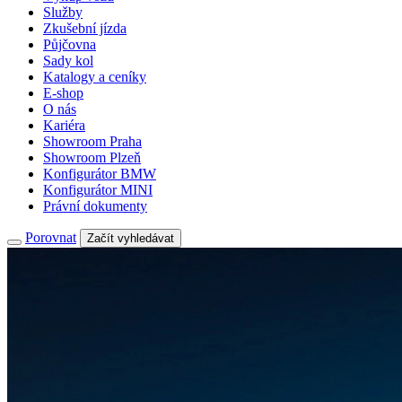
Služby
Zkušební jízda
Půjčovna
Sady kol
Katalogy a ceníky
E-shop
O nás
Kariéra
Showroom Praha
Showroom Plzeň
Konfigurátor BMW
Konfigurátor MINI
Právní dokumenty
Porovnat
Začít vyhledávat