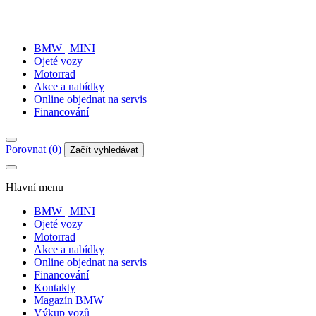
BMW | MINI
Ojeté vozy
Motorrad
Akce a nabídky
Online objednat na servis
Financování
Porovnat (0)
Začít vyhledávat
Hlavní menu
BMW | MINI
Ojeté vozy
Motorrad
Akce a nabídky
Online objednat na servis
Financování
Kontakty
Magazín BMW
Výkup vozů