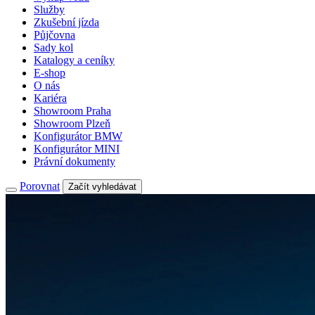
Služby
Zkušební jízda
Půjčovna
Sady kol
Katalogy a ceníky
E-shop
O nás
Kariéra
Showroom Praha
Showroom Plzeň
Konfigurátor BMW
Konfigurátor MINI
Právní dokumenty
Porovnat
Začít vyhledávat