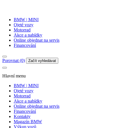
BMW | MINI
Ojeté vozy
Motorrad
Akce a nabídky
Online objednat na servis
Financování
Porovnat (0)
Začít vyhledávat
Hlavní menu
BMW | MINI
Ojeté vozy
Motorrad
Akce a nabídky
Online objednat na servis
Financování
Kontakty
Magazín BMW
Výkup vozů