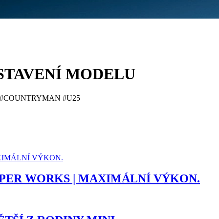
STAVENÍ MODELU
N #COUNTRYMAN #U25
PER WORKS | MAXIMÁLNÍ VÝKON.