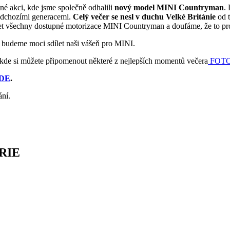
né akci, kde jsme společně odhalili
nový model MINI Countryman
.
ředchozími generacemi.
Celý večer se nesl v duchu Velké Británie
od 
šet všechny dostupné motorizace MINI Countryman a doufáme, že to pro
e budeme moci sdílet naši vášeň pro MINI.
, kde si můžete připomenout některé z nejlepších momentů večera
FOTO
DE
.
ání.
RIE