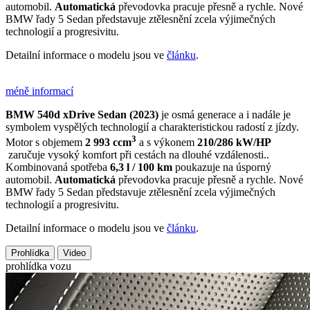
automobil.
Automatická
převodovka pracuje přesně a rychle. Nové
BMW řady 5 Sedan představuje ztělesnění zcela výjimečných
technologií a progresivitu.
Detailní informace o modelu jsou ve
článku
.
méně informací
BMW 540d xDrive Sedan (2023)
je osmá generace a i nadále je
symbolem vyspělých technologií a charakteristickou radostí z jízdy.
3
Motor s objemem
2 993 ccm
a s výkonem
210/286 kW/HP
zaručuje vysoký komfort při cestách na dlouhé vzdálenosti..
Kombinovaná spotřeba
6,3 l / 100 km
poukazuje na úsporný
automobil.
Automatická
převodovka pracuje přesně a rychle. Nové
BMW řady 5 Sedan představuje ztělesnění zcela výjimečných
technologií a progresivitu.
Detailní informace o modelu jsou ve
článku
.
Prohlídka
Video
prohlídka vozu