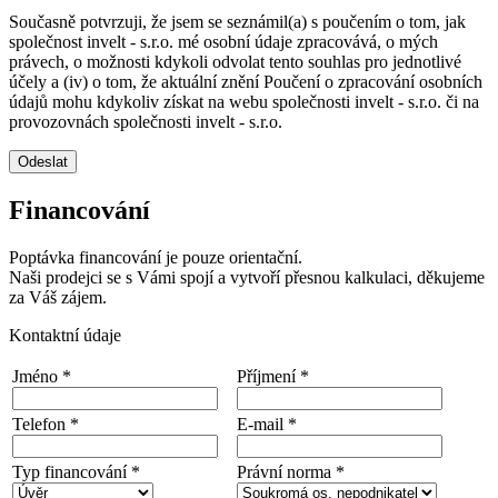
Současně potvrzuji, že jsem se seznámil(a) s poučením o tom, jak
společnost invelt - s.r.o. mé osobní údaje zpracovává, o mých
právech, o možnosti kdykoli odvolat tento souhlas pro jednotlivé
účely a (iv) o tom, že aktuální znění Poučení o zpracování osobních
údajů mohu kdykoliv získat na webu společnosti invelt - s.r.o. či na
provozovnách společnosti invelt - s.r.o.
Odeslat
Financování
Poptávka financování je pouze orientační.
Naši prodejci se s Vámi spojí a vytvoří přesnou kalkulaci, děkujeme
za Váš zájem.
Kontaktní údaje
Jméno *
Příjmení *
Telefon *
E-mail *
Typ financování *
Právní norma *