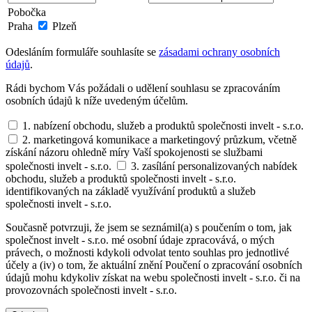
Pobočka
Praha
Plzeň
Odesláním formuláře souhlasíte se
zásadami ochrany osobních
údajů
.
Rádi bychom Vás požádali o udělení souhlasu se zpracováním
osobních údajů k níže uvedeným účelům.
1. nabízení obchodu, služeb a produktů společnosti invelt - s.r.o.
2. marketingová komunikace a marketingový průzkum, včetně
získání názoru ohledně míry Vaší spokojenosti se službami
společnosti invelt - s.r.o.
3. zasílání personalizovaných nabídek
obchodu, služeb a produktů společnosti invelt - s.r.o.
identifikovaných na základě využívání produktů a služeb
společnosti invelt - s.r.o.
Současně potvrzuji, že jsem se seznámil(a) s poučením o tom, jak
společnost invelt - s.r.o. mé osobní údaje zpracovává, o mých
právech, o možnosti kdykoli odvolat tento souhlas pro jednotlivé
účely a (iv) o tom, že aktuální znění Poučení o zpracování osobních
údajů mohu kdykoliv získat na webu společnosti invelt - s.r.o. či na
provozovnách společnosti invelt - s.r.o.