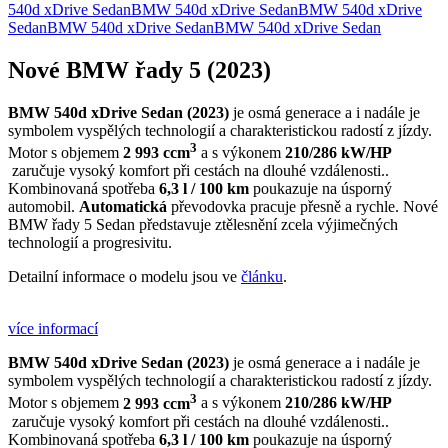
540d xDrive Sedan
BMW 540d xDrive Sedan
BMW 540d xDrive
Sedan
BMW 540d xDrive Sedan
BMW 540d xDrive Sedan
Nové BMW řady 5 (2023)
BMW 540d xDrive Sedan (2023)
je osmá generace a i nadále je
symbolem vyspělých technologií a charakteristickou radostí z jízdy.
3
Motor s objemem
2 993 ccm
a s výkonem
210/286 kW/HP
zaručuje vysoký komfort při cestách na dlouhé vzdálenosti..
Kombinovaná spotřeba
6,3 l / 100 km
poukazuje na úsporný
automobil.
Automatická
převodovka pracuje přesně a rychle. Nové
BMW řady 5 Sedan představuje ztělesnění zcela výjimečných
technologií a progresivitu.
Detailní informace o modelu jsou ve
článku
.
více informací
BMW 540d xDrive Sedan (2023)
je osmá generace a i nadále je
symbolem vyspělých technologií a charakteristickou radostí z jízdy.
3
Motor s objemem
2 993 ccm
a s výkonem
210/286 kW/HP
zaručuje vysoký komfort při cestách na dlouhé vzdálenosti..
Kombinovaná spotřeba
6,3 l / 100 km
poukazuje na úsporný