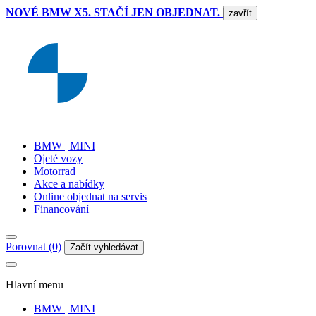
NOVÉ BMW X5. STAČÍ JEN OBJEDNAT.
zavřít
BMW | MINI
Ojeté vozy
Motorrad
Akce a nabídky
Online objednat na servis
Financování
Porovnat (0)
Začít vyhledávat
Hlavní menu
BMW | MINI