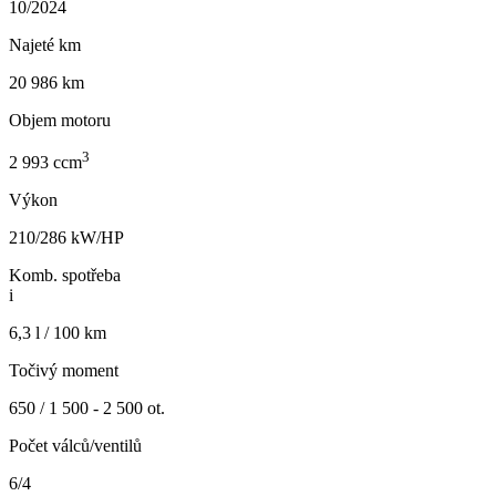
10/2024
Najeté km
20 986 km
Objem motoru
3
2 993 ccm
Výkon
210/286 kW/HP
Komb. spotřeba
i
6,3 l / 100 km
Točivý moment
650 / 1 500 - 2 500 ot.
Počet válců/ventilů
6/4