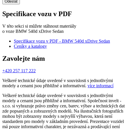
Odeslat
Specifikace vozu v PDF
V této sekci si můžete stáhnout materiály
o voze BMW 540d xDrive Sedan
Specifikace vozu v PDF - BMW 540d xDrive Sedan
Ceníky a katalogy
Zavolejte nám
+420 257 117 222
Veškeré technické údaje uvedené v souvislosti s jednotlivými
modely a cenami jsou přibližné a informativní.
více informací
Veškeré technické údaje uvedené v souvislosti s jednotlivými
modely a cenami jsou přibližné a informativní. Společnost invelt -
s.r.o. si vyhrazuje právo změny cen, barev, výbav a technických dat
zde popsaných a zobrazených modelů. Na ilustračních fotografiích
mohou být zobrazeny modely s nejvyšší výbavou, která není
standardem pro modely v základním provedení. Prezentace vozidel
má pouze informativní charakter, je nezávazná a prodávající není