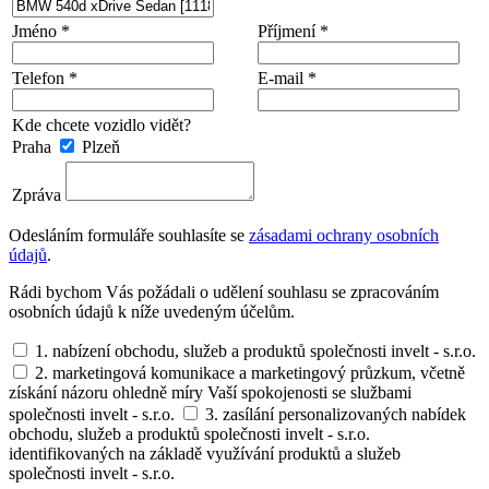
Jméno *
Příjmení *
Telefon *
E-mail *
Kde chcete vozidlo vidět?
Praha
Plzeň
Zpráva
Odesláním formuláře souhlasíte se
zásadami ochrany osobních
údajů
.
Rádi bychom Vás požádali o udělení souhlasu se zpracováním
osobních údajů k níže uvedeným účelům.
1. nabízení obchodu, služeb a produktů společnosti invelt - s.r.o.
2. marketingová komunikace a marketingový průzkum, včetně
získání názoru ohledně míry Vaší spokojenosti se službami
společnosti invelt - s.r.o.
3. zasílání personalizovaných nabídek
obchodu, služeb a produktů společnosti invelt - s.r.o.
identifikovaných na základě využívání produktů a služeb
společnosti invelt - s.r.o.