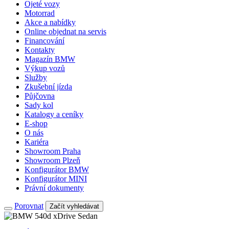
Ojeté vozy
Motorrad
Akce a nabídky
Online objednat na servis
Financování
Kontakty
Magazín BMW
Výkup vozů
Služby
Zkušební jízda
Půjčovna
Sady kol
Katalogy a ceníky
E-shop
O nás
Kariéra
Showroom Praha
Showroom Plzeň
Konfigurátor BMW
Konfigurátor MINI
Právní dokumenty
Porovnat
Začít vyhledávat