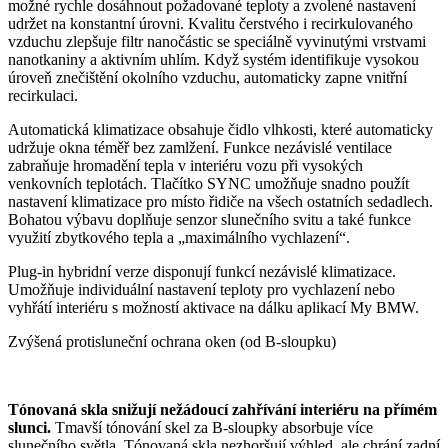
možné rychle dosáhnout požadované teploty a zvolené nastavení
udržet na konstantní úrovni. Kvalitu čerstvého i recirkulovaného
vzduchu zlepšuje filtr nanočástic se speciálně vyvinutými vrstvami
nanotkaniny a aktivním uhlím. Když systém identifikuje vysokou
úroveň znečištění okolního vzduchu, automaticky zapne vnitřní
recirkulaci.
Automatická klimatizace obsahuje čidlo vlhkosti, které automaticky
udržuje okna téměř bez zamlžení. Funkce nezávislé ventilace
zabraňuje hromadění tepla v interiéru vozu při vysokých
venkovních teplotách. Tlačítko SYNC umožňuje snadno použít
nastavení klimatizace pro místo řidiče na všech ostatních sedadlech.
Bohatou výbavu doplňuje senzor slunečního svitu a také funkce
využití zbytkového tepla a „maximálního vychlazení“.
Plug-in hybridní verze disponují funkcí nezávislé klimatizace.
Umožňuje individuální nastavení teploty pro vychlazení nebo
vyhřátí interiéru s možností aktivace na dálku aplikací My BMW.
Zvýšená protisluneční ochrana oken (od B-sloupku)
Tónovaná skla snižují nežádoucí zahřívání interiéru na přímém
slunci.
Tmavší tónování skel za B-sloupky absorbuje více
slunečního světla. Tónovaná skla nezhoršují výhled, ale chrání zadní