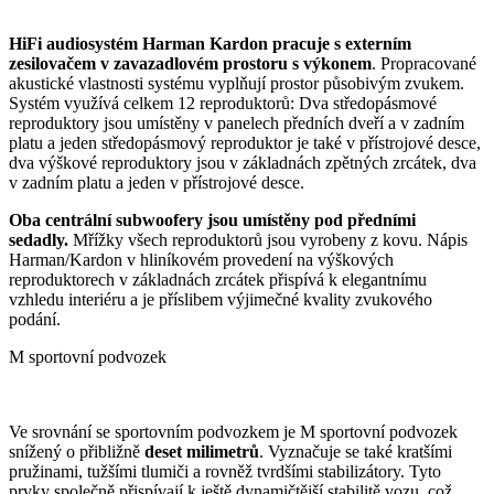
HiFi audiosystém Harman Kardon pracuje s externím
zesilovačem v zavazadlovém prostoru s výkonem
. Propracované
akustické vlastnosti systému vyplňují prostor působivým zvukem.
Systém využívá celkem 12 reproduktorů: Dva středopásmové
reproduktory jsou umístěny v panelech předních dveří a v zadním
platu a jeden středopásmový reproduktor je také v přístrojové desce,
dva výškové reproduktory jsou v základnách zpětných zrcátek, dva
v zadním platu a jeden v přístrojové desce.
Oba centrální subwoofery jsou umístěny pod předními
sedadly.
Mřížky všech reproduktorů jsou vyrobeny z kovu. Nápis
Harman/Kardon v hliníkovém provedení na výškových
reproduktorech v základnách zrcátek přispívá k elegantnímu
vzhledu interiéru a je příslibem výjimečné kvality zvukového
podání.
M sportovní podvozek
Ve srovnání se sportovním podvozkem je M sportovní podvozek
snížený o přibližně
deset milimetrů
. Vyznačuje se také kratšími
pružinami, tužšími tlumiči a rovněž tvrdšími stabilizátory. Tyto
prvky společně přispívají k ještě dynamičtější stabilitě vozu, což