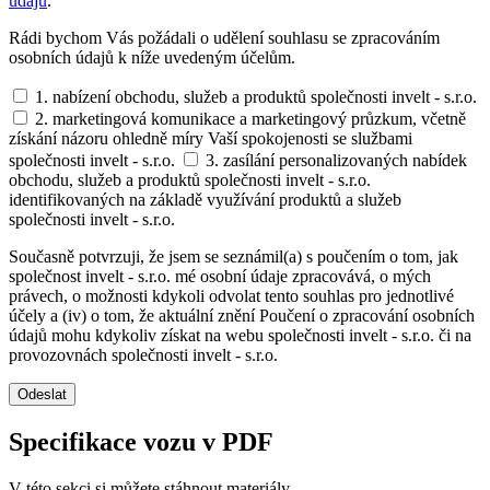
údajů
.
Rádi bychom Vás požádali o udělení souhlasu se zpracováním
osobních údajů k níže uvedeným účelům.
1. nabízení obchodu, služeb a produktů společnosti invelt - s.r.o.
2. marketingová komunikace a marketingový průzkum, včetně
získání názoru ohledně míry Vaší spokojenosti se službami
společnosti invelt - s.r.o.
3. zasílání personalizovaných nabídek
obchodu, služeb a produktů společnosti invelt - s.r.o.
identifikovaných na základě využívání produktů a služeb
společnosti invelt - s.r.o.
Současně potvrzuji, že jsem se seznámil(a) s poučením o tom, jak
společnost invelt - s.r.o. mé osobní údaje zpracovává, o mých
právech, o možnosti kdykoli odvolat tento souhlas pro jednotlivé
účely a (iv) o tom, že aktuální znění Poučení o zpracování osobních
údajů mohu kdykoliv získat na webu společnosti invelt - s.r.o. či na
provozovnách společnosti invelt - s.r.o.
Odeslat
Specifikace vozu v PDF
V této sekci si můžete stáhnout materiály