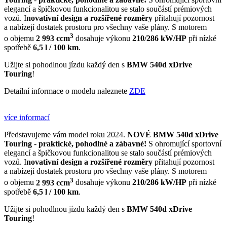
elegancí a špičkovou funkcionalitou se stalo součástí prémiových
vozů. I
novativní design a rozšířené rozměry
přitahují pozornost
a nabízejí dostatek prostoru pro všechny vaše plány. S motorem
3
o objemu
2 993 ccm
dosahuje výkonu
210/286 kW/HP
při nízké
spotřebě
6,5 l / 100 km
.
Užijte si pohodlnou jízdu každý den s
BMW 540d xDrive
Touring
!
Detailní informace o modelu naleznete
ZDE
více informací
Představujeme vám model roku 2024.
NOVÉ
BMW 540d xDrive
Touring
-
praktické, pohodlné a zábavné!
S ohromující sportovní
elegancí a špičkovou funkcionalitou se stalo součástí prémiových
vozů. I
novativní design a rozšířené rozměry
přitahují pozornost
a nabízejí dostatek prostoru pro všechny vaše plány. S motorem
3
o objemu
2 993 ccm
dosahuje výkonu
210/286 kW/HP
při nízké
spotřebě
6,5 l / 100 km
.
Užijte si pohodlnou jízdu každý den s
BMW 540d xDrive
Touring
!