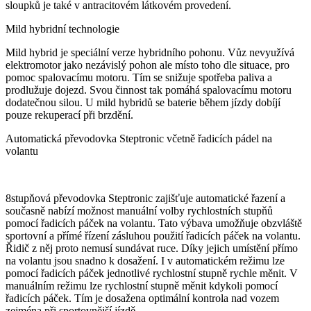
sloupků je také v antracitovém látkovém provedení.
Mild hybridní technologie
Mild hybrid je speciální verze hybridního pohonu. Vůz nevyužívá
elektromotor jako nezávislý pohon ale místo toho dle situace, pro
pomoc spalovacímu motoru. Tím se snižuje spotřeba paliva a
prodlužuje dojezd. Svou činnost tak pomáhá spalovacímu motoru
dodatečnou silou. U mild hybridů se baterie během jízdy dobíjí
pouze rekuperací při brzdění.
Automatická převodovka Steptronic včetně řadicích pádel na
volantu
8stupňová převodovka Steptronic zajišťuje automatické řazení a
současně nabízí možnost manuální volby rychlostních stupňů
pomocí řadicích páček na volantu. Tato výbava umožňuje obzvláště
sportovní a přímé řízení zásluhou použití řadicích páček na volantu.
Řidič z něj proto nemusí sundávat ruce. Díky jejich umístění přímo
na volantu jsou snadno k dosažení. I v automatickém režimu lze
pomocí řadicích páček jednotlivé rychlostní stupně rychle měnit. V
manuálním režimu lze rychlostní stupně měnit kdykoli pomocí
řadicích páček. Tím je dosažena optimální kontrola nad vozem
zejména při sportovnější jízdě.