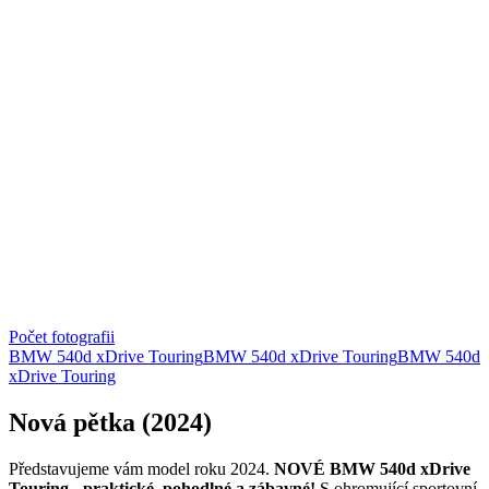
Počet fotografii
BMW 540d xDrive Touring
BMW 540d xDrive Touring
BMW 540d
xDrive Touring
Nová pětka (2024)
Představujeme vám model roku 2024.
NOVÉ
BMW 540d xDrive
Touring
-
praktické, pohodlné a zábavné!
S ohromující sportovní