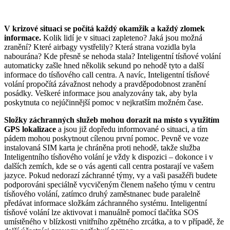
V krizové situaci se počítá každý okamžik a každý zlomek
informace.
Kolik lidí je v situaci zapleteno? Jaká jsou možná
zranění? Které airbagy vystřelily? Která strana vozidla byla
nabourána? Kde přesně se nehoda stala? Inteligentní tísňové volání
automaticky zašle hned několik sekund po nehodě tyto a další
informace do tísňového call centra. A navíc, Inteligentní tísňové
volání propočítá závažnost nehody a pravděpodobnost zranění
posádky. Veškeré informace jsou analyzovány tak, aby byla
poskytnuta co nejúčinnější pomoc v nejkratším možném čase.
Složky záchranných služeb mohou dorazit na místo s využitím
GPS lokalizace
a jsou již dopředu informované o situaci, a tím
pádem mohou poskytnout cílenou první pomoc. Pevně ve voze
instalovaná SIM karta je chráněna proti nehodě, takže služba
Inteligentního tísňového volání je vždy k dispozici – dokonce i v
dalších zemích, kde se o vás agenti call centra postarají ve vašem
jazyce. Pokud nedorazí záchranné týmy, vy a vaši pasažéři budete
podporováni speciálně vycvičeným členem našeho týmu v centru
tísňového volání, zatímco druhý zaměstnanec bude paralelně
předávat informace složkám záchranného systému. Inteligentní
tísňové volání lze aktivovat i manuálně pomocí tlačítka SOS
umístěného v blízkosti vnitřního zpětného zrcátka, a to v případě, že