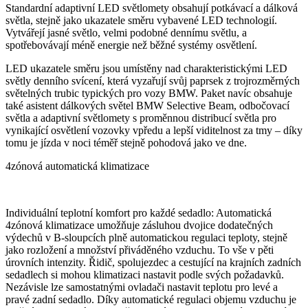
Standardní adaptivní LED světlomety obsahují potkávací a dálková
světla, stejně jako ukazatele směru vybavené LED technologií.
Vytvářejí jasné světlo, velmi podobné dennímu světlu, a
spotřebovávají méně energie než běžné systémy osvětlení.
LED ukazatele směru jsou umístěny nad charakteristickými LED
světly denního svícení, která vyzařují svůj paprsek z trojrozměrných
světelných trubic typických pro vozy BMW. Paket navíc obsahuje
také asistent dálkových světel BMW Selective Beam, odbočovací
světla a adaptivní světlomety s proměnnou distribucí světla pro
vynikající osvětlení vozovky vpředu a lepší viditelnost za tmy – díky
tomu je jízda v noci téměř stejně pohodová jako ve dne.
4zónová automatická klimatizace
Individuální teplotní komfort pro každé sedadlo: Automatická
4zónová klimatizace umožňuje zásluhou dvojice dodatečných
výdechů v B-sloupcích plně automatickou regulaci teploty, stejně
jako rozložení a množství přiváděného vzduchu. To vše v pěti
úrovních intenzity. Řidič, spolujezdec a cestující na krajních zadních
sedadlech si mohou klimatizaci nastavit podle svých požadavků.
Nezávisle lze samostatnými ovladači nastavit teplotu pro levé a
pravé zadní sedadlo. Díky automatické regulaci objemu vzduchu je