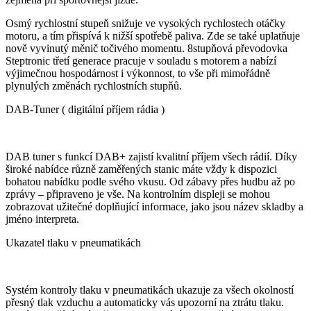
Osmý rychlostní stupeň snižuje ve vysokých rychlostech otáčky
motoru, a tím přispívá k nižší spotřebě paliva. Zde se také uplatňuje
nově vyvinutý měnič točivého momentu. 8stupňová převodovka
Steptronic třetí generace pracuje v souladu s motorem a nabízí
výjimečnou hospodárnost i výkonnost, to vše při mimořádně
plynulých změnách rychlostních stupňů.
DAB-Tuner ( digitální příjem rádia )
DAB tuner s funkcí DAB+ zajistí kvalitní příjem všech rádií. Díky
široké nabídce různě zaměřených stanic máte vždy k dispozici
bohatou nabídku podle svého vkusu. Od zábavy přes hudbu až po
zprávy – připraveno je vše. Na kontrolním displeji se mohou
zobrazovat užitečné doplňující informace, jako jsou název skladby a
jméno interpreta.
Ukazatel tlaku v pneumatikách
Systém kontroly tlaku v pneumatikách ukazuje za všech okolností
přesný tlak vzduchu a automaticky vás upozorní na ztrátu tlaku.