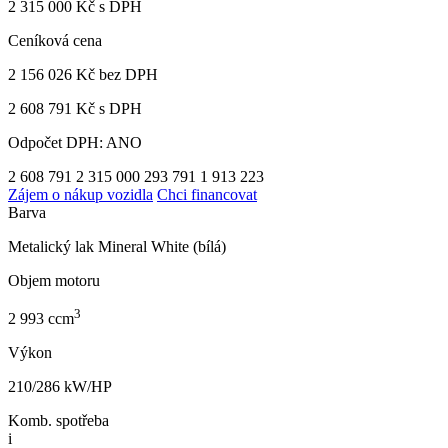
2 315 000 Kč s DPH
Ceníková cena
2 156 026 Kč
bez DPH
2 608 791 Kč s DPH
Odpočet DPH: ANO
2 608 791
2 315 000
293 791
1 913 223
Zájem o nákup vozidla
Chci financovat
Barva
Metalický lak Mineral White (bílá)
Objem motoru
3
2 993 ccm
Výkon
210/286 kW/HP
Komb. spotřeba
i