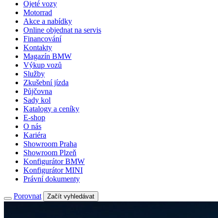
Ojeté vozy
Motorrad
Akce a nabídky
Online objednat na servis
Financování
Kontakty
Magazín BMW
Výkup vozů
Služby
Zkušební jízda
Půjčovna
Sady kol
Katalogy a ceníky
E-shop
O nás
Kariéra
Showroom Praha
Showroom Plzeň
Konfigurátor BMW
Konfigurátor MINI
Právní dokumenty
Porovnat
Začít vyhledávat