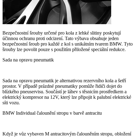
Bezpečnostní šrouby určené pro kola z lehké slitiny poskytují
účinnou ochranu proti odcizení. Tato výbava obsahuje jeden
bezpečnostní šroub pro každé z kol s unikátním tvarem BMW. Tyto
šrouby lze povolit pouze s použitím přiložené speciální redukce.
Sada na opravu pneumatik
Sada na opravu pneumatik je alternativou rezervního kola a šetří
prostor. V případě prázdné pneumatiky pomůže řidiči dojet do
blízkého pneuservisu. Součástí je láhev s těsnicím prostředkem a
elektrický kompresor na 12V, který lze připojit k palubní elektrické
síti vozu.
BMW Individual čalounění stropu v barvě antracitu
Když je vůz vybaven M antracitovým čalouněním stropu, obložení