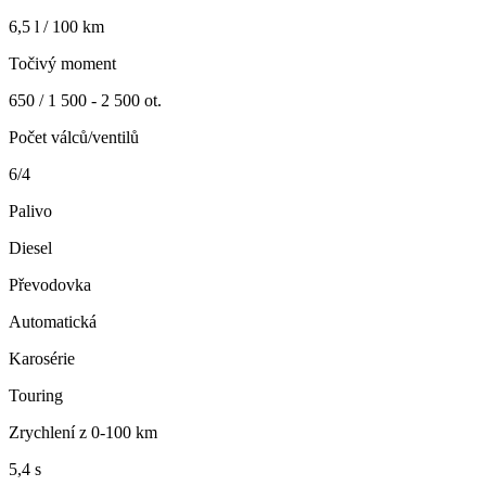
6,5 l / 100 km
Točivý moment
650 / 1 500 - 2 500 ot.
Počet válců/ventilů
6/4
Palivo
Diesel
Převodovka
Automatická
Karosérie
Touring
Zrychlení z 0-100 km
5,4 s