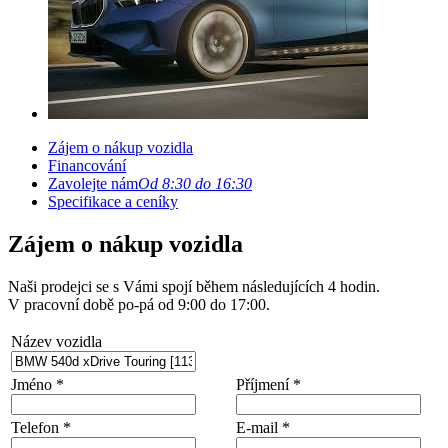
Zájem o nákup vozidla
Financování
Zavolejte nám
Od 8:30 do 16:30
Specifikace a ceníky
Zájem o nákup vozidla
Naši prodejci se s Vámi spojí během následujících 4 hodin.
V pracovní době po-pá od 9:00 do 17:00.
Název vozidla
Jméno *
Příjmení *
Telefon *
E-mail *