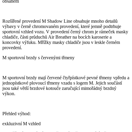
obsahem
Rozšířené provedení M Shadow Line obsahuje mnoho detailů
výbavy v černě chromovaném provedení, které jemně podtrhuje
sportovní vzhled vozu. V provedení černý chrom je rámeček masky
chladiče, části průduchů Air Breather na bocích karoserie a
koncovky výfuku. Mřížky masky chladiče jsou v leskle černém
provedení.
M sportovní brzdy s červenými třmeny
M sportovní brzdy mají červené čtyřpístkové pevné třmeny vpředu a
jednopístkové plovoucí třmeny vzadu s logem M. Jejich součástí
jsou také větší brzdové kotouče zaručující mimořádný brzdný
výkon.
Přehled výhod:
exkluzivní M vzhled