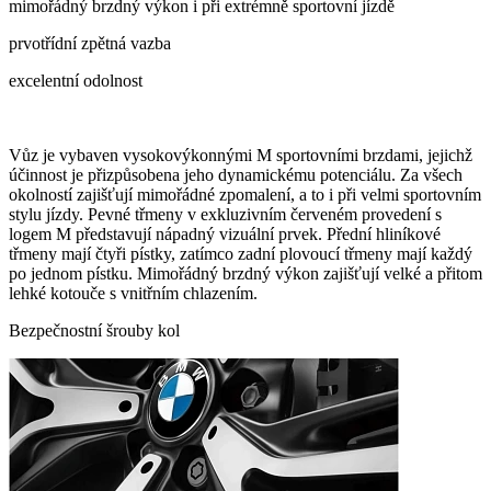
mimořádný brzdný výkon i při extrémně sportovní jízdě
prvotřídní zpětná vazba
excelentní odolnost
Vůz je vybaven vysokovýkonnými M sportovními brzdami, jejichž
účinnost je přizpůsobena jeho dynamickému potenciálu. Za všech
okolností zajišťují mimořádné zpomalení, a to i při velmi sportovním
stylu jízdy. Pevné třmeny v exkluzivním červeném provedení s
logem M představují nápadný vizuální prvek. Přední hliníkové
třmeny mají čtyři pístky, zatímco zadní plovoucí třmeny mají každý
po jednom pístku. Mimořádný brzdný výkon zajišťují velké a přitom
lehké kotouče s vnitřním chlazením.
Bezpečnostní šrouby kol