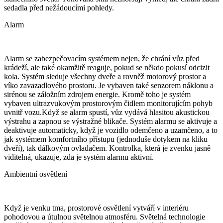
sedadla před nežádoucími pohledy.
Alarm
Alarm se zabezpečovacím systémem nejen, že chrání vůz před
krádeží, ale také okamžitě reaguje, pokud se někdo pokusí odcizit
kola. Systém sleduje všechny dveře a rovněž motorový prostor a
víko zavazadlového prostoru. Je vybaven také senzorem náklonu a
sirénou se záložním zdrojem energie. Kromě toho je systém
vybaven ultrazvukovým prostorovým čidlem monitorujícím pohyb
uvnitř vozu.Když se alarm spustí, vůz vydává hlasitou akustickou
výstrahu a zapnou se výstražné blikače. Systém alarmu se aktivuje a
deaktivuje automaticky, když je vozidlo odemčeno a uzamčeno, a to
jak systémem komfortního přístupu (jednoduše dotykem na kliku
dveří), tak dálkovým ovladačem. Kontrolka, která je zvenku jasně
viditelná, ukazuje, zda je systém alarmu aktivní.
Ambientní osvětlení
Když je venku tma, prostorové osvětlení vytváří v interiéru
pohodovou a útulnou světelnou atmosféru. Světelná technologie