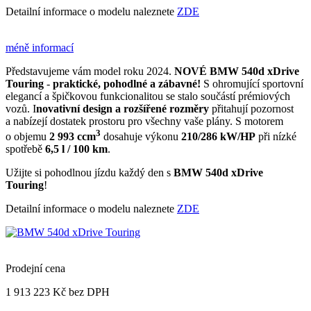
Detailní informace o modelu naleznete
ZDE
méně informací
Představujeme vám model roku 2024.
NOVÉ
BMW 540d xDrive
Touring
-
praktické, pohodlné a zábavné!
S ohromující sportovní
elegancí a špičkovou funkcionalitou se stalo součástí prémiových
vozů. I
novativní design a rozšířené rozměry
přitahují pozornost
a nabízejí dostatek prostoru pro všechny vaše plány. S motorem
3
o objemu
2 993 ccm
dosahuje výkonu
210/286 kW/HP
při nízké
spotřebě
6,5 l / 100 km
.
Užijte si pohodlnou jízdu každý den s
BMW 540d xDrive
Touring
!
Detailní informace o modelu naleznete
ZDE
Prodejní cena
1 913 223 Kč
bez DPH