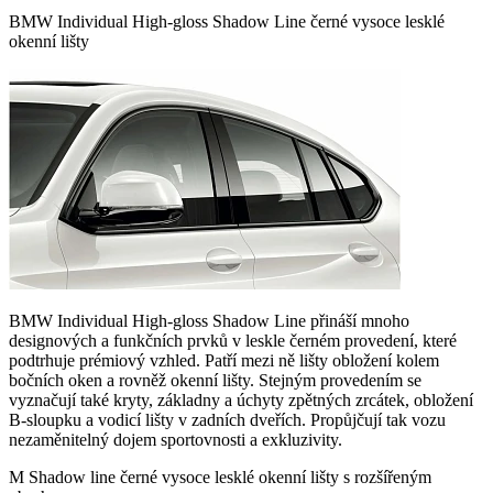
BMW Individual High-gloss Shadow Line černé vysoce lesklé
okenní lišty
BMW Individual High-gloss Shadow Line přináší mnoho
designových a funkčních prvků v leskle černém provedení, které
podtrhuje prémiový vzhled. Patří mezi ně lišty obložení kolem
bočních oken a rovněž okenní lišty. Stejným provedením se
vyznačují také kryty, základny a úchyty zpětných zrcátek, obložení
B-sloupku a vodicí lišty v zadních dveřích. Propůjčují tak vozu
nezaměnitelný dojem sportovnosti a exkluzivity.
M Shadow line černé vysoce lesklé okenní lišty s rozšířeným