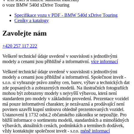
o voze BMW 540d xDrive Touring
Specifikace vozu v PDF - BMW 540d xDrive Touring
Ceníky a katalogy
Zavolejte nám
+420 257 117 222
Veškeré technické údaje uvedené v souvislosti s jednotlivými
modely a cenami jsou přibližné a informativní.
více informací
Veškeré technické údaje uvedené v souvislosti s jednotlivými
modely a cenami jsou přibližné a informativní. Společnost invelt -
s.r.o. si vyhrazuje právo změny cen, barev, výbav a technických dat
zde popsaných a zobrazených modelů. Na ilustračních fotografiích
mohou být zobrazeny modely s nejvyšší výbavou, která není
standardem pro modely v základním provedení. Prezentace vozidel
má pouze informativní charakter, je nezávazná a prodávající není
povinen uzavřít kupní smlouvu ohledně prezentovaných vozidel.
Ustanovení § 1732 odst.2 občanského zákoníku se nepoužije. Pro
bližší informace o sortimentu modelů, standardních a mimořádných
výbavách, aktuálních cenách, podmínkách a termínech dodávek,
vždy kontaktujte společnost invelt - s.r.o.
méně informací