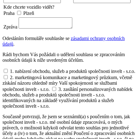
Kde chcete vozidlo vidět?
Praha
Plzeň
Zpráva
Odesláním formuláře souhlasíte se
zásadami ochrany osobních
údajů
.
Rádi bychom Vás požádali o udělení souhlasu se zpracováním
osobních údajů k níže uvedeným účelům.
1. nabízení obchodu, služeb a produktů společnosti invelt - s.r.o.
2. marketingová komunikace a marketingový průzkum, včetně
získání názoru ohledně míry Vaší spokojenosti se službami
společnosti invelt - s.r.o.
3. zasílání personalizovaných nabídek
obchodu, služeb a produktů společnosti invelt - s.r.o.
identifikovaných na základě využívání produktů a služeb
společnosti invelt - s.r.o.
Současně potvrzuji, že jsem se seznámil(a) s poučením o tom, jak
společnost invelt - s.r.o. mé osobní údaje zpracovává, o mých
právech, o možnosti kdykoli odvolat tento souhlas pro jednotlivé
účely a (iv) o tom, že aktuální znění Poučení o zpracování osobních
údajů mohu kdykoliv získat na webu společnosti invelt - s.r.o. či na