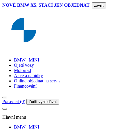
NOVÉ BMW X5. STAČÍ JEN OBJEDNAT.
zavřít
BMW | MINI
Ojeté vozy
Motorrad
Akce a nabídky
Online objednat na servis
Financování
Porovnat (0)
Začít vyhledávat
Hlavní menu
BMW | MINI