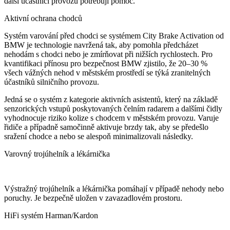
další účastníci provozu potřebují pomoc.
Aktivní ochrana chodců
Systém varování před chodci se systémem City Brake Activation od
BMW je technologie navržená tak, aby pomohla předcházet
nehodám s chodci nebo je zmírňovat při nižších rychlostech. Pro
kvantifikaci přínosu pro bezpečnost BMW zjistilo, že 20–30 %
všech vážných nehod v městském prostředí se týká zranitelných
účastníků silničního provozu.
Jedná se o systém z kategorie aktivních asistentů, který na základě
senzorických vstupů poskytovaných čelním radarem a dalšími čidly
vyhodnocuje riziko kolize s chodcem v městském provozu. Varuje
řidiče a případně samočinně aktivuje brzdy tak, aby se předešlo
sražení chodce a nebo se alespoň minimalizovali následky.
Varovný trojúhelník a lékárnička
Výstražný trojúhelník a lékárnička pomáhají v případě nehody nebo
poruchy. Je bezpečně uložen v zavazadlovém prostoru.
HiFi systém Harman/Kardon