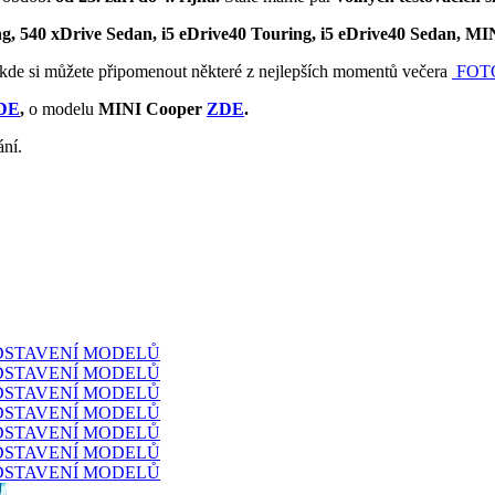
g, 540 xDrive Sedan, i5 eDrive40 Touring, i5 eDrive40 Sedan, M
, kde si můžete připomenout některé z nejlepších momentů večera
FOT
DE
,
o modelu
MINI Cooper
ZDE
.
ání.