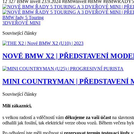
12 327
BMW invelt
23.9.2024
#BMWinvelt #BMW #BMWRADY5TO
BMW řady 5 Touring
3DVEŘOVÉ MINI
Související články
NOVÉ BMW X2 | PŘEDSTAVENÍ MODE
MINI COUNTRYMAN | PŘEDSTAVENÍ
Související články
Milí zákazníci,
s velkou radostí a vděčností vám
děkujeme za vaši účast
na slavnost
odhalili jak fosilní, tak elektrické verze obou vozů. Během večera by
Po odhalení jste měli možnost si
rezervovat termín testovací jízdy
v