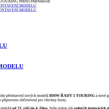
URING #MINI #MINIinvelt
LU
 MODELU
ním představení nových modelů
BMW ŘADY 5 TOURING
a nové g
lo připraveno občerstvení pro všechny hosty.
 období
od 23. září do 4. října.
Stále máme pár
volných testovacích s