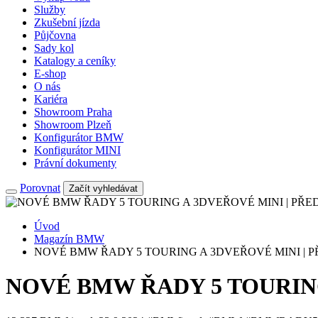
Služby
Zkušební jízda
Půjčovna
Sady kol
Katalogy a ceníky
E-shop
O nás
Kariéra
Showroom Praha
Showroom Plzeň
Konfigurátor BMW
Konfigurátor MINI
Právní dokumenty
Porovnat
Začít vyhledávat
Úvod
Magazín BMW
NOVÉ BMW ŘADY 5 TOURING A 3DVEŘOVÉ MINI | 
NOVÉ BMW ŘADY 5 TOURIN