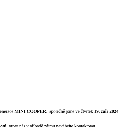
enerace
MINI COOPER
. Společně jsme ve čtvrtek
19. září 2024
lotů
, proto nás v případě zájmu neváhejte kontaktovat.