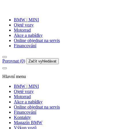
BMW | MINI
Ojeté vozy
Motorrad
Akce a nabídky
Online objednat na servis
Financování
Porovnat (0)
Začít vyhledávat
Hlavní menu
BMW | MINI
Ojeté vozy
Motorrad
Akce a nabídky
Online objednat na servis
Financování
Kontakty
Magazín BMW
Výkup vozů