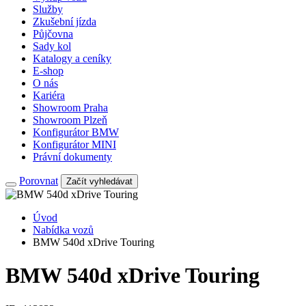
Služby
Zkušební jízda
Půjčovna
Sady kol
Katalogy a ceníky
E-shop
O nás
Kariéra
Showroom Praha
Showroom Plzeň
Konfigurátor BMW
Konfigurátor MINI
Právní dokumenty
Porovnat
Začít vyhledávat
Úvod
Nabídka vozů
BMW 540d xDrive Touring
BMW 540d xDrive Touring