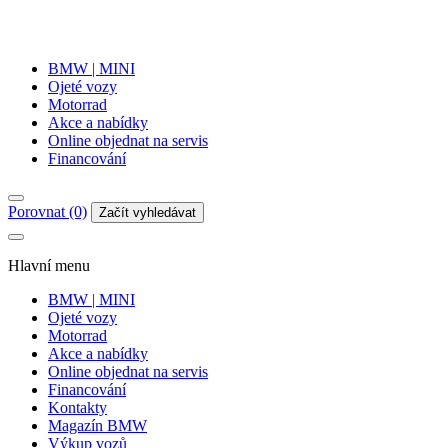
BMW | MINI
Ojeté vozy
Motorrad
Akce a nabídky
Online objednat na servis
Financování
Porovnat (0)
Začít vyhledávat
Hlavní menu
BMW | MINI
Ojeté vozy
Motorrad
Akce a nabídky
Online objednat na servis
Financování
Kontakty
Magazín BMW
Výkup vozů