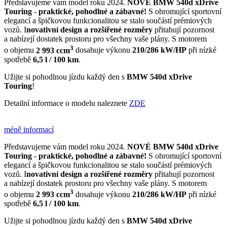
Představujeme vám model roku 2024.
NOVÉ
BMW 540d xDrive
Touring
-
praktické, pohodlné a zábavné!
S ohromující sportovní
elegancí a špičkovou funkcionalitou se stalo součástí prémiových
vozů. I
novativní design a rozšířené rozměry
přitahují pozornost
a nabízejí dostatek prostoru pro všechny vaše plány. S motorem
3
o objemu
2 993 ccm
dosahuje výkonu
210/286 kW/HP
při nízké
spotřebě
6,5 l / 100 km
.
Užijte si pohodlnou jízdu každý den s
BMW 540d xDrive
Touring
!
Detailní informace o modelu naleznete
ZDE
méně informací
Představujeme vám model roku 2024.
NOVÉ
BMW 540d xDrive
Touring
-
praktické, pohodlné a zábavné!
S ohromující sportovní
elegancí a špičkovou funkcionalitou se stalo součástí prémiových
vozů. I
novativní design a rozšířené rozměry
přitahují pozornost
a nabízejí dostatek prostoru pro všechny vaše plány. S motorem
3
o objemu
2 993 ccm
dosahuje výkonu
210/286 kW/HP
při nízké
spotřebě
6,5 l / 100 km
.
Užijte si pohodlnou jízdu každý den s
BMW 540d xDrive