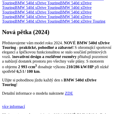
Touring
BMW 540d xDrive Touring
BMW 540d xDrive
Touring
BMW 540d xDrive Touring
BMW 540d xDrive
Touring
BMW 540d xDrive Touring
BMW 540d xDrive
Touring
BMW 540d xDrive Touring
BMW 540d xDrive
Touring
BMW 540d xDrive Touring
BMW 540d xDrive Touring
Nová pětka (2024)
Představujeme vám model roku 2024.
NOVÉ
BMW 540d xDrive
Touring
-
praktické, pohodlné a zábavné!
S ohromující sportovní
elegancí a špičkovou funkcionalitou se stalo součástí prémiových
vozů. I
novativní design a rozšířené rozměry
přitahují pozornost
a nabízejí dostatek prostoru pro všechny vaše plány. S motorem
3
o objemu
2 993 ccm
dosahuje výkonu
210/286 kW/HP
při nízké
spotřebě
6,5 l / 100 km
.
Užijte si pohodlnou jízdu každý den s
BMW 540d xDrive
Touring
!
Detailní informace o modelu naleznete
ZDE
více informací