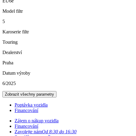
EU6e
Model filtr
5
Karoserie filtr
Touring
Dealerství
Praha
Datum výroby
6/2025
Zobrazit všechny parametry
Poptávka vozidla
Financování
Zájem o nákup vozidla
Financování
Zavolejte nám
Od 8:30 do 16:30