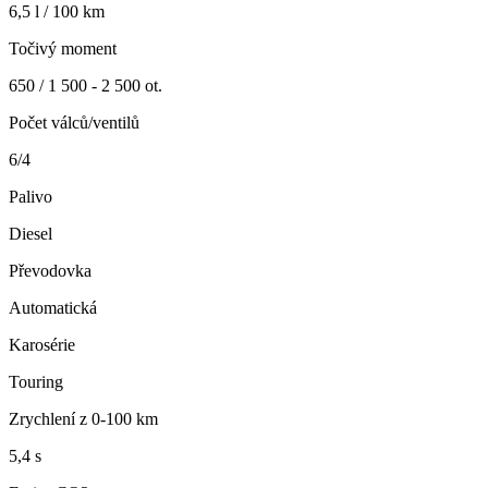
6,5 l / 100 km
Točivý moment
650 / 1 500 - 2 500 ot.
Počet válců/ventilů
6/4
Palivo
Diesel
Převodovka
Automatická
Karosérie
Touring
Zrychlení z 0-100 km
5,4 s