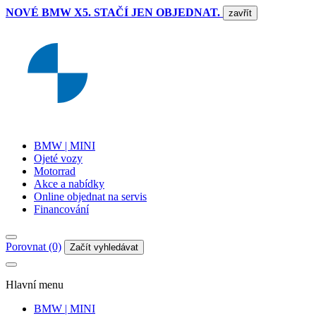
NOVÉ BMW X5. STAČÍ JEN OBJEDNAT.
zavřít
BMW | MINI
Ojeté vozy
Motorrad
Akce a nabídky
Online objednat na servis
Financování
Porovnat (0)
Začít vyhledávat
Hlavní menu
BMW | MINI