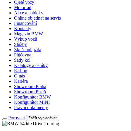
Ojeté vozy
Motorrad
Akce a nabídky
Online objednat na servis
Financování
Kontakty
Magazín BMW
Výkup vozů
Služby
Zkušební jízda
Půjčovna
Sady kol
Katalogy a ceníky
E-shop
O nás
Kariéra
Showroom Praha
Showroom Plzeň
Konfigurátor BMW
Konfigurátor MINI
Právní dokumenty
Porovnat
Začít vyhledávat