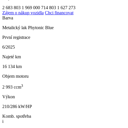
2 683 803
1 969 000
714 803
1 627 273
Zájem o nákup vozidla
Chci financovat
Barva
Metalický lak Phytonic Blue
První registrace
6/2025
Najeté km
16 134 km
Objem motoru
3
2 993 ccm
Výkon
210/286 kW/HP
Komb. spotřeba
i