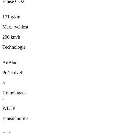
Emise CO2
i
171 g/km
Max. rychlost
200 km/h
Technologie
i
AdBlue
Počet dveří
5
Homologace
i
WLTP
Emisní norma
i