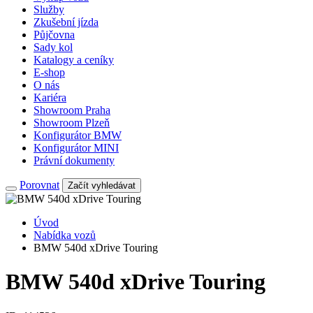
Služby
Zkušební jízda
Půjčovna
Sady kol
Katalogy a ceníky
E-shop
O nás
Kariéra
Showroom Praha
Showroom Plzeň
Konfigurátor BMW
Konfigurátor MINI
Právní dokumenty
Porovnat
Začít vyhledávat
Úvod
Nabídka vozů
BMW 540d xDrive Touring
BMW 540d xDrive Touring