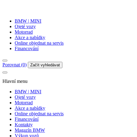
BMW | MINI
Ojeté vozy
Motorrad
Akce a nabídky
Online objednat na servis
Financování
Porovnat (0)
Začít vyhledávat
Hlavní menu
BMW | MINI
Ojeté vozy
Motorrad
Akce a nabídky
Online objednat na servis
Financování
Kontakty
Magazín BMW
Výkup vozů