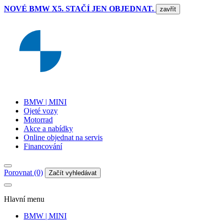
NOVÉ BMW X5. STAČÍ JEN OBJEDNAT.
zavřít
BMW | MINI
Ojeté vozy
Motorrad
Akce a nabídky
Online objednat na servis
Financování
Porovnat (0)
Začít vyhledávat
Hlavní menu
BMW | MINI