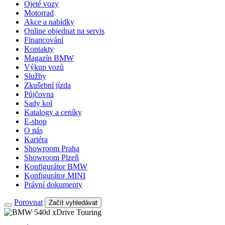
Ojeté vozy
Motorrad
Akce a nabídky
Online objednat na servis
Financování
Kontakty
Magazín BMW
Výkup vozů
Služby
Zkušební jízda
Půjčovna
Sady kol
Katalogy a ceníky
E-shop
O nás
Kariéra
Showroom Praha
Showroom Plzeň
Konfigurátor BMW
Konfigurátor MINI
Právní dokumenty
Porovnat
Začít vyhledávat