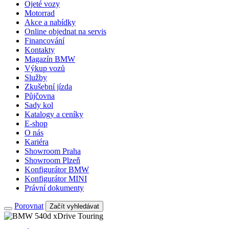
Ojeté vozy
Motorrad
Akce a nabídky
Online objednat na servis
Financování
Kontakty
Magazín BMW
Výkup vozů
Služby
Zkušební jízda
Půjčovna
Sady kol
Katalogy a ceníky
E-shop
O nás
Kariéra
Showroom Praha
Showroom Plzeň
Konfigurátor BMW
Konfigurátor MINI
Právní dokumenty
Porovnat
Začít vyhledávat