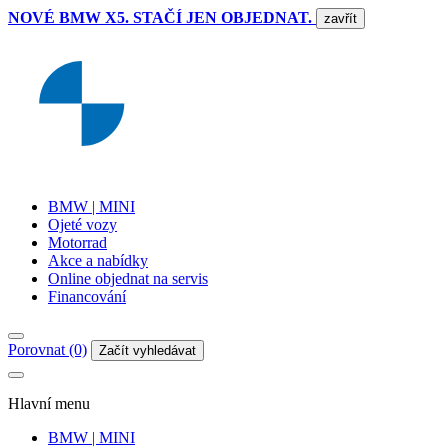
NOVÉ BMW X5. STAČÍ JEN OBJEDNAT.
zavřít
BMW | MINI
Ojeté vozy
Motorrad
Akce a nabídky
Online objednat na servis
Financování
Porovnat (0)
Začít vyhledávat
Hlavní menu
BMW | MINI