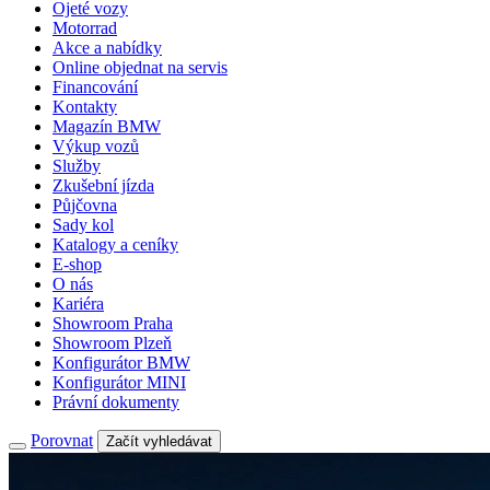
Ojeté vozy
Motorrad
Akce a nabídky
Online objednat na servis
Financování
Kontakty
Magazín BMW
Výkup vozů
Služby
Zkušební jízda
Půjčovna
Sady kol
Katalogy a ceníky
E-shop
O nás
Kariéra
Showroom Praha
Showroom Plzeň
Konfigurátor BMW
Konfigurátor MINI
Právní dokumenty
Porovnat
Začít vyhledávat