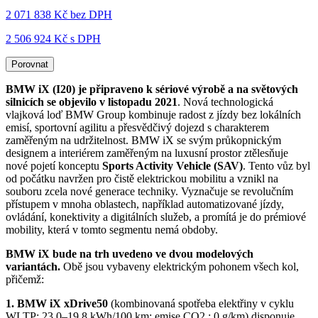
2 071 838 Kč
bez DPH
2 506 924 Kč s DPH
Porovnat
BMW iX (I20) je připraveno k sériové výrobě a na světových
silnicích se objevilo v listopadu 2021
. Nová technologická
vlajková loď BMW Group kombinuje radost z jízdy bez lokálních
emisí, sportovní agilitu a přesvědčivý dojezd s charakterem
zaměřeným na udržitelnost. BMW iX se svým průkopnickým
designem a interiérem zaměřeným na luxusní prostor ztělesňuje
nové pojetí konceptu
Sports Activity Vehicle (SAV)
. Tento vůz byl
od počátku navržen pro čistě elektrickou mobilitu a vznikl na
souboru zcela nové generace techniky. Vyznačuje se revolučním
přístupem v mnoha oblastech, například automatizované jízdy,
ovládání, konektivity a digitálních služeb, a promítá je do prémiové
mobility, která v tomto segmentu nemá obdoby.
BMW iX bude na trh uvedeno ve dvou modelových
variantách.
Obě jsou vybaveny elektrickým pohonem všech kol,
přičemž:
1. BMW iX xDrive50
(kombinovaná spotřeba elektřiny v cyklu
WLTP: 23,0–19,8 kWh/100 km; emise CO2 : 0 g/km) disponuje