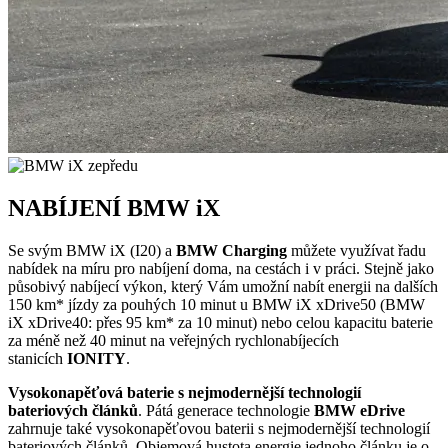
NABÍJENÍ BMW iX
Se svým BMW iX (I20) a
BMW Charging
můžete využívat řadu
nabídek na míru pro nabíjení doma, na cestách i v práci. Stejně jako
působivý nabíjecí výkon, který Vám umožní nabít energii na dalších
150 km* jízdy za pouhých 10 minut u BMW iX xDrive50 (BMW
iX xDrive40: přes 95 km* za 10 minut) nebo celou kapacitu baterie
za méně než 40 minut na veřejných rychlonabíjecích
stanicích
IONITY
.
Vysokonapěťová baterie s nejmodernější technologií
bateriových článků
. Pátá generace technologie
BMW eDrive
zahrnuje také vysokonapěťovou baterii s nejmodernější technologií
bateriových článků. Objemová hustota energie jednoho článku je o