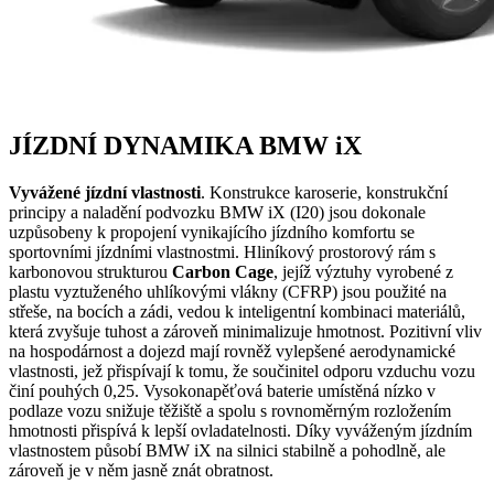
JÍZDNÍ DYNAMIKA BMW iX
Vyvážené jízdní vlastnosti
. Konstrukce karoserie, konstrukční
principy a naladění podvozku BMW iX (I20) jsou dokonale
uzpůsobeny k propojení vynikajícího jízdního komfortu se
sportovními jízdními vlastnostmi. Hliníkový prostorový rám s
karbonovou strukturou
Carbon Cage
, jejíž výztuhy vyrobené z
plastu vyztuženého uhlíkovými vlákny (CFRP) jsou použité na
střeše, na bocích a zádi, vedou k inteligentní kombinaci materiálů,
která zvyšuje tuhost a zároveň minimalizuje hmotnost. Pozitivní vliv
na hospodárnost a dojezd mají rovněž vylepšené aerodynamické
vlastnosti, jež přispívají k tomu, že součinitel odporu vzduchu vozu
činí pouhých 0,25. Vysokonapěťová baterie umístěná nízko v
podlaze vozu snižuje těžiště a spolu s rovnoměrným rozložením
hmotnosti přispívá k lepší ovladatelnosti. Díky vyváženým jízdním
vlastnostem působí BMW iX na silnici stabilně a pohodlně, ale
zároveň je v něm jasně znát obratnost.