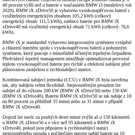
40 procent vyšší než u baterie v současném BMW i3 (modelový rok
2020). BMW iX xDrive50 je vybaveno vysokonapěťovou baterií s
využitelným energetickým obsahem 105,2 kWh (celkový
energetický obsah: 111,5 kWh), zatímco baterie pro BMW iX
xDrive40 má využitelný energetický obsah 71 kWh (celkový: 76,6
kWh).
BMW iX je standardně vybaveno integrovaným systémem vytápění
a chlazení interiéru spolu s vysokonapěťovou baterií a pohonným
systémem, který pracuje s mimořádně účinným tepelným čerpadlem.
Předvídavý tepelný management umožňuje optimalizovat provozní
teplotu vysokonapěťové baterie pro rychlé a efektivní nabíjení před
plánovanou zastávkou u rychlonabíjecí stanice.
Kombinovaná nabíjecí jednotka (CCU) v BMW iX byla navržena
tak, aby nabíjela velmi flexibilně. Stejnosměrným proudem lze
nabíjet až do výkonu 200 kW (BMW iX xDrive50) nebo 150 kW
(BMW iX xDrive40). Baterie BMW iX xDrive50 se tak nabije z 10
na 80 procent za přibližně 35 minut nebo za 31 minut v případě
BMW iX xDrive40.
Dojezd lze navíc za pouhých deset minut zvýšit až o 150 kilometrů
u BMW iX xDrive50 a o více než 95 kilometrů u BMW iX
xDrive40, pokud jsou připojeny k rychlonabíjecí stanici
stejnosměrného proudu s počátečním stavem nabití baterie na 10