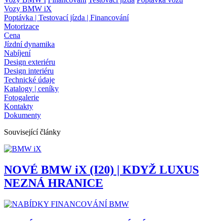
Vozy BMW iX
Poptávka | Testovací jízda | Financování
Motorizace
Cena
Jízdní dynamika
Nabíjení
Design exteriéru
Design interiéru
Technické údaje
Katalogy | ceníky
Fotogalerie
Kontakty
Dokumenty
Související články
NOVÉ BMW iX (I20) | KDYŽ LUXUS
NEZNÁ HRANICE