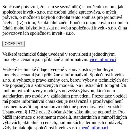
Současně potvrzuji, že jsem se seznámil(a) s poučením o tom, jak
společnost invelt - s.r.o. mé osobní údaje zpracovává, o mých
právech, o možnosti kdykoli odvolat tento souhlas pro jednotlivé
účely a (iv) o tom, že aktuální znění Poučení o zpracování osobních
údajů mohu kdykoliv získat na webu společnosti invelt - s.r.o. či na
provozovnách společnosti invelt - s.r.o.
ODESLAT
Veškeré technické údaje uvedené v souvislosti s jednotlivými
modely a cenami jsou přibližné a informativní.
více informací
Veškeré technické údaje uvedené v souvislosti s jednotlivými
modely a cenami jsou přibližné a informativní. Společnost invelt -
s.r.o. si vyhrazuje právo změny cen, barev, výbav a technických dat
zde popsaných a zobrazených modelů. Na ilustračních fotografiích
mohou být zobrazeny modely s nejvyšší výbavou, která není
standardem pro modely v základním provedení. Prezentace vozidel
má pouze informativní charakter, je nezávazná a prodávající není
povinen uzavřít kupní smlouvu ohledně prezentovaných vozidel.
Ustanovení § 1732 odst.2 občanského zákoníku se nepoužije. Pro
bližší informace o sortimentu modelů, standardních a mimořádných
výbavách, aktuálních cenách, podmínkách a termínech dodávek,
vždy kontaktujte společnost invelt - s.r.o.
méně informací