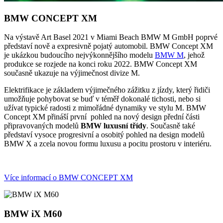
BMW CONCEPT XM
Na výstavě Art Basel 2021 v Miami Beach BMW M GmbH poprvé
představí nově a expresivně pojatý automobil. BMW Concept XM
je ukázkou budoucího nejvýkonnějšího modelu
BMW M
, jehož
produkce se rozjede na konci roku 2022. BMW Concept XM
současně ukazuje na výjimečnost divize M.
Elektrifikace je základem výjimečného zážitku z jízdy, který řidiči
umožňuje pohybovat se buď v téměř dokonalé tichosti, nebo si
užívat typické radosti z mimořádné dynamiky ve stylu M. BMW
Concept XM přináší první pohled na nový design přední části
připravovaných modelů
BMW luxusní třídy
. Současně také
představí vysoce progresivní a osobitý pohled na design modelů
BMW X a zcela novou formu luxusu a pocitu prostoru v interiéru.
Více informací o BMW CONCEPT XM
BMW iX M60