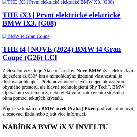
THE iX3 | První elektrické elektrické
BMW iX3. (G08)
THE i4 | NOVÉ (2024) BMW i4 Gran
Coupé (G26) LCI
Ztělesnění vize, to je Akce místo slov.
N
ové BMW iX
s elektrickým
dojezdem až 630* km a mimořádnými jízdními vlastnostmi, je
doslova pohlcující. Přelomový interiér hýčká nejen atmosférou
obytného prostoru, ale hlavně technologiemi Shy Tech”, BMW
Operačním systémem 8, nebo efektivním zatmavením střešního
okna pomocí tekutých krystalů.
Přijďte se k nám do
BMW invelt Praha | Plzeň
podívat a domluvit
si testovací jízdu nebo zjistit více informací.
NABÍDKA BMW iX V INVELTU