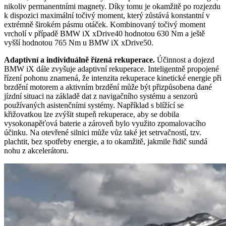
nikoliv permanentními magnety. Díky tomu je okamžitě po rozjezdu
k dispozici maximální točivý moment, který zůstává konstantní v
extrémně širokém pásmu otáček. Kombinovaný točivý moment
vrcholí v případě BMW iX xDrive40 hodnotou 630 Nm a ještě
vyšší hodnotou 765 Nm u BMW iX xDrive50.
Adaptivní a individuálně řízená rekuperace.
Účinnost a dojezd
BMW iX dále zvyšuje adaptivní rekuperace. Inteligentně propojené
řízení pohonu znamená, že intenzita rekuperace kinetické energie při
brzdění motorem a aktivním brzdění může být přizpůsobena dané
jízdní situaci na základě dat
z navigačního systému a senzorů
používaných asistenčními systémy. Například s blížící se
křižovatkou lze zvýšit stupeň rekuperace, aby se dobila
vysokonapěťová baterie a zároveň bylo využito zpomalovacího
účinku. Na otevřené silnici může vůz také jet setrvačností, tzv.
plachtit, bez spotřeby energie, a to okamžitě, jakmile řidič sundá
nohu z akcelerátoru.