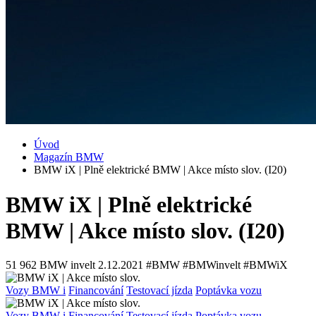
Úvod
Magazín BMW
BMW iX | Plně elektrické BMW | Akce místo slov. (I20)
BMW iX | Plně elektrické
BMW | Akce místo slov. (I20)
51 962
BMW invelt
2.12.2021
#BMW #BMWinvelt #BMWiX
Vozy BMW i
Financování
Testovací jízda
Poptávka vozu
Vozy BMW i
Financování
Testovací jízda
Poptávka vozu