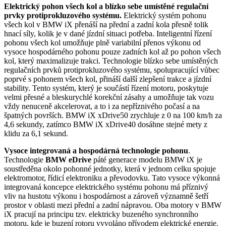
Elektrický pohon všech kol a blízko sebe umístěné regulační
prvky protiprokluzového systému.
Elektrický systém pohonu
všech kol v BMW iX přenáší na přední a zadní kola přesně tolik
hnací síly, kolik je v dané jízdní situaci potřeba. Inteligentní řízení
pohonu všech kol umožňuje plně variabilní přenos výkonu od
vysoce hospodárného pohonu pouze zadních kol až po pohon všech
kol, který maximalizuje trakci. Technologie blízko sebe umístěných
regulačních prvků protiprokluzového systému, spolupracující vůbec
poprvé s pohonem všech kol, přináší další zlepšení trakce a jízdní
stability. Tento systém, který je součástí řízení motoru, poskytuje
velmi přesné a bleskurychlé korekční zásahy a umožňuje tak vozu
vždy nenuceně akcelerovat, a to i za nepříznivého počasí a na
špatných površích. BMW iX xDrive50 zrychluje z 0 na 100 km/h za
4,6 sekundy, zatímco BMW iX xDrive40 dosáhne stejné mety z
klidu za 6,1 sekund.
Vysoce integrovaná a hospodárná technologie pohonu
.
Technologie
BMW eDrive
páté generace modelu BMW iX je
soustředěna okolo pohonné jednotky, která v jednom celku spojuje
elektromotor, řídicí elektroniku a převodovku. Tato vysoce výkonná
integrovaná koncepce elektrického systému pohonu má příznivý
vliv na hustotu výkonu i hospodárnost a zároveň významně šetří
prostor v oblasti mezi přední a zadní nápravou. Oba motory v BMW
iX pracují na principu tzv. elektricky buzeného synchronního
motoru, kde je buzení rotoru vyvoláno přívodem elektrické energie,