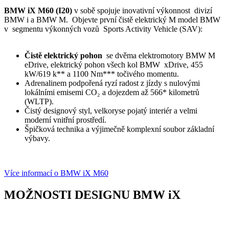
BMW iX M60 (I20)
v sobě spojuje inovativní výkonnost divizí
BMW i a BMW M. Objevte první čistě elektrický M model BMW
v segmentu výkonných vozů Sports Activity Vehicle (SAV):
Čistě elektrický pohon
se dvěma elektromotory BMW M
eDrive, elektrický pohon všech kol BMW xDrive, 455
kW/619 k** a 1100 Nm*** točivého momentu.
Adrenalinem podpořená ryzí radost z jízdy s nulovými
lokálními emisemi CO₂ a dojezdem až 566* kilometrů
(WLTP).
Čistý designový styl, velkoryse pojatý interiér a velmi
moderní vnitřní prostředí.
Špičková technika a výjimečně komplexní soubor základní
výbavy.
Více informací o BMW iX M60
MOŽNOSTI DESIGNU BMW iX