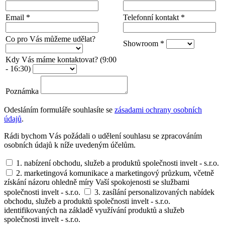
Email
*
Telefonní kontakt
*
Co pro Vás můžeme udělat?
Showroom
*
Kdy Vás máme kontaktovat? (9:00
- 16:30)
Poznámka
Odesláním formuláře souhlasíte se
zásadami ochrany osobních
údajů
.
Rádi bychom Vás požádali o udělení souhlasu se zpracováním
osobních údajů k níže uvedeným účelům.
1. nabízení obchodu, služeb a produktů společnosti invelt - s.r.o.
2. marketingová komunikace a marketingový průzkum, včetně
získání názoru ohledně míry Vaší spokojenosti se službami
společnosti invelt - s.r.o.
3. zasílání personalizovaných nabídek
obchodu, služeb a produktů společnosti invelt - s.r.o.
identifikovaných na základě využívání produktů a služeb
společnosti invelt - s.r.o.