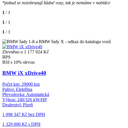
*pokud se nezobrazují žádné vozy, tak je nemáme v nabídce
1
/ 1
1
/ 1
1
/ 1
Zlevněno o 1 177 924 Kč
BPS
BSI s 10% slevou
BMW iX xDrive40
Počet km:
29000 km
Palivo:
Elektřina
Převodovka:
Automatická
Výkon:
240/326 kW/HP
Dealerství:
Plzeň
1 098 347 Kč
bez DPH
1 329 000 Kč s DPH