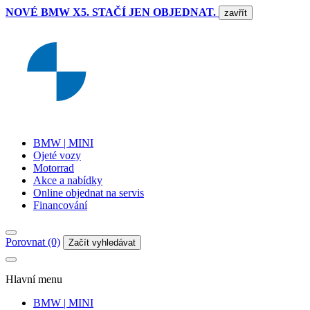
NOVÉ BMW X5. STAČÍ JEN OBJEDNAT.
zavřít
BMW | MINI
Ojeté vozy
Motorrad
Akce a nabídky
Online objednat na servis
Financování
Porovnat (0)
Začít vyhledávat
Hlavní menu
BMW | MINI