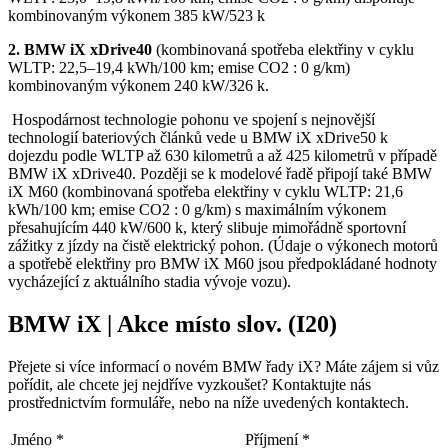
kombinovaným výkonem 385 kW/523 k
2. BMW iX xDrive40
(kombinovaná spotřeba elektřiny v cyklu
WLTP: 22,5–19,4 kWh/100 km; emise CO2 : 0 g/km)
kombinovaným výkonem 240 kW/326 k.
Hospodárnost technologie pohonu ve spojení s nejnovější
technologií bateriových článků vede u BMW iX xDrive50 k
dojezdu podle WLTP až 630 kilometrů a až 425 kilometrů v případě
BMW iX xDrive40. Později se k modelové řadě připojí také BMW
iX M60 (kombinovaná spotřeba elektřiny v cyklu WLTP: 21,6
kWh/100 km; emise CO2 : 0 g/km) s maximálním výkonem
přesahujícím 440 kW/600 k, který slibuje mimořádně sportovní
zážitky z jízdy na čistě elektrický pohon. (Údaje o výkonech motorů
a spotřebě elektřiny pro BMW iX M60 jsou předpokládané hodnoty
vycházející z aktuálního stadia vývoje vozu).
BMW iX | Akce místo slov. (I20)
Přejete si více informací o novém BMW řady iX? Máte zájem si vůz
pořídit, ale chcete jej nejdříve vyzkoušet? Kontaktujte nás
prostřednictvím formuláře, nebo na níže uvedených kontaktech.
Jméno
*
Příjmení
*