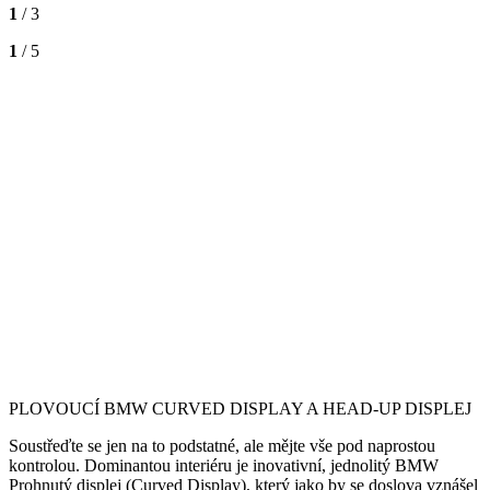
1
/ 3
1
/ 5
PLOVOUCÍ BMW CURVED DISPLAY A HEAD-UP DISPLEJ
Soustřeďte se jen na to podstatné, ale mějte vše pod naprostou
kontrolou. Dominantou interiéru je inovativní, jednolitý BMW
Prohnutý displej (Curved Display), který jako by se doslova vznášel