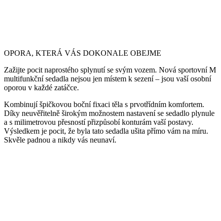
OPORA, KTERÁ VÁS DOKONALE OBEJME
Zažijte pocit naprostého splynutí se svým vozem. Nová sportovní M
multifunkční sedadla nejsou jen místem k sezení – jsou vaší osobní
oporou v každé zatáčce.
Kombinují špičkovou boční fixaci těla s prvotřídním komfortem.
Díky neuvěřitelně širokým možnostem nastavení se sedadlo plynule
a s milimetrovou přesností přizpůsobí konturám vaší postavy.
Výsledkem je pocit, že byla tato sedadla ušita přímo vám na míru.
Skvěle padnou a nikdy vás neunaví.