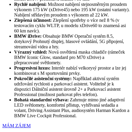
Rychlé nabíjení:
Možnost nabíjení stejnosměrným proudem
výkonem 175 kW (xDrive45) nebo 195 kW (ostatní varianty).
Nabíjení střídavým proudem s výkonem až 22 kW.
Zlepšená účinnost:
Zlepšení spotřeby o více než 8 % (v
testovacím cyklu WLTP, u modelu xDrive60 to znamená asi
60 km navíc).
BMW iDrive:
Obsahuje BMW Operační systém 8.5,
dotykový Prohnutý displej, hlasové ovládání, 5G připojení,
streamování videa a hry.
Výrazný vzhled:
Nová osvětlená maska chladiče (rámeček
BMW Iconic Glow, standard pro M70 xDrive) a
přepracované světlomety.
Progresivní luxus:
Interiér nabízí velkorysý prostor a lze jej
kombinovat s M sportovními prvky.
Pokročilé asistenční systémy:
Například aktivní systém
udržování rychlosti a parkovací asistent. Volitelně je k
dispozici Dálniční asistent úrovně 2+ a Parkovací asistent
Professional (možnost parkovat přes telefon).
Bohatá standardní výbava:
Zahrnuje mimo jiné adaptivní
LED světlomety, komfortní přístup, vyhřívaná sedadla a
volant, Driving Assistant Plus, audiosystém Harman Kardon a
BMW Live Cockpit Professional.
MÁM ZÁJEM