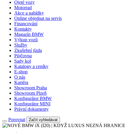
Ojeté vozy
Motorrad
Akce a nabídky
Online objednat na servis
Financování
Kontakty
Magazín BMW
Výkup vozů
Služby
Zkušební jízda
Půjčovna
Sady kol
Katalogy a ceníky
E-shop
O nás
Kariéra
Showroom Praha
Showroom Plzeň
Konfigurátor BMW
Konfigurátor MINI
Právní dokumenty
Porovnat
Začít vyhledávat