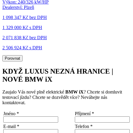
Výkon:
240/326 kW/HP
Dealerství:
Plzeň
1 098 347 Kč
bez DPH
1 329 000 Kč s DPH
2 071 838 Kč
bez DPH
2 506 924 Kč s DPH
Porovnat
KDYŽ LUXUS NEZNÁ HRANICE |
NOVÉ BMW iX
Zaujalo Vás nové plně elektrické
BMW iX
? Chcete si domluvit
testovací jízdu? Chcete se dozvědět více? Neváhejte nás
kontaktovat.
Jméno
*
Příjmení
*
E-mail
*
Telefon
*