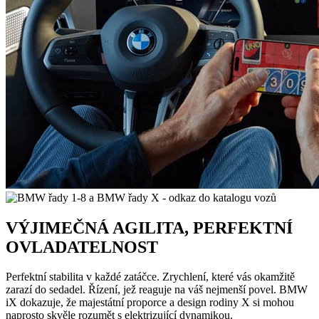
VÝJIMEČNÁ AGILITA, PERFEKTNÍ
OVLADATELNOST
Perfektní stabilita v každé zatáčce. Zrychlení, které vás okamžitě
zarazí do sedadel. Řízení, jež reaguje na váš nejmenší povel. BMW
iX dokazuje, že majestátní proporce a design rodiny X si mohou
naprosto skvěle rozumět s elektrizující dynamikou.