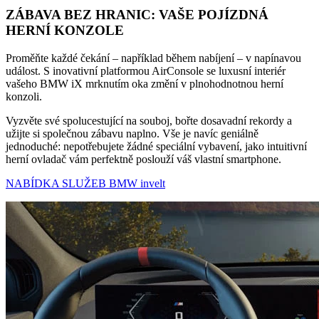
ZÁBAVA BEZ HRANIC: VAŠE POJÍZDNÁ
HERNÍ KONZOLE
Proměňte každé čekání – například během nabíjení – v napínavou
událost. S inovativní platformou AirConsole se luxusní interiér
vašeho BMW iX mrknutím oka změní v plnohodnotnou herní
konzoli.
Vyzvěte své spolucestující na souboj, bořte dosavadní rekordy a
užijte si společnou zábavu naplno. Vše je navíc geniálně
jednoduché: nepotřebujete žádné speciální vybavení, jako intuitivní
herní ovladač vám perfektně poslouží váš vlastní smartphone.
NABÍDKA SLUŽEB BMW invelt