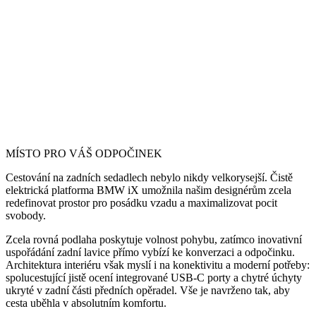
MÍSTO PRO VÁŠ ODPOČINEK
Cestování na zadních sedadlech nebylo nikdy velkorysejší. Čistě
elektrická platforma BMW iX umožnila našim designérům zcela
redefinovat prostor pro posádku vzadu a maximalizovat pocit
svobody.
Zcela rovná podlaha poskytuje volnost pohybu, zatímco inovativní
uspořádání zadní lavice přímo vybízí ke konverzaci a odpočinku.
Architektura interiéru však myslí i na konektivitu a moderní potřeby:
spolucestující jistě ocení integrované USB-C porty a chytré úchyty
ukryté v zadní části předních opěradel. Vše je navrženo tak, aby
cesta uběhla v absolutním komfortu.