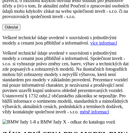
právech, o možnosti kdykoli odvolat tento souhlas pro jednotlivé
účely a (iv) o tom, že aktuální znění Poučení o zpracování osobních
údajů mohu kdykoliv získat na webu společnosti invelt - s.r.o. či na
provozovnách společnosti invelt - s.r.o.
Odeslat
Veškeré technické údaje uvedené v souvislosti s jednotlivými
modely a cenami jsou přibližné a informativní.
více informací
Veškeré technické údaje uvedené v souvislosti s jednotlivými
modely a cenami jsou přibližné a informativní. Společnost invelt -
s.r.o. si vyhrazuje právo změny cen, barev, výbav a technických dat
zde popsaných a zobrazených modelů. Na ilustračních fotografiích
mohou být zobrazeny modely s nejvyšší výbavou, která není
standardem pro modely v základním provedení. Prezentace vozidel
má pouze informativní charakter, je nezávazná a prodávající není
povinen uzavřít kupní smlouvu ohledně prezentovaných vozidel.
Ustanovení § 1732 odst.2 občanského zákoníku se nepoužije. Pro
bližší informace o sortimentu modelů, standardních a mimořádných
výbavách, aktuálních cenách, podmínkách a termínech dodávek,
vždy kontaktujte společnost invelt - s.r.o.
méně informací