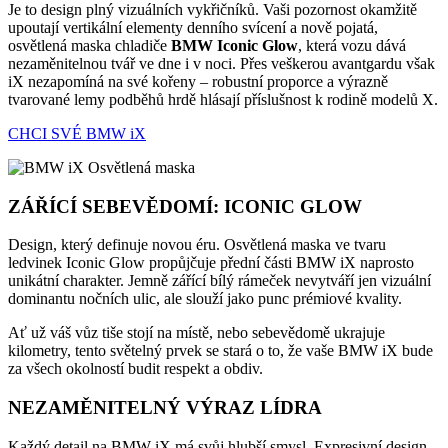
Je to design plný vizuálních vykřičníků. Vaši pozornost okamžitě
upoutají vertikální elementy denního svícení a nově pojatá,
osvětlená maska chladiče
BMW Iconic Glow
, která vozu dává
nezaměnitelnou tvář ve dne i v noci. Přes veškerou avantgardu však
iX nezapomíná na své kořeny – robustní proporce a výrazně
tvarované lemy podběhů hrdě hlásají příslušnost k rodině modelů X.
CHCI SVÉ BMW iX
ZÁŘÍCÍ SEBEVĚDOMÍ: ICONIC GLOW
Design, který definuje novou éru. Osvětlená maska ve tvaru
ledvinek Iconic Glow propůjčuje přední části BMW iX naprosto
unikátní charakter. Jemně zářící bílý rámeček nevytváří jen vizuální
dominantu nočních ulic, ale slouží jako punc prémiové kvality.
Ať už váš vůz tiše stojí na místě, nebo sebevědomě ukrajuje
kilometry, tento světelný prvek se stará o to, že vaše BMW iX bude
za všech okolností budit respekt a obdiv.
NEZAMĚNITELNÝ VÝRAZ LÍDRA
Každý detail na BMW iX má svůj hlubší smysl. Expresivní design