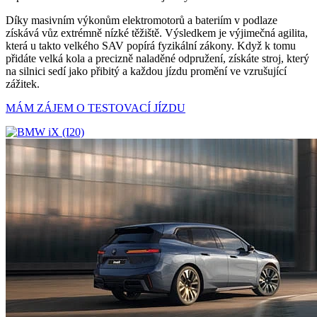
Díky masivním výkonům elektromotorů a bateriím v podlaze
získává vůz extrémně nízké těžiště. Výsledkem je výjimečná agilita,
která u takto velkého SAV popírá fyzikální zákony. Když k tomu
přidáte velká kola a precizně naladěné odpružení, získáte stroj, který
na silnici sedí jako přibitý a každou jízdu promění ve vzrušující
zážitek.
MÁM ZÁJEM O TESTOVACÍ JÍZDU