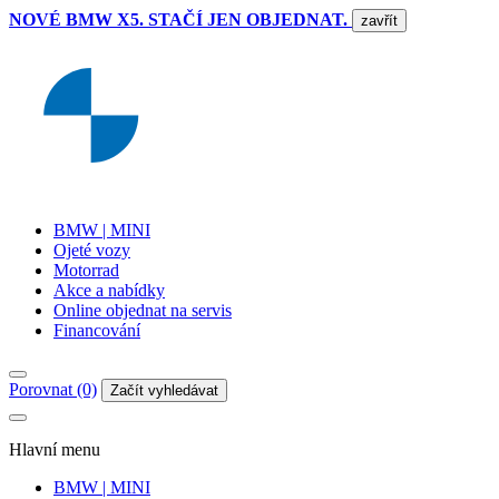
NOVÉ BMW X5. STAČÍ JEN OBJEDNAT.
zavřít
BMW | MINI
Ojeté vozy
Motorrad
Akce a nabídky
Online objednat na servis
Financování
Porovnat (0)
Začít vyhledávat
Hlavní menu
BMW | MINI