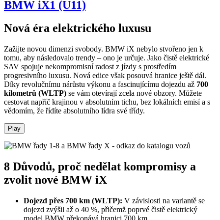
BMW iX1 (U11)
Nová éra elektrického luxusu
Zažijte novou dimenzi svobody. BMW iX nebylo stvořeno jen k
tomu, aby následovalo trendy – ono je určuje. Jako čistě elektrické
SAV spojuje nekompromisní radost z jízdy s prostředím
progresivního luxusu. Nová edice však posouvá hranice ještě dál.
Díky revolučnímu nárůstu výkonu a fascinujícímu dojezdu až
700
kilometrů (WLTP)
se vám otevírají zcela nové obzory. Můžete
cestovat napříč krajinou v absolutním tichu, bez lokálních emisí a s
vědomím, že řídíte absolutního lídra své třídy.
Play
8 Důvodů, proč nedělat kompromisy a
zvolit nové BMW iX
Dojezd přes 700 km (WLTP):
V závislosti na variantě se
dojezd zvýšil až o 40 %, přičemž poprvé čistě elektrický
model BMW překonává hranici 700 km.