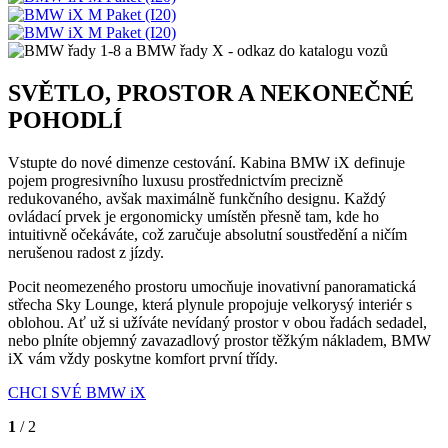
SVĚTLO, PROSTOR A NEKONEČNÉ
POHODLÍ
Vstupte do nové dimenze cestování. Kabina BMW iX definuje
pojem progresivního luxusu prostřednictvím precizně
redukovaného, avšak maximálně funkčního designu. Každý
ovládací prvek je ergonomicky umístěn přesně tam, kde ho
intuitivně očekáváte, což zaručuje absolutní soustředění a ničím
nerušenou radost z jízdy.
Pocit neomezeného prostoru umocňuje inovativní panoramatická
střecha Sky Lounge, která plynule propojuje velkorysý interiér s
oblohou. Ať už si užíváte nevídaný prostor v obou řadách sedadel,
nebo plníte objemný zavazadlový prostor těžkým nákladem, BMW
iX vám vždy poskytne komfort první třídy.
CHCI SVÉ BMW iX
1
/ 2