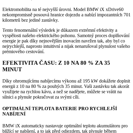
Elektromobilita na té nejvyšší úrovni. Model BMW iX xDrive60
nekompromisně posouvá hranice dojezdu a nabízí impozantních 701
kilometrů bez jediné zastávky.
Tento fenomenální výsledek je důkazem extrémní efektivity a
vyspělosti našeho elektrického pohonu. Samotný proces doplňování
energie je pak díky nejnovějším inovacím navržen tak, aby byl co
nejrychlejší, naprosto intuitivní a nijak nenarušoval plynulost vašeho
prémiového cestování.
EFEKTIVITA ČASU: Z 10 NA 80 % ZA 35
MINUT
Díky ohromujícímu nabíjecímu výkonu až 195 kW dokážete doplnit
energii z 10 na 80 % za pouhých 35 minut. Vaši zastávku tak akorát
využijete na rychlou kávu, a než se nadějete, můžete se vrátit na
silnici a plynule pokračovat za svými cíli.
OPTIMÁLNÍ TEPLOTA BATERIE PRO RYCHLEJŠÍ
NABÍJENÍ
BMW iX automaticky nastavuje optimální teplotu akumulátoru pro
blížící se nabíjení, a to jak před odjezdem, tak plynule během