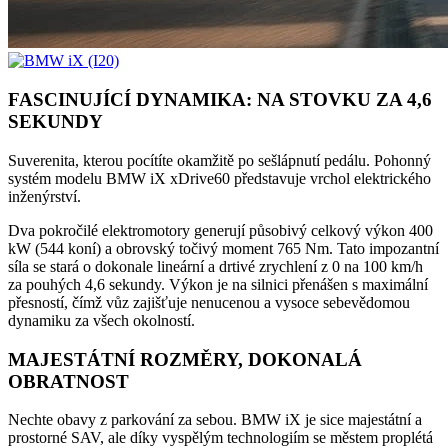
FASCINUJÍCÍ DYNAMIKA: NA STOVKU ZA 4,6
SEKUNDY
Suverenita, kterou pocítíte okamžitě po sešlápnutí pedálu. Pohonný
systém modelu BMW iX xDrive60 představuje vrchol elektrického
inženýrství.
Dva pokročilé elektromotory generují působivý celkový výkon 400
kW (544 koní) a obrovský točivý moment 765 Nm. Tato impozantní
síla se stará o dokonale lineární a drtivé zrychlení z 0 na 100 km/h
za pouhých 4,6 sekundy. Výkon je na silnici přenášen s maximální
přesností, čímž vůz zajišťuje nenucenou a vysoce sebevědomou
dynamiku za všech okolností.
MAJESTÁTNÍ ROZMĚRY, DOKONALÁ
OBRATNOST
Nechte obavy z parkování za sebou. BMW iX je sice majestátní a
prostorné SAV, ale díky vyspělým technologiím se městem proplétá