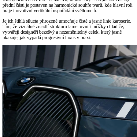
přední části je postaven na harmonické souhře tvarů, kde hlavní roli
hraje inovativní vertikální uspořádání světlometů.
Jejich štíhlá silueta přirozeně umocňuje čisté a jasné linie karoserie.
Tím, že vizuálně zrcadlí strukturu lamel uvnitř mřížky chladiče,
vytvářejí designéři bezešvý a nezaměnitelný celek, který jasně
ukazuje, jak vypadá progresivní luxus v praxi.