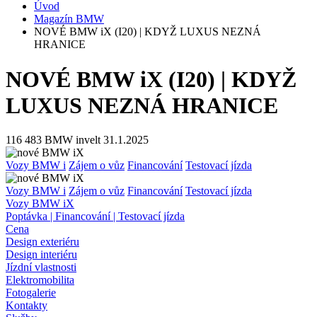
Úvod
Magazín BMW
NOVÉ BMW iX (I20) | KDYŽ LUXUS NEZNÁ
HRANICE
NOVÉ BMW iX (I20) | KDYŽ
LUXUS NEZNÁ HRANICE
116 483
BMW invelt
31.1.2025
Vozy BMW i
Zájem o vůz
Financování
Testovací jízda
Vozy BMW i
Zájem o vůz
Financování
Testovací jízda
Vozy BMW iX
Poptávka | Financování | Testovací jízda
Cena
Design exteriéru
Design interiéru
Jízdní vlastnosti
Elektromobilita
Fotogalerie
Kontakty