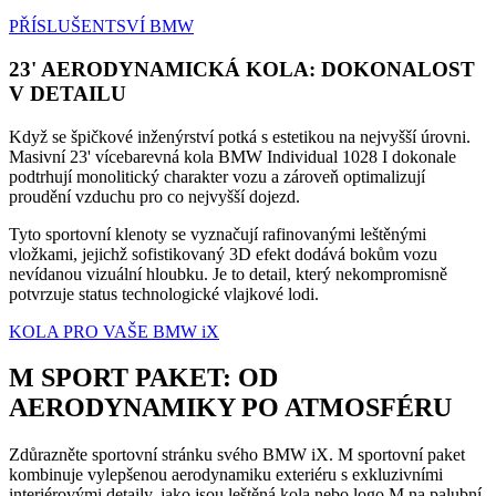
PŘÍSLUŠENTSVÍ BMW
23' AERODYNAMICKÁ KOLA: DOKONALOST
V DETAILU
Když se špičkové inženýrství potká s estetikou na nejvyšší úrovni.
Masivní 23' vícebarevná kola BMW Individual 1028 I dokonale
podtrhují monolitický charakter vozu a zároveň optimalizují
proudění vzduchu pro co nejvyšší dojezd.
Tyto sportovní klenoty se vyznačují rafinovanými leštěnými
vložkami, jejichž sofistikovaný 3D efekt dodává bokům vozu
nevídanou vizuální hloubku. Je to detail, který nekompromisně
potvrzuje status technologické vlajkové lodi.
KOLA PRO VAŠE BMW iX
M SPORT PAKET: OD
AERODYNAMIKY PO ATMOSFÉRU
Zdůrazněte sportovní stránku svého BMW iX. M sportovní paket
kombinuje vylepšenou aerodynamiku exteriéru s exkluzivními
interiérovými detaily, jako jsou leštěná kola nebo logo M na palubní