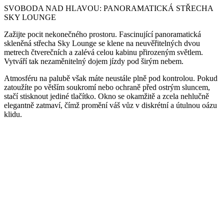
SVOBODA NAD HLAVOU: PANORAMATICKÁ STŘECHA
SKY LOUNGE
Zažijte pocit nekonečného prostoru. Fascinující panoramatická
skleněná střecha Sky Lounge se klene na neuvěřitelných dvou
metrech čtverečních a zalévá celou kabinu přirozeným světlem.
Vytváří tak nezaměnitelný dojem jízdy pod širým nebem.
Atmosféru na palubě však máte neustále plně pod kontrolou. Pokud
zatoužíte po větším soukromí nebo ochraně před ostrým sluncem,
stačí stisknout jediné tlačítko. Okno se okamžitě a zcela nehlučně
elegantně zatmaví, čímž promění váš vůz v diskrétní a útulnou oázu
klidu.