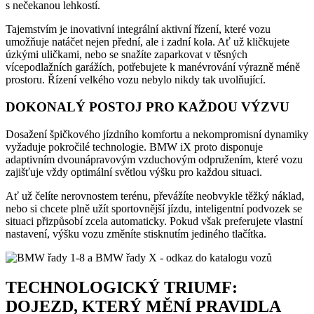
s nečekanou lehkostí.
Tajemstvím je inovativní integrální aktivní řízení, které vozu
umožňuje natáčet nejen přední, ale i zadní kola. Ať už kličkujete
úzkými uličkami, nebo se snažíte zaparkovat v těsných
vícepodlažních garážích, potřebujete k manévrování výrazně méně
prostoru. Řízení velkého vozu nebylo nikdy tak uvolňující.
DOKONALÝ POSTOJ PRO KAŽDOU VÝZVU
Dosažení špičkového jízdního komfortu a nekompromisní dynamiky
vyžaduje pokročilé technologie. BMW iX proto disponuje
adaptivním dvounápravovým vzduchovým odpružením, které vozu
zajišťuje vždy optimální světlou výšku pro každou situaci.
Ať už čelíte nerovnostem terénu, převážíte neobvykle těžký náklad,
nebo si chcete plně užít sportovnější jízdu, inteligentní podvozek se
situaci přizpůsobí zcela automaticky. Pokud však preferujete vlastní
nastavení, výšku vozu změníte stisknutím jediného tlačítka.
TECHNOLOGICKÝ TRIUMF:
DOJEZD, KTERÝ MĚNÍ PRAVIDLA