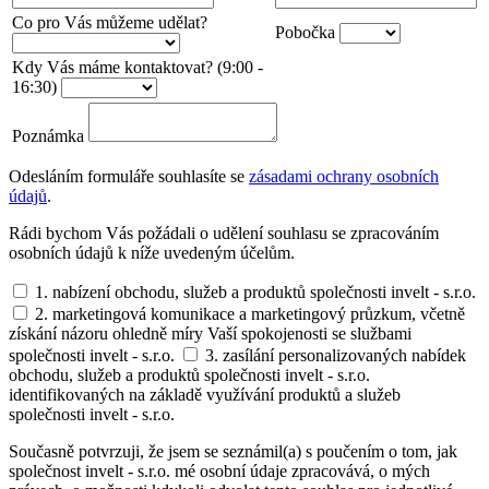
Co pro Vás můžeme udělat?
Pobočka
Kdy Vás máme kontaktovat? (9:00 -
16:30)
Poznámka
Odesláním formuláře souhlasíte se
zásadami ochrany osobních
údajů
.
Rádi bychom Vás požádali o udělení souhlasu se zpracováním
osobních údajů k níže uvedeným účelům.
1. nabízení obchodu, služeb a produktů společnosti invelt - s.r.o.
2. marketingová komunikace a marketingový průzkum, včetně
získání názoru ohledně míry Vaší spokojenosti se službami
společnosti invelt - s.r.o.
3. zasílání personalizovaných nabídek
obchodu, služeb a produktů společnosti invelt - s.r.o.
identifikovaných na základě využívání produktů a služeb
společnosti invelt - s.r.o.
Současně potvrzuji, že jsem se seznámil(a) s poučením o tom, jak
společnost invelt - s.r.o. mé osobní údaje zpracovává, o mých