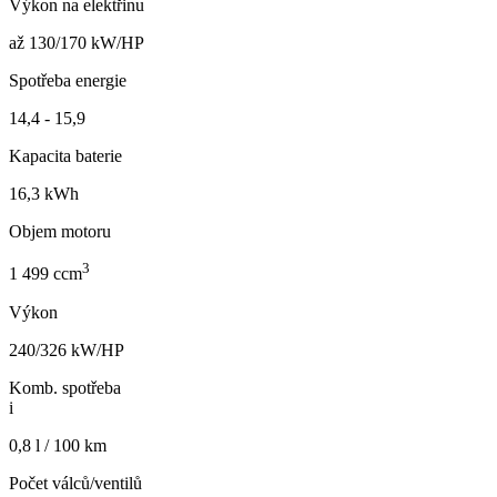
Výkon na elektřinu
až 130/170 kW/HP
Spotřeba energie
14,4 - 15,9
Kapacita baterie
16,3 kWh
Objem motoru
3
1 499 ccm
Výkon
240/326 kW/HP
Komb. spotřeba
i
0,8 l / 100 km
Počet válců/ventilů