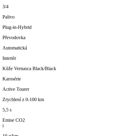
3/4
Palivo
Plug-in-Hybrid
Převodovka
Automatická
Interiér
Kůže Vernasca Black/Black
Karosérie
Active Tourer
Zrychlení z 0-100 km
5,5 s
Emise CO2
i
19 g/km