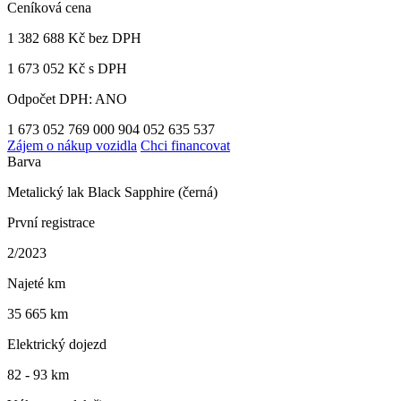
Ceníková cena
1 382 688 Kč
bez DPH
1 673 052 Kč s DPH
Odpočet DPH: ANO
1 673 052
769 000
904 052
635 537
Zájem o nákup vozidla
Chci financovat
Barva
Metalický lak Black Sapphire (černá)
První registrace
2/2023
Najeté km
35 665 km
Elektrický dojezd
82 - 93 km