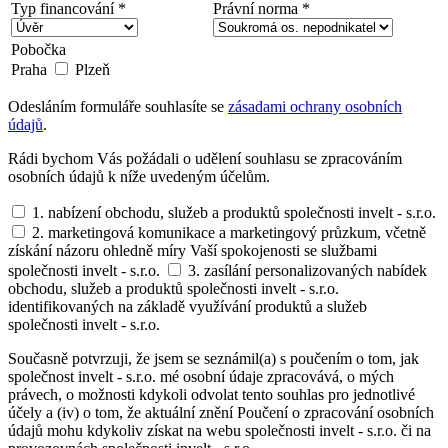
Typ financování *
Právní norma *
Pobočka
Praha
Plzeň
Odesláním formuláře souhlasíte se
zásadami ochrany osobních
údajů
.
Rádi bychom Vás požádali o udělení souhlasu se zpracováním
osobních údajů k níže uvedeným účelům.
1. nabízení obchodu, služeb a produktů společnosti invelt - s.r.o.
2. marketingová komunikace a marketingový průzkum, včetně
získání názoru ohledně míry Vaší spokojenosti se službami
společnosti invelt - s.r.o.
3. zasílání personalizovaných nabídek
obchodu, služeb a produktů společnosti invelt - s.r.o.
identifikovaných na základě využívání produktů a služeb
společnosti invelt - s.r.o.
Současně potvrzuji, že jsem se seznámil(a) s poučením o tom, jak
společnost invelt - s.r.o. mé osobní údaje zpracovává, o mých
právech, o možnosti kdykoli odvolat tento souhlas pro jednotlivé
účely a (iv) o tom, že aktuální znění Poučení o zpracování osobních
údajů mohu kdykoliv získat na webu společnosti invelt - s.r.o. či na