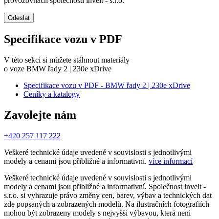
provozovnách společnosti invelt - s.r.o.
Odeslat
Specifikace vozu v PDF
V této sekci si můžete stáhnout materiály
o voze BMW řady 2 | 230e xDrive
Specifikace vozu v PDF - BMW řady 2 | 230e xDrive
Ceníky a katalogy
Zavolejte nám
+420 257 117 222
Veškeré technické údaje uvedené v souvislosti s jednotlivými
modely a cenami jsou přibližné a informativní.
více informací
Veškeré technické údaje uvedené v souvislosti s jednotlivými
modely a cenami jsou přibližné a informativní. Společnost invelt -
s.r.o. si vyhrazuje právo změny cen, barev, výbav a technických dat
zde popsaných a zobrazených modelů. Na ilustračních fotografiích
mohou být zobrazeny modely s nejvyšší výbavou, která není