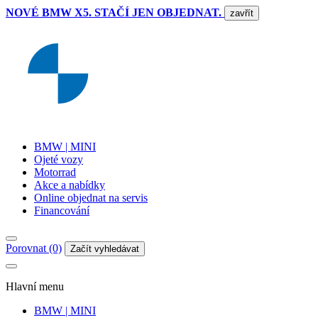
NOVÉ BMW X5. STAČÍ JEN OBJEDNAT.
zavřít
BMW | MINI
Ojeté vozy
Motorrad
Akce a nabídky
Online objednat na servis
Financování
Porovnat (0)
Začít vyhledávat
Hlavní menu
BMW | MINI