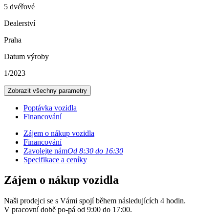
5 dvéřové
Dealerství
Praha
Datum výroby
1/2023
Zobrazit všechny parametry
Poptávka vozidla
Financování
Zájem o nákup vozidla
Financování
Zavolejte nám
Od 8:30 do 16:30
Specifikace a ceníky
Zájem o nákup vozidla
Naši prodejci se s Vámi spojí během následujících 4 hodin.
V pracovní době po-pá od 9:00 do 17:00.