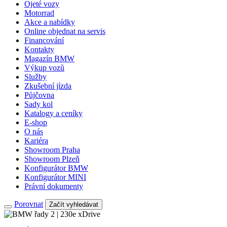
Ojeté vozy
Motorrad
Akce a nabídky
Online objednat na servis
Financování
Kontakty
Magazín BMW
Výkup vozů
Služby
Zkušební jízda
Půjčovna
Sady kol
Katalogy a ceníky
E-shop
O nás
Kariéra
Showroom Praha
Showroom Plzeň
Konfigurátor BMW
Konfigurátor MINI
Právní dokumenty
Porovnat
Začít vyhledávat