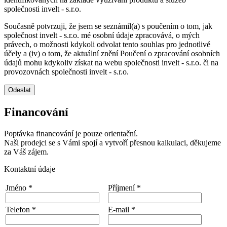
společnosti invelt - s.r.o.
Současně potvrzuji, že jsem se seznámil(a) s poučením o tom, jak
společnost invelt - s.r.o. mé osobní údaje zpracovává, o mých
právech, o možnosti kdykoli odvolat tento souhlas pro jednotlivé
účely a (iv) o tom, že aktuální znění Poučení o zpracování osobních
údajů mohu kdykoliv získat na webu společnosti invelt - s.r.o. či na
provozovnách společnosti invelt - s.r.o.
Odeslat
Financování
Poptávka financování je pouze orientační.
Naši prodejci se s Vámi spojí a vytvoří přesnou kalkulaci, děkujeme
za Váš zájem.
Kontaktní údaje
Jméno *
Příjmení *
Telefon *
E-mail *