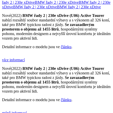
řady 2 | 230e xDrive
BMW řady 2 | 230e xDrive
BMW řady 2 | 230e
xDrive
BMW řady 2 | 230e xDrive
BMW řady 2 | 230e xDrive
Nové(2022)
BMW řady 2 | 230e xDrive (U06)
Active Tourer
nabízí rozsáhlý soubor standardní výbavy a s výkonem až 326 koní,
také pro BMW typickou radost z jízdy.
Se zavazadlovým
prostorem o objemu až 1455 litrů
, hospodárnými systémy
pohonu, moderním designem a nejvyšší úrovní komfortu je ideálním
vozem pro aktivní lidi.
Detailní informace o modelu jsou ve
článku
.
více informací
Nové(2022)
BMW řady 2 | 230e xDrive (U06)
Active Tourer
nabízí rozsáhlý soubor standardní výbavy a s výkonem až 326 koní,
také pro BMW typickou radost z jízdy.
Se zavazadlovým
prostorem o objemu až 1455 litrů
, hospodárnými systémy
pohonu, moderním designem a nejvyšší úrovní komfortu je ideálním
vozem pro aktivní lidi.
Detailní informace o modelu jsou ve
článku
.
méně informací