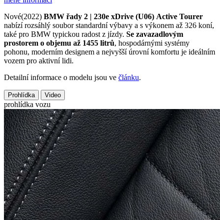
Nové(2022)
BMW řady 2 | 230e xDrive (U06)
Active Tourer
nabízí rozsáhlý soubor standardní výbavy a s výkonem až 326 koní,
také pro BMW typickou radost z jízdy.
Se zavazadlovým
prostorem o objemu až 1455 litrů
, hospodárnými systémy
pohonu, moderním designem a nejvyšší úrovní komfortu je ideálním
vozem pro aktivní lidi.
Detailní informace o modelu jsou ve
článku
.
Prohlídka
Video
prohlídka vozu