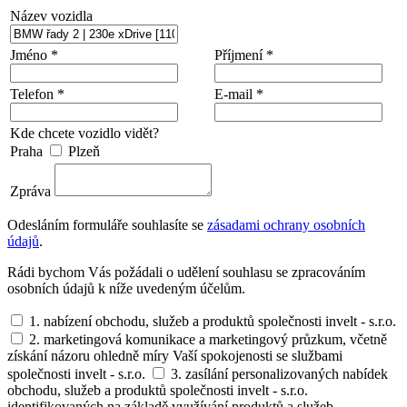
Název vozidla
Jméno *
Příjmení *
Telefon *
E-mail *
Kde chcete vozidlo vidět?
Praha
Plzeň
Zpráva
Odesláním formuláře souhlasíte se
zásadami ochrany osobních
údajů
.
Rádi bychom Vás požádali o udělení souhlasu se zpracováním
osobních údajů k níže uvedeným účelům.
1. nabízení obchodu, služeb a produktů společnosti invelt - s.r.o.
2. marketingová komunikace a marketingový průzkum, včetně
získání názoru ohledně míry Vaší spokojenosti se službami
společnosti invelt - s.r.o.
3. zasílání personalizovaných nabídek
obchodu, služeb a produktů společnosti invelt - s.r.o.
identifikovaných na základě využívání produktů a služeb