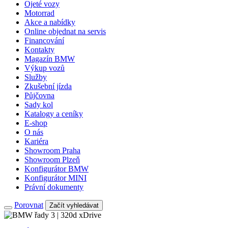
Ojeté vozy
Motorrad
Akce a nabídky
Online objednat na servis
Financování
Kontakty
Magazín BMW
Výkup vozů
Služby
Zkušební jízda
Půjčovna
Sady kol
Katalogy a ceníky
E-shop
O nás
Kariéra
Showroom Praha
Showroom Plzeň
Konfigurátor BMW
Konfigurátor MINI
Právní dokumenty
Porovnat
Začít vyhledávat