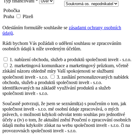
Typ financování *
Pobočka
Praha
Plzeň
Odesláním formuláře souhlasíte se
zásadami ochrany osobních
údajů
.
Rádi bychom Vás požádali o udělení souhlasu se zpracováním
osobních údajů k níže uvedeným účelům.
1. nabízení obchodu, služeb a produktů společnosti invelt - s.r.o.
2. marketingová komunikace a marketingový průzkum, včetně
získání názoru ohledně míry Vaší spokojenosti se službami
společnosti invelt - s.r.o.
3. zasílání personalizovaných nabídek
obchodu, služeb a produktů společnosti invelt - s.r.o.
identifikovaných na základě využívání produktů a služeb
společnosti invelt - s.r.o.
Současně potvrzuji, že jsem se seznámil(a) s poučením o tom, jak
společnost invelt - s.r.o. mé osobní údaje zpracovává, o mých
právech, o možnosti kdykoli odvolat tento souhlas pro jednotlivé
účely a (iv) o tom, že aktuální znění Poučení o zpracování osobních
údajů mohu kdykoliv získat na webu společnosti invelt - s.r.o. či na
provozovnách společnosti invelt - s.r.o.