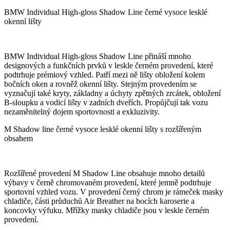
BMW Individual High-gloss Shadow Line černé vysoce lesklé
okenní lišty
BMW Individual High-gloss Shadow Line přináší mnoho
designových a funkčních prvků v leskle černém provedení, které
podtrhuje prémiový vzhled. Patří mezi ně lišty obložení kolem
bočních oken a rovněž okenní lišty. Stejným provedením se
vyznačují také kryty, základny a úchyty zpětných zrcátek, obložení
B-sloupku a vodicí lišty v zadních dveřích. Propůjčují tak vozu
nezaměnitelný dojem sportovnosti a exkluzivity.
M Shadow line černé vysoce lesklé okenní lišty s rozšířeným
obsahem
Rozšířené provedení M Shadow Line obsahuje mnoho detailů
výbavy v černě chromovaném provedení, které jemně podtrhuje
sportovní vzhled vozu. V provedení černý chrom je rámeček masky
chladiče, části průduchů Air Breather na bocích karoserie a
koncovky výfuku. Mřížky masky chladiče jsou v leskle černém
provedení.