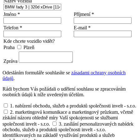
Název vozidla
Jméno *
Příjmení *
Telefon *
E-mail *
Kde chcete vozidlo vidět?
Praha
Plzeň
Zpráva
Odesláním formuláře souhlasíte se
zásadami ochrany osobních
údajů
.
Rádi bychom Vás požádali o udělení souhlasu se zpracováním
osobních údajů k níže uvedeným účelům.
1. nabízení obchodu, služeb a produktů společnosti invelt - s.r.o.
2. marketingová komunikace a marketingový průzkum, včetně
získání názoru ohledně míry Vaší spokojenosti se službami
společnosti invelt - s.r.o.
3. zasílání personalizovaných nabídek
obchodu, služeb a produktů společnosti invelt - s.r.o.
identifikovaných na základě využívání produktů a služeb