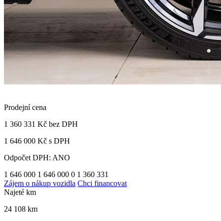
Prodejní cena
1 360 331 Kč
bez DPH
1 646 000 Kč s DPH
Odpočet DPH: ANO
1 646 000
1 646 000
0
1 360 331
Zájem o nákup vozidla
Chci financovat
Najeté km
24 108 km