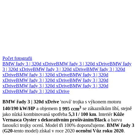
Počet fotografii
BMW řady 3 | 320d xDrive
BMW řady 3 | 320d xDrive
BMW řady
3 | 320d xDrive
BMW řady 3 | 320d xDrive
BMW řady 3 | 320d
xDrive
BMW řady 3 | 320d xDrive
BMW řady 3 | 320d
xDrive
BMW řady 3 | 320d xDrive
BMW řady 3 | 320d
xDrive
BMW řady 3 | 320d xDrive
BMW řady 3 | 320d
xDrive
BMW řady 3 | 320d xDrive
BMW řady 3 | 320d xDrive
'nová' trojka s výkonem motoru
3
140/190 kW/HP
a objemem
1 995 ccm
se zákazníkům líbí, stejně
jako nízká kombinovaná spotřeba
5,3 l / 100 km
. Interiér
Kůže
Vernasca Oyster s dekorativním prošíváním/Black
a barvu
fanoušci trojky ocení. Model tři 100% doporučujeme.
BMW řady 3
(
G20
-tento model) získal v roce 2020
ocenění
Vůz roku 2020
.