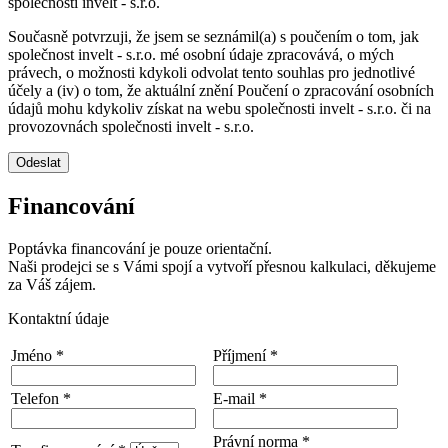
společnosti invelt - s.r.o.
Současně potvrzuji, že jsem se seznámil(a) s poučením o tom, jak
společnost invelt - s.r.o. mé osobní údaje zpracovává, o mých
právech, o možnosti kdykoli odvolat tento souhlas pro jednotlivé
účely a (iv) o tom, že aktuální znění Poučení o zpracování osobních
údajů mohu kdykoliv získat na webu společnosti invelt - s.r.o. či na
provozovnách společnosti invelt - s.r.o.
Odeslat
Financování
Poptávka financování je pouze orientační.
Naši prodejci se s Vámi spojí a vytvoří přesnou kalkulaci, děkujeme
za Váš zájem.
Kontaktní údaje
Jméno *
Příjmení *
Telefon *
E-mail *
Právní norma *