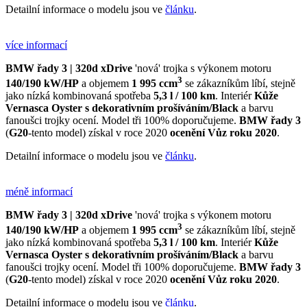
Detailní informace o modelu jsou ve
článku
.
více informací
BMW řady 3 | 320d xDrive
'nová' trojka s výkonem motoru
3
140/190 kW/HP
a objemem
1 995 ccm
se zákazníkům líbí, stejně
jako nízká kombinovaná spotřeba
5,3 l / 100 km
. Interiér
Kůže
Vernasca Oyster s dekorativním prošíváním/Black
a barvu
fanoušci trojky ocení. Model tři 100% doporučujeme.
BMW řady 3
(
G20
-tento model) získal v roce 2020
ocenění
Vůz roku 2020
.
Detailní informace o modelu jsou ve
článku
.
méně informací
BMW řady 3 | 320d xDrive
'nová' trojka s výkonem motoru
3
140/190 kW/HP
a objemem
1 995 ccm
se zákazníkům líbí, stejně
jako nízká kombinovaná spotřeba
5,3 l / 100 km
. Interiér
Kůže
Vernasca Oyster s dekorativním prošíváním/Black
a barvu
fanoušci trojky ocení. Model tři 100% doporučujeme.
BMW řady 3
(
G20
-tento model) získal v roce 2020
ocenění
Vůz roku 2020
.
Detailní informace o modelu jsou ve
článku
.