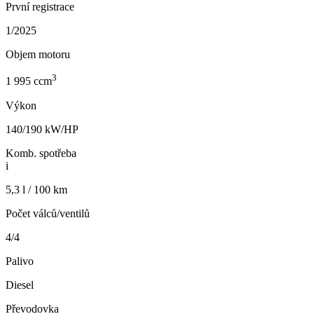
První registrace
1/2025
Objem motoru
3
1 995 ccm
Výkon
140/190 kW/HP
Komb. spotřeba
i
5,3 l / 100 km
Počet válců/ventilů
4/4
Palivo
Diesel
Převodovka