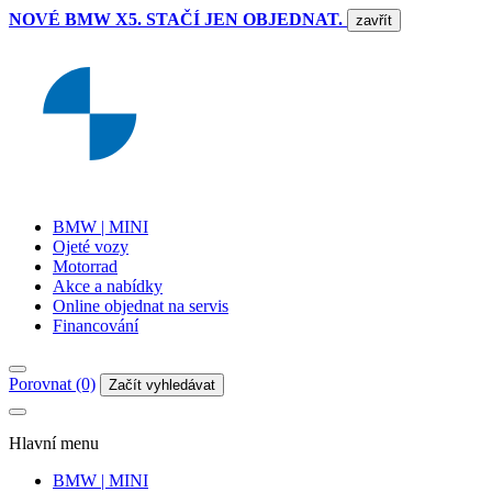
NOVÉ BMW X5. STAČÍ JEN OBJEDNAT.
zavřít
BMW | MINI
Ojeté vozy
Motorrad
Akce a nabídky
Online objednat na servis
Financování
Porovnat (0)
Začít vyhledávat
Hlavní menu
BMW | MINI