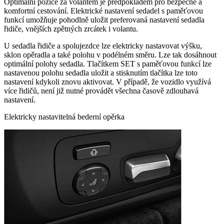
Optimální pozice za volantem je předpokladem pro bezpečné a
komfortní cestování. Elektrické nastavení sedadel s paměťovou
funkcí umožňuje pohodlně uložit preferovaná nastavení sedadla
řidiče, vnějších zpětných zrcátek i volantu.
U sedadla řidiče a spolujezdce lze elektricky nastavovat výšku,
sklon opěradla a také polohu v podélném směru. Lze tak dosáhnout
optimální polohy sedadla. Tlačítkem SET s paměťovou funkcí lze
nastavenou polohu sedadla uložit a stisknutím tlačítka lze toto
nastavení kdykoli znovu aktivovat. V případě, že vozidlo využívá
více řidičů, není již nutné provádět všechna časově zdlouhavá
nastavení.
Elektricky nastavitelná bederní opěrka