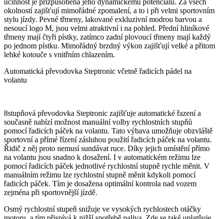
účinnost je přizpůsobena jeho dynamickému potenciálu. Za všech
okolností zajišťují mimořádné zpomalení, a to i při velmi sportovním
stylu jízdy. Pevné třmeny, lakované exkluzivní modrou barvou a
nesoucí logo M, jsou velmi atraktivní i na pohled. Přední hliníkové
třmeny mají čtyři pístky, zatímco zadní plovoucí třmeny mají každý
po jednom pístku. Mimořádný brzdný výkon zajišťují velké a přitom
lehké kotouče s vnitřním chlazením.
Automatická převodovka Steptronic včetně řadicích pádel na
volantu
8stupňová převodovka Steptronic zajišťuje automatické řazení a
současně nabízí možnost manuální volby rychlostních stupňů
pomocí řadicích páček na volantu. Tato výbava umožňuje obzvláště
sportovní a přímé řízení zásluhou použití řadicích páček na volantu.
Řidič z něj proto nemusí sundávat ruce. Díky jejich umístění přímo
na volantu jsou snadno k dosažení. I v automatickém režimu lze
pomocí řadicích páček jednotlivé rychlostní stupně rychle měnit. V
manuálním režimu lze rychlostní stupně měnit kdykoli pomocí
řadicích páček. Tím je dosažena optimální kontrola nad vozem
zejména při sportovnější jízdě.
Osmý rychlostní stupeň snižuje ve vysokých rychlostech otáčky
motoru, a tím přispívá k nižší spotřebě paliva. Zde se také uplatňuje