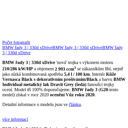
Počet fotografii
BMW řady 3 | 330d xDrive
BMW řady 3 | 330d xDrive
BMW řady
3 | 330d xDrive
BMW řady 3 | 330d xDrive
'nová' trojka s výkonem motoru
3
210/286 kW/HP
a objemem
2 993 ccm
se zákazníkům líbí, stejně
jako nízká kombinovaná spotřeba
5,4 l / 100 km
. Interiér
Kůže
Vernasca Black s dekorativním prošíváním/Black
a barvu
BMW
Individual metalický lak Dravit Grey (šedá)
fanoušci trojky
ocení. Model tři 100% doporučujeme.
BMW řady 3
(
G20
-tento
model) získal v roce 2020
ocenění
Vůz roku 2020
.
Detailní informace o modelu jsou ve
článku
.
více informací