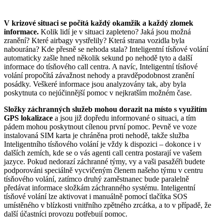
V krizové situaci se počítá každý okamžik a každý zlomek
informace.
Kolik lidí je v situaci zapleteno? Jaká jsou možná
zranění? Které airbagy vystřelily? Která strana vozidla byla
nabourána? Kde přesně se nehoda stala? Inteligentní tísňové volání
automaticky zašle hned několik sekund po nehodě tyto a další
informace do tísňového call centra. A navíc, Inteligentní tísňové
volání propočítá závažnost nehody a pravděpodobnost zranění
posádky. Veškeré informace jsou analyzovány tak, aby byla
poskytnuta co nejúčinnější pomoc v nejkratším možném čase.
Složky záchranných služeb mohou dorazit na místo s využitím
GPS lokalizace
a jsou již dopředu informované o situaci, a tím
pádem mohou poskytnout cílenou první pomoc. Pevně ve voze
instalovaná SIM karta je chráněna proti nehodě, takže služba
Inteligentního tísňového volání je vždy k dispozici – dokonce i v
dalších zemích, kde se o vás agenti call centra postarají ve vašem
jazyce. Pokud nedorazí záchranné týmy, vy a vaši pasažéři budete
podporováni speciálně vycvičeným členem našeho týmu v centru
tísňového volání, zatímco druhý zaměstnanec bude paralelně
předávat informace složkám záchranného systému. Inteligentní
tísňové volání lze aktivovat i manuálně pomocí tlačítka SOS
umístěného v blízkosti vnitřního zpětného zrcátka, a to v případě, že
další účastníci provozu potřebují pomoc.