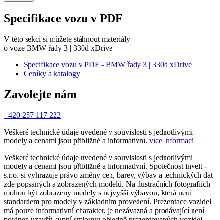
Specifikace vozu v PDF
V této sekci si můžete stáhnout materiály
o voze BMW řady 3 | 330d xDrive
Specifikace vozu v PDF - BMW řady 3 | 330d xDrive
Ceníky a katalogy
Zavolejte nám
+420 257 117 222
Veškeré technické údaje uvedené v souvislosti s jednotlivými
modely a cenami jsou přibližné a informativní.
více informací
Veškeré technické údaje uvedené v souvislosti s jednotlivými
modely a cenami jsou přibližné a informativní. Společnost invelt -
s.r.o. si vyhrazuje právo změny cen, barev, výbav a technických dat
zde popsaných a zobrazených modelů. Na ilustračních fotografiích
mohou být zobrazeny modely s nejvyšší výbavou, která není
standardem pro modely v základním provedení. Prezentace vozidel
má pouze informativní charakter, je nezávazná a prodávající není
povinen uzavřít kupní smlouvu ohledně prezentovaných vozidel.