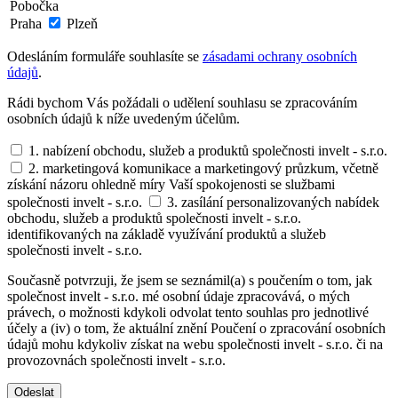
Pobočka
Praha
Plzeň
Odesláním formuláře souhlasíte se
zásadami ochrany osobních
údajů
.
Rádi bychom Vás požádali o udělení souhlasu se zpracováním
osobních údajů k níže uvedeným účelům.
1. nabízení obchodu, služeb a produktů společnosti invelt - s.r.o.
2. marketingová komunikace a marketingový průzkum, včetně
získání názoru ohledně míry Vaší spokojenosti se službami
společnosti invelt - s.r.o.
3. zasílání personalizovaných nabídek
obchodu, služeb a produktů společnosti invelt - s.r.o.
identifikovaných na základě využívání produktů a služeb
společnosti invelt - s.r.o.
Současně potvrzuji, že jsem se seznámil(a) s poučením o tom, jak
společnost invelt - s.r.o. mé osobní údaje zpracovává, o mých
právech, o možnosti kdykoli odvolat tento souhlas pro jednotlivé
účely a (iv) o tom, že aktuální znění Poučení o zpracování osobních
údajů mohu kdykoliv získat na webu společnosti invelt - s.r.o. či na
provozovnách společnosti invelt - s.r.o.
Odeslat