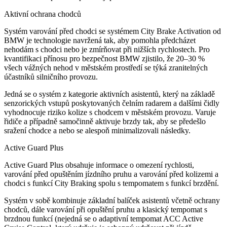
Aktivní ochrana chodců
Systém varování před chodci se systémem City Brake Activation od
BMW je technologie navržená tak, aby pomohla předcházet
nehodám s chodci nebo je zmírňovat při nižších rychlostech. Pro
kvantifikaci přínosu pro bezpečnost BMW zjistilo, že 20–30 %
všech vážných nehod v městském prostředí se týká zranitelných
účastníků silničního provozu.
Jedná se o systém z kategorie aktivních asistentů, který na základě
senzorických vstupů poskytovaných čelním radarem a dalšími čidly
vyhodnocuje riziko kolize s chodcem v městském provozu. Varuje
řidiče a případně samočinně aktivuje brzdy tak, aby se předešlo
sražení chodce a nebo se alespoň minimalizovali následky.
Active Guard Plus
Active Guard Plus obsahuje informace o omezení rychlosti,
varování před opuštěním jízdního pruhu a varování před kolizemi a
chodci s funkcí City Braking spolu s tempomatem s funkcí brzdění.
Systém v sobě kombinuje základní balíček asistentů včetně ochrany
chodců, dále varování při opuštění pruhu a klasický tempomat s
brzdnou funkcí (nejedná se o adaptivní tempomat ACC Active