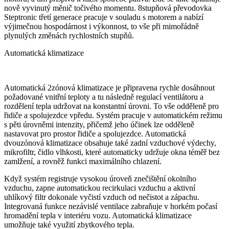
nově vyvinutý měnič točivého momentu. 8stupňová převodovka
Steptronic třetí generace pracuje v souladu s motorem a nabízí
výjimečnou hospodárnost i výkonnost, to vše při mimořádně
plynulých změnách rychlostních stupňů.
Automatická klimatizace
Automatická 2zónová klimatizace je připravena rychle dosáhnout
požadované vnitřní teploty a tu následně regulací ventilátoru a
rozdělení tepla udržovat na konstantní úrovni. To vše odděleně pro
řidiče a spolujezdce vpředu. Systém pracuje v automatickém režimu
s pěti úrovněmi intenzity, přičemž jeho účinek lze odděleně
nastavovat pro prostor řidiče a spolujezdce. Automatická
dvouzónová klimatizace obsahuje také zadní vzduchové výdechy,
mikrofiltr, čidlo vlhkosti, které automaticky udržuje okna téměř bez
zamlžení, a rovněž funkci maximálního chlazení.
Když systém registruje vysokou úroveň znečištění okolního
vzduchu, zapne automatickou recirkulaci vzduchu a aktivní
uhlíkový filtr dokonale vyčistí vzduch od nečistot a zápachu.
Integrovaná funkce nezávislé ventilace zabraňuje v horkém počasí
hromadění tepla v interiéru vozu. Automatická klimatizace
umožňuje také využití zbytkového tepla.