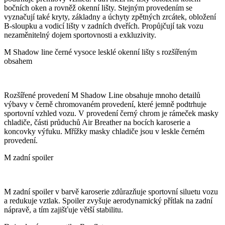
bočních oken a rovněž okenní lišty. Stejným provedením se
vyznačují také kryty, základny a úchyty zpětných zrcátek, obložení
B-sloupku a vodicí lišty v zadních dveřích. Propůjčují tak vozu
nezaměnitelný dojem sportovnosti a exkluzivity.
M Shadow line černé vysoce lesklé okenní lišty s rozšířeným
obsahem
Rozšířené provedení M Shadow Line obsahuje mnoho detailů
výbavy v černě chromovaném provedení, které jemně podtrhuje
sportovní vzhled vozu. V provedení černý chrom je rámeček masky
chladiče, části průduchů Air Breather na bocích karoserie a
koncovky výfuku. Mřížky masky chladiče jsou v leskle černém
provedení.
M zadní spoiler
M zadní spoiler v barvě karoserie zdůrazňuje sportovní siluetu vozu
a redukuje vztlak. Spoiler zvyšuje aerodynamický přítlak na zadní
nápravě, a tím zajišťuje větší stabilitu.