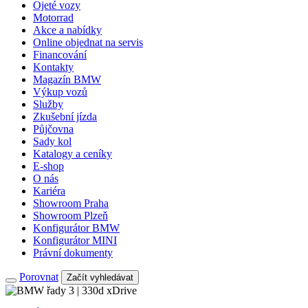
Ojeté vozy
Motorrad
Akce a nabídky
Online objednat na servis
Financování
Kontakty
Magazín BMW
Výkup vozů
Služby
Zkušební jízda
Půjčovna
Sady kol
Katalogy a ceníky
E-shop
O nás
Kariéra
Showroom Praha
Showroom Plzeň
Konfigurátor BMW
Konfigurátor MINI
Právní dokumenty
Porovnat
Začít vyhledávat