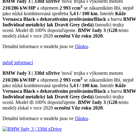
BMW řady 3 | 330d xDrive
'nová' trojka s výkonem motoru
3
210/286 kW/HP
a objemem
2 993 ccm
se zákazníkům líbí, stejně
jako nízká kombinovaná spotřeba
5,4 l / 100 km
. Interiér
Kůže
Vernasca Black s dekorativním prošíváním/Black
a barvu
BMW
Individual metalický lak Dravit Grey (šedá)
fanoušci trojky
ocení. Model tři 100% doporučujeme.
BMW řady 3
(
G20
-tento
model) získal v roce 2020
ocenění
Vůz roku 2020
.
Detailní informace o modelu jsou ve
článku
.
méně informací
BMW řady 3 | 330d xDrive
'nová' trojka s výkonem motoru
3
210/286 kW/HP
a objemem
2 993 ccm
se zákazníkům líbí, stejně
jako nízká kombinovaná spotřeba
5,4 l / 100 km
. Interiér
Kůže
Vernasca Black s dekorativním prošíváním/Black
a barvu
BMW
Individual metalický lak Dravit Grey (šedá)
fanoušci trojky
ocení. Model tři 100% doporučujeme.
BMW řady 3
(
G20
-tento
model) získal v roce 2020
ocenění
Vůz roku 2020
.
Detailní informace o modelu jsou ve
článku
.