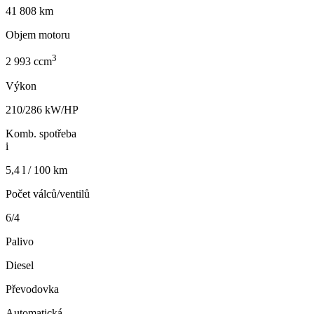
41 808 km
Objem motoru
3
2 993 ccm
Výkon
210/286 kW/HP
Komb. spotřeba
i
5,4 l / 100 km
Počet válců/ventilů
6/4
Palivo
Diesel
Převodovka
Automatická