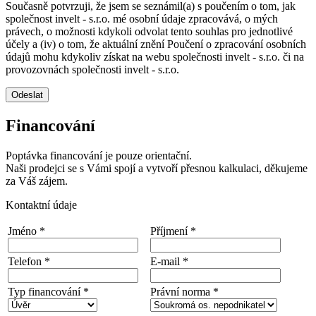
Současně potvrzuji, že jsem se seznámil(a) s poučením o tom, jak
společnost invelt - s.r.o. mé osobní údaje zpracovává, o mých
právech, o možnosti kdykoli odvolat tento souhlas pro jednotlivé
účely a (iv) o tom, že aktuální znění Poučení o zpracování osobních
údajů mohu kdykoliv získat na webu společnosti invelt - s.r.o. či na
provozovnách společnosti invelt - s.r.o.
Odeslat
Financování
Poptávka financování je pouze orientační.
Naši prodejci se s Vámi spojí a vytvoří přesnou kalkulaci, děkujeme
za Váš zájem.
Kontaktní údaje
Jméno *
Příjmení *
Telefon *
E-mail *
Typ financování *
Právní norma *