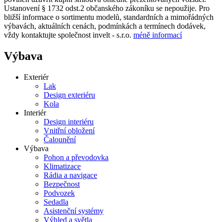
Ustanovení § 1732 odst.2 občanského zákoníku se nepoužije. Pro
bližší informace o sortimentu modelů, standardních a mimořádných
výbavách, aktuálních cenách, podmínkách a termínech dodávek,
vždy kontaktujte společnost invelt - s.r.o.
méně informací
Výbava
Exteriér
Lak
Design exteriéru
Kola
Interiér
Design interiéru
Vnitřní obložení
Čalounění
Výbava
Pohon a převodovka
Klimatizace
Rádia a navigace
Bezpečnost
Podvozek
Sedadla
Asistenční systémy
Výhled a světla