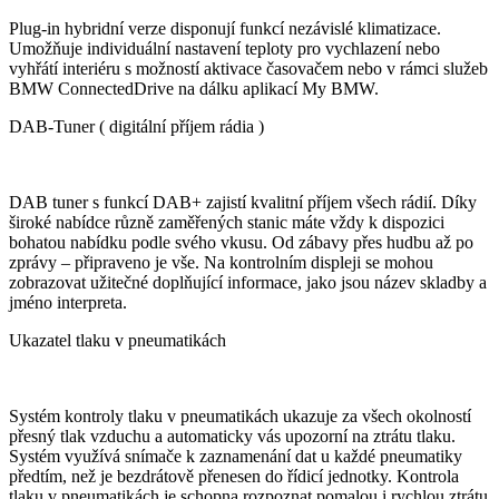
Plug-in hybridní verze disponují funkcí nezávislé klimatizace.
Umožňuje individuální nastavení teploty pro vychlazení nebo
vyhřátí interiéru s možností aktivace časovačem nebo v rámci služeb
BMW ConnectedDrive na dálku aplikací My BMW.
DAB-Tuner ( digitální příjem rádia )
DAB tuner s funkcí DAB+ zajistí kvalitní příjem všech rádií. Díky
široké nabídce různě zaměřených stanic máte vždy k dispozici
bohatou nabídku podle svého vkusu. Od zábavy přes hudbu až po
zprávy – připraveno je vše. Na kontrolním displeji se mohou
zobrazovat užitečné doplňující informace, jako jsou název skladby a
jméno interpreta.
Ukazatel tlaku v pneumatikách
Systém kontroly tlaku v pneumatikách ukazuje za všech okolností
přesný tlak vzduchu a automaticky vás upozorní na ztrátu tlaku.
Systém využívá snímače k zaznamenání dat u každé pneumatiky
předtím, než je bezdrátově přenesen do řídicí jednotky. Kontrola
tlaku v pneumatikách je schopna rozpoznat pomalou i rychlou ztrátu