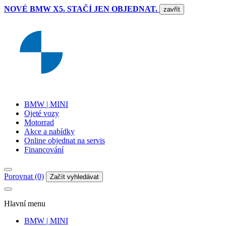
NOVÉ BMW X5. STAČÍ JEN OBJEDNAT.
zavřít
BMW | MINI
Ojeté vozy
Motorrad
Akce a nabídky
Online objednat na servis
Financování
Porovnat (0)
Začít vyhledávat
Hlavní menu
BMW | MINI