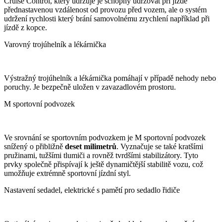
Cruise Control, který udržuje je schopný udržovat při jízdě
přednastavenou vzdálenost od provozu před vozem, ale o systém
udržení rychlosti který brání samovolnému zrychlení například při
jízdě z kopce.
Varovný trojúhelník a lékárnička
Výstražný trojúhelník a lékárnička pomáhají v případě nehody nebo
poruchy. Je bezpečně uložen v zavazadlovém prostoru.
M sportovní podvozek
Ve srovnání se sportovním podvozkem je M sportovní podvozek
snížený o přibližně
deset milimetrů
. Vyznačuje se také kratšími
pružinami, tužšími tlumiči a rovněž tvrdšími stabilizátory. Tyto
prvky společně přispívají k ještě dynamičtější stabilitě vozu, což
umožňuje extrémně sportovní jízdní styl.
Nastavení sedadel, elektrické s pamětí pro sedadlo řidiče