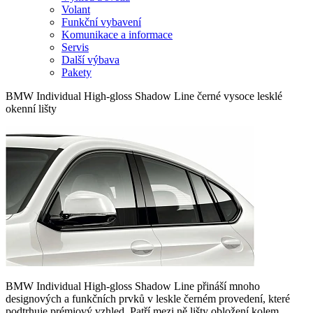
Volant
Funkční vybavení
Komunikace a informace
Servis
Další výbava
Pakety
BMW Individual High-gloss Shadow Line černé vysoce lesklé
okenní lišty
BMW Individual High-gloss Shadow Line přináší mnoho
designových a funkčních prvků v leskle černém provedení, které
podtrhuje prémiový vzhled. Patří mezi ně lišty obložení kolem