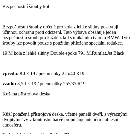
Bezpečnostní šrouby kol
Bezpečnostní šrouby určené pro kola z lehké slitiny poskytují
účinnou ochranu proti odcizení. Tato výbava obsahuje jeden
bezpečnostní šroub pro každé z kol s unikátním tvarem BMW. Tyto
šrouby lze povolit pouze s použitím přiložené speciální redukce.
19 M kola z lehké slitiny Double-spoke 791 M,Runflat,Jet Black
vpředu:
8 J × 19 / pneumatiky 225/40 R19
vzadu:
8,5 J × 19 / pneumatiky 255/35 R19
Kožená přístrojová deska
Kůží potažená přístrojová deska, včetně panelů dveří, s výraznými
dvojitými švy v kontrastní barvě propůjčuje interiéru noblesní
atmosféru.