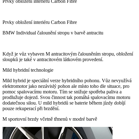
Prvky obložení interiéru Carbon Fibre
Prvky obložení interiéru Carbon Fibre
BMW Individual čalounění stropu v barvě antracitu
Když je vůz vybaven M antracitovým čalouněním stropu, obložení
sloupků je také v antracitovém látkovém provedení.
Mild hybridní technologie
Mild hybrid je speciální verze hybridního pohonu. Vůz nevyužívá
elektromotor jako nezávislý pohon ale místo toho dle situace, pro
pomoc spalovacímu motoru. Tím se snižuje spotřeba paliva a
prodlužuje dojezd. Svou činnost tak pomáhá spalovacímu motoru
dodatečnou silou. U mild hybridů se baterie během jízdy dobíjí
pouze rekuperací při brzdění.
M sportovní brzdy včetně třmenů v modré barvě