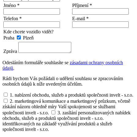
Jméno *
Příjmení *
Telefon *
E-mail *
Kde chcete vozidlo vidět?
Praha
Plzeň
Zpráva
Odesláním formuláře souhlasíte se
zásadami ochrany osobních
údajů
.
Rádi bychom Vás požádali o udělení souhlasu se zpracováním
osobních údajů k níže uvedeným účelům.
1. nabízení obchodu, služeb a produktů společnosti invelt - s.r.o.
2. marketingová komunikace a marketingový průzkum, včetně
získání názoru ohledně míry Vaší spokojenosti se službami
společnosti invelt - s.r.o.
3. zasílání personalizovaných nabídek
obchodu, služeb a produktů společnosti invelt - s.r.o.
identifikovaných na základě využívání produktů a služeb
společnosti invelt - s.r.o.