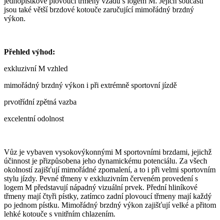
jednopístkové plovoucí třmeny vzadu s logem M. Jejich součástí
jsou také větší brzdové kotouče zaručující mimořádný brzdný
výkon.
Přehled výhod:
exkluzivní M vzhled
mimořádný brzdný výkon i při extrémně sportovní jízdě
prvotřídní zpětná vazba
excelentní odolnost
Vůz je vybaven vysokovýkonnými M sportovními brzdami, jejichž
účinnost je přizpůsobena jeho dynamickému potenciálu. Za všech
okolností zajišťují mimořádné zpomalení, a to i při velmi sportovním
stylu jízdy. Pevné třmeny v exkluzivním červeném provedení s
logem M představují nápadný vizuální prvek. Přední hliníkové
třmeny mají čtyři pístky, zatímco zadní plovoucí třmeny mají každý
po jednom pístku. Mimořádný brzdný výkon zajišťují velké a přitom
lehké kotouče s vnitřním chlazením.