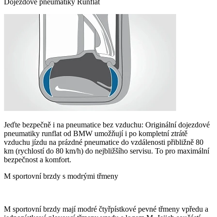
Dojezdové pneumatiky Runflat
Jeďte bezpečně i na pneumatice bez vzduchu: Originální dojezdové
pneumatiky runflat od BMW umožňují i po kompletní ztrátě
vzduchu jízdu na prázdné pneumatice do vzdálenosti přibližně 80
km (rychlostí do 80 km/h) do nejbližšího servisu. To pro maximální
bezpečnost a komfort.
M sportovní brzdy s modrými třmeny
M sportovní brzdy mají modré čtyřpístkové pevné třmeny vpředu a