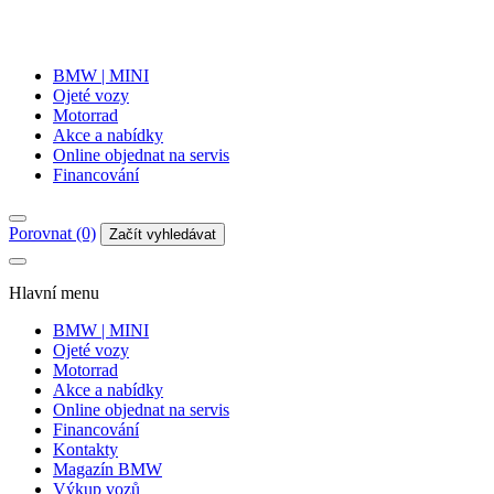
BMW | MINI
Ojeté vozy
Motorrad
Akce a nabídky
Online objednat na servis
Financování
Porovnat (0)
Začít vyhledávat
Hlavní menu
BMW | MINI
Ojeté vozy
Motorrad
Akce a nabídky
Online objednat na servis
Financování
Kontakty
Magazín BMW
Výkup vozů