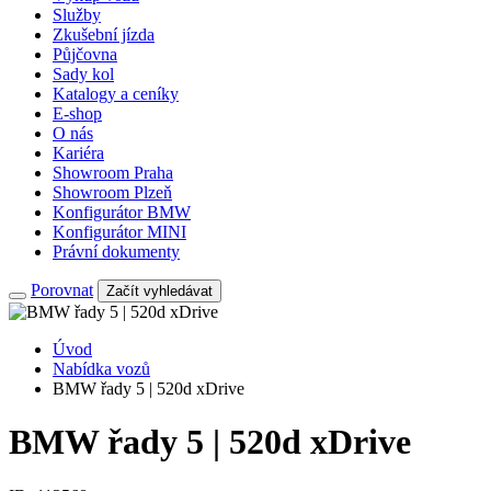
Služby
Zkušební jízda
Půjčovna
Sady kol
Katalogy a ceníky
E-shop
O nás
Kariéra
Showroom Praha
Showroom Plzeň
Konfigurátor BMW
Konfigurátor MINI
Právní dokumenty
Porovnat
Začít vyhledávat
Úvod
Nabídka vozů
BMW řady 5 | 520d xDrive
BMW řady 5 | 520d xDrive