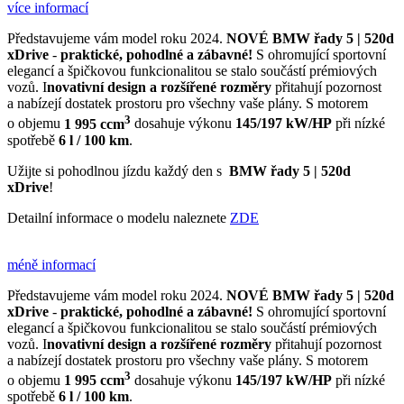
více informací
Představujeme vám model roku 2024.
NOVÉ
BMW řady 5 | 520d
xDrive
-
praktické, pohodlné a zábavné!
S ohromující sportovní
elegancí a špičkovou funkcionalitou se stalo součástí prémiových
vozů. I
novativní design a rozšířené rozměry
přitahují pozornost
a nabízejí dostatek prostoru pro všechny vaše plány. S motorem
3
o objemu
1 995 ccm
dosahuje výkonu
145/197 kW/HP
při nízké
spotřebě
6 l / 100 km
.
Užijte si pohodlnou jízdu každý den s
BMW řady 5 | 520d
xDrive
!
Detailní informace o modelu naleznete
ZDE
méně informací
Představujeme vám model roku 2024.
NOVÉ
BMW řady 5 | 520d
xDrive
-
praktické, pohodlné a zábavné!
S ohromující sportovní
elegancí a špičkovou funkcionalitou se stalo součástí prémiových
vozů. I
novativní design a rozšířené rozměry
přitahují pozornost
a nabízejí dostatek prostoru pro všechny vaše plány. S motorem
3
o objemu
1 995 ccm
dosahuje výkonu
145/197 kW/HP
při nízké
spotřebě
6 l / 100 km
.