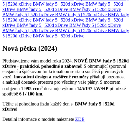
5 | 520d xDrive
BMW řady 5 | 520d xDrive
BMW řady 5 | 520d
xDrive
BMW řady 5 | 520d xDrive
BMW řady 5 | 520d xDrive
BMW řady 5 | 520d xDrive
BMW řady 5 | 520d xDrive
BMW řady
5 | 520d xDrive
BMW řady 5 | 520d xDrive
BMW řady 5 | 520d
xDrive
BMW řady 5 | 520d xDrive
BMW řady 5 | 520d xDrive
BMW řady 5 | 520d xDrive
BMW řady 5 | 520d xDrive
BMW řady
5 | 520d xDrive
BMW řady 5 | 520d xDrive
Nová pětka (2024)
Představujeme vám model roku 2024.
NOVÉ
BMW řady 5 | 520d
xDrive
-
praktické, pohodlné a zábavné!
S ohromující sportovní
elegancí a špičkovou funkcionalitou se stalo součástí prémiových
vozů. I
novativní design a rozšířené rozměry
přitahují pozornost
a nabízejí dostatek prostoru pro všechny vaše plány. S motorem
3
o objemu
1 995 ccm
dosahuje výkonu
145/197 kW/HP
při nízké
spotřebě
6 l / 100 km
.
Užijte si pohodlnou jízdu každý den s
BMW řady 5 | 520d
xDrive
!
Detailní informace o modelu naleznete
ZDE