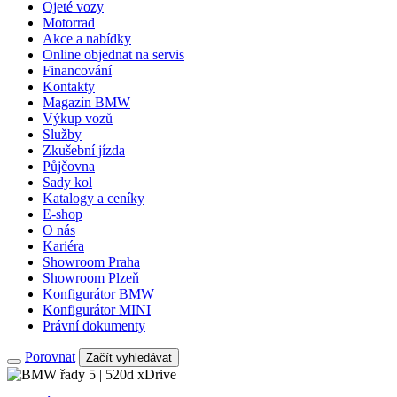
Ojeté vozy
Motorrad
Akce a nabídky
Online objednat na servis
Financování
Kontakty
Magazín BMW
Výkup vozů
Služby
Zkušební jízda
Půjčovna
Sady kol
Katalogy a ceníky
E-shop
O nás
Kariéra
Showroom Praha
Showroom Plzeň
Konfigurátor BMW
Konfigurátor MINI
Právní dokumenty
Porovnat
Začít vyhledávat