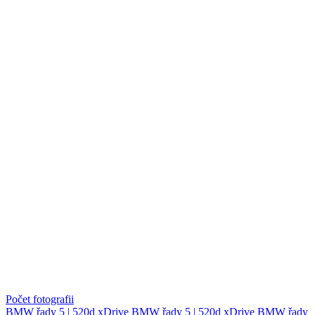
Počet fotografii
BMW řady 5 | 520d xDrive
BMW řady 5 | 520d xDrive
BMW řady