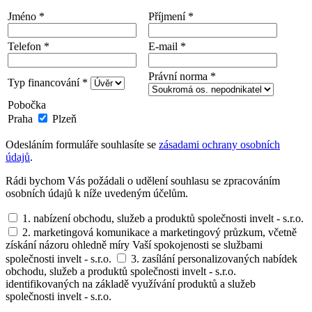
Jméno *
Příjmení *
Telefon *
E-mail *
Právní norma *
Typ financování *
Pobočka
Praha
Plzeň
Odesláním formuláře souhlasíte se
zásadami ochrany osobních
údajů
.
Rádi bychom Vás požádali o udělení souhlasu se zpracováním
osobních údajů k níže uvedeným účelům.
1. nabízení obchodu, služeb a produktů společnosti invelt - s.r.o.
2. marketingová komunikace a marketingový průzkum, včetně
získání názoru ohledně míry Vaší spokojenosti se službami
společnosti invelt - s.r.o.
3. zasílání personalizovaných nabídek
obchodu, služeb a produktů společnosti invelt - s.r.o.
identifikovaných na základě využívání produktů a služeb
společnosti invelt - s.r.o.