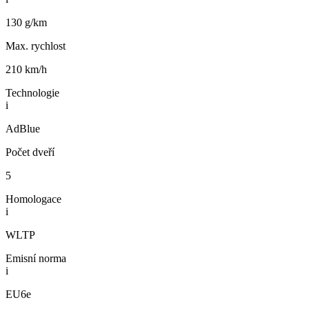
130 g/km
Max. rychlost
210 km/h
Technologie
i
AdBlue
Počet dveří
5
Homologace
i
WLTP
Emisní norma
i
EU6e