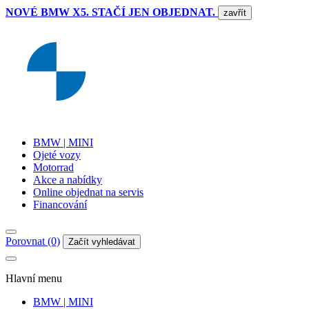
NOVÉ BMW X5. STAČÍ JEN OBJEDNAT.
zavřít
BMW | MINI
Ojeté vozy
Motorrad
Akce a nabídky
Online objednat na servis
Financování
Porovnat (0)
Začít vyhledávat
Hlavní menu
BMW | MINI