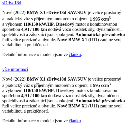
sDrive18d
Nové (2022)
BMW X1 sDrive18d
SAV/SUV
je velice prostorný
3
a praktický vůz s příjemným motorem o objemu
1 995 ccm
a výkonem
110/150 kW/HP
.
Dieselový
motor s kombinovanou
spotřebou
4,9 l / 100 km
dodává vozu dostatek síly, dynamičnosti,
spolehlivosti a zákazníci jsou spokojení.
Automatická převodovka
řadí velice precizně a plynule.
Nové BMW X1
(U11) zaujme svojí
variabilitou a praktičností.
Detailní informace o modelu jsou ve
článku
.
více informací
Nové (2022)
BMW X1 sDrive18d
SAV/SUV
je velice prostorný
3
a praktický vůz s příjemným motorem o objemu
1 995 ccm
a výkonem
110/150 kW/HP
.
Dieselový
motor s kombinovanou
spotřebou
4,9 l / 100 km
dodává vozu dostatek síly, dynamičnosti,
spolehlivosti a zákazníci jsou spokojení.
Automatická převodovka
řadí velice precizně a plynule.
Nové BMW X1
(U11) zaujme svojí
variabilitou a praktičností.
Detailní informace o modelu jsou ve
článku
.