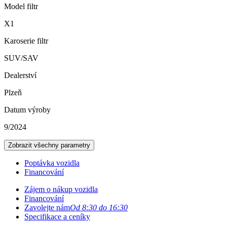
Model filtr
X1
Karoserie filtr
SUV/SAV
Dealerství
Plzeň
Datum výroby
9/2024
Zobrazit všechny parametry
Poptávka vozidla
Financování
Zájem o nákup vozidla
Financování
Zavolejte nám
Od 8:30 do 16:30
Specifikace a ceníky