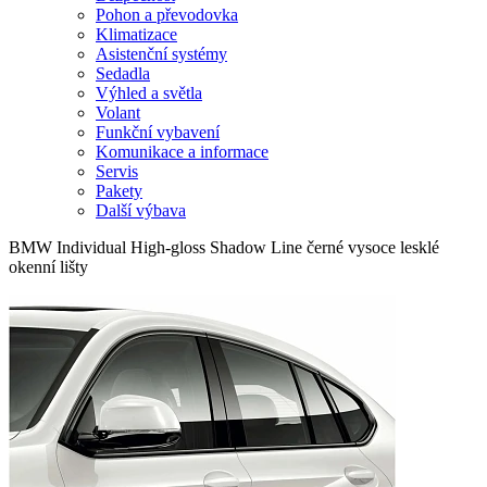
Pohon a převodovka
Klimatizace
Asistenční systémy
Sedadla
Výhled a světla
Volant
Funkční vybavení
Komunikace a informace
Servis
Pakety
Další výbava
BMW Individual High-gloss Shadow Line černé vysoce lesklé
okenní lišty