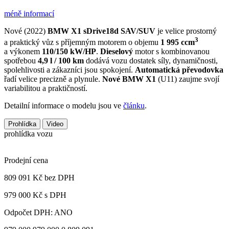
méně informací
Nové (2022)
BMW X1 sDrive18d
SAV/SUV
je velice prostorný
3
a praktický vůz s příjemným motorem o objemu
1 995 ccm
a výkonem
110/150 kW/HP
.
Dieselový
motor s kombinovanou
spotřebou
4,9 l / 100 km
dodává vozu dostatek síly, dynamičnosti,
spolehlivosti a zákazníci jsou spokojení.
Automatická převodovka
řadí velice precizně a plynule.
Nové BMW X1
(U11) zaujme svojí
variabilitou a praktičností.
Detailní informace o modelu jsou ve
článku
.
Prohlídka
Video
prohlídka vozu
Prodejní cena
809 091 Kč
bez DPH
979 000 Kč s DPH
Odpočet DPH: ANO