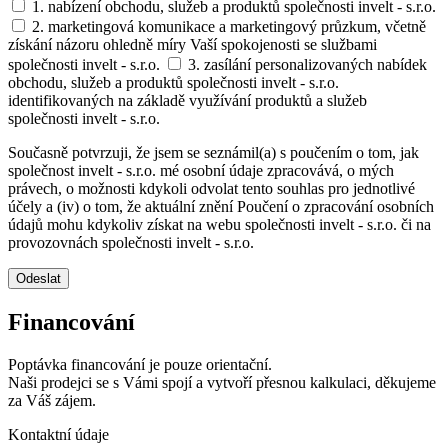
1. nabízení obchodu, služeb a produktů společnosti invelt - s.r.o.
2. marketingová komunikace a marketingový průzkum, včetně
získání názoru ohledně míry Vaší spokojenosti se službami
společnosti invelt - s.r.o.
3. zasílání personalizovaných nabídek
obchodu, služeb a produktů společnosti invelt - s.r.o.
identifikovaných na základě využívání produktů a služeb
společnosti invelt - s.r.o.
Současně potvrzuji, že jsem se seznámil(a) s poučením o tom, jak
společnost invelt - s.r.o. mé osobní údaje zpracovává, o mých
právech, o možnosti kdykoli odvolat tento souhlas pro jednotlivé
účely a (iv) o tom, že aktuální znění Poučení o zpracování osobních
údajů mohu kdykoliv získat na webu společnosti invelt - s.r.o. či na
provozovnách společnosti invelt - s.r.o.
Odeslat
Financování
Poptávka financování je pouze orientační.
Naši prodejci se s Vámi spojí a vytvoří přesnou kalkulaci, děkujeme
za Váš zájem.
Kontaktní údaje