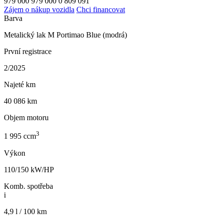
979 000
979 000
0
809 091
Zájem o nákup vozidla
Chci financovat
Barva
Metalický lak M Portimao Blue (modrá)
První registrace
2/2025
Najeté km
40 086 km
Objem motoru
3
1 995 ccm
Výkon
110/150 kW/HP
Komb. spotřeba
i
4,9 l / 100 km