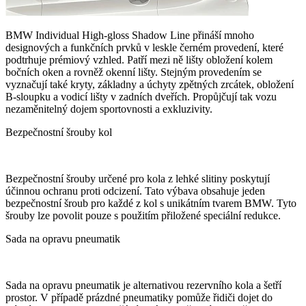
BMW Individual High-gloss Shadow Line přináší mnoho
designových a funkčních prvků v leskle černém provedení, které
podtrhuje prémiový vzhled. Patří mezi ně lišty obložení kolem
bočních oken a rovněž okenní lišty. Stejným provedením se
vyznačují také kryty, základny a úchyty zpětných zrcátek, obložení
B-sloupku a vodicí lišty v zadních dveřích. Propůjčují tak vozu
nezaměnitelný dojem sportovnosti a exkluzivity.
Bezpečnostní šrouby kol
Bezpečnostní šrouby určené pro kola z lehké slitiny poskytují
účinnou ochranu proti odcizení. Tato výbava obsahuje jeden
bezpečnostní šroub pro každé z kol s unikátním tvarem BMW. Tyto
šrouby lze povolit pouze s použitím přiložené speciální redukce.
Sada na opravu pneumatik
Sada na opravu pneumatik je alternativou rezervního kola a šetří
prostor. V případě prázdné pneumatiky pomůže řidiči dojet do