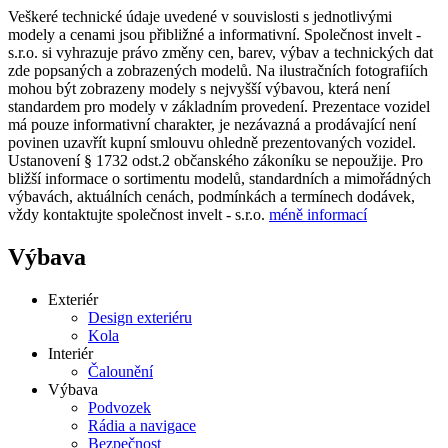
Veškeré technické údaje uvedené v souvislosti s jednotlivými
modely a cenami jsou přibližné a informativní. Společnost invelt -
s.r.o. si vyhrazuje právo změny cen, barev, výbav a technických dat
zde popsaných a zobrazených modelů. Na ilustračních fotografiích
mohou být zobrazeny modely s nejvyšší výbavou, která není
standardem pro modely v základním provedení. Prezentace vozidel
má pouze informativní charakter, je nezávazná a prodávající není
povinen uzavřít kupní smlouvu ohledně prezentovaných vozidel.
Ustanovení § 1732 odst.2 občanského zákoníku se nepoužije. Pro
bližší informace o sortimentu modelů, standardních a mimořádných
výbavách, aktuálních cenách, podmínkách a termínech dodávek,
vždy kontaktujte společnost invelt - s.r.o.
méně informací
Výbava
Exteriér
Design exteriéru
Kola
Interiér
Čalounění
Výbava
Podvozek
Rádia a navigace
Bezpečnost