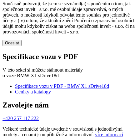
Současně potvrzuji, že jsem se seznámil(a) s poučením o tom, jak
společnost invelt - s.r.o. mé osobní údaje zpracovává, o mých
právech, o možnosti kdykoli odvolat tento souhlas pro jednotlivé
účely a (iv) o tom, že aktuální znění Poučení o zpracování osobních
údajů mohu kdykoliv získat na webu společnosti invelt - s.r.o. či na
provozovnách společnosti invelt - s.r.o.
Odeslat
Specifikace vozu v PDF
V této sekci si můžete stáhnout materiály
o voze BMW X1 sDrive18d
Specifikace vozu v PDF - BMW X1 sDrive18d
Ceníky a katalogy
Zavolejte nám
+420 257 117 222
Veškeré technické údaje uvedené v souvislosti s jednotlivými
modely a cenami jsou přibližné a informativní.
více informací