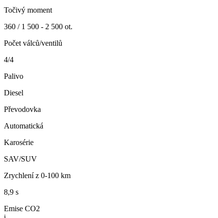
Točivý moment
360 / 1 500 - 2 500 ot.
Počet válců/ventilů
4/4
Palivo
Diesel
Převodovka
Automatická
Karosérie
SAV/SUV
Zrychlení z 0-100 km
8,9 s
Emise CO2
i