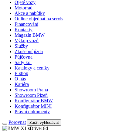
Ojeté vozy
Motorrad
Akce a nabídky
Online objednat na servis
Financování
Kontakty
Magazín BMW
Výkup vozů
Služby
Zkušební jízda
Půjčovna
Sady kol
Katalogy a ceníky
E-shop
O nás
Kariéra
Showroom Praha
Showroom Plzeň
Konfigurátor BMW
Konfigurátor MINI
Právní dokumenty
Porovnat
Začít vyhledávat