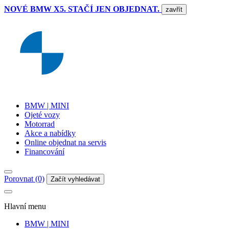
NOVÉ BMW X5. STAČÍ JEN OBJEDNAT.
zavřít
BMW | MINI
Ojeté vozy
Motorrad
Akce a nabídky
Online objednat na servis
Financování
Porovnat (0)
Začít vyhledávat
Hlavní menu
BMW | MINI