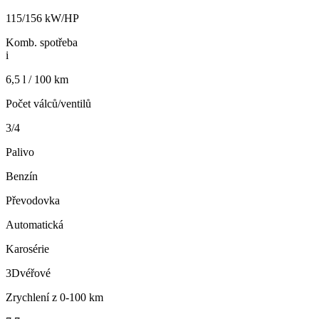
115/156 kW/HP
Komb. spotřeba
i
6,5 l / 100 km
Počet válců/ventilů
3/4
Palivo
Benzín
Převodovka
Automatická
Karosérie
3Dvéřové
Zrychlení z 0-100 km