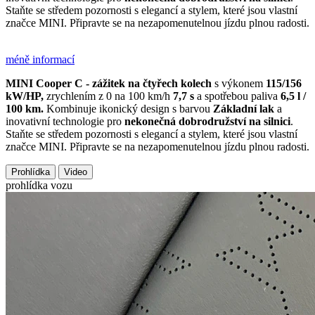
Staňte se středem pozornosti s elegancí a stylem, které jsou vlastní
značce MINI. Připravte se na nezapomenutelnou jízdu plnou radosti.
méně informací
MINI Cooper C - zážitek na čtyřech kolech
s výkonem
115/156
kW/HP,
zrychlením z 0 na 100 km/h
7,7 s
a spotřebou paliva
6,5 l /
100 km
.
Kombinuje ikonický design s barvou
Základní lak
a
inovativní technologie pro
nekonečná dobrodružství na silnici
.
Staňte se středem pozornosti s elegancí a stylem, které jsou vlastní
značce MINI. Připravte se na nezapomenutelnou jízdu plnou radosti.
Prohlídka
Video
prohlídka vozu