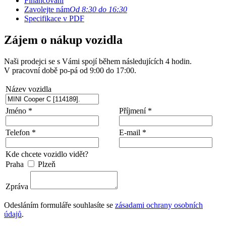
Financování
Zavolejte nám
Od 8:30 do 16:30
Specifikace v PDF
Zájem o nákup vozidla
Naši prodejci se s Vámi spojí během následujících 4 hodin.
V pracovní době po-pá od 9:00 do 17:00.
Název vozidla
Jméno *
Příjmení *
Telefon *
E-mail *
Kde chcete vozidlo vidět?
Praha
Plzeň
Zpráva
Odesláním formuláře souhlasíte se
zásadami ochrany osobních
údajů
.