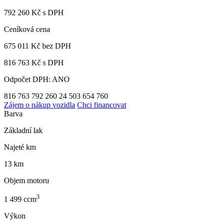
792 260 Kč s DPH
Ceníková cena
675 011 Kč
bez DPH
816 763 Kč s DPH
Odpočet DPH: ANO
816 763
792 260
24 503
654 760
Zájem o nákup vozidla
Chci financovat
Barva
Základní lak
Najeté km
13 km
Objem motoru
3
1 499 ccm
Výkon