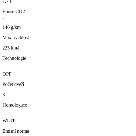
7,7 s
Emise CO2
i
146 g/km
Max. rychlost
225 km/h
Technologie
i
OPF
Počet dveří
3
Homologace
i
WLTP
Emisní norma