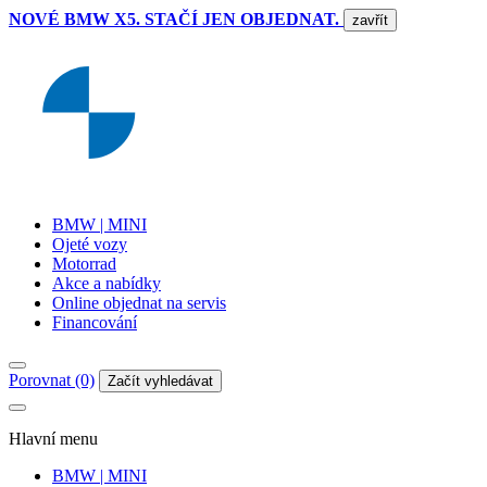
NOVÉ BMW X5. STAČÍ JEN OBJEDNAT.
zavřít
BMW | MINI
Ojeté vozy
Motorrad
Akce a nabídky
Online objednat na servis
Financování
Porovnat (0)
Začít vyhledávat
Hlavní menu
BMW | MINI