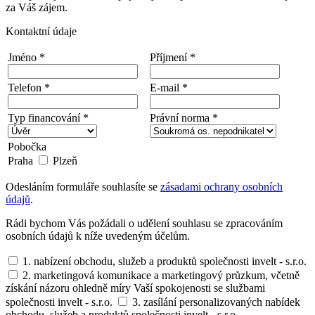
za Váš zájem.
Kontaktní údaje
Jméno *
Příjmení *
Telefon *
E-mail *
Typ financování *
Právní norma *
Pobočka
Praha
Plzeň
Odesláním formuláře souhlasíte se
zásadami ochrany osobních
údajů
.
Rádi bychom Vás požádali o udělení souhlasu se zpracováním
osobních údajů k níže uvedeným účelům.
1. nabízení obchodu, služeb a produktů společnosti invelt - s.r.o.
2. marketingová komunikace a marketingový průzkum, včetně
získání názoru ohledně míry Vaší spokojenosti se službami
společnosti invelt - s.r.o.
3. zasílání personalizovaných nabídek
obchodu, služeb a produktů společnosti invelt - s.r.o.