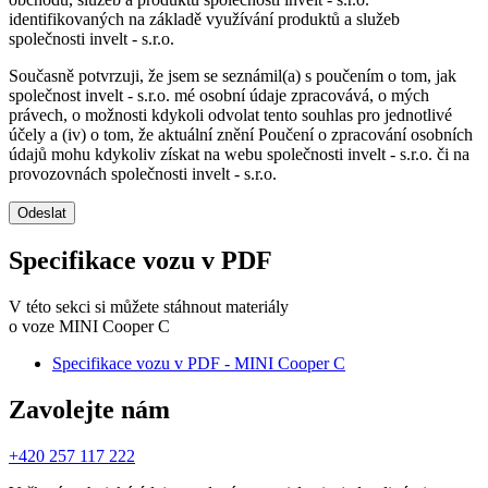
identifikovaných na základě využívání produktů a služeb
společnosti invelt - s.r.o.
Současně potvrzuji, že jsem se seznámil(a) s poučením o tom, jak
společnost invelt - s.r.o. mé osobní údaje zpracovává, o mých
právech, o možnosti kdykoli odvolat tento souhlas pro jednotlivé
účely a (iv) o tom, že aktuální znění Poučení o zpracování osobních
údajů mohu kdykoliv získat na webu společnosti invelt - s.r.o. či na
provozovnách společnosti invelt - s.r.o.
Odeslat
Specifikace vozu v PDF
V této sekci si můžete stáhnout materiály
o voze MINI Cooper C
Specifikace vozu v PDF - MINI Cooper C
Zavolejte nám
+420 257 117 222