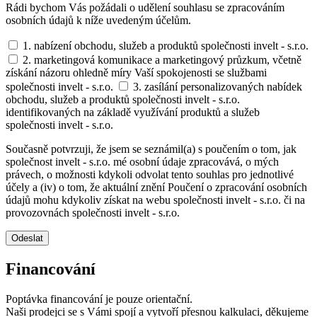
Rádi bychom Vás požádali o udělení souhlasu se zpracováním
osobních údajů k níže uvedeným účelům.
1. nabízení obchodu, služeb a produktů společnosti invelt - s.r.o.
2. marketingová komunikace a marketingový průzkum, včetně
získání názoru ohledně míry Vaší spokojenosti se službami
společnosti invelt - s.r.o.
3. zasílání personalizovaných nabídek
obchodu, služeb a produktů společnosti invelt - s.r.o.
identifikovaných na základě využívání produktů a služeb
společnosti invelt - s.r.o.
Současně potvrzuji, že jsem se seznámil(a) s poučením o tom, jak
společnost invelt - s.r.o. mé osobní údaje zpracovává, o mých
právech, o možnosti kdykoli odvolat tento souhlas pro jednotlivé
účely a (iv) o tom, že aktuální znění Poučení o zpracování osobních
údajů mohu kdykoliv získat na webu společnosti invelt - s.r.o. či na
provozovnách společnosti invelt - s.r.o.
Odeslat
Financování
Poptávka financování je pouze orientační.
Naši prodejci se s Vámi spojí a vytvoří přesnou kalkulaci, děkujeme