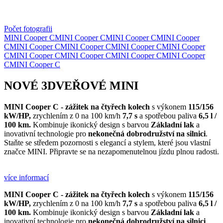
Počet fotografii
MINI Cooper C
MINI Cooper C
MINI Cooper C
MINI Cooper
C
MINI Cooper C
MINI Cooper C
MINI Cooper C
MINI Cooper
C
MINI Cooper C
MINI Cooper C
MINI Cooper C
MINI Cooper
C
MINI Cooper C
NOVÉ 3DVEŘOVÉ MINI
MINI Cooper C - zážitek na čtyřech kolech
s výkonem
115/156
kW/HP,
zrychlením z 0 na 100 km/h
7,7 s
a spotřebou paliva
6,5 l /
100 km
.
Kombinuje ikonický design s barvou
Základní lak
a
inovativní technologie pro
nekonečná dobrodružství na silnici
.
Staňte se středem pozornosti s elegancí a stylem, které jsou vlastní
značce MINI. Připravte se na nezapomenutelnou jízdu plnou radosti.
více informací
MINI Cooper C - zážitek na čtyřech kolech
s výkonem
115/156
kW/HP,
zrychlením z 0 na 100 km/h
7,7 s
a spotřebou paliva
6,5 l /
100 km
.
Kombinuje ikonický design s barvou
Základní lak
a
inovativní technologie pro
nekonečná dobrodružství na silnici
.