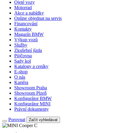
Ojeté vozy
Motorrad
Akce a nabídky
Online objednat na servis
Financování
Kontakty
Magazín BMW
Výkup vozů
Služby
Zkušební jízda
Půjčovna
Sady kol
Katalogy a ceníky
E-shop
O nás
Kariéra
Showroom Praha
Showroom Plzeň
Konfigurátor BMW
Konfigurátor MINI
Právní dokumenty
Porovnat
Začít vyhledávat