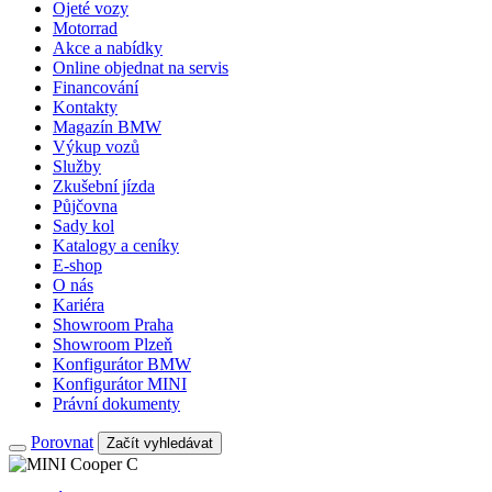
Ojeté vozy
Motorrad
Akce a nabídky
Online objednat na servis
Financování
Kontakty
Magazín BMW
Výkup vozů
Služby
Zkušební jízda
Půjčovna
Sady kol
Katalogy a ceníky
E-shop
O nás
Kariéra
Showroom Praha
Showroom Plzeň
Konfigurátor BMW
Konfigurátor MINI
Právní dokumenty
Porovnat
Začít vyhledávat