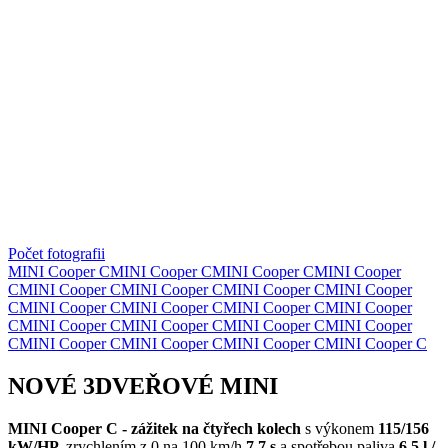
Počet fotografii
MINI Cooper C
MINI Cooper C
MINI Cooper C
MINI Cooper
C
MINI Cooper C
MINI Cooper C
MINI Cooper C
MINI Cooper
C
MINI Cooper C
MINI Cooper C
MINI Cooper C
MINI Cooper
C
MINI Cooper C
MINI Cooper C
MINI Cooper C
MINI Cooper
C
MINI Cooper C
MINI Cooper C
MINI Cooper C
MINI Cooper C
NOVÉ 3DVEŘOVÉ MINI
MINI Cooper C - zážitek na čtyřech kolech
s výkonem
115/156
kW/HP,
zrychlením z 0 na 100 km/h
7,7 s
a spotřebou paliva
6,5 l /