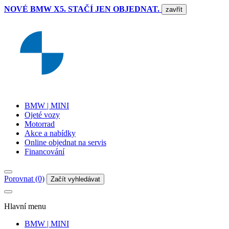
NOVÉ BMW X5. STAČÍ JEN OBJEDNAT.
zavřít
BMW | MINI
Ojeté vozy
Motorrad
Akce a nabídky
Online objednat na servis
Financování
Porovnat (0)
Začít vyhledávat
Hlavní menu
BMW | MINI