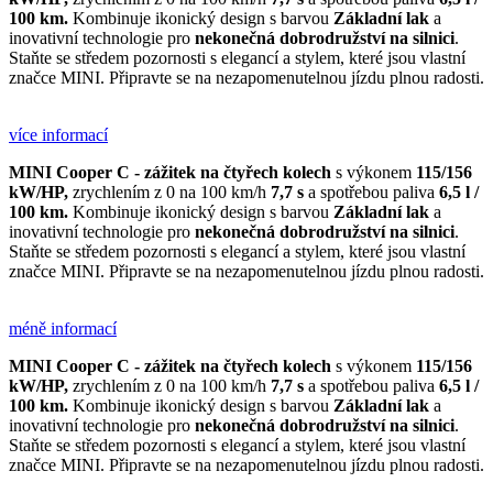
100 km
.
Kombinuje ikonický design s barvou
Základní lak
a
inovativní technologie pro
nekonečná dobrodružství na silnici
.
Staňte se středem pozornosti s elegancí a stylem, které jsou vlastní
značce MINI. Připravte se na nezapomenutelnou jízdu plnou radosti.
více informací
MINI Cooper C - zážitek na čtyřech kolech
s výkonem
115/156
kW/HP,
zrychlením z 0 na 100 km/h
7,7 s
a spotřebou paliva
6,5 l /
100 km
.
Kombinuje ikonický design s barvou
Základní lak
a
inovativní technologie pro
nekonečná dobrodružství na silnici
.
Staňte se středem pozornosti s elegancí a stylem, které jsou vlastní
značce MINI. Připravte se na nezapomenutelnou jízdu plnou radosti.
méně informací
MINI Cooper C - zážitek na čtyřech kolech
s výkonem
115/156
kW/HP,
zrychlením z 0 na 100 km/h
7,7 s
a spotřebou paliva
6,5 l /
100 km
.
Kombinuje ikonický design s barvou
Základní lak
a
inovativní technologie pro
nekonečná dobrodružství na silnici
.
Staňte se středem pozornosti s elegancí a stylem, které jsou vlastní
značce MINI. Připravte se na nezapomenutelnou jízdu plnou radosti.