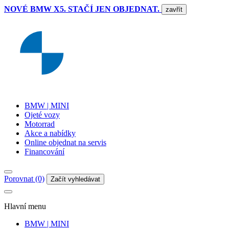
NOVÉ BMW X5. STAČÍ JEN OBJEDNAT.
zavřít
BMW | MINI
Ojeté vozy
Motorrad
Akce a nabídky
Online objednat na servis
Financování
Porovnat (0)
Začít vyhledávat
Hlavní menu
BMW | MINI