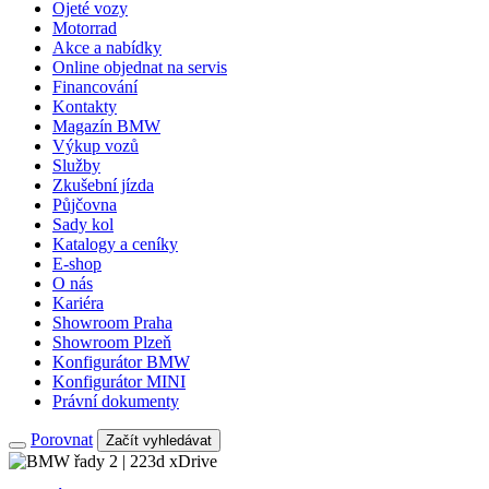
Ojeté vozy
Motorrad
Akce a nabídky
Online objednat na servis
Financování
Kontakty
Magazín BMW
Výkup vozů
Služby
Zkušební jízda
Půjčovna
Sady kol
Katalogy a ceníky
E-shop
O nás
Kariéra
Showroom Praha
Showroom Plzeň
Konfigurátor BMW
Konfigurátor MINI
Právní dokumenty
Porovnat
Začít vyhledávat