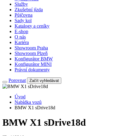
Služby
Zkušební jízda
Půjčovna
Sady kol
Katalogy a ceníky
E-shop
O nás
Kariéra
Showroom Praha
Showroom Plzeň
Konfigurátor BMW
Konfigurátor MINI
Právní dokumenty
Porovnat
Začít vyhledávat
Úvod
Nabídka vozů
BMW X1 sDrive18d
BMW X1 sDrive18d