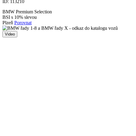
ID:
113210
BMW Premium Selection
BSI s 10% slevou
Plzeň
Porovnat
Video