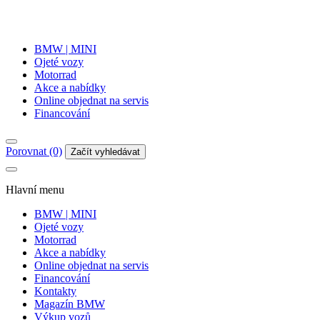
BMW | MINI
Ojeté vozy
Motorrad
Akce a nabídky
Online objednat na servis
Financování
Porovnat (0)
Začít vyhledávat
Hlavní menu
BMW | MINI
Ojeté vozy
Motorrad
Akce a nabídky
Online objednat na servis
Financování
Kontakty
Magazín BMW
Výkup vozů