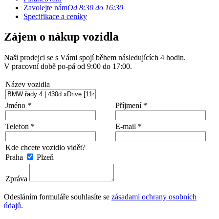
Zavolejte nám
Od 8:30 do 16:30
Specifikace a ceníky
Zájem o nákup vozidla
Naši prodejci se s Vámi spojí během následujících 4 hodin.
V pracovní době po-pá od 9:00 do 17:00.
Název vozidla
Jméno *
Příjmení *
Telefon *
E-mail *
Kde chcete vozidlo vidět?
Praha
Plzeň
Zpráva
Odesláním formuláře souhlasíte se
zásadami ochrany osobních
údajů
.