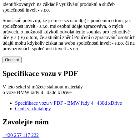
identifikovaných na základě využívání produktů a služeb
společnosti invelt - s.r.o.
Současně potvrzuji, že jsem se seznámil(a) s poučením o tom, jak
společnost invelt - s.r.o. mé osobní údaje zpracovává, o mých
právech, o možnosti kdykoli odvolat tento souhlas pro jednotlivé
účely a (iv) o tom, že aktuální znění Poučení o zpracování osobních
údajů mohu kdykoliv získat na webu společnosti invelt - s.r.o. či na
provozovnách společnosti invelt - s.r.o.
Odeslat
Specifikace vozu v PDF
V této sekci si můžete stáhnout materiály
o voze BMW řady 4 | 430d xDrive
Specifikace vozu v PDF - BMW řady 4 | 430d xDrive
Ceníky a katalogy
Zavolejte nám
+420 257 117 222