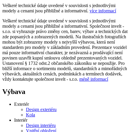
Veškeré technické údaje uvedené v souvislosti s jednotlivými
modely a cenami jsou přibližné a informativní.
více informací
Veškeré technické údaje uvedené v souvislosti s jednotlivými
modely a cenami jsou přibližné a informativní. Společnost invelt -
s.r.o. si vyhrazuje právo změny cen, barev, výbav a technických dat
zde popsaných a zobrazených modelů. Na ilustračních fotografiích
mohou být zobrazeny modely s nejvyšší výbavou, která není
standardem pro modely v základním provedení. Prezentace vozidel
má pouze informativní charakter, je nezávazná a prodávající není
povinen uzavřít kupní smlouvu ohledně prezentovaných vozidel.
Ustanovení § 1732 odst.2 občanského zákoníku se nepoužije. Pro
bližší informace o sortimentu modelů, standardních a mimořádných
výbavách, aktuálních cenách, podmínkách a termínech dodávek,
vždy kontaktujte společnost invelt - s.r.o.
méně informací
Výbava
Exteriér
Design exteriéru
Kola
Interiér
Design interiéru
Vnitřní obložení