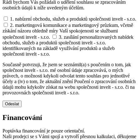
Rádi bychom Vás požádali o udělení souhlasu se zpracováním
osobních údajů k níže uvedeným účelům.
1. nabízení obchodu, služeb a produktů společnosti invelt - s.r.o.
2. marketingová komunikace a marketingový průzkum, včetně
získání názoru ohledně míry Vaší spokojenosti se službami
společnosti invelt - s.r.o.
3. zasílání personalizovaných nabídek
obchodu, služeb a produktů společnosti invelt - s.r.o.
identifikovaných na základě využívání produktů a služeb
společnosti invelt - s.r.o.
Současně potvrzuji, že jsem se seznámil(a) s poučením o tom, jak
společnost invelt - s.r.o. mé osobní údaje zpracovává, o mých
právech, o možnosti kdykoli odvolat tento souhlas pro jednotlivé
účely a (iv) o tom, že aktuální znění Poučení o zpracování osobních
údajů mohu kdykoliv získat na webu společnosti invelt - s.r.o. či na
provozovnách společnosti invelt - s.r.o.
Odeslat
Financování
Poptávka financování je pouze orientační.
Naši prodejci se s Vámi spojí a vytvoří přesnou kalkulaci, děkujeme