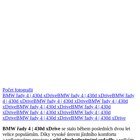
Počet fotografii
BMW řady 4 | 430d xDrive
BMW řady 4 | 430d xDrive
BMW řady
4 | 430d xDrive
BMW řady 4 | 430d xDrive
BMW řady 4 | 430d
xDrive
BMW řady 4 | 430d xDrive
BMW řady 4 | 430d
xDrive
BMW řady 4 | 430d xDrive
BMW řady 4 | 430d
xDrive
BMW řady 4 | 430d xDrive
BMW řady 4 | 430d xDrive
BMW řady 4 | 430d xDrive
se stalo během posledních dvou let
velice populárním. Díky vysoké úrovni jízdního komfortu
a velkorysému prostoru
s pěti plnohodnotnými sedadly
a velkým