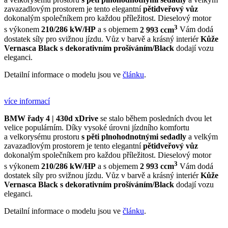
zavazadlovým prostorem je tento elegantní
pětidveřový vůz
dokonalým společníkem pro každou příležitost. Dieselový motor
3
s výkonem
210/286 kW/HP
a s objemem
2 993 ccm
Vám dodá
dostatek síly pro svižnou jízdu. Vůz v barvě
a krásný interiér
Kůže
Vernasca Black s dekorativním prošíváním/Black
dodají vozu
eleganci.
Detailní informace o modelu jsou ve
článku
.
více informací
BMW řady 4 | 430d xDrive
se stalo během posledních dvou let
velice populárním. Díky vysoké úrovni jízdního komfortu
a velkorysému prostoru
s pěti plnohodnotnými sedadly
a velkým
zavazadlovým prostorem je tento elegantní
pětidveřový vůz
dokonalým společníkem pro každou příležitost. Dieselový motor
3
s výkonem
210/286 kW/HP
a s objemem
2 993 ccm
Vám dodá
dostatek síly pro svižnou jízdu. Vůz v barvě
a krásný interiér
Kůže
Vernasca Black s dekorativním prošíváním/Black
dodají vozu
eleganci.
Detailní informace o modelu jsou ve
článku
.