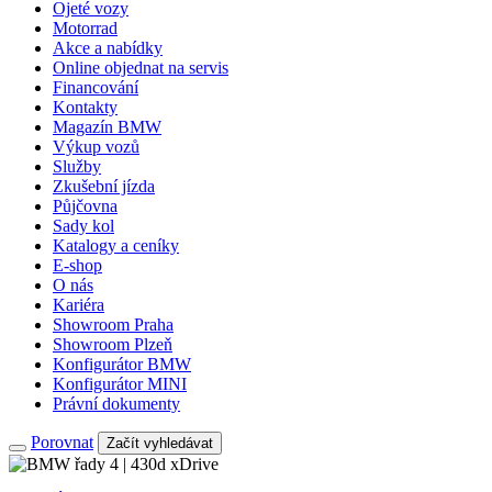
Ojeté vozy
Motorrad
Akce a nabídky
Online objednat na servis
Financování
Kontakty
Magazín BMW
Výkup vozů
Služby
Zkušební jízda
Půjčovna
Sady kol
Katalogy a ceníky
E-shop
O nás
Kariéra
Showroom Praha
Showroom Plzeň
Konfigurátor BMW
Konfigurátor MINI
Právní dokumenty
Porovnat
Začít vyhledávat