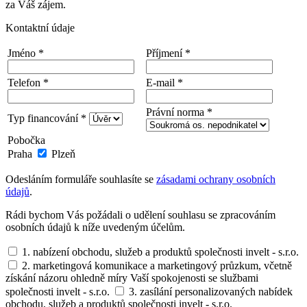
za Váš zájem.
Kontaktní údaje
Jméno *
Příjmení *
Telefon *
E-mail *
Právní norma *
Typ financování *
Pobočka
Praha
Plzeň
Odesláním formuláře souhlasíte se
zásadami ochrany osobních
údajů
.
Rádi bychom Vás požádali o udělení souhlasu se zpracováním
osobních údajů k níže uvedeným účelům.
1. nabízení obchodu, služeb a produktů společnosti invelt - s.r.o.
2. marketingová komunikace a marketingový průzkum, včetně
získání názoru ohledně míry Vaší spokojenosti se službami
společnosti invelt - s.r.o.
3. zasílání personalizovaných nabídek
obchodu, služeb a produktů společnosti invelt - s.r.o.