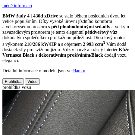
méně informací
BMW řady 4 | 430d xDrive
se stalo během posledních dvou let
velice populárním. Díky vysoké úrovni jízdního komfortu
a velkorysému prostoru
s pěti plnohodnotnými sedadly
a velkým
zavazadlovým prostorem je tento elegantní
pětidveřový vůz
dokonalým společníkem pro každou příležitost. Dieselový motor
3
s výkonem
210/286 kW/HP
a s objemem
2 993 ccm
Vám dodá
dostatek síly pro svižnou jízdu. Vůz v barvě
a krásný interiér
Kůže
Vernasca Black s dekorativním prošíváním/Black
dodají vozu
eleganci.
Detailní informace o modelu jsou ve
článku
.
Prohlídka
Video
prohlídka vozu