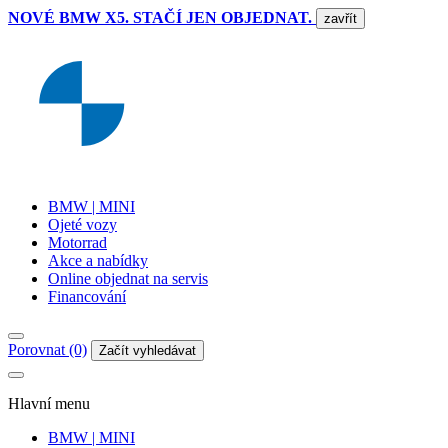
NOVÉ BMW X5. STAČÍ JEN OBJEDNAT.
zavřít
BMW | MINI
Ojeté vozy
Motorrad
Akce a nabídky
Online objednat na servis
Financování
Porovnat (0)
Začít vyhledávat
Hlavní menu
BMW | MINI