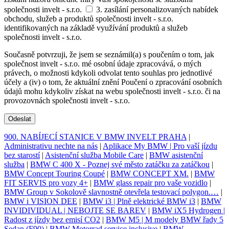
společnosti invelt - s.r.o.
3. zasílání personalizovaných nabídek
obchodu, služeb a produktů společnosti invelt - s.r.o.
identifikovaných na základě využívání produktů a služeb
společnosti invelt - s.r.o.
Současně potvrzuji, že jsem se seznámil(a) s poučením o tom, jak
společnost invelt - s.r.o. mé osobní údaje zpracovává, o mých
právech, o možnosti kdykoli odvolat tento souhlas pro jednotlivé
účely a (iv) o tom, že aktuální znění Poučení o zpracování osobních
údajů mohu kdykoliv získat na webu společnosti invelt - s.r.o. či na
provozovnách společnosti invelt - s.r.o.
Odeslat
900. NABÍJECÍ STANICE V BMW INVELT PRAHA
|
Administrativu nechte na nás
|
Aplikace My BMW | Pro vaší jízdu
bez starostí
|
Asistenční služba Mobile Care
|
BMW asistenční
služba
|
BMW C 400 X - Poznej své město zatáčku za zatáčkou
|
BMW Concept Touring Coupé
|
BMW CONCEPT XM.
|
BMW
FIT SERVIS pro vozy 4+
|
BMW glass repair pro vaše vozidlo
|
BMW Group v Sokolově slavnostně otevřela testovací polygon.…
|
BMW i VISION DEE
|
BMW i3 | Plně elektrické BMW i3
|
BMW
INVIDIVIDUAL | NEBOJTE SE BAREV
|
BMW iX5 Hydrogen |
Radost z jízdy bez emisí CO2
|
BMW M5 | M modely BMW řady 5
Sedan (F90)
|
BMW Motorrad service inclusive
|
BMW