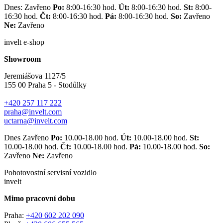
Dnes: Zavřeno
Po:
8:00-16:30 hod.
Út:
8:00-16:30 hod.
St:
8:00-
16:30 hod.
Čt:
8:00-16:30 hod.
Pá:
8:00-16:30 hod.
So:
Zavřeno
Ne:
Zavřeno
invelt e-shop
Showroom
Jeremiášova 1127/5
155 00 Praha 5 - Stodůlky
+420 257 117 222
praha@invelt.com
uctarna@invelt.com
Dnes Zavřeno
Po:
10.00-18.00 hod.
Út:
10.00-18.00 hod.
St:
10.00-18.00 hod.
Čt:
10.00-18.00 hod.
Pá:
10.00-18.00 hod.
So:
Zavřeno
Ne:
Zavřeno
Pohotovostní servisní vozidlo
invelt
Mimo pracovní dobu
Praha:
+420 602 202 090