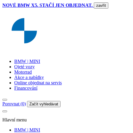
NOVÉ BMW X5. STAČÍ JEN OBJEDNAT.
zavřít
BMW | MINI
Ojeté vozy
Motorrad
Akce a nabídky
Online objednat na servis
Financování
Porovnat (0)
Začít vyhledávat
Hlavní menu
BMW | MINI