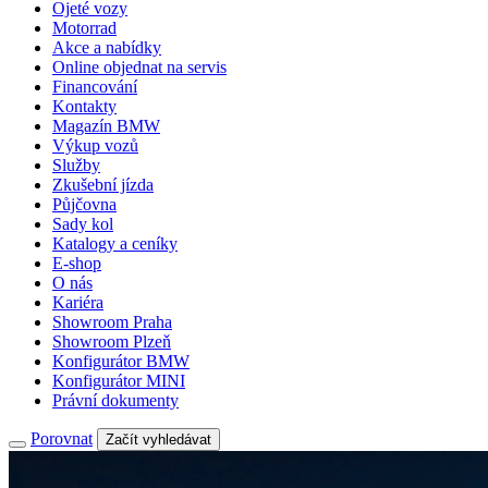
Ojeté vozy
Motorrad
Akce a nabídky
Online objednat na servis
Financování
Kontakty
Magazín BMW
Výkup vozů
Služby
Zkušební jízda
Půjčovna
Sady kol
Katalogy a ceníky
E-shop
O nás
Kariéra
Showroom Praha
Showroom Plzeň
Konfigurátor BMW
Konfigurátor MINI
Právní dokumenty
Porovnat
Začít vyhledávat