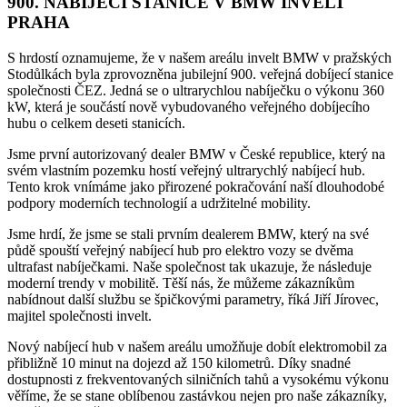
900. NABÍJECÍ STANICE V BMW INVELT
PRAHA
S hrdostí oznamujeme, že v našem areálu invelt BMW v pražských
Stodůlkách byla zprovozněna jubilejní 900. veřejná dobíjecí stanice
společnosti ČEZ. Jedná se o ultrarychlou nabíječku o výkonu 360
kW, která je součástí nově vybudovaného veřejného dobíjecího
hubu o celkem deseti stanicích.
Jsme první autorizovaný dealer BMW v České republice, který na
svém vlastním pozemku hostí veřejný ultrarychlý nabíjecí hub.
Tento krok vnímáme jako přirozené pokračování naší dlouhodobé
podpory moderních technologií a udržitelné mobility.
Jsme hrdí, že jsme se stali prvním dealerem BMW, který na své
půdě spouští veřejný nabíjecí hub pro elektro vozy se dvěma
ultrafast nabíječkami. Naše společnost tak ukazuje, že následuje
moderní trendy v mobilitě. Těší nás, že můžeme zákazníkům
nabídnout další službu se špičkovými parametry, říká Jiří Jírovec,
majitel společnosti invelt.
Nový nabíjecí hub v našem areálu umožňuje dobít elektromobil za
přibližně 10 minut na dojezd až 150 kilometrů. Díky snadné
dostupnosti z frekventovaných silničních tahů a vysokému výkonu
věříme, že se stane oblíbenou zastávkou nejen pro naše zákazníky,