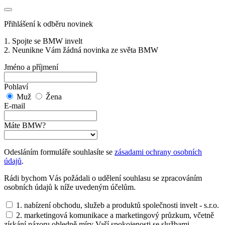
Přihlášení k odběru novinek
1. Spojte se BMW invelt
2. Neunikne Vám žádná novinka ze světa BMW
Jméno a příjmení
Pohlaví
Muž
Žena
E-mail
Máte BMW?
Odesláním formuláře souhlasíte se
zásadami ochrany osobních
údajů
.
Rádi bychom Vás požádali o udělení souhlasu se zpracováním
osobních údajů k níže uvedeným účelům.
1. nabízení obchodu, služeb a produktů společnosti invelt - s.r.o.
2. marketingová komunikace a marketingový průzkum, včetně
získání názoru ohledně míry Vaší spokojenosti se službami