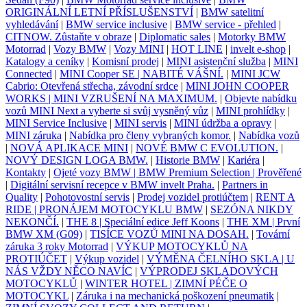
ORIGINÁLNÍ LETNÍ PŘÍSLUŠENSTVÍ
|
BMW satelitní
vyhledávání
|
BMW service inclusive
|
BMW service - přehled
|
CITNOW. Zůstaňte v obraze
|
Diplomatic sales
|
Motorky BMW
Motorrad
|
Vozy BMW
|
Vozy MINI
|
HOT LINE
|
invelt e-shop
|
Katalogy a ceníky
|
Komisní prodej
|
MINI asistenční služba
|
MINI
Connected
|
MINI Cooper SE | NABITÉ VÁŠNÍ.
|
MINI JCW
Cabrio: Otevřená střecha, závodní srdce
|
MINI JOHN COOPER
WORKS | MINI VZRUŠENÍ NA MAXIMUM.
|
Objevte nabídku
vozů MINI Next a vyberte si svůj vysněný vůz
|
MINI prohlídky
|
MINI Service Inclusive
|
MINI servis
|
MINI údržba a opravy
|
MINI záruka
|
Nabídka pro členy vybraných komor.
|
Nabídka vozů
|
NOVÁ APLIKACE MINI
|
NOVÉ BMW C EVOLUTION.
|
NOVÝ DESIGN LOGA BMW.
|
Historie BMW
|
Kariéra
|
Kontakty
|
Ojeté vozy BMW | BMW Premium Selection | Prověřené
|
Digitální servisní recepce v BMW invelt Praha.
|
Partners in
Quality
|
Pohotovostní servis
|
Prodej vozidel protiúčtem
|
RENT A
RIDE | PRONÁJEM MOTOCYKLU BMW
|
SEZÓNA NIKDY
NEKONČÍ.
|
THE 8 | Speciální edice Jeff Koons
|
THE XM | První
BMW XM (G09)
|
TISÍCE VOZŮ MINI NA DOSAH.
|
Tovární
záruka 3 roky Motorrad
|
VÝKUP MOTOCYKLŮ NA
PROTIÚČET
|
Výkup vozidel
|
VÝMĚNA ČELNÍHO SKLA | U
NÁS VŽDY NĚCO NAVÍC
|
VÝPRODEJ SKLADOVÝCH
MOTOCYKLŮ
|
WINTER HOTEL | ZIMNÍ PÉČE O
MOTOCYKL
|
Záruka i na mechanická poškození pneumatik
|