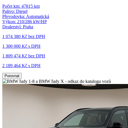
Počet km:
47815 km
Palivo:
Diesel
Převodovka:
Automatická
Výkon:
210/286 kW/HP
Dealerství:
Praha
1 074 380 Kč
bez DPH
1 300 000 Kč s DPH
1 809 474 Kč
bez DPH
2 189 464 Kč s DPH
Porovnat