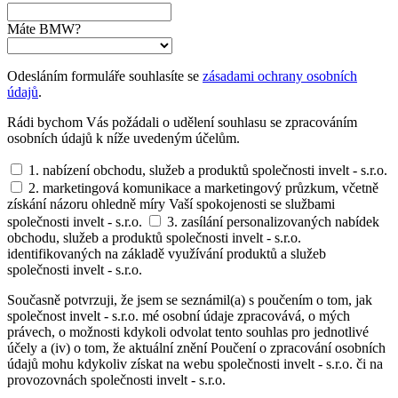
Máte BMW?
Odesláním formuláře souhlasíte se
zásadami ochrany osobních
údajů
.
Rádi bychom Vás požádali o udělení souhlasu se zpracováním
osobních údajů k níže uvedeným účelům.
1. nabízení obchodu, služeb a produktů společnosti invelt - s.r.o.
2. marketingová komunikace a marketingový průzkum, včetně
získání názoru ohledně míry Vaší spokojenosti se službami
společnosti invelt - s.r.o.
3. zasílání personalizovaných nabídek
obchodu, služeb a produktů společnosti invelt - s.r.o.
identifikovaných na základě využívání produktů a služeb
společnosti invelt - s.r.o.
Současně potvrzuji, že jsem se seznámil(a) s poučením o tom, jak
společnost invelt - s.r.o. mé osobní údaje zpracovává, o mých
právech, o možnosti kdykoli odvolat tento souhlas pro jednotlivé
účely a (iv) o tom, že aktuální znění Poučení o zpracování osobních
údajů mohu kdykoliv získat na webu společnosti invelt - s.r.o. či na
provozovnách společnosti invelt - s.r.o.