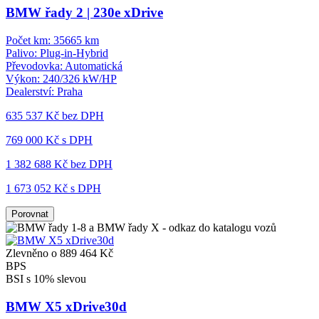
BMW řady 2 | 230e xDrive
Počet km:
35665 km
Palivo:
Plug-in-Hybrid
Převodovka:
Automatická
Výkon:
240/326 kW/HP
Dealerství:
Praha
635 537 Kč
bez DPH
769 000 Kč s DPH
1 382 688 Kč
bez DPH
1 673 052 Kč s DPH
Porovnat
Zlevněno o 889 464 Kč
BPS
BSI s 10% slevou
BMW X5 xDrive30d