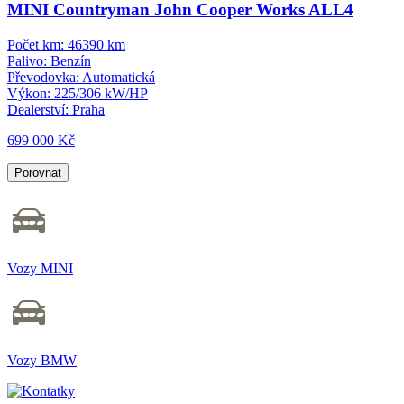
MINI Countryman John Cooper Works ALL4
Počet km:
46390 km
Palivo:
Benzín
Převodovka:
Automatická
Výkon:
225/306 kW/HP
Dealerství:
Praha
699 000 Kč
Porovnat
Vozy MINI
Vozy BMW