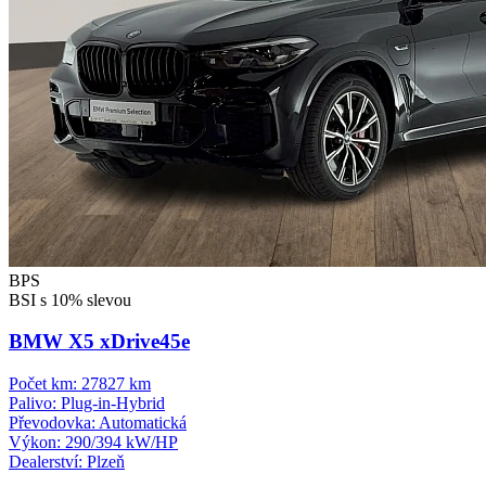
BPS
BSI s 10% slevou
BMW X5 xDrive45e
Počet km:
27827 km
Palivo:
Plug-in-Hybrid
Převodovka:
Automatická
Výkon:
290/394 kW/HP
Dealerství:
Plzeň