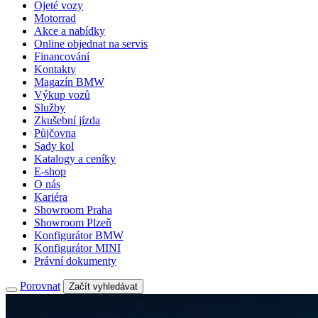
Ojeté vozy
Motorrad
Akce a nabídky
Online objednat na servis
Financování
Kontakty
Magazín BMW
Výkup vozů
Služby
Zkušební jízda
Půjčovna
Sady kol
Katalogy a ceníky
E-shop
O nás
Kariéra
Showroom Praha
Showroom Plzeň
Konfigurátor BMW
Konfigurátor MINI
Právní dokumenty
Porovnat
Začít vyhledávat