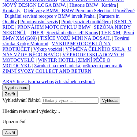
NOVÝ DESIGN LOGA BMW.
|
Historie BMW
|
Kariéra
|
Kontakty
|
Ojeté vozy BMW | BMW Premium Selection | Prověřené
|
Digitální servisní recepce v BMW invelt Praha.
|
Partners in
Quality
|
Pohotovostní servis
|
Prodej vozidel protiúčtem
|
RENT A
RIDE | PRONÁJEM MOTOCYKLU BMW
|
SEZÓNA NIKDY
NEKONČÍ.
|
THE 8 | Speciální edice Jeff Koons
|
THE XM | První
BMW XM (G09)
|
TISÍCE VOZŮ MINI NA DOSAH.
|
Tovární
záruka 3 roky Motorrad
|
VÝKUP MOTOCYKLŮ NA
PROTIÚČET
|
Výkup vozidel
|
VÝMĚNA ČELNÍHO SKLA | U
NÁS VŽDY NĚCO NAVÍC
|
VÝPRODEJ SKLADOVÝCH
MOTOCYKLŮ
|
WINTER HOTEL | ZIMNÍ PÉČE O
MOTOCYKL
|
Záruka i na mechanická poškození pneumatik
|
ZIMNÍ SVOZY COLLECT AND RETURN
|
ARSY line - tvorba webových stránek a eshopů
Vyjet nahoru
Zavřít
Vyhledávání článků
Vyhledat
Hledám relevantní výsledky...
Upozornění
Zavřít