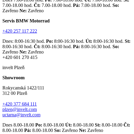
7.00-18.00 hod.
Čt:
7.00-18.00 hod.
Pá:
7.00-18.00 hod.
So:
Zavřeno
Ne:
Zavřeno
Servis BMW Motorrad
+420 257 117 222
Dnes: 8:00-16:30 hod.
Po:
8:00-16:30 hod.
Út:
8:00-16:30 hod.
St:
8:00-16:30 hod.
Čt:
8:00-16:30 hod.
Pá:
8:00-16:30 hod.
So:
Zavřeno
Ne:
Zavřeno
+420 601 270 415
invelt Plzeň
Showroom
Rokycanská 1422/111
312 00 Plzeň
+420 377 684 111
plzen@invelt.com
uctarna@invelt.com
Dnes 8.00-18.00
Po:
8.00-18.00
Út:
8.00-18.00
St:
8.00-18.00
Čt:
8.00-18.00
Pá:
8.00-18.00
So:
Zavřeno
Ne:
Zavřeno