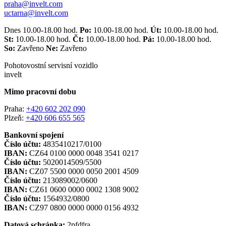
praha@invelt.com
uctarna@invelt.com
Dnes 10.00-18.00 hod.
Po:
10.00-18.00 hod.
Út:
10.00-18.00 hod.
St:
10.00-18.00 hod.
Čt:
10.00-18.00 hod.
Pá:
10.00-18.00 hod.
So:
Zavřeno
Ne:
Zavřeno
Pohotovostní servisní vozidlo
invelt
Mimo pracovní dobu
Praha:
+420 602 202 090
Plzeň:
+420 606 655 565
Bankovní spojení
Číslo účtu:
4835410217/0100
IBAN:
CZ64 0100 0000 0048 3541 0217
Číslo účtu:
5020014509/5500
IBAN:
CZ07 5500 0000 0050 2001 4509
Číslo účtu:
213089002/0600
IBAN:
CZ61 0600 0000 0002 1308 9002
Číslo účtu:
1564932/0800
IBAN:
CZ97 0800 0000 0000 0156 4932
Datová schránka:
2pfdfra