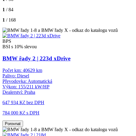
1
/ 84
1
/ 168
BPS
BSI s 10% slevou
BMW řady 2 | 223d xDrive
Počet km:
40629 km
Palivo:
Diesel
Převodovka:
Automatická
Výkon:
155/211 kW/HP
Dealerství:
Praha
647 934 Kč
bez DPH
784 000 Kč s DPH
Porovnat