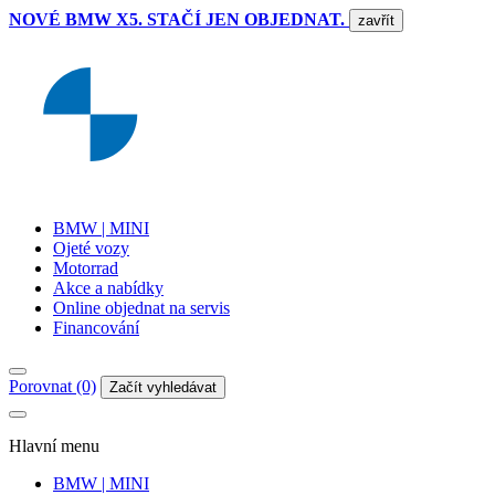
NOVÉ BMW X5. STAČÍ JEN OBJEDNAT.
zavřít
BMW | MINI
Ojeté vozy
Motorrad
Akce a nabídky
Online objednat na servis
Financování
Porovnat (0)
Začít vyhledávat
Hlavní menu
BMW | MINI