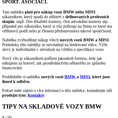
SPORT. ASOCIACÍ.
Tato nabídka
platí pro nákup vozu BMW nebo MINI
zákazníkem, který spadá do některé z
definovaných profesních
skupin
, např. člen lékařské komory, člen advokátní komory atp.
případně pro zákazníka, který si vůz pořizuje na firmu,ve které ma
většinový podíl nebo je členem představenstva takové společnosti.
Nabídka zvýhodňuje nákup všech
nových vozů
BMW a MINI
.
Podmínky této nabídky se nevztahují na limitované edice. Výše
slevy je individuální v závislosti na výběru a specifikaci vozu.
Nový vůz je zákazníkem pořízen jakoukoli formou, tedy jak
nákupem za hotové, tak prostřednictvím některého ze způsobu
financování.
Prohlédněte si nabídku
nových vozů
BMW
a
MINI
, které jsou
ihned k odběru
.
Pokud máte zájem o více informací o této nabídce, kontaktujte náš
prodejní tým:
Kontakty
TIPY NA SKLADOVÉ VOZY BMW
1
/ 56