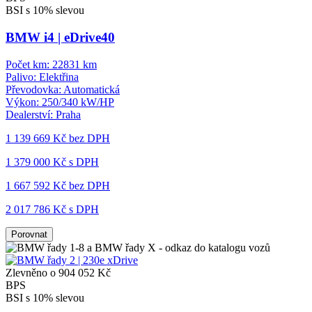
BSI s 10% slevou
BMW i4 | eDrive40
Počet km:
22831 km
Palivo:
Elektřina
Převodovka:
Automatická
Výkon:
250/340 kW/HP
Dealerství:
Praha
1 139 669 Kč
bez DPH
1 379 000 Kč s DPH
1 667 592 Kč
bez DPH
2 017 786 Kč s DPH
Porovnat
Zlevněno o 904 052 Kč
BPS
BSI s 10% slevou