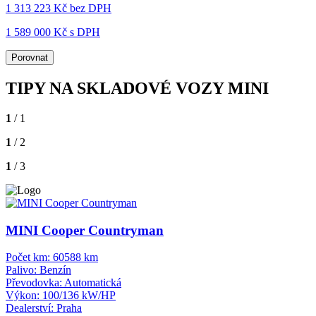
1 313 223 Kč
bez DPH
1 589 000 Kč s DPH
Porovnat
TIPY NA SKLADOVÉ VOZY MINI
1
/ 1
1
/ 2
1
/ 3
MINI Cooper Countryman
Počet km:
60588 km
Palivo:
Benzín
Převodovka:
Automatická
Výkon:
100/136 kW/HP
Dealerství:
Praha