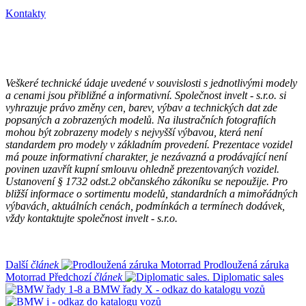
Kontakty
Veškeré technické údaje uvedené v souvislosti s jednotlivými modely
a cenami jsou přibližné a informativní. Společnost invelt - s.r.o. si
vyhrazuje právo změny cen, barev, výbav a technických dat zde
popsaných a zobrazených modelů. Na ilustračních fotografiích
mohou být zobrazeny modely s nejvyšší výbavou, která není
standardem pro modely v základním provedení. Prezentace vozidel
má pouze informativní charakter, je nezávazná a prodávající není
povinen uzavřít kupní smlouvu ohledně prezentovaných vozidel.
Ustanovení § 1732 odst.2 občanského zákoníku se nepoužije. Pro
bližší informace o sortimentu modelů, standardních a mimořádných
výbavách, aktuálních cenách, podmínkách a termínech dodávek,
vždy kontaktujte společnost invelt - s.r.o.
Další
článek
Prodloužená záruka
Motorrad
Předchozí
článek
Diplomatic sales