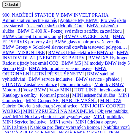
Odeslat
900. NABÍJECÍ STANICE V BMW INVELT PRAHA
|
Administrativu nechte na nás
|
Aplikace My BMW | Pro vaší jízdu
bez starostí
|
Asistenční služba Mobile Care
|
BMW asistenční
služba
|
BMW C 400 X - Poznej své město zatáčku za zatáčkou
|
BMW Concept Touring Coupé
|
BMW CONCEPT XM.
|
BMW
FIT SERVIS pro vozy 4+
|
BMW glass repair pro vaše vozidlo
|
BMW Group v Sokolově slavnostně otevřela testovací polygon.…
|
BMW i VISION DEE
|
BMW i3 | Plně elektrické BMW i3
|
BMW
INVIDIVIDUAL | NEBOJTE SE BAREV
|
BMW iX5 Hydrogen |
Radost z jízdy bez emisí CO2
|
BMW M5 | M modely BMW řady 5
Sedan (F90)
|
BMW Motorrad service inclusive
|
BMW
ORIGINÁLNÍ LETNÍ PŘÍSLUŠENSTVÍ
|
BMW satelitní
vyhledávání
|
BMW service inclusive
|
BMW service - přehled
|
CITNOW. Zůstaňte v obraze
|
Diplomatic sales
|
Motorky BMW
Motorrad
|
Vozy BMW
|
Vozy MINI
|
HOT LINE
|
invelt e-shop
|
Katalogy a ceníky
|
Komisní prodej
|
MINI asistenční služba
|
MINI
Connected
|
MINI Cooper SE | NABITÉ VÁŠNÍ.
|
MINI JCW
Cabrio: Otevřená střecha, závodní srdce
|
MINI JOHN COOPER
WORKS | MINI VZRUŠENÍ NA MAXIMUM.
|
Objevte nabídku
vozů MINI Next a vyberte si svůj vysněný vůz
|
MINI prohlídky
|
MINI Service Inclusive
|
MINI servis
|
MINI údržba a opravy
|
MINI záruka
|
Nabídka pro členy vybraných komor.
|
Nabídka vozů
|
NOVÁ APLIKACE MINI
|
NOVÉ BMW C EVOLUTION.
|