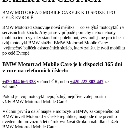
BMW MOTORRAD MOBILE CARE JE K DISPOZICI PO
CELÉ EVROPĚ
BMW Motorrad stanovuje nová měřítka – co se týká motocyklů i v
servisních službách. Aby jsi se v případě poruchy nebo nehody
mohl na tento vysoký standard spolehnout, vyvinuli jsme pro tebe a
tvůj motocykl BMW službu BMW Motorrad Mobile Care:
výjimečný balíček asistenčních služeb, který zajišťuje tvoji mobilitu
po celé Evropě.
BMW Motorrad Mobile Care je k dispozici 365 dní
v roce na telefonních číslech:
+420 844 666 333
v rámci ČR, nebo
+420 222 803 447
ze
zahraničí.
Pokud je tvůj motocykl nepojízdný, nejdříve volej prosím
vždy BMW Motorrad Mobile Care!
Všichni první a další majitelé motocyklu BMW, zakoupeného od
BMW invelt Motorrad v České republice, mají ode dne prvního
uvedení do provozu 5 let nárok využívat širokou nabídku služeb
BMW Motorrad Mobile Care.