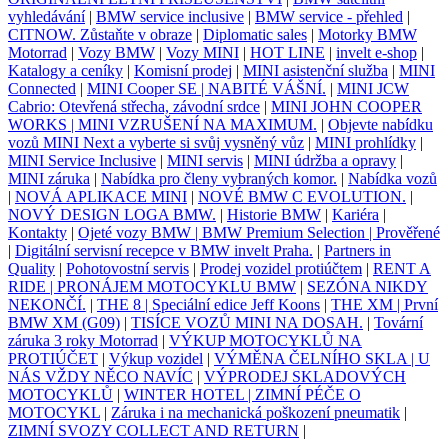
vyhledávání
|
BMW service inclusive
|
BMW service - přehled
|
CITNOW. Zůstaňte v obraze
|
Diplomatic sales
|
Motorky BMW
Motorrad
|
Vozy BMW
|
Vozy MINI
|
HOT LINE
|
invelt e-shop
|
Katalogy a ceníky
|
Komisní prodej
|
MINI asistenční služba
|
MINI
Connected
|
MINI Cooper SE | NABITÉ VÁŠNÍ.
|
MINI JCW
Cabrio: Otevřená střecha, závodní srdce
|
MINI JOHN COOPER
WORKS | MINI VZRUŠENÍ NA MAXIMUM.
|
Objevte nabídku
vozů MINI Next a vyberte si svůj vysněný vůz
|
MINI prohlídky
|
MINI Service Inclusive
|
MINI servis
|
MINI údržba a opravy
|
MINI záruka
|
Nabídka pro členy vybraných komor.
|
Nabídka vozů
|
NOVÁ APLIKACE MINI
|
NOVÉ BMW C EVOLUTION.
|
NOVÝ DESIGN LOGA BMW.
|
Historie BMW
|
Kariéra
|
Kontakty
|
Ojeté vozy BMW | BMW Premium Selection | Prověřené
|
Digitální servisní recepce v BMW invelt Praha.
|
Partners in
Quality
|
Pohotovostní servis
|
Prodej vozidel protiúčtem
|
RENT A
RIDE | PRONÁJEM MOTOCYKLU BMW
|
SEZÓNA NIKDY
NEKONČÍ.
|
THE 8 | Speciální edice Jeff Koons
|
THE XM | První
BMW XM (G09)
|
TISÍCE VOZŮ MINI NA DOSAH.
|
Tovární
záruka 3 roky Motorrad
|
VÝKUP MOTOCYKLŮ NA
PROTIÚČET
|
Výkup vozidel
|
VÝMĚNA ČELNÍHO SKLA | U
NÁS VŽDY NĚCO NAVÍC
|
VÝPRODEJ SKLADOVÝCH
MOTOCYKLŮ
|
WINTER HOTEL | ZIMNÍ PÉČE O
MOTOCYKL
|
Záruka i na mechanická poškození pneumatik
|
ZIMNÍ SVOZY COLLECT AND RETURN
|