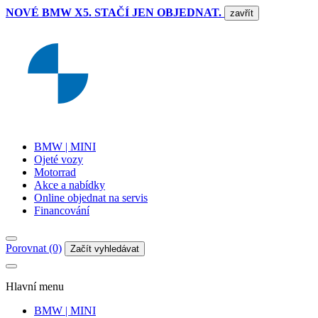
NOVÉ BMW X5. STAČÍ JEN OBJEDNAT.
zavřít
BMW | MINI
Ojeté vozy
Motorrad
Akce a nabídky
Online objednat na servis
Financování
Porovnat (0)
Začít vyhledávat
Hlavní menu
BMW | MINI