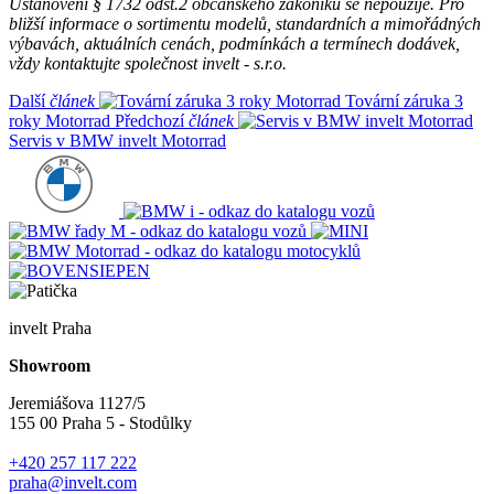
Ustanovení § 1732 odst.2 občanského zákoníku se nepoužije. Pro
bližší informace o sortimentu modelů, standardních a mimořádných
výbavách, aktuálních cenách, podmínkách a termínech dodávek,
vždy kontaktujte společnost invelt - s.r.o.
Další
článek
Tovární záruka 3
roky Motorrad
Předchozí
článek
Servis v BMW invelt Motorrad
invelt Praha
Showroom
Jeremiášova 1127/5
155 00 Praha 5 - Stodůlky
+420 257 117 222
praha@invelt.com