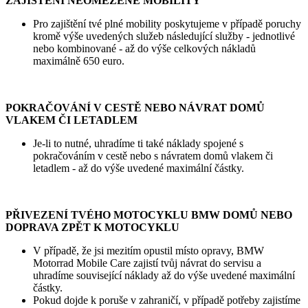
ZAJIŠTĚNÍ NEOMEZENÉ MOBILITY
Pro zajištění tvé plné mobility poskytujeme v případě poruchy
kromě výše uvedených služeb následující služby - jednotlivé
nebo kombinované - až do výše celkových nákladů
maximálně 650 euro.
POKRAČOVÁNÍ V CESTĚ NEBO NÁVRAT DOMŮ
VLAKEM ČI LETADLEM
Je-li to nutné, uhradíme ti také náklady spojené s
pokračováním v cestě nebo s návratem domů vlakem či
letadlem - až do výše uvedené maximální částky.
PŘIVEZENÍ TVÉHO MOTOCYKLU BMW DOMŮ NEBO
DOPRAVA ZPĚT K MOTOCYKLU
V případě, že jsi mezitím opustil místo opravy, BMW
Motorrad Mobile Care zajistí tvůj návrat do servisu a
uhradíme související náklady až do výše uvedené maximální
částky.
Pokud dojde k poruše v zahraničí, v případě potřeby zajistíme