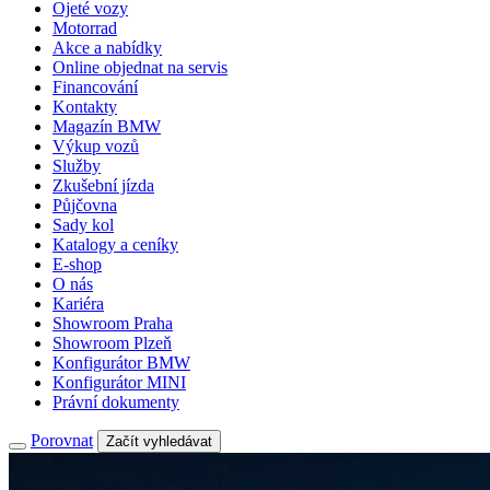
Ojeté vozy
Motorrad
Akce a nabídky
Online objednat na servis
Financování
Kontakty
Magazín BMW
Výkup vozů
Služby
Zkušební jízda
Půjčovna
Sady kol
Katalogy a ceníky
E-shop
O nás
Kariéra
Showroom Praha
Showroom Plzeň
Konfigurátor BMW
Konfigurátor MINI
Právní dokumenty
Porovnat
Začít vyhledávat