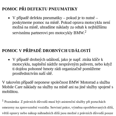
POMOC PŘI DEFEKTU PNEUMATIKY
V případě defektu pneumatiky – pokud je to nutné –
poskytneme pomoc na místě. Pokud oprava motocyklu není
možná na místě, uhradíme náklady za odtah k nejbližšímu
2
servisnímu partnerovi pro motocykly BMW.
POMOC V PŘÍPADĚ DROBNÝCH UDÁLOSTÍ
V případě drobných událostí, jako je např. ztráta klíče k
motocyklu, naplnění nádrže nesprávným palivem, nebo když
ti dojdou pohonné hmoty rádi organizačně pomůžeme
prostřednictvím naší sítě.
V takovém případě neponese společnost BMW Motorrad a služba
Mobile Care náklady na služby na místě ani na jiné služby spojené s
mobilitou.
1
Poznámka: Z právních důvodů musí být asistenční služby při poruchách
omezeny na zprovoznění vozidla. Servisní práce, výměna opotřebovaných dílů,
větší opravy nebo nákup náhradních dílů jsou možné z právních důvodů pouze