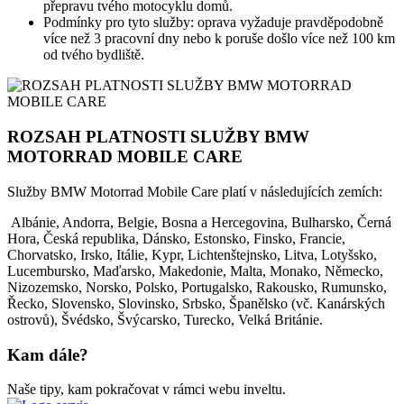
přepravu tvého motocyklu domů.
Podmínky pro tyto služby: oprava vyžaduje pravděpodobně
více než 3 pracovní dny nebo k poruše došlo více než 100 km
od tvého bydliště.
ROZSAH PLATNOSTI SLUŽBY BMW
MOTORRAD MOBILE CARE
Služby BMW Motorrad Mobile Care platí v následujících zemích:
Albánie, Andorra, Belgie, Bosna a Hercegovina, Bulharsko, Černá
Hora, Česká republika, Dánsko, Estonsko, Finsko, Francie,
Chorvatsko, Irsko, Itálie, Kypr, Lichtenštejnsko, Litva, Lotyšsko,
Lucembursko, Maďarsko, Makedonie, Malta, Monako, Německo,
Nizozemsko, Norsko, Polsko, Portugalsko, Rakousko, Rumunsko,
Řecko, Slovensko, Slovinsko, Srbsko, Španělsko (vč. Kanárských
ostrovů), Švédsko, Švýcarsko, Turecko, Velká Británie.
Kam dále?
Naše tipy, kam pokračovat v rámci webu inveltu.