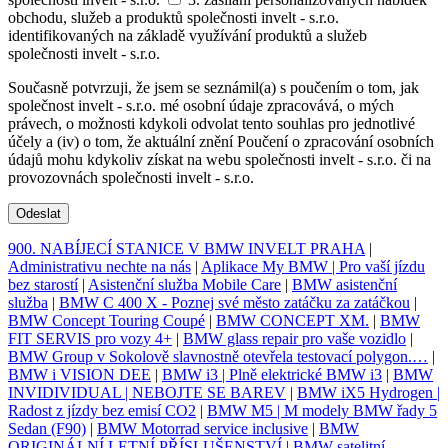
obchodu, služeb a produktů společnosti invelt - s.r.o.
identifikovaných na základě využívání produktů a služeb
společnosti invelt - s.r.o.
Současně potvrzuji, že jsem se seznámil(a) s poučením o tom, jak
společnost invelt - s.r.o. mé osobní údaje zpracovává, o mých
právech, o možnosti kdykoli odvolat tento souhlas pro jednotlivé
účely a (iv) o tom, že aktuální znění Poučení o zpracování osobních
údajů mohu kdykoliv získat na webu společnosti invelt - s.r.o. či na
provozovnách společnosti invelt - s.r.o.
Odeslat
900. NABÍJECÍ STANICE V BMW INVELT PRAHA
|
Administrativu nechte na nás
|
Aplikace My BMW | Pro vaší jízdu
bez starostí
|
Asistenční služba Mobile Care
|
BMW asistenční
služba
|
BMW C 400 X - Poznej své město zatáčku za zatáčkou
|
BMW Concept Touring Coupé
|
BMW CONCEPT XM.
|
BMW
FIT SERVIS pro vozy 4+
|
BMW glass repair pro vaše vozidlo
|
BMW Group v Sokolově slavnostně otevřela testovací polygon.…
|
BMW i VISION DEE
|
BMW i3 | Plně elektrické BMW i3
|
BMW
INVIDIVIDUAL | NEBOJTE SE BAREV
|
BMW iX5 Hydrogen |
Radost z jízdy bez emisí CO2
|
BMW M5 | M modely BMW řady 5
Sedan (F90)
|
BMW Motorrad service inclusive
|
BMW
ORIGINÁLNÍ LETNÍ PŘÍSLUŠENSTVÍ
|
BMW satelitní