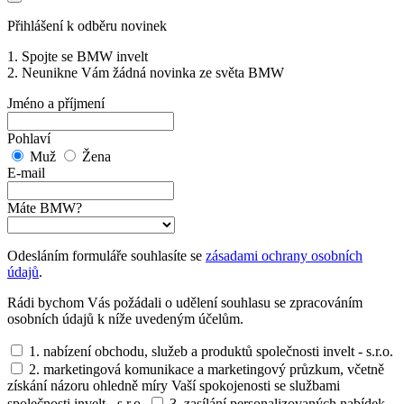
Přihlášení k odběru novinek
1. Spojte se BMW invelt
2. Neunikne Vám žádná novinka ze světa BMW
Jméno a příjmení
Pohlaví
Muž
Žena
E-mail
Máte BMW?
Odesláním formuláře souhlasíte se
zásadami ochrany osobních
údajů
.
Rádi bychom Vás požádali o udělení souhlasu se zpracováním
osobních údajů k níže uvedeným účelům.
1. nabízení obchodu, služeb a produktů společnosti invelt - s.r.o.
2. marketingová komunikace a marketingový průzkum, včetně
získání názoru ohledně míry Vaší spokojenosti se službami
společnosti invelt - s.r.o.
3. zasílání personalizovaných nabídek