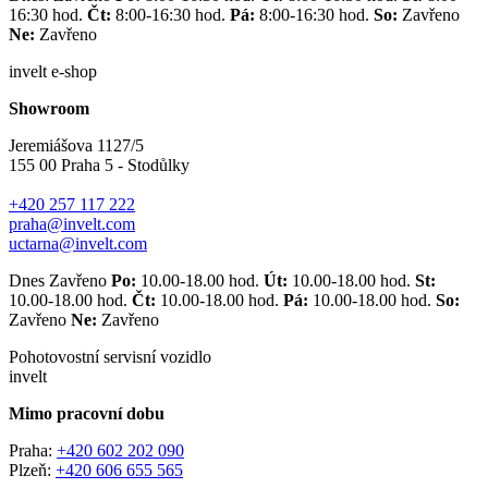
16:30 hod.
Čt:
8:00-16:30 hod.
Pá:
8:00-16:30 hod.
So:
Zavřeno
Ne:
Zavřeno
invelt e-shop
Showroom
Jeremiášova 1127/5
155 00 Praha 5 - Stodůlky
+420 257 117 222
praha@invelt.com
uctarna@invelt.com
Dnes Zavřeno
Po:
10.00-18.00 hod.
Út:
10.00-18.00 hod.
St:
10.00-18.00 hod.
Čt:
10.00-18.00 hod.
Pá:
10.00-18.00 hod.
So:
Zavřeno
Ne:
Zavřeno
Pohotovostní servisní vozidlo
invelt
Mimo pracovní dobu
Praha:
+420 602 202 090
Plzeň:
+420 606 655 565