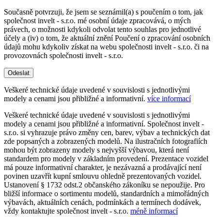
Současně potvrzuji, že jsem se seznámil(a) s poučením o tom, jak
společnost invelt - s.r.o. mé osobní údaje zpracovává, o mých
právech, o možnosti kdykoli odvolat tento souhlas pro jednotlivé
účely a (iv) o tom, že aktuální znění Poučení o zpracování osobních
údajů mohu kdykoliv získat na webu společnosti invelt - s.r.o. či na
provozovnách společnosti invelt - s.r.o.
Odeslat
Veškeré technické údaje uvedené v souvislosti s jednotlivými
modely a cenami jsou přibližné a informativní.
více informací
Veškeré technické údaje uvedené v souvislosti s jednotlivými
modely a cenami jsou přibližné a informativní. Společnost invelt -
s.r.o. si vyhrazuje právo změny cen, barev, výbav a technických dat
zde popsaných a zobrazených modelů. Na ilustračních fotografiích
mohou být zobrazeny modely s nejvyšší výbavou, která není
standardem pro modely v základním provedení. Prezentace vozidel
má pouze informativní charakter, je nezávazná a prodávající není
povinen uzavřít kupní smlouvu ohledně prezentovaných vozidel.
Ustanovení § 1732 odst.2 občanského zákoníku se nepoužije. Pro
bližší informace o sortimentu modelů, standardních a mimořádných
výbavách, aktuálních cenách, podmínkách a termínech dodávek,
vždy kontaktujte společnost invelt - s.r.o.
méně informací