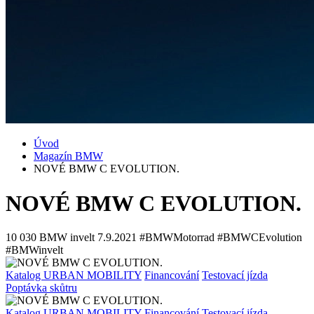
Úvod
Magazín BMW
NOVÉ BMW C EVOLUTION.
NOVÉ BMW C EVOLUTION.
10 030
BMW invelt
7.9.2021
#BMWMotorrad #BMWCEvolution
#BMWinvelt
Katalog URBAN MOBILITY
Financování
Testovací jízda
Poptávka skůtru
Katalog URBAN MOBILITY
Financování
Testovací jízda