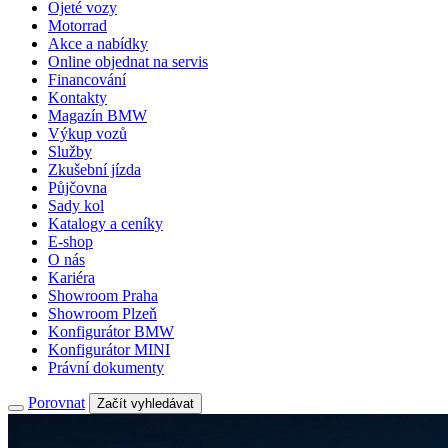
Ojeté vozy
Motorrad
Akce a nabídky
Online objednat na servis
Financování
Kontakty
Magazín BMW
Výkup vozů
Služby
Zkušební jízda
Půjčovna
Sady kol
Katalogy a ceníky
E-shop
O nás
Kariéra
Showroom Praha
Showroom Plzeň
Konfigurátor BMW
Konfigurátor MINI
Právní dokumenty
Porovnat
Začít vyhledávat