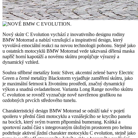
Nový skútr C Evolution vychází z inovativního designu rodiny
BMW Motorrad a nabízí vzrušující a inspirativní design, který
vyvolává emociální reakci na novou technologii pohonu. Stejně jako
u ostatních motocyklů BMW Motorrad vede takzvaná dělená maska
napříč horní kapotáží a novému skútru propůjčuje výrazný a
dynamický vzhled.
Souhra stříbrné metalízy Ionic Silver, akcentní zelené barvy Electric
Green a černé metalízy Blackstorm vyjadřuje zaměření skútru, jako
je maximální šetrnost k životnímu prostředí, značný dynamický
výkon a snadná ovladatelnost. Varianta Long Range nového skútru
C evolution se rovněž vyznačuje nově navrženou grafikou na
ozdobných prvcích středového tunelu.
Charakteristický design BMW Motorrad se odráží také v pojetí
spoileru v přední části motocyklu a vznášejícího se krycího panelu
na bocích, který svým tvarem připomíná bumerang. Krátká a
sportovní zadní část s integrovaným úložným prostorem pro helmu
podtrhuje aktivní jízdní charakter motocyklu C evolution, stejně jako