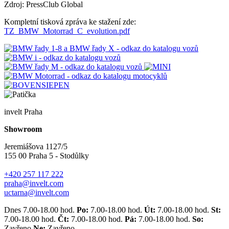
Zdroj: PressClub Global
Kompletní tisková zpráva ke stažení zde:
TZ_BMW_Motorrad_C_evolution.pdf
invelt Praha
Showroom
Jeremiášova 1127/5
155 00 Praha 5 - Stodůlky
+420 257 117 222
praha@invelt.com
uctarna@invelt.com
Dnes 7.00-18.00 hod.
Po:
7.00-18.00 hod.
Út:
7.00-18.00 hod.
St:
7.00-18.00 hod.
Čt:
7.00-18.00 hod.
Pá:
7.00-18.00 hod.
So:
Zavřeno
Ne:
Zavřeno