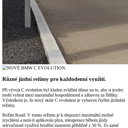
Různé jízdní režimy pro každodenní využití.
Při vývoji C evolution byl kladen zvláštní důraz na to, aby si jezdec
mohl vybrat mezi maximální hospodárností a zábavou za řídítky.
Výsledkem je, že nový skútr C evolution je vybaven čtyřmi jízdními
režimy.
Režim Road: V tomto režimu je k dispozici maximální možné
zrychlení a není-li aplikován plyn, rekuperace během jízdy
setrvačností využívá brzdění motorem přibližně z 50 %. To samé