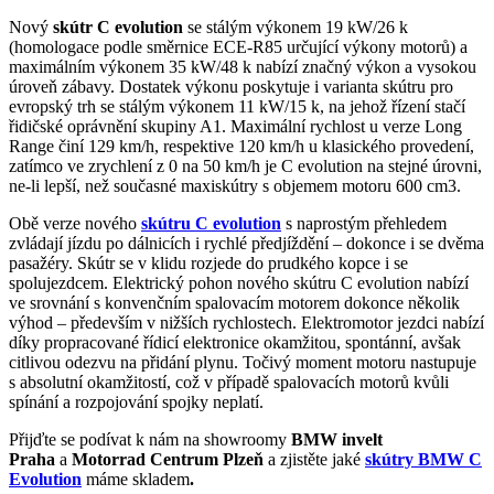
Nový
skútr C evolution
se stálým výkonem 19 kW/26 k
(homologace podle směrnice ECE-R85 určující výkony motorů) a
maximálním výkonem 35 kW/48 k nabízí značný výkon a vysokou
úroveň zábavy. Dostatek výkonu poskytuje i varianta skútru pro
evropský trh se stálým výkonem 11 kW/15 k, na jehož řízení stačí
řidičské oprávnění skupiny A1. Maximální rychlost u verze Long
Range činí 129 km/h, respektive 120 km/h u klasického provedení,
zatímco ve zrychlení z 0 na 50 km/h je C evolution na stejné úrovni,
ne-li lepší, než současné maxiskútry s objemem motoru 600 cm3.
Obě verze nového
skútru C evolution
s naprostým přehledem
zvládají jízdu po dálnicích i rychlé předjíždění – dokonce i se dvěma
pasažéry. Skútr se v klidu rozjede do prudkého kopce i se
spolujezdcem. Elektrický pohon nového skútru C evolution nabízí
ve srovnání s konvenčním spalovacím motorem dokonce několik
výhod – především v nižších rychlostech. Elektromotor jezdci nabízí
díky propracované řídicí elektronice okamžitou, spontánní, avšak
citlivou odezvu na přidání plynu. Točivý moment motoru nastupuje
s absolutní okamžitostí, což v případě spalovacích motorů kvůli
spínání a rozpojování spojky neplatí.
Přijďte se podívat k nám na showroomy
BMW invelt
Praha
a
Motorrad Centrum Plzeň
a zjistěte jaké
skútry BMW C
Evolution
máme skladem
.