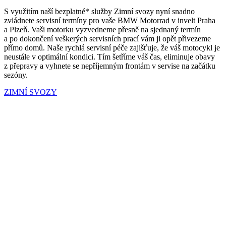
S využitím naší bezplatné* služby Zimní svozy nyní snadno
zvládnete servisní termíny pro vaše BMW Motorrad v invelt Praha
a Plzeň. Vaši motorku vyzvedneme přesně na sjednaný termín
a po dokončení veškerých servisních prací vám ji opět přivezeme
přímo domů. Naše rychlá servisní péče zajišťuje, že váš motocykl je
neustále v optimální kondici. Tím šetříme váš čas, eliminuje obavy
z přepravy a vyhnete se nepříjemným frontám v servise na začátku
sezóny.
ZIMNÍ SVOZY