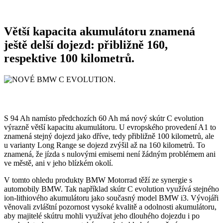
Větší kapacita akumulátoru znamená
ještě delší dojezd: přibližně 160,
respektive 100 kilometrů.
S 94 Ah namísto předchozích 60 Ah má nový skútr C evolution
výrazně větší kapacitu akumulátoru. U evropského provedení A1 to
znamená stejný dojezd jako dříve, tedy přibližně 100 kilometrů, ale
u varianty Long Range se dojezd zvýšil až na 160 kilometrů. To
znamená, že jízda s nulovými emisemi není žádným problémem ani
ve městě, ani v jeho blízkém okolí.
V tomto ohledu produkty BMW Motorrad těží ze synergie s
automobily BMW. Tak například skútr C evolution využívá stejného
ion-lithiového akumulátoru jako současný model BMW i3. Vývojáři
věnovali zvláštní pozornost vysoké kvalitě a odolnosti akumulátoru,
aby majitelé skútru mohli využívat jeho dlouhého dojezdu i po