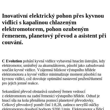
Inovativní elektrický pohon přes kyvnou
vidlici s kapalinou chlazeným
elektromotorem, pohon ozubeným
řemenem, planetový převod a asistent při
couvání.
C Evolution
pohání kyvná vidlice vybavená hnacím ústrojím, kdy
elektromotor, umístěný za akumulátorem, působí jako zabudovaná
součást kyvné vidlice. Vzájemná blízkost výstupního hřídele
elektromotoru a kyvné vidlice minimalizuje moment působící na
kyvnou vidlici, což dovoluje optimální nastavení pružení/tlumení
pro jejich jemné reakce.
Sekundární převod obstarává ozubený řemen vedoucí
z elektromotoru na zadní řemenici výstupního hřídele. Odtud je
hnací síla na kola přenášena pomocí planetové převodovky.
Celkový převodový poměr činí 1:8,28, zatímco nevyšší otáčky
elektromotoru dosahují hodnoty 9200 1/min. Elektromotor a řídicí