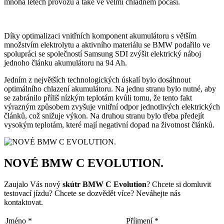
mnoha letech provozu a také ve velmi chladném počasí.
Díky optimalizaci vnitřních komponent akumulátoru s větším
množstvím elektrolytu a aktivního materiálu se BMW podařilo ve
spolupráci se společností Samsung SDI zvýšit elektrický náboj
jednoho článku akumulátoru na 94 Ah.
Jedním z největších technologických úskalí bylo dosáhnout
optimálního chlazení akumulátoru. Na jednu stranu bylo nutné, aby
se zabránilo příliš nízkým teplotám kvůli tomu, že tento fakt
výrazným způsobem zvyšuje vnitřní odpor jednotlivých elektrických
článků, což snižuje výkon. Na druhou stranu bylo třeba předejít
vysokým teplotám, které mají negativní dopad na životnost článků.
NOVÉ BMW C EVOLUTION.
Zaujalo Vás nový
skútr BMW C Evolution
? Chcete si domluvit
testovací jízdu? Chcete se dozvědět více? Neváhejte nás
kontaktovat.
Jméno
*
Příjmení
*