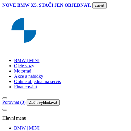
NOVÉ BMW X5. STAČÍ JEN OBJEDNAT.
zavřít
BMW | MINI
Ojeté vozy
Motorrad
Akce a nabídky
Online objednat na servis
Financování
Porovnat (0)
Začít vyhledávat
Hlavní menu
BMW | MINI