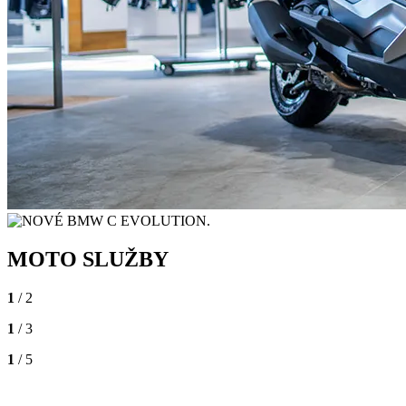
MOTO SLUŽBY
1
/ 2
1
/ 3
1
/ 5