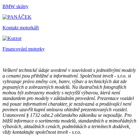
BMW skútry
Kontakt motorkáři
Financování motorky
Veškeré technické údaje uvedené v souvislosti s jednotlivými modely
a cenami jsou přibližné a informativní. Společnost invelt - s.r.o. si
vyhrazuje právo změny cen, barev, výbav a technických dat zde
popsaných a zobrazených modelů. Na ilustračních fotografiích
mohou být zobrazeny modely s nejvyšší výbavou, která není
standardem pro modely v základním provedení. Prezentace vozidel
má pouze informativní charakter, je nezávazná a prodávající není
povinen uzavřít kupní smlouvu ohledně prezentovaných vozidel.
Ustanovení § 1732 odst.2 občanského zákoníku se nepoužije. Pro
bližší informace o sortimentu modelů, standardních a mimořádných
výbavách, aktuálních cenách, podmínkách a termínech dodávek,
vždy kontaktujte společnost invelt - s.r.o.