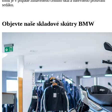
tomu je v případě ztmaveného čelního skla a barevného prošívání
sedáku.
Objevte naše skladové skútry BMW