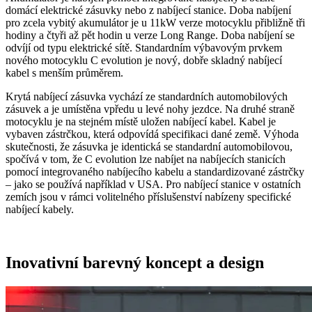
domácí elektrické zásuvky nebo z nabíjecí stanice. Doba nabíjení
pro zcela vybitý akumulátor je u 11kW verze motocyklu přibližně tři
hodiny a čtyři až pět hodin u verze Long Range. Doba nabíjení se
odvíjí od typu elektrické sítě. Standardním výbavovým prvkem
nového motocyklu C evolution je nový, dobře skladný nabíjecí
kabel s menším průměrem.
Krytá nabíjecí zásuvka vychází ze standardních automobilových
zásuvek a je umístěna vpředu u levé nohy jezdce. Na druhé straně
motocyklu je na stejném místě uložen nabíjecí kabel. Kabel je
vybaven zástrčkou, která odpovídá specifikaci dané země. Výhoda
skutečnosti, že zásuvka je identická se standardní automobilovou,
spočívá v tom, že C evolution lze nabíjet na nabíjecích stanicích
pomocí integrovaného nabíjecího kabelu a standardizované zástrčky
– jako se používá například v USA. Pro nabíjecí stanice v ostatních
zemích jsou v rámci volitelného příslušenství nabízeny specifické
nabíjecí kabely.
Inovativní barevný koncept a design