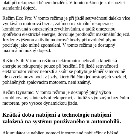
platí při rekuperaci během brzdění. V tomto režimu je k dispozici
standardní dojezd.
Režim Eco Pro: V tomto režimu je při jízdě setrvačností daleko více
využívána motorová brzda, zatímco maximální rekuperace,
kombinovaná s omezeným zrychlováním, a tudíž omezenou
spotřebou elektrické energie, dovoluje prodloužit maximální dojezd.
Jezdec zvýšenou aktivitu motorové brzdy při uvolnění plynu
pociťuje jako mírné zpomalení. V tomto režimu je dostupný
maximální možný dojezd.
Režim Sail: V tomto režimu elektromotor nebrzdí a kinetická
energie se rekuperuje pouze při brzdění. Při jízdě setrvačností
elektromotor vůbec nebrzdí a skútr se pohybuje téměř samovolně –
jde o zcela nový pocit z jízdy, který řidičům jednostopých vozidel,
poháněných spalovacím motorem, není známý.
Režim Dynamic: V tomto režimu je dostupný plný výkon
kombinovaný s intenzivní rekuperací, a tudíž s výrazným brzděním
motorem, pro vysoce dynamickou jízdu.
Krátká doba nabíjení a technologie nabíjení
založená na systému používaného u automobilů.
Akumulátor je nabíjen pomocí integrované nabíječky z běžné