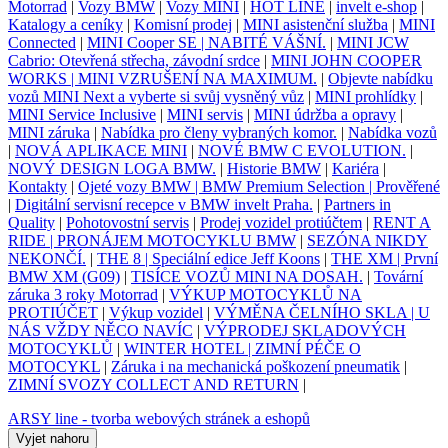
Motorrad
|
Vozy BMW
|
Vozy MINI
|
HOT LINE
|
invelt e-shop
|
Katalogy a ceníky
|
Komisní prodej
|
MINI asistenční služba
|
MINI
Connected
|
MINI Cooper SE | NABITÉ VÁŠNÍ.
|
MINI JCW
Cabrio: Otevřená střecha, závodní srdce
|
MINI JOHN COOPER
WORKS | MINI VZRUŠENÍ NA MAXIMUM.
|
Objevte nabídku
vozů MINI Next a vyberte si svůj vysněný vůz
|
MINI prohlídky
|
MINI Service Inclusive
|
MINI servis
|
MINI údržba a opravy
|
MINI záruka
|
Nabídka pro členy vybraných komor.
|
Nabídka vozů
|
NOVÁ APLIKACE MINI
|
NOVÉ BMW C EVOLUTION.
|
NOVÝ DESIGN LOGA BMW.
|
Historie BMW
|
Kariéra
|
Kontakty
|
Ojeté vozy BMW | BMW Premium Selection | Prověřené
|
Digitální servisní recepce v BMW invelt Praha.
|
Partners in
Quality
|
Pohotovostní servis
|
Prodej vozidel protiúčtem
|
RENT A
RIDE | PRONÁJEM MOTOCYKLU BMW
|
SEZÓNA NIKDY
NEKONČÍ.
|
THE 8 | Speciální edice Jeff Koons
|
THE XM | První
BMW XM (G09)
|
TISÍCE VOZŮ MINI NA DOSAH.
|
Tovární
záruka 3 roky Motorrad
|
VÝKUP MOTOCYKLŮ NA
PROTIÚČET
|
Výkup vozidel
|
VÝMĚNA ČELNÍHO SKLA | U
NÁS VŽDY NĚCO NAVÍC
|
VÝPRODEJ SKLADOVÝCH
MOTOCYKLŮ
|
WINTER HOTEL | ZIMNÍ PÉČE O
MOTOCYKL
|
Záruka i na mechanická poškození pneumatik
|
ZIMNÍ SVOZY COLLECT AND RETURN
|
ARSY line - tvorba webových stránek a eshopů
Vyjet nahoru