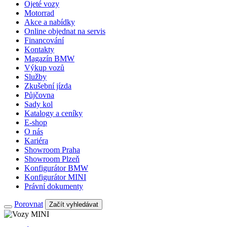
Ojeté vozy
Motorrad
Akce a nabídky
Online objednat na servis
Financování
Kontakty
Magazín BMW
Výkup vozů
Služby
Zkušební jízda
Půjčovna
Sady kol
Katalogy a ceníky
E-shop
O nás
Kariéra
Showroom Praha
Showroom Plzeň
Konfigurátor BMW
Konfigurátor MINI
Právní dokumenty
Porovnat
Začít vyhledávat