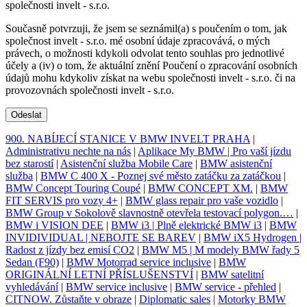
společnosti invelt - s.r.o.
Současně potvrzuji, že jsem se seznámil(a) s poučením o tom, jak
společnost invelt - s.r.o. mé osobní údaje zpracovává, o mých
právech, o možnosti kdykoli odvolat tento souhlas pro jednotlivé
účely a (iv) o tom, že aktuální znění Poučení o zpracování osobních
údajů mohu kdykoliv získat na webu společnosti invelt - s.r.o. či na
provozovnách společnosti invelt - s.r.o.
Odeslat
900. NABÍJECÍ STANICE V BMW INVELT PRAHA
|
Administrativu nechte na nás
|
Aplikace My BMW | Pro vaší jízdu
bez starostí
|
Asistenční služba Mobile Care
|
BMW asistenční
služba
|
BMW C 400 X - Poznej své město zatáčku za zatáčkou
|
BMW Concept Touring Coupé
|
BMW CONCEPT XM.
|
BMW
FIT SERVIS pro vozy 4+
|
BMW glass repair pro vaše vozidlo
|
BMW Group v Sokolově slavnostně otevřela testovací polygon.…
|
BMW i VISION DEE
|
BMW i3 | Plně elektrické BMW i3
|
BMW
INVIDIVIDUAL | NEBOJTE SE BAREV
|
BMW iX5 Hydrogen |
Radost z jízdy bez emisí CO2
|
BMW M5 | M modely BMW řady 5
Sedan (F90)
|
BMW Motorrad service inclusive
|
BMW
ORIGINÁLNÍ LETNÍ PŘÍSLUŠENSTVÍ
|
BMW satelitní
vyhledávání
|
BMW service inclusive
|
BMW service - přehled
|
CITNOW. Zůstaňte v obraze
|
Diplomatic sales
|
Motorky BMW