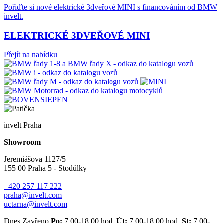
Pořiďte si nové elektrické 3dveřové MINI s financováním od BMW
invelt.
ELEKTRICKÉ 3DVEŘOVÉ MINI
Přejít na nabídku
invelt Praha
Showroom
Jeremiášova 1127/5
155 00 Praha 5 - Stodůlky
+420 257 117 222
praha@invelt.com
uctarna@invelt.com
Dnes Zavřeno
Po:
7.00-18.00 hod.
Út:
7.00-18.00 hod.
St:
7.00-