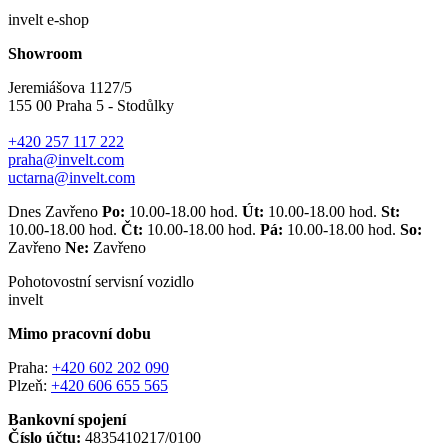
invelt e-shop
Showroom
Jeremiášova 1127/5
155 00 Praha 5 - Stodůlky
+420 257 117 222
praha@invelt.com
uctarna@invelt.com
Dnes Zavřeno
Po:
10.00-18.00 hod.
Út:
10.00-18.00 hod.
St:
10.00-18.00 hod.
Čt:
10.00-18.00 hod.
Pá:
10.00-18.00 hod.
So:
Zavřeno
Ne:
Zavřeno
Pohotovostní servisní vozidlo
invelt
Mimo pracovní dobu
Praha:
+420 602 202 090
Plzeň:
+420 606 655 565
Bankovní spojení
Číslo účtu:
4835410217/0100