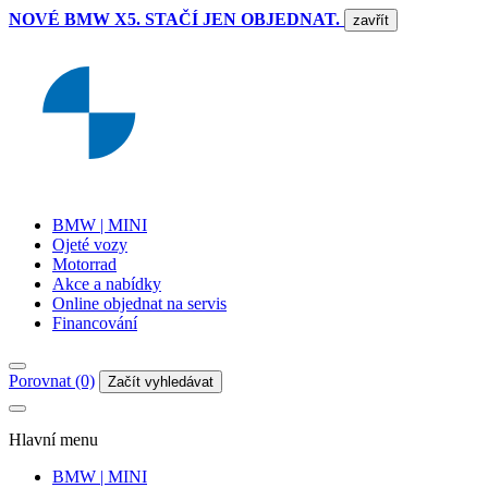
NOVÉ BMW X5. STAČÍ JEN OBJEDNAT.
zavřít
BMW | MINI
Ojeté vozy
Motorrad
Akce a nabídky
Online objednat na servis
Financování
Porovnat (0)
Začít vyhledávat
Hlavní menu
BMW | MINI