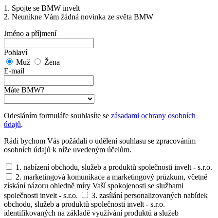
1. Spojte se BMW invelt
2. Neunikne Vám žádná novinka ze světa BMW
Jméno a příjmení
Pohlaví
Muž
Žena
E-mail
Máte BMW?
Odesláním formuláře souhlasíte se
zásadami ochrany osobních
údajů
.
Rádi bychom Vás požádali o udělení souhlasu se zpracováním
osobních údajů k níže uvedeným účelům.
1. nabízení obchodu, služeb a produktů společnosti invelt - s.r.o.
2. marketingová komunikace a marketingový průzkum, včetně
získání názoru ohledně míry Vaší spokojenosti se službami
společnosti invelt - s.r.o.
3. zasílání personalizovaných nabídek
obchodu, služeb a produktů společnosti invelt - s.r.o.
identifikovaných na základě využívání produktů a služeb