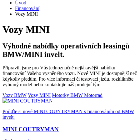
Úvod
Financování
Vozy MINI
Vozy MINI
Výhodné nabídky operativních leasingů
BMW/MINI invelt.
Připravili jsme pro Vás jednoznačně nejlákavější nabídku
financování Vašeho vysněného vozu. Nové MINI je dostupnější než
kdykoliv předtím. Pro více informací či testovací jízdu, rozklikněte
vybraný model nebo kontaktujte náš prodejní tým.
Vozy BMW
Vozy MINI
Motorky BMW Motorrad
Pořiďte si nové MINI COUNTRYMAN s financováním od BMW
invelt.
MINI COUTRYMAN