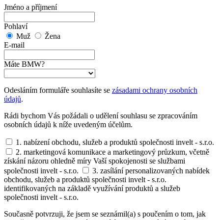
Jméno a příjmení
Pohlaví
Muž
Žena
E-mail
Máte BMW?
Odesláním formuláře souhlasíte se
zásadami ochrany osobních
údajů
.
Rádi bychom Vás požádali o udělení souhlasu se zpracováním
osobních údajů k níže uvedeným účelům.
1. nabízení obchodu, služeb a produktů společnosti invelt - s.r.o.
2. marketingová komunikace a marketingový průzkum, včetně
získání názoru ohledně míry Vaší spokojenosti se službami
společnosti invelt - s.r.o.
3. zasílání personalizovaných nabídek
obchodu, služeb a produktů společnosti invelt - s.r.o.
identifikovaných na základě využívání produktů a služeb
společnosti invelt - s.r.o.
Současně potvrzuji, že jsem se seznámil(a) s poučením o tom, jak