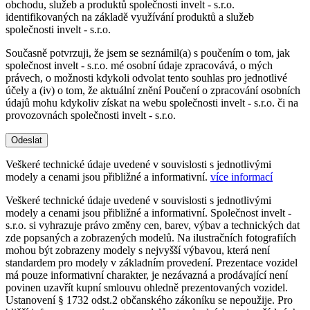
obchodu, služeb a produktů společnosti invelt - s.r.o.
identifikovaných na základě využívání produktů a služeb
společnosti invelt - s.r.o.
Současně potvrzuji, že jsem se seznámil(a) s poučením o tom, jak
společnost invelt - s.r.o. mé osobní údaje zpracovává, o mých
právech, o možnosti kdykoli odvolat tento souhlas pro jednotlivé
účely a (iv) o tom, že aktuální znění Poučení o zpracování osobních
údajů mohu kdykoliv získat na webu společnosti invelt - s.r.o. či na
provozovnách společnosti invelt - s.r.o.
Odeslat
Veškeré technické údaje uvedené v souvislosti s jednotlivými
modely a cenami jsou přibližné a informativní.
více informací
Veškeré technické údaje uvedené v souvislosti s jednotlivými
modely a cenami jsou přibližné a informativní. Společnost invelt -
s.r.o. si vyhrazuje právo změny cen, barev, výbav a technických dat
zde popsaných a zobrazených modelů. Na ilustračních fotografiích
mohou být zobrazeny modely s nejvyšší výbavou, která není
standardem pro modely v základním provedení. Prezentace vozidel
má pouze informativní charakter, je nezávazná a prodávající není
povinen uzavřít kupní smlouvu ohledně prezentovaných vozidel.
Ustanovení § 1732 odst.2 občanského zákoníku se nepoužije. Pro