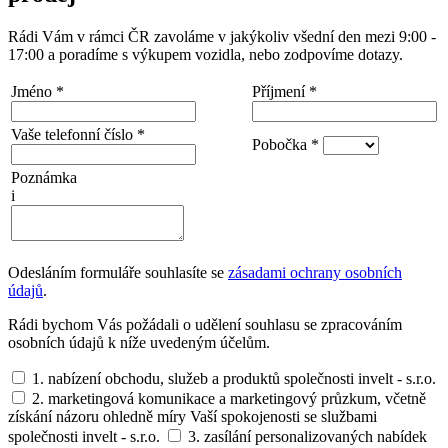
Rádi Vám v rámci ČR zavoláme v jakýkoliv všední den mezi 9:00 -
17:00 a poradíme s výkupem vozidla, nebo zodpovíme dotazy.
Jméno
*
Příjmení
*
Vaše telefonní číslo
*
Pobočka
*
Poznámka
i
Odesláním formuláře souhlasíte se
zásadami ochrany osobních
údajů
.
Rádi bychom Vás požádali o udělení souhlasu se zpracováním
osobních údajů k níže uvedeným účelům.
1. nabízení obchodu, služeb a produktů společnosti invelt - s.r.o.
2. marketingová komunikace a marketingový průzkum, včetně
získání názoru ohledně míry Vaší spokojenosti se službami
společnosti invelt - s.r.o.
3. zasílání personalizovaných nabídek