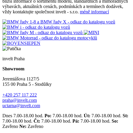
bližší informace o sortimentu modelů, standardních a mimořádných
výbavách, aktuálních cenách, podmínkách a termínech dodávek,
vždy kontaktujte společnost invelt - s.r.o.
méně informací
invelt Praha
Showroom
Jeremiášova 1127/5
155 00 Praha 5 - Stodůlky
+420 257 117 222
praha@invelt.com
uctarna@invelt.com
Dnes 7.00-18.00 hod.
Po:
7.00-18.00 hod.
Út:
7.00-18.00 hod.
St:
7.00-18.00 hod.
Čt:
7.00-18.00 hod.
Pá:
7.00-18.00 hod.
So:
Zavřeno
Ne:
Zavřeno