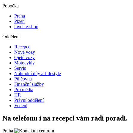
Pobočka
Praha
Plzeň
invelt e-shop
Oddělení
Recepce
Nové vozy
Ojeté vozy
Motocykly
Servis
Náhradní díly a Lifestyle
Půjčovna
Finanční služby
Pro média
HR
Právní oddělení
Vedení
Na telefonu i na recepci vám rádi poradí.
Praha