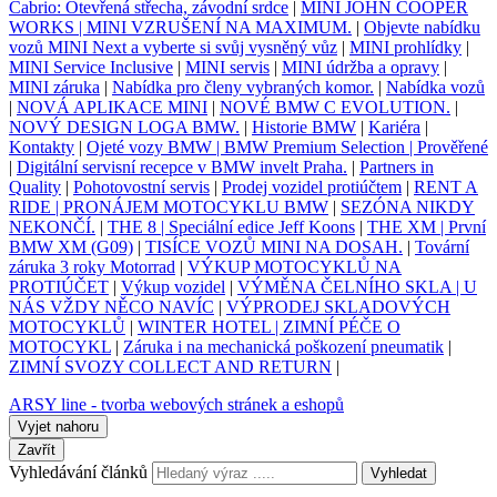
Cabrio: Otevřená střecha, závodní srdce
|
MINI JOHN COOPER
WORKS | MINI VZRUŠENÍ NA MAXIMUM.
|
Objevte nabídku
vozů MINI Next a vyberte si svůj vysněný vůz
|
MINI prohlídky
|
MINI Service Inclusive
|
MINI servis
|
MINI údržba a opravy
|
MINI záruka
|
Nabídka pro členy vybraných komor.
|
Nabídka vozů
|
NOVÁ APLIKACE MINI
|
NOVÉ BMW C EVOLUTION.
|
NOVÝ DESIGN LOGA BMW.
|
Historie BMW
|
Kariéra
|
Kontakty
|
Ojeté vozy BMW | BMW Premium Selection | Prověřené
|
Digitální servisní recepce v BMW invelt Praha.
|
Partners in
Quality
|
Pohotovostní servis
|
Prodej vozidel protiúčtem
|
RENT A
RIDE | PRONÁJEM MOTOCYKLU BMW
|
SEZÓNA NIKDY
NEKONČÍ.
|
THE 8 | Speciální edice Jeff Koons
|
THE XM | První
BMW XM (G09)
|
TISÍCE VOZŮ MINI NA DOSAH.
|
Tovární
záruka 3 roky Motorrad
|
VÝKUP MOTOCYKLŮ NA
PROTIÚČET
|
Výkup vozidel
|
VÝMĚNA ČELNÍHO SKLA | U
NÁS VŽDY NĚCO NAVÍC
|
VÝPRODEJ SKLADOVÝCH
MOTOCYKLŮ
|
WINTER HOTEL | ZIMNÍ PÉČE O
MOTOCYKL
|
Záruka i na mechanická poškození pneumatik
|
ZIMNÍ SVOZY COLLECT AND RETURN
|
ARSY line - tvorba webových stránek a eshopů
Vyjet nahoru
Zavřít
Vyhledávání článků
Vyhledat