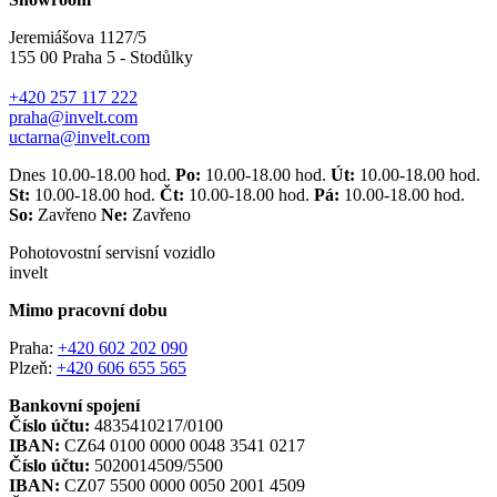
Jeremiášova 1127/5
155 00 Praha 5 - Stodůlky
+420 257 117 222
praha@invelt.com
uctarna@invelt.com
Dnes 10.00-18.00 hod.
Po:
10.00-18.00 hod.
Út:
10.00-18.00 hod.
St:
10.00-18.00 hod.
Čt:
10.00-18.00 hod.
Pá:
10.00-18.00 hod.
So:
Zavřeno
Ne:
Zavřeno
Pohotovostní servisní vozidlo
invelt
Mimo pracovní dobu
Praha:
+420 602 202 090
Plzeň:
+420 606 655 565
Bankovní spojení
Číslo účtu:
4835410217/0100
IBAN:
CZ64 0100 0000 0048 3541 0217
Číslo účtu:
5020014509/5500
IBAN:
CZ07 5500 0000 0050 2001 4509