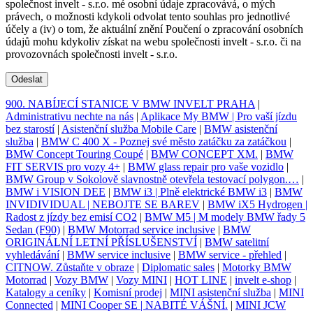
společnost invelt - s.r.o. mé osobní údaje zpracovává, o mých
právech, o možnosti kdykoli odvolat tento souhlas pro jednotlivé
účely a (iv) o tom, že aktuální znění Poučení o zpracování osobních
údajů mohu kdykoliv získat na webu společnosti invelt - s.r.o. či na
provozovnách společnosti invelt - s.r.o.
Odeslat
900. NABÍJECÍ STANICE V BMW INVELT PRAHA
|
Administrativu nechte na nás
|
Aplikace My BMW | Pro vaší jízdu
bez starostí
|
Asistenční služba Mobile Care
|
BMW asistenční
služba
|
BMW C 400 X - Poznej své město zatáčku za zatáčkou
|
BMW Concept Touring Coupé
|
BMW CONCEPT XM.
|
BMW
FIT SERVIS pro vozy 4+
|
BMW glass repair pro vaše vozidlo
|
BMW Group v Sokolově slavnostně otevřela testovací polygon.…
|
BMW i VISION DEE
|
BMW i3 | Plně elektrické BMW i3
|
BMW
INVIDIVIDUAL | NEBOJTE SE BAREV
|
BMW iX5 Hydrogen |
Radost z jízdy bez emisí CO2
|
BMW M5 | M modely BMW řady 5
Sedan (F90)
|
BMW Motorrad service inclusive
|
BMW
ORIGINÁLNÍ LETNÍ PŘÍSLUŠENSTVÍ
|
BMW satelitní
vyhledávání
|
BMW service inclusive
|
BMW service - přehled
|
CITNOW. Zůstaňte v obraze
|
Diplomatic sales
|
Motorky BMW
Motorrad
|
Vozy BMW
|
Vozy MINI
|
HOT LINE
|
invelt e-shop
|
Katalogy a ceníky
|
Komisní prodej
|
MINI asistenční služba
|
MINI
Connected
|
MINI Cooper SE | NABITÉ VÁŠNÍ.
|
MINI JCW