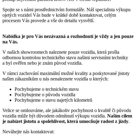
Spojte se s námi prostřednictvím formuláře. Náš specialista výkupu
ojetých vozidel Vás bude v krátké době kontaktovat, celým
procesem Vás provede a vše do detailu vysvětlí.
Nabídka je pro Vás nezávazná a rozhodnutí je vždy a jen pouze
na Vás.
V našich showroomech naleznete pouze vozidla, která prošla
odbornou kontrolou technického stavu našimi servisními techniky
a byl ověřen nebo je znám původ vozidla.
V rámci zachování maximální možné kvality a poskytované jistoty
našim zákazníkům u nás nenaleznete vozidla u kterých:
Pochybujeme o technickém stavu
Pochybujeme o původu vozidla
Pochybujeme o stavu najetých kilometrů
Velice se omlouváme, ale jakákoliv pochybnost o kvalitě či původu
vozidla může být důvodem odmítnutí výkupu vozidla.
Naším cílem
je nabízet jistotu a spolehlivost, která umocňuje radost z jízdy
.
Neváhejte nás kontaktovat: