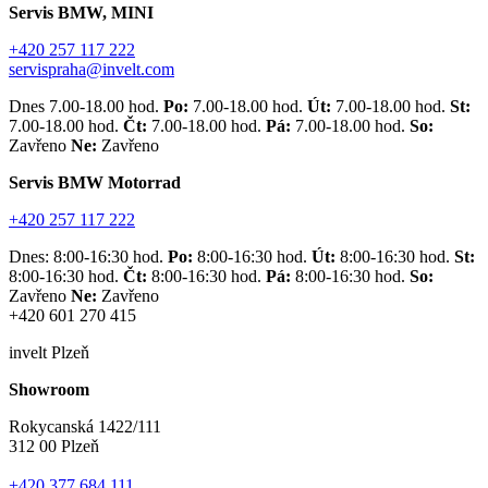
Servis BMW, MINI
+420 257 117 222
servispraha@invelt.com
Dnes 7.00-18.00 hod.
Po:
7.00-18.00 hod.
Út:
7.00-18.00 hod.
St:
7.00-18.00 hod.
Čt:
7.00-18.00 hod.
Pá:
7.00-18.00 hod.
So:
Zavřeno
Ne:
Zavřeno
Servis BMW Motorrad
+420 257 117 222
Dnes: 8:00-16:30 hod.
Po:
8:00-16:30 hod.
Út:
8:00-16:30 hod.
St:
8:00-16:30 hod.
Čt:
8:00-16:30 hod.
Pá:
8:00-16:30 hod.
So:
Zavřeno
Ne:
Zavřeno
+420 601 270 415
invelt Plzeň
Showroom
Rokycanská 1422/111
312 00 Plzeň
+420 377 684 111