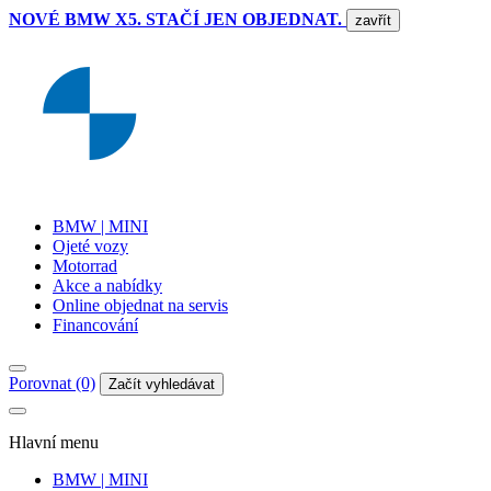
NOVÉ BMW X5. STAČÍ JEN OBJEDNAT.
zavřít
BMW | MINI
Ojeté vozy
Motorrad
Akce a nabídky
Online objednat na servis
Financování
Porovnat (0)
Začít vyhledávat
Hlavní menu
BMW | MINI