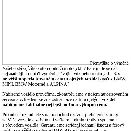
Přemýšlíte o výměně
Vašeho stávajícího automobilu či motocyklu? Kde jinde se dá
nejsnadněji prodat či vyměnit stávající vůz nebo motocykl než
v
největším specializovaném centru ojetých vozidel
značek BMW,
MINI, BMW Motorrad a ALPINA?
Nabízené vozidlo prověříme, zkontrolujeme v našem autorizovaném
servisu a vzhledem ke znalosti situace na trhu ojetých vozidel,
nabídneme i aktuálně nejlepší možnou výkupní cenu.
Pokud se rozhodnete s námi obchod uzavřít, přebereme záruky
za Vaše vozidlo a zařídíme i veškerou administrativu spojenou
s převodem vozidla. Garantujeme seriózní jednání, jistotu a férový
přístup největšího partnera BMW AG v České republice.