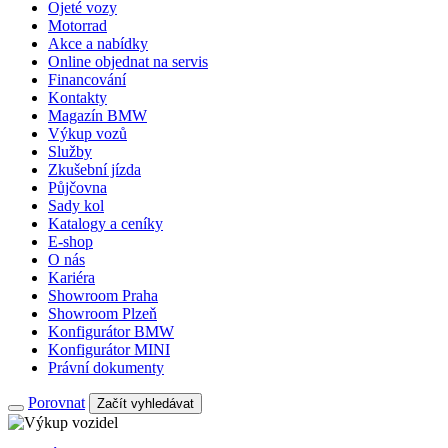
Ojeté vozy
Motorrad
Akce a nabídky
Online objednat na servis
Financování
Kontakty
Magazín BMW
Výkup vozů
Služby
Zkušební jízda
Půjčovna
Sady kol
Katalogy a ceníky
E-shop
O nás
Kariéra
Showroom Praha
Showroom Plzeň
Konfigurátor BMW
Konfigurátor MINI
Právní dokumenty
Porovnat
Začít vyhledávat