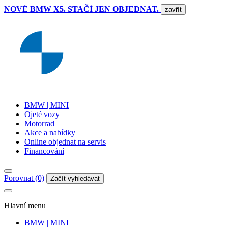
NOVÉ BMW X5. STAČÍ JEN OBJEDNAT.
zavřít
BMW | MINI
Ojeté vozy
Motorrad
Akce a nabídky
Online objednat na servis
Financování
Porovnat (0)
Začít vyhledávat
Hlavní menu
BMW | MINI