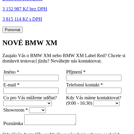
3 152 987 Kč
bez DPH
3 815 114 Kč s DPH
Porovnat
NOVÉ BMW XM
Zaujalo Vás o BMW XM nebo BMW XM Label Red? Chcete si
domluvit testovací jízdu? Neváhejte nás kontaktovat.
Jméno
*
Příjmení
*
E-mail
*
Telefonní kontakt
*
Co pro Vás můžeme udělat?
Kdy Vás máme kontaktovat?
(9:00 - 16:30)
Showroom
*
Poznámka