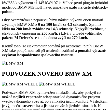
kW/653 k výkonem až 145 kW/197 k. Vůbec první plug-in hybridní
model od BMW MGmbH navíc umožňuje
jízdu na čistě elektrický
pohon.
Díky okamžitému a nepolevujícímu nárůstu výkonu obou motorů
zrychluje BMW XM
z 0 na 100 km/h za 4,3 sekundy
. Sprint z
klidu
na 200 km/h zvládne za 14,3 sekundy
.
Nejvyšší rychlost
je
elektronicky omezena na
250 km/h
, i když v případě volitelného
paketu M Driver's
se tato hodnota zvýší na
270 km/h.
Kromě toho, že elektromotor pomáhá při akceleraci, plní v BMW
XM také podpůrnou roli při ustáleném zatížení a
pomáhá výrazně
zvyšovat hospodárnost spalovacího motoru.
PODVOZEK NOVÉHO BMW XM
Podvozek BMW XM byl navržen a naladěn tak, aby poskytl co
možná
nejširší repertoár schopností
od dynamického projevu
vysokovýkonného vozu až po vynikající jízdní komfort. Výsledkem
je výjimečná
suverenita a jistota
ve všech jízdních situacích. K