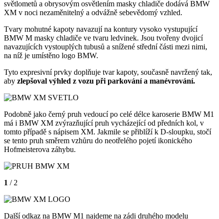
světlometů a obrysovým osvětlením masky chladiče dodává BMW
XM v noci nezaměnitelný a odvážně sebevědomý vzhled.
Tvary mohutné kapoty navazují na kontury vysoko vystupující
BMW M masky chladiče ve tvaru ledvinek. Jsou tvořeny dvojicí
navazujících vystouplých tubusů a snížené střední části mezi nimi,
na níž je umístěno logo BMW.
Tyto expresivní prvky doplňuje tvar kapoty, současně navržený tak,
aby
zlepšoval výhled z vozu při parkování a manévrování.
Podobně jako černý pruh vedoucí po celé délce karoserie BMW M1
má i BMW XM zvýrazňující pruh vycházející od předních kol, v
tomto případě s nápisem XM. Jakmile se přiblíží k D-sloupku, stočí
se tento pruh směrem vzhůru do neotřelého pojetí ikonického
Hofmeisterova záhybu.
1
/ 2
Další odkaz na BMW M1 najdeme na zádi druhého modelu