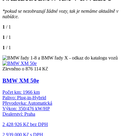
*pokud se nezobrazují žádné vozy, tak je nemáme aktuálně v
nabídce.
1
/ 1
1
/ 1
1
/ 1
Zlevněno o 876 114 Kč
BMW XM 50e
Počet km:
1966 km
Palivo:
Plug-in-Hybrid
Převodovka:
Automatická
Výkon:
350/476 kW/HP
Dealerství:
Praha
2 428 926 Kč
bez DPH
2 939 000 Kč s DPH