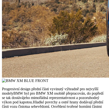
Progresivní design přední části vyvinutý výhradně pro nejvyšší
modelyBMW byl pro BMW XM osobitě přepracován, do popředí
se tak dostávájeho mimořádná reprezentativnost a pozoruhodný
výkon pod kapotou.Hladké povrchy a ostré hrany dodávají přední
části vozu čistotua sebevědomí. Osvětlení tvořené horními částmi