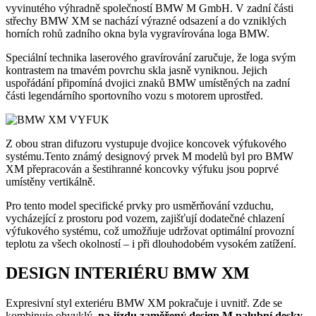
vyvinutého výhradně společností BMW M GmbH. V zadní části
střechy BMW XM se nachází výrazné odsazení a do vzniklých
horních rohů zadního okna byla vygravírována loga BMW.
Speciální technika laserového gravírování zaručuje, že loga svým
kontrastem na tmavém povrchu skla jasně vyniknou. Jejich
uspořádání připomíná dvojici znaků BMW umístěných na zadní
části legendárního sportovního vozu s motorem uprostřed.
Z obou stran difuzoru vystupuje dvojice koncovek výfukového
systému.Tento známý designový prvek M modelů byl pro BMW
XM přepracován a šestihranné koncovky výfuku jsou poprvé
umístěny vertikálně.
Pro tento model specifické prvky pro usměrňování vzduchu,
vycházející z prostoru pod vozem, zajišťují dodatečné chlazení
výfukového systému, což umožňuje udržovat optimální provozní
teplotu za všech okolností – i při dlouhodobém vysokém zatížení.
DESIGN INTERIÉRU BMW XM
Expresivní styl exteriéru BMW XM pokračuje i uvnitř. Zde se
kombinuje obvyklý,
na jízdu zaměřený design M palubní desky