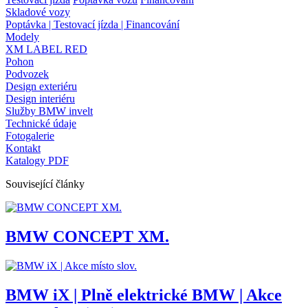
Skladové vozy
Poptávka | Testovací jízda | Financování
Modely
XM LABEL RED
Pohon
Podvozek
Design exteriéru
Design interiéru
Služby BMW invelt
Technické údaje
Fotogalerie
Kontakt
Katalogy PDF
Související články
BMW CONCEPT XM.
BMW iX | Plně elektrické BMW | Akce