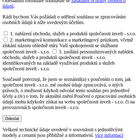
Odesláním formuláře souhlasíte se
zásadami ochrany osobních
údajů
.
Rádi bychom Vás požádali o udělení souhlasu se zpracováním
osobních údajů k níže uvedeným účelům.
1. nabízení obchodu, služeb a produktů společnosti invelt - s.r.o.
2. marketingová komunikace a marketingový průzkum, včetně
získání názoru ohledně míry Vaší spokojenosti se službami
společnosti invelt - s.r.o.
3. zasílání personalizovaných nabídek
obchodu, služeb a produktů společnosti invelt - s.r.o.
identifikovaných na základě využívání produktů a služeb
společnosti invelt - s.r.o.
Současně potvrzuji, že jsem se seznámil(a) s poučením o tom, jak
společnost invelt - s.r.o. mé osobní údaje zpracovává, o mých
právech, o možnosti kdykoli odvolat tento souhlas pro jednotlivé
účely a (iv) o tom, že aktuální znění Poučení o zpracování osobních
údajů mohu kdykoliv získat na webu společnosti invelt - s.r.o. či na
provozovnách společnosti invelt - s.r.o.
Odeslat
Veškeré technické údaje uvedené v souvislosti s jednotlivými
modely a cenami jsou přibližné a informativní.
více informací