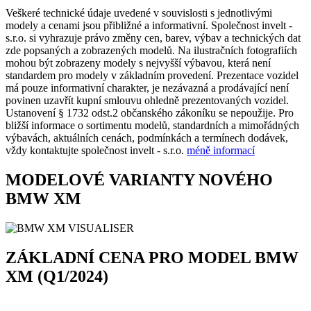
Veškeré technické údaje uvedené v souvislosti s jednotlivými
modely a cenami jsou přibližné a informativní. Společnost invelt -
s.r.o. si vyhrazuje právo změny cen, barev, výbav a technických dat
zde popsaných a zobrazených modelů. Na ilustračních fotografiích
mohou být zobrazeny modely s nejvyšší výbavou, která není
standardem pro modely v základním provedení. Prezentace vozidel
má pouze informativní charakter, je nezávazná a prodávající není
povinen uzavřít kupní smlouvu ohledně prezentovaných vozidel.
Ustanovení § 1732 odst.2 občanského zákoníku se nepoužije. Pro
bližší informace o sortimentu modelů, standardních a mimořádných
výbavách, aktuálních cenách, podmínkách a termínech dodávek,
vždy kontaktujte společnost invelt - s.r.o.
méně informací
MODELOVÉ VARIANTY NOVÉHO
BMW XM
ZÁKLADNÍ CENA PRO MODEL BMW
XM (Q1/2024)