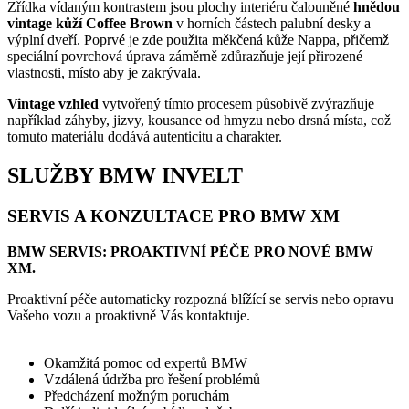
Zřídka vídaným kontrastem jsou plochy interiéru čalouněné
hnědou
vintage kůží Coffee Brown
v horních částech palubní desky a
výplní dveří. Poprvé je zde použita měkčená kůže Nappa, přičemž
speciální povrchová úprava záměrně zdůrazňuje její přirozené
vlastnosti, místo aby je zakrývala.
Vintage vzhled
vytvořený tímto procesem působivě zvýrazňuje
například záhyby, jizvy, kousance od hmyzu nebo drsná místa, což
tomuto materiálu dodává autenticitu a charakter.
SLUŽBY BMW INVELT
SERVIS A KONZULTACE PRO BMW XM
BMW SERVIS: PROAKTIVNÍ PÉČE PRO NOVÉ BMW
XM.
Proaktivní péče automaticky rozpozná blížící se servis nebo opravu
Vašeho vozu a proaktivně Vás kontaktuje.
Okamžitá pomoc od expertů BMW
Vzdálená údržba pro řešení problémů
Předcházení možným poruchám