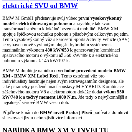
elektrické SVU od BMW
BMW M GmbH představuje svůj vůbec
první vysokovýkonný
model s elektrifikovaným pohonem
a zrychluje tak svou
transformaci směrem k lokálně bezemisní mobilitě. BMW XM
spojuje špičkovou techniku pohonu s působivým celkovým pojetím.
Tento vysokovýkonný vůz s karoserií Sports Activity Vehicle (SAV)
je vybaven nově vyvinutým plug-in hybridním systémem s
maximálním výkonem
480 kW/653 k
generovaným kombinací
spalovacího motoru o výkonu až 360 kW/489 k a elektrického
pohonu o výkonu až 145 kW/197 k.
BMW M doplňuje nabídku o
vrcholné provedení modelu BMW
XM - BMW XM Label Red
. Tento extrémní vůz pro
individualisty fascinuje nejen svým extravagantním designem, ale
také parametry posílené hnací soustavy M HYBRID. Kombinace
zážehového motoru V8 a elektromotoru dokáže dodat
výkon 550
kW/748 k
a
točivý moment 1000 N.m.
Jde tedy o nejvýkonnější a
nejsilnější sériové BMW všech dob.
Přijďte se k nám do
BMW invelt Praha | Plzeň
podívat a domluvit
si testovací jízdu nebo zjistit více informací.
NABÍDKA BMW XM V INVELTU