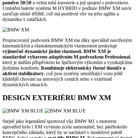
poměru
50:50
a velmi tuhá karoserie a její spojení s podvozkem.
Umístění baterie systému M HYBRID v podlaze BMW XM navíc
zaručuje nízké těžiště, což má pozitivní vliv na jeho agilitu a
dynamiku v zatáčkách.
Propracovaný podvozek BMW XM mu díky speciálně navrženým
kinematickým a elastokinematickým vlastnostem poskytuje
výjimečně dynamické jízdní vlastnosti.
BMW XM je
standardně vybaveno adaptivním M podvozkem Professional
,
který je dalším příspěvkem ke špičkovým výkonům a vynikajícímu
jízdnímu komfortu.
Kombinuje elektronicky řízené tlumiče a
aktivní stabilizátory
, což jsou systémy umožňující vozu ještě
klidnější chování na nerovných cestách nebo v extrémně
dynamických situacích.
DESIGN EXTERIÉRU BMW XM
Stejně jako legendární sportovní vůz BMW M1 s motorem
uprostřed bylo i XM vyvinuto zcela samostatně, bez jakéhokoliv
koncepčního základu, který by se nacházel v modelové paletě
BMW. Jedná se tedy o
ryzí dílo BMW M
. Nekompromisní design