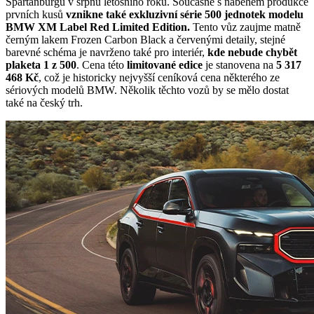
Spartanburgu v srpnu letošního roku. Současně s náběhem produkce
prvních kusů
vznikne také exkluzivní série 500 jednotek modelu
BMW XM Label Red Limited Edition.
Tento vůz zaujme matně
černým lakem Frozen Carbon Black a červenými detaily, stejné
barevné schéma je navrženo také pro interiér,
kde nebude chybět
plaketa 1 z 500
. Cena této
limitované edice
je stanovena na
5 317
468 Kč
, což je historicky nejvyšší ceníková cena některého ze
sériových modelů BMW. Několik těchto vozů by se mělo dostat
také na český trh.