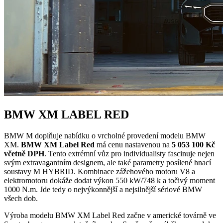
BMW XM LABEL RED
BMW M doplňuje nabídku o vrcholné provedení modelu BMW
XM.
BMW XM Label Red
má cenu nastavenou na
5 053 100 Kč
včetně DPH
. Tento extrémní vůz pro individualisty fascinuje nejen
svým extravagantním designem, ale také parametry posílené hnací
soustavy M HYBRID. Kombinace zážehového motoru V8 a
elektromotoru dokáže dodat výkon 550 kW/748 k a točivý moment
1000 N.m. Jde tedy o nejvýkonnější a nejsilnější sériové BMW
všech dob.
Výroba modelu BMW XM Label Red začne v americké továrně ve