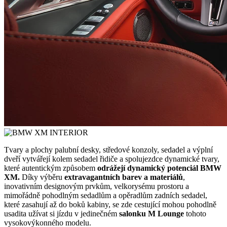
Tvary a plochy palubní desky, středové konzoly, sedadel a výplní
dveří vytvářejí kolem sedadel řidiče a spolujezdce dynamické tvary,
které autentickým způsobem
odrážejí dynamický potenciál BMW
XM.
Díky výběru
extravagantních barev a materiálů
,
inovativním designovým prvkům, velkorysému prostoru a
mimořádně pohodlným sedadlům a opěradlům zadních sedadel,
které zasahují až do boků kabiny, se zde cestující mohou pohodlně
usadita užívat si jízdu v jedinečném
salonku M Lounge
tohoto
vysokovýkonného modelu.