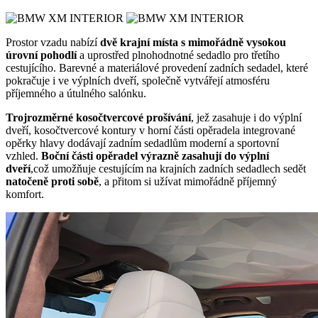
Prostor vzadu nabízí
dvě krajní místa s mimořádně vysokou
úrovní pohodlí
a uprostřed plnohodnotné sedadlo pro třetího
cestujícího. Barevné a materiálové provedení zadních sedadel, které
pokračuje i ve výplních dveří, společně vytvářejí atmosféru
příjemného a útulného salónku.
Trojrozměrné kosočtvercové prošívání
, jež zasahuje i do výplní
dveří, kosočtvercové kontury v horní části opěradela integrované
opěrky hlavy dodávají zadním sedadlům moderní a sportovní
vzhled.
Boční části opěradel výrazně zasahují do výplní
dveří
,což umožňuje cestujícím na krajních zadních sedadlech sedět
natočeně proti sobě
, a přitom si užívat mimořádně příjemný
komfort.