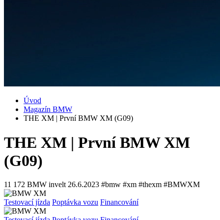
Úvod
Magazín BMW
THE XM | První BMW XM (G09)
THE XM | První BMW XM
(G09)
11 172
BMW invelt
26.6.2023
#bmw #xm #thexm #BMWXM
Testovací jízda
Poptávka vozu
Financování
Testovací jízda
Poptávka vozu
Financování