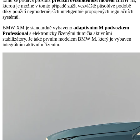
tomu se přidává proslulá
precizní ovladatelnost modelů BMW M
,
kterou je možné v tomto případě zažít vezvláště působivé podobě
díky použití nejmodernějších inteligentně propojených regulačních
systémů.
BMW XM je standardně vybaveno
adaptivním M podvozkem
Professional
s elektronicky řízenými tlumičia aktivními
stabilizátory. Je také prvním modelem BMW M, který je vybaven
integrálním aktivním řízením.