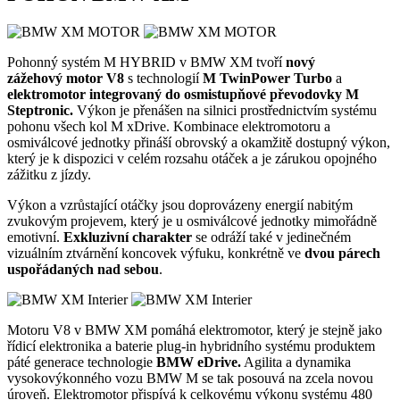
Pohonný systém M HYBRID v BMW XM tvoří
nový
zážehový
motor V8
s technologií
M TwinPower Turbo
a
elektromotor integrovaný do osmistupňové převodovky M
Steptronic.
Výkon je přenášen na silnici prostřednictvím systému
pohonu všech kol M xDrive. Kombinace elektromotoru a
osmiválcové jednotky přináší obrovský a okamžitě dostupný výkon,
který je k dispozici v celém rozsahu otáček a je zárukou opojného
zážitku z jízdy.
Výkon a vzrůstající otáčky jsou doprovázeny energií nabitým
zvukovým projevem, který je u osmiválcové jednotky mimořádně
emotivní.
Exkluzivní charakter
se odráží také v jedinečném
vizuálním ztvárnění koncovek výfuku, konkrétně ve
dvou párech
uspořádaných nad sebou
.
Motoru V8 v BMW XM pomáhá elektromotor, který je stejně jako
řídicí elektronika a baterie plug-in hybridního systému produktem
páté generace technologie
BMW eDrive.
Agilita a dynamika
vysokovýkonného vozu BMW M se tak posouvá na zcela novou
úroveň. Elektromotor přispívá k celkovému výkonu systému 480