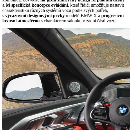
a M specifická koncepce ovládání
, která řidiči umožňuje nastavit
charakteristiku různých systémů vozu podle svých potřeb,
s
výraznými designovými prvky
modelů BMW X a
progresivní
luxusní atmosférou
s charakterem salonku v zadní části vozu.