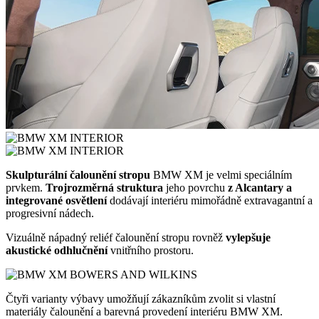
Skulpturální čalounění stropu
BMW XM je velmi speciálním
prvkem.
Trojrozměrná struktura
jeho povrchu
z Alcantary a
integrované osvětlení
dodávají interiéru mimořádně extravagantní a
progresivní nádech.
Vizuálně nápadný reliéf čalounění stropu rovněž
vylepšuje
akustické odhlučnění
vnitřního prostoru.
Čtyři varianty výbavy umožňují zákazníkům zvolit si vlastní
materiály čalounění a barevná provedení interiéru BMW XM.