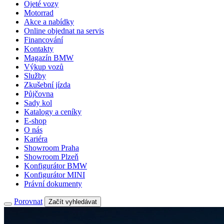
Ojeté vozy
Motorrad
Akce a nabídky
Online objednat na servis
Financování
Kontakty
Magazín BMW
Výkup vozů
Služby
Zkušební jízda
Půjčovna
Sady kol
Katalogy a ceníky
E-shop
O nás
Kariéra
Showroom Praha
Showroom Plzeň
Konfigurátor BMW
Konfigurátor MINI
Právní dokumenty
Porovnat
Začít vyhledávat