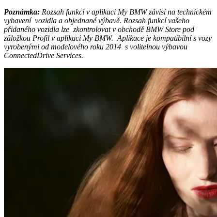
Poznámka:
Rozsah funkcí v aplikaci My BMW závisí na technickém
vybavení vozidla a objednané výbavě. Rozsah funkcí vašeho
přidaného vozidla lze zkontrolovat v obchodě BMW Store pod
záložkou Profil v aplikaci My BMW. Aplikace je kompatibilní s vozy
vyrobenými od modelového roku 2014 s volitelnou výbavou
ConnectedDrive Services.