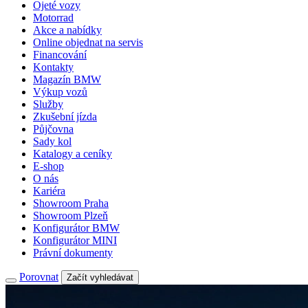
Ojeté vozy
Motorrad
Akce a nabídky
Online objednat na servis
Financování
Kontakty
Magazín BMW
Výkup vozů
Služby
Zkušební jízda
Půjčovna
Sady kol
Katalogy a ceníky
E-shop
O nás
Kariéra
Showroom Praha
Showroom Plzeň
Konfigurátor BMW
Konfigurátor MINI
Právní dokumenty
Porovnat
Začít vyhledávat