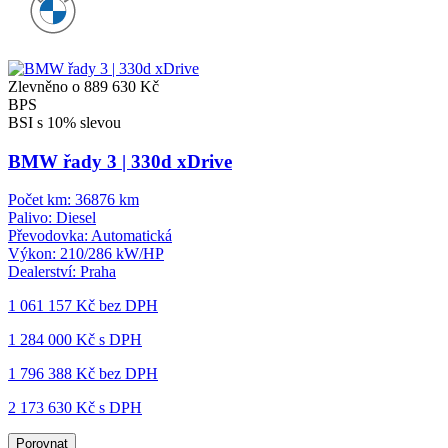
Zlevněno o 889 630 Kč
BPS
BSI s 10% slevou
BMW řady 3 | 330d xDrive
Počet km:
36876 km
Palivo:
Diesel
Převodovka:
Automatická
Výkon:
210/286 kW/HP
Dealerství:
Praha
1 061 157 Kč
bez DPH
1 284 000 Kč s DPH
1 796 388 Kč
bez DPH
2 173 630 Kč s DPH
Porovnat