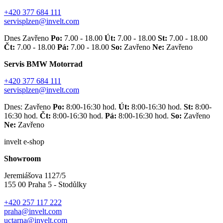
+420 377 684 111
servisplzen@invelt.com
Dnes Zavřeno
Po:
7.00 - 18.00
Út:
7.00 - 18.00
St:
7.00 - 18.00
Čt:
7.00 - 18.00
Pá:
7.00 - 18.00
So:
Zavřeno
Ne:
Zavřeno
Servis BMW Motorrad
+420 377 684 111
servisplzen@invelt.com
Dnes: Zavřeno
Po:
8:00-16:30 hod.
Út:
8:00-16:30 hod.
St:
8:00-
16:30 hod.
Čt:
8:00-16:30 hod.
Pá:
8:00-16:30 hod.
So:
Zavřeno
Ne:
Zavřeno
invelt e-shop
Showroom
Jeremiášova 1127/5
155 00 Praha 5 - Stodůlky
+420 257 117 222
praha@invelt.com
uctarna@invelt.com