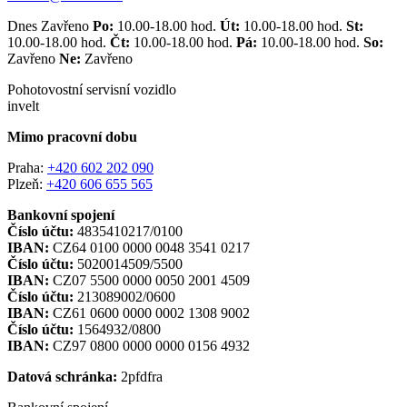
Dnes Zavřeno
Po:
10.00-18.00 hod.
Út:
10.00-18.00 hod.
St:
10.00-18.00 hod.
Čt:
10.00-18.00 hod.
Pá:
10.00-18.00 hod.
So:
Zavřeno
Ne:
Zavřeno
Pohotovostní servisní vozidlo
invelt
Mimo pracovní dobu
Praha:
+420 602 202 090
Plzeň:
+420 606 655 565
Bankovní spojení
Číslo účtu:
4835410217/0100
IBAN:
CZ64 0100 0000 0048 3541 0217
Číslo účtu:
5020014509/5500
IBAN:
CZ07 5500 0000 0050 2001 4509
Číslo účtu:
213089002/0600
IBAN:
CZ61 0600 0000 0002 1308 9002
Číslo účtu:
1564932/0800
IBAN:
CZ97 0800 0000 0000 0156 4932
Datová schránka:
2pfdfra