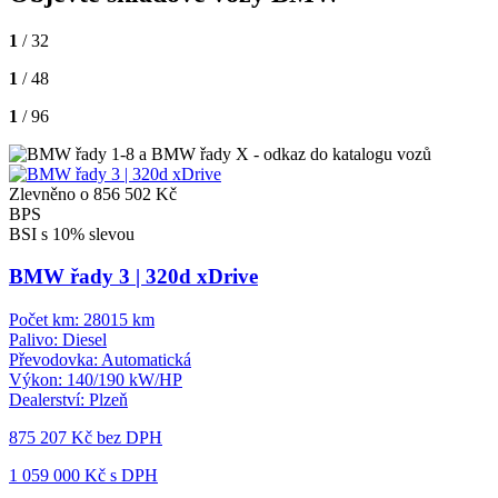
1
/ 32
1
/ 48
1
/ 96
Zlevněno o 856 502 Kč
BPS
BSI s 10% slevou
BMW řady 3 | 320d xDrive
Počet km:
28015 km
Palivo:
Diesel
Převodovka:
Automatická
Výkon:
140/190 kW/HP
Dealerství:
Plzeň
875 207 Kč
bez DPH
1 059 000 Kč s DPH