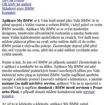
OR kódy ke stažení
Skladové vozy BMW
Kontakty
Aplikace My BMW
se k Vám hodí stejně jako Vaše BMW. Je to
přímé spojení s Vaším vozem a světem BMW, i když právě ve svém
BMW nesedíte. Aplikace My BMW se se svým moderním
designem, intuitivním uživatelským rozhraním a mnoha funkcemi
stane Vaším každodenním společníkem na cestách. Své další trasy
můžete plánovat přímo na cestě, nebo můžete další cíl do svého
BMW poslat z obývacího pokoje. Zkontrolujte dojezd ještě před
tím, než vyrazíte na cestu, před tím si také můžete vychladit nebo
vyhřát interiér.
Nejste si jisti, že jste své BMW po příjezdu zamkli? Zkontrolujte to
v aplikaci a zamkněte ho na dálku. Aplikace My BMW má také
mnoho mimořádně praktických funkcí navržených přímo pro Vaše
elektrické nebo plug-in hybridní BMW. Snižte například spotřebu
energie a náklady pomocí časovače nabíjení a klimatizace, a jakmile
nastane čas další návštěvy servisu
, aplikace Vás na to upozorní a
umožní Vám ji napřímo
domluvit
s
BMW invelt servisem v Praze
nebo Plzni
, v případě dotazů můžete kontaktovat naše
servisní
poradce
.
Ať už to je kdykoliv a kdekoliv, aplikace My BMW zajistí