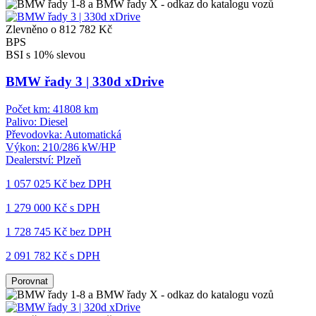
Zlevněno o 812 782 Kč
BPS
BSI s 10% slevou
BMW řady 3 | 330d xDrive
Počet km:
41808 km
Palivo:
Diesel
Převodovka:
Automatická
Výkon:
210/286 kW/HP
Dealerství:
Plzeň
1 057 025 Kč
bez DPH
1 279 000 Kč s DPH
1 728 745 Kč
bez DPH
2 091 782 Kč s DPH
Porovnat