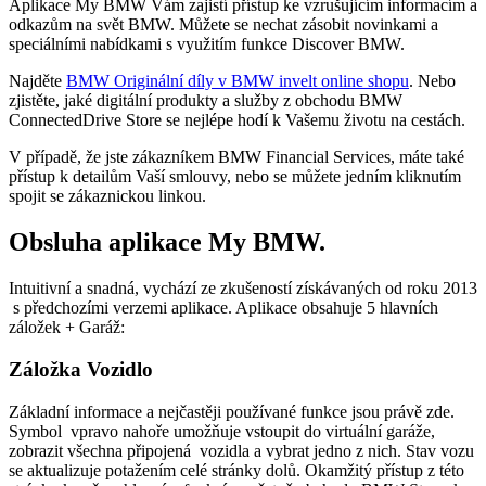
Aplikace My BMW Vám zajistí přístup ke vzrušujícím informacím a
odkazům na svět BMW. Můžete se nechat zásobit novinkami a
speciálními nabídkami s využitím funkce Discover BMW.
Najděte
BMW Originální díly v BMW invelt online shopu
. Nebo
zjistěte, jaké digitální produkty a služby z obchodu BMW
ConnectedDrive Store se nejlépe hodí k Vašemu životu na cestách.
V případě, že jste zákazníkem BMW Financial Services, máte také
přístup k detailům Vaší smlouvy, nebo se můžete jedním kliknutím
spojit se zákaznickou linkou.
Obsluha aplikace My BMW.
Intuitivní a snadná, vychází ze zkušeností získávaných od roku 2013
s předchozími verzemi aplikace. Aplikace obsahuje 5 hlavních
záložek + Garáž:
Záložka Vozidlo
Základní informace a nejčastěji používané funkce jsou právě zde.
Symbol vpravo nahoře umožňuje vstoupit do virtuální garáže,
zobrazit všechna připojená vozidla a vybrat jedno z nich. Stav vozu
se aktualizuje potažením celé stránky dolů. Okamžitý přístup z této