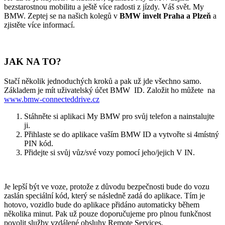
bezstarostnou mobilitu a ještě více radosti z jízdy. Váš svět. My
BMW. Zeptej se na našich kolegů v
BMW invelt Praha a Plzeň
a
zjistěte více informací.
JAK NA TO?
Stačí několik jednoduchých kroků a pak už jde všechno samo.
Základem je mít uživatelský účet BMW ID. Založit ho můžete na
www.bmw-connecteddrive.cz
Stáhněte si aplikaci My BMW pro svůj telefon a nainstalujte
ji.
Přihlaste se do aplikace vaším BMW ID a vytvořte si 4místný
PIN kód.
Přidejte si svůj vůz/své vozy pomocí jeho/jejich V IN.
Je lepší být ve voze, protože z důvodu bezpečnosti bude do vozu
zaslán speciální kód, který se následně zadá do aplikace. Tím je
hotovo, vozidlo bude do aplikace přidáno automaticky během
několika minut. Pak už pouze doporučujeme pro plnou funkčnost
povolit služby vzdálené obsluhy Remote Services.