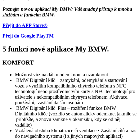
Poznejte novou aplikaci My BMW: Váš snadný přístup k mnoha
službám a funkcím BMW.
Přejít do APP Store®
Přejí do Google PlayTM
5 funkcí nové aplikace My BMW.
KOMFORT
Možnost vůz na dálku odemknout a uzamknout
BMW Digitální klíč – zamykání, odemykání a startování
vozu s využitím kompatibilního chytrého telefonu s NFC
technologií nebo prostřednictvím karty s NFC technologií pro
uživatele s nekompatibilním chytrým telefonem. Aktivace,
používání, zasílání dalším osobám
BMW Digitální klíč Plus – rozšíření funkce BMW
Digitálního klíče (vozidlo se automaticky odemkne, jakmile se
přiblížíte, a znovu zamkne v okamžiku, kdy se od něj
vzdálíte)
Vzdálená obsluha klimatizace či ventilace • Zasílání cílů a tras
do navigačního systému (i z jiných mapových aplikací)