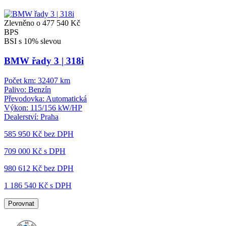
Zlevněno o 477 540 Kč
BPS
BSI s 10% slevou
BMW řady 3 | 318i
Počet km:
32407 km
Palivo:
Benzín
Převodovka:
Automatická
Výkon:
115/156 kW/HP
Dealerství:
Praha
585 950 Kč
bez DPH
709 000 Kč s DPH
980 612 Kč
bez DPH
1 186 540 Kč s DPH
Porovnat