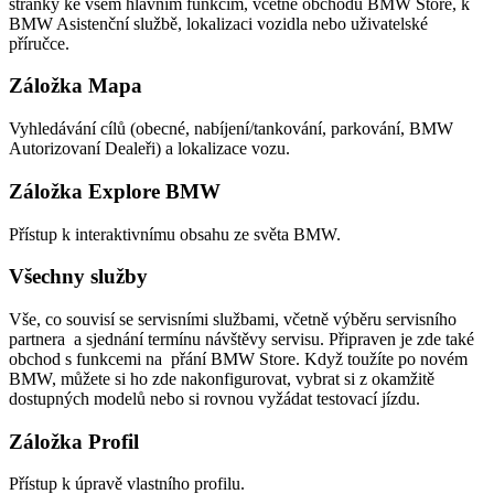
stránky ke všem hlavním funkcím, včetně obchodu BMW Store, k
BMW Asistenční službě, lokalizaci vozidla nebo uživatelské
příručce.
Záložka Mapa
Vyhledávání cílů (obecné, nabíjení/tankování, parkování, BMW
Autorizovaní Dealeři) a lokalizace vozu.
Záložka Explore BMW
Přístup k interaktivnímu obsahu ze světa BMW.
Všechny služby
Vše, co souvisí se servisními službami, včetně výběru servisního
partnera a sjednání termínu návštěvy servisu. Připraven je zde také
obchod s funkcemi na přání BMW Store. Když toužíte po novém
BMW, můžete si ho zde nakonfigurovat, vybrat si z okamžitě
dostupných modelů nebo si rovnou vyžádat testovací jízdu.
Záložka Profil
Přístup k úpravě vlastního profilu.