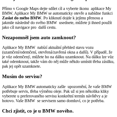
Přímo v Google Maps dejte sdílet cíl a vyberte ikonu aplikace My
BMW. Aplikace My BMW se automaticky otevře a nabídne funkci
Zaslat do mého BMW
. Po kliknutí dojde k jejímu přenosu a
jakmile následně do svého BMW usednete, můžete ji ihned použít
jako cíl navigace pro další cestu.
Nezapomněl jsem auto zamknout?
Aplikace My BMW nabízí aktuální přehled stavu vozu
(uzamčení/odemčení, otevřená/zavřená okna a další). V případě, že
je vůz odemčený, můžete ho na dálku uzamknout. Na dálku lze vůz
také odemknout, takže vám do něj může někdo umístit třeba zásilku,
pak jej opět uzamknete.
Musím do servisu?
Aplikace My BMW automaticky zašle upozornění, že vaše BMW
potřebuje servis, třeba výměnu oleje. Pak už si jen několika kliky
vyberete u preferovaného servisu konkrétní termín návštěvy a je
hotovo. Vaše BMW se servisem samo domluví, co je potřeba.
Chci zjistit, co je u BMW nového.