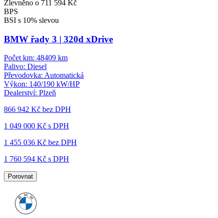
Zlevněno o 711 594 Kč
BPS
BSI s 10% slevou
BMW řady 3 | 320d xDrive
Počet km:
48409 km
Palivo:
Diesel
Převodovka:
Automatická
Výkon:
140/190 kW/HP
Dealerství:
Plzeň
866 942 Kč
bez DPH
1 049 000 Kč s DPH
1 455 036 Kč
bez DPH
1 760 594 Kč s DPH
Porovnat