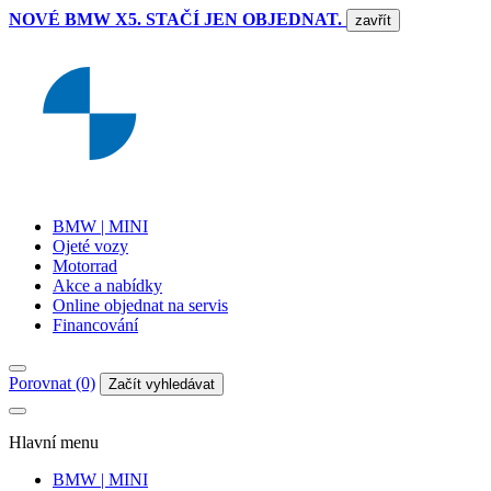
NOVÉ BMW X5. STAČÍ JEN OBJEDNAT.
zavřít
BMW | MINI
Ojeté vozy
Motorrad
Akce a nabídky
Online objednat na servis
Financování
Porovnat (0)
Začít vyhledávat
Hlavní menu
BMW | MINI