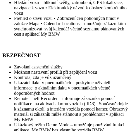
Hledání vozu – bliknutí světly, zatroubení, GPS lokalizace,
navigace k vozu • Elektronický návod k obsluze konkrétního
vozu
Přehled o stavu vozu • Zobrazení cen pohonných hmot v
záložce Mapa • Calendar Locations – umožňuje zákazníkům
synchronizovat svůj kalendář včetně seznamu plánovaných
cest s aplikací My BMW
BEZPEČNOST
Zavolání asistenční služby
Možnost nastavení profilů při zapůjčení vozu
Kontrola, zda je vůz uzamčený
Ukazatel tlaku v pneumatikách – poskytuje uživateli
informace o aktuálním tlaku v pneumatikách včetně
doporučených hodnot
Remote Theft Recorder – informuje zákazníka pomocí
notifikace na aktivaci alarmu vozidla ( ID8). Současně dojde
k záznamu okolí a interiéru vozidla pomocí kamer. Obrazový
materiál si zákazník může stáhnout a prohlédnout v aplikaci
My BMW
Ukázkový režim Demo Mode – umožňuje používání funkcí
aplikace My BMW bez vlastního vozidla BMW