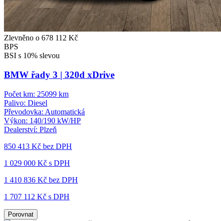
Zlevněno o 678 112 Kč
BPS
BSI s 10% slevou
BMW řady 3 | 320d xDrive
Počet km:
25099 km
Palivo:
Diesel
Převodovka:
Automatická
Výkon:
140/190 kW/HP
Dealerství:
Plzeň
850 413 Kč
bez DPH
1 029 000 Kč s DPH
1 410 836 Kč
bez DPH
1 707 112 Kč s DPH
Porovnat