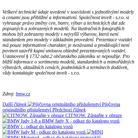
Veškeré technické údaje uvedené v souvislosti s jednotlivými modely
a cenami jsou přibližné a informativní. Společnost invelt - s.r.o. si
vyhrazuje právo změny cen, barev, výbav a technických dat zde
popsaných a zobrazených modelů. Na ilustračních fotografiích
mohou být zobrazeny modely s nejvyšší výbavou, která není
standardem pro modely v základním provedení. Prezentace vozidel
má pouze informativní charakter, je nezávazná a prodávající není
povinen uzavřít kupní smlouvu ohledně prezentovaných vozidel.
Ustanovení § 1732 odst.2 občanského zákoníku se nepoužije. Pro
bližší informace o sortimentu modelů, standardních a mimořádných
výbavách, aktuálních cenách, podmínkách a termínech dodávek,
vždy kontaktujte společnost invelt - s.r.o.
Zdroj:
bmw.cz
Další
článek
Půjčovna
originálního příslušenství
Předchozí
článek
CITNOW. Zůstaňte v obraze