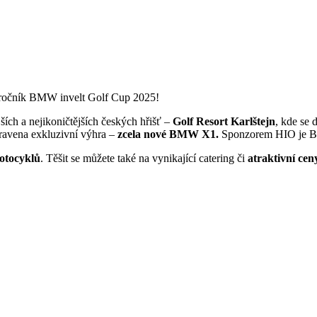
. ročník BMW invelt Golf Cup 2025!
ích a nejikoničtějších českých hřišť –
Golf Resort Karlštejn
, kde se 
pravena exkluzivní výhra –
zcela nové BMW X1.
Sponzorem HIO je 
otocyklů
. Těšit se můžete také na vynikající catering či
atraktivní cen