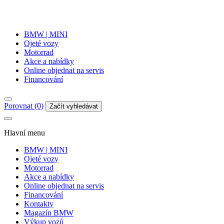
BMW | MINI
Ojeté vozy
Motorrad
Akce a nabídky
Online objednat na servis
Financování
Porovnat (0)
Začít vyhledávat
Hlavní menu
BMW | MINI
Ojeté vozy
Motorrad
Akce a nabídky
Online objednat na servis
Financování
Kontakty
Magazín BMW
Výkup vozů