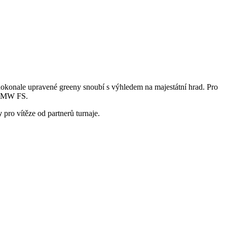
dokonale upravené greeny snoubí s výhledem na majestátní hrad. Pro
BMW FS.
y
pro vítěze od partnerů turnaje.