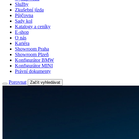
Služby
Zkušební jízda
Půjčovna
Sady kol
Katalogy a ceníky
E-shop
O nás
Kariéra
Showroom Praha
Showroom Plzeň
Konfigurátor BMW
Konfigurátor MINI
Právní dokumenty
Porovnat
Začít vyhledávat