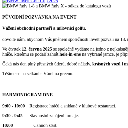
PŮVODNÍ POZVÁNKA NA EVENT
Vážení obchodní partneři a milovníci golfu,
dovolte nám, abychom Vás jménem společnosti invelt pozvali na 13
Ve čtvrtek
12. června 2025
se společně vydáme na jedno z nejkrásnějš
hráče, kterému se podaří zahrát
hole-in-one
na vybrané jamce, je při
Čeká nás den plný přesných úderů, dobré nálady,
krásných vozů i m
Těšíme se na setkání s Vámi na greenu.
HARMONOGRAM DNE
9:00 - 10:00
Registrace hráčů a snídaně v klubové restauraci.
9:30 - 9:45
Slavnostní zahájení turnaje.
10:00
Cannon start.