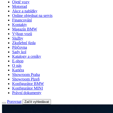
Ojeté vozy
Motorrad
Akce a nabídky
Online objednat na servis
Financování
Kontakty
Magazín BMW
Výkup vozů
Služby
Zkušební jízda
Půjčovna
Sady kol
Katalogy a ceníky
E-shop
O nás
Kariéra
Showroom Praha
Showroom Plzeň
Konfigurátor BMW
Konfigurátor MINI
Právní dokumenty
Porovnat
Začít vyhledávat