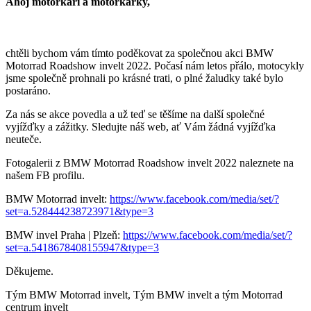
Ahoj motorkáři a motorkářky,
chtěli bychom vám tímto poděkovat za společnou akci BMW
Motorrad Roadshow invelt 2022. Počasí nám letos přálo, motocykly
jsme společně prohnali po krásné trati, o plné žaludky také bylo
postaráno.
Za nás se akce povedla a už teď se těšíme na další společné
vyjížďky a zážitky. Sledujte náš web, ať Vám žádná vyjížďka
neuteče.
Fotogalerii z BMW Motorrad Roadshow invelt 2022 naleznete na
našem FB profilu.
BMW Motorrad invelt:
https://www.facebook.com/media/set/?
set=a.528444238723971&type=3
BMW invel Praha | Plzeň:
https://www.facebook.com/media/set/?
set=a.5418678408155947&type=3
Děkujeme.
Tým BMW Motorrad invelt, Tým BMW invelt a tým Motorrad
centrum invelt