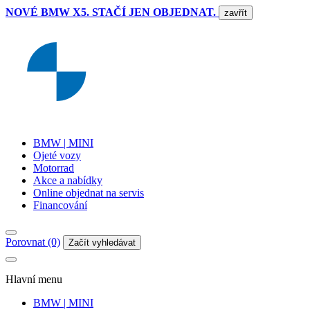
NOVÉ BMW X5. STAČÍ JEN OBJEDNAT.
zavřít
BMW | MINI
Ojeté vozy
Motorrad
Akce a nabídky
Online objednat na servis
Financování
Porovnat (0)
Začít vyhledávat
Hlavní menu
BMW | MINI