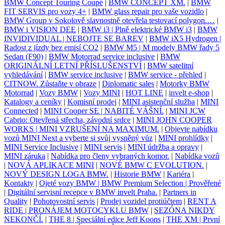
BMW Concept Touring Coupé
|
BMW CONCEPT XM.
|
BMW
FIT SERVIS pro vozy 4+
|
BMW glass repair pro vaše vozidlo
|
BMW Group v Sokolově slavnostně otevřela testovací polygon.…
|
BMW i VISION DEE
|
BMW i3 | Plně elektrické BMW i3
|
BMW
INVIDIVIDUAL | NEBOJTE SE BAREV
|
BMW iX5 Hydrogen |
Radost z jízdy bez emisí CO2
|
BMW M5 | M modely BMW řady 5
Sedan (F90)
|
BMW Motorrad service inclusive
|
BMW
ORIGINÁLNÍ LETNÍ PŘÍSLUŠENSTVÍ
|
BMW satelitní
vyhledávání
|
BMW service inclusive
|
BMW service - přehled
|
CITNOW. Zůstaňte v obraze
|
Diplomatic sales
|
Motorky BMW
Motorrad
|
Vozy BMW
|
Vozy MINI
|
HOT LINE
|
invelt e-shop
|
Katalogy a ceníky
|
Komisní prodej
|
MINI asistenční služba
|
MINI
Connected
|
MINI Cooper SE | NABITÉ VÁŠNÍ.
|
MINI JCW
Cabrio: Otevřená střecha, závodní srdce
|
MINI JOHN COOPER
WORKS | MINI VZRUŠENÍ NA MAXIMUM.
|
Objevte nabídku
vozů MINI Next a vyberte si svůj vysněný vůz
|
MINI prohlídky
|
MINI Service Inclusive
|
MINI servis
|
MINI údržba a opravy
|
MINI záruka
|
Nabídka pro členy vybraných komor.
|
Nabídka vozů
|
NOVÁ APLIKACE MINI
|
NOVÉ BMW C EVOLUTION.
|
NOVÝ DESIGN LOGA BMW.
|
Historie BMW
|
Kariéra
|
Kontakty
|
Ojeté vozy BMW | BMW Premium Selection | Prověřené
|
Digitální servisní recepce v BMW invelt Praha.
|
Partners in
Quality
|
Pohotovostní servis
|
Prodej vozidel protiúčtem
|
RENT A
RIDE | PRONÁJEM MOTOCYKLU BMW
|
SEZÓNA NIKDY
NEKONČÍ.
|
THE 8 | Speciální edice Jeff Koons
|
THE XM | První