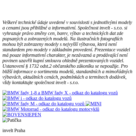
Veškeré technické údaje uvedené v souvislosti s jednotlivými modely
a cenami jsou přibližné a informativní. Společnost invelt - s.r.o. si
vyhrazuje právo změny cen, barev, výbav a technických dat zde
popsaných a zobrazených modelů. Na ilustračních fotografiích
mohou být zobrazeny modely s nejvyšší výbavou, která není
standardem pro modely v základním provedení. Prezentace vozidel
má pouze informativní charakter, je nezávazná a prodávající není
povinen uzavřít kupní smlouvu ohledně prezentovaných vozidel.
Ustanovení § 1732 odst.2 občanského zákoníku se nepoužije. Pro
bližší informace o sortimentu modelů, standardních a mimořádných
výbavách, aktuálních cenách, podmínkách a termínech dodávek,
vždy kontaktujte společnost invelt - s.r.o.
invelt Praha