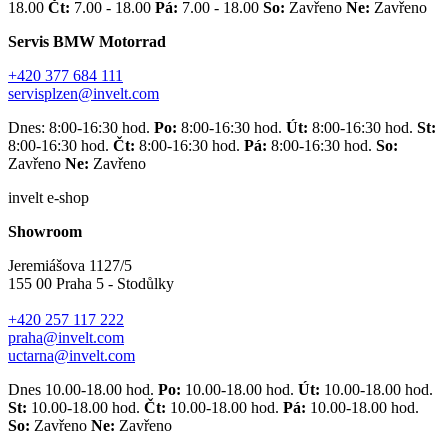
18.00
Čt:
7.00 - 18.00
Pá:
7.00 - 18.00
So:
Zavřeno
Ne:
Zavřeno
Servis BMW Motorrad
+420 377 684 111
servisplzen@invelt.com
Dnes: 8:00-16:30 hod.
Po:
8:00-16:30 hod.
Út:
8:00-16:30 hod.
St:
8:00-16:30 hod.
Čt:
8:00-16:30 hod.
Pá:
8:00-16:30 hod.
So:
Zavřeno
Ne:
Zavřeno
invelt e-shop
Showroom
Jeremiášova 1127/5
155 00 Praha 5 - Stodůlky
+420 257 117 222
praha@invelt.com
uctarna@invelt.com
Dnes 10.00-18.00 hod.
Po:
10.00-18.00 hod.
Út:
10.00-18.00 hod.
St:
10.00-18.00 hod.
Čt:
10.00-18.00 hod.
Pá:
10.00-18.00 hod.
So:
Zavřeno
Ne:
Zavřeno