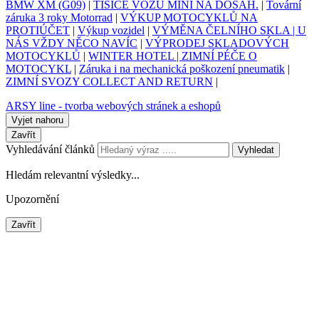
BMW XM (G09)
|
TISÍCE VOZŮ MINI NA DOSAH.
|
Tovární
záruka 3 roky Motorrad
|
VÝKUP MOTOCYKLŮ NA
PROTIÚČET
|
Výkup vozidel
|
VÝMĚNA ČELNÍHO SKLA | U
NÁS VŽDY NĚCO NAVÍC
|
VÝPRODEJ SKLADOVÝCH
MOTOCYKLŮ
|
WINTER HOTEL | ZIMNÍ PÉČE O
MOTOCYKL
|
Záruka i na mechanická poškození pneumatik
|
ZIMNÍ SVOZY COLLECT AND RETURN
|
ARSY line - tvorba webových stránek a eshopů
Vyjet nahoru
Zavřít
Vyhledávání článků
Vyhledat
Hledám relevantní výsledky...
Upozornění
Zavřít