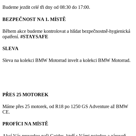
Budeme jezdit celé tři dny od 08:30 do 17:00.
BEZPEČNOST NA 1. MÍSTĚ
Během akce budeme kontrolovat a hlídat bezpečnostně-hygienická
opatření.
#STAYSAFE
SLEVA
Sleva na kolekci BMW Motorrad invelt a kolekci BMW Motorrad.
PŘES 25 MOTOREK
Máme přes 25 motorek, od R18 po 1250 GS Adventure až BMW
CE.
PROFÍCI NA MÍSTĚ
Akcí Vás provedou naši Guides, kteří s Vámi pojedou a zároveň