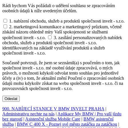
Rádi bychom Vás požádali o udělení souhlasu se zpracováním
osobních údajů k níže uvedeným účelům.
1. nabízení obchodu, služeb a produktů společnosti invelt - s.r.o.
2. marketingová komunikace a marketingový průzkum, včetně
získání názoru ohledně míry Vaší spokojenosti se službami
společnosti invelt - s.r.o.
3. zasílání personalizovaných nabídek
obchodu, služeb a produktů společnosti invelt - s.r.o.
identifikovaných na základě využívání produktů a služeb
společnosti invelt - s.r.o.
Současně potvrzuji, že jsem se seznámil(a) s poučením o tom, jak
společnost invelt - s.r.o. mé osobní údaje zpracovává, o mých
právech, o možnosti kdykoli odvolat tento souhlas pro jednotlivé
účely a (iv) o tom, že aktuální znění Poučení o zpracování osobních
údajů mohu kdykoliv získat na webu společnosti invelt - s.r.o. či na
provozovnách společnosti invelt - s.r.o.
Odeslat
900. NABÍJECÍ STANICE V BMW INVELT PRAHA
|
Administrativu nechte na nás
|
Aplikace My BMW | Pro vaší jízdu
bez starostí
|
Asistenční služba Mobile Care
|
BMW asistenční
služba
|
BMW C 400 X - Poznej své město zatáčku za zatáčkou
|