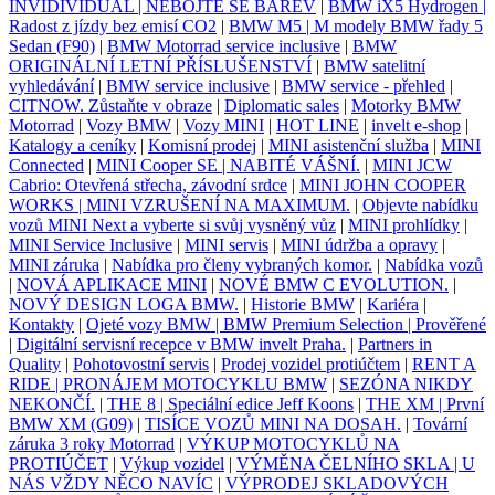
INVIDIVIDUAL | NEBOJTE SE BAREV
|
BMW iX5 Hydrogen |
Radost z jízdy bez emisí CO2
|
BMW M5 | M modely BMW řady 5
Sedan (F90)
|
BMW Motorrad service inclusive
|
BMW
ORIGINÁLNÍ LETNÍ PŘÍSLUŠENSTVÍ
|
BMW satelitní
vyhledávání
|
BMW service inclusive
|
BMW service - přehled
|
CITNOW. Zůstaňte v obraze
|
Diplomatic sales
|
Motorky BMW
Motorrad
|
Vozy BMW
|
Vozy MINI
|
HOT LINE
|
invelt e-shop
|
Katalogy a ceníky
|
Komisní prodej
|
MINI asistenční služba
|
MINI
Connected
|
MINI Cooper SE | NABITÉ VÁŠNÍ.
|
MINI JCW
Cabrio: Otevřená střecha, závodní srdce
|
MINI JOHN COOPER
WORKS | MINI VZRUŠENÍ NA MAXIMUM.
|
Objevte nabídku
vozů MINI Next a vyberte si svůj vysněný vůz
|
MINI prohlídky
|
MINI Service Inclusive
|
MINI servis
|
MINI údržba a opravy
|
MINI záruka
|
Nabídka pro členy vybraných komor.
|
Nabídka vozů
|
NOVÁ APLIKACE MINI
|
NOVÉ BMW C EVOLUTION.
|
NOVÝ DESIGN LOGA BMW.
|
Historie BMW
|
Kariéra
|
Kontakty
|
Ojeté vozy BMW | BMW Premium Selection | Prověřené
|
Digitální servisní recepce v BMW invelt Praha.
|
Partners in
Quality
|
Pohotovostní servis
|
Prodej vozidel protiúčtem
|
RENT A
RIDE | PRONÁJEM MOTOCYKLU BMW
|
SEZÓNA NIKDY
NEKONČÍ.
|
THE 8 | Speciální edice Jeff Koons
|
THE XM | První
BMW XM (G09)
|
TISÍCE VOZŮ MINI NA DOSAH.
|
Tovární
záruka 3 roky Motorrad
|
VÝKUP MOTOCYKLŮ NA
PROTIÚČET
|
Výkup vozidel
|
VÝMĚNA ČELNÍHO SKLA | U
NÁS VŽDY NĚCO NAVÍC
|
VÝPRODEJ SKLADOVÝCH