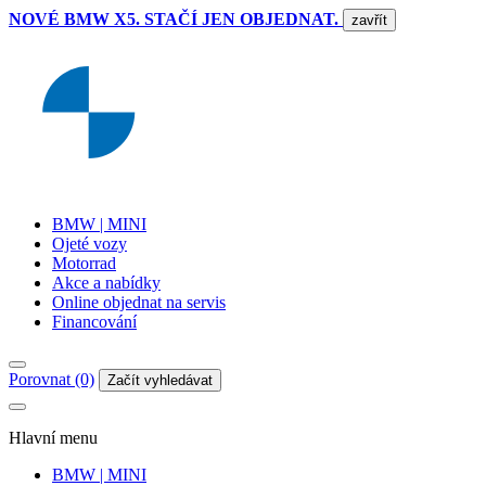
NOVÉ BMW X5. STAČÍ JEN OBJEDNAT.
zavřít
BMW | MINI
Ojeté vozy
Motorrad
Akce a nabídky
Online objednat na servis
Financování
Porovnat (0)
Začít vyhledávat
Hlavní menu
BMW | MINI