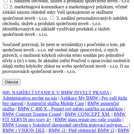
1. nabízení obchodu, služeb a produktů společnosti invelt - s.r.o.
2. marketingová komunikace a marketingový průzkum, včetně
získání názoru ohledně míry Vaší spokojenosti se službami
společnosti invelt - s.r.o.
3. zasílání personalizovaných nabídek
obchodu, služeb a produktů společnosti invelt - s.r.o.
identifikovaných na základě využívání produktů a služeb
společnosti invelt - s.r.o.
Současně potvrzuji, že jsem se seznámil(a) s poučením o tom, jak
společnost invelt - s.r.o. mé osobní údaje zpracovává, o mých
právech, o možnosti kdykoli odvolat tento souhlas pro jednotlivé
účely a (iv) o tom, že aktuální znění Poučení o zpracování osobních
údajů mohu kdykoliv získat na webu společnosti invelt - s.r.o. či na
provozovnách společnosti invelt - s.r.o.
Odeslat
900. NABÍJECÍ STANICE V BMW INVELT PRAHA
|
Administrativu nechte na nás
|
Aplikace My BMW | Pro vaší jízdu
bez starostí
|
Asistenční služba Mobile Care
|
BMW asistenční
služba
|
BMW C 400 X - Poznej své město zatáčku za zatáčkou
|
BMW Concept Touring Coupé
|
BMW CONCEPT XM.
|
BMW
FIT SERVIS pro vozy 4+
|
BMW glass repair pro vaše vozidlo
|
BMW Group v Sokolově slavnostně otevřela testovací polygon.…
|
BMW i VISION DEE
|
BMW i3 | Plně elektrické BMW i3
|
BMW