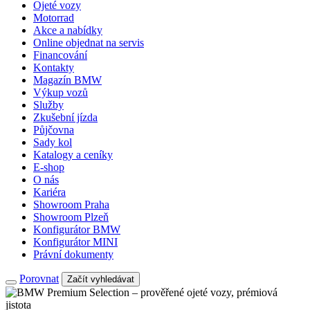
Ojeté vozy
Motorrad
Akce a nabídky
Online objednat na servis
Financování
Kontakty
Magazín BMW
Výkup vozů
Služby
Zkušební jízda
Půjčovna
Sady kol
Katalogy a ceníky
E-shop
O nás
Kariéra
Showroom Praha
Showroom Plzeň
Konfigurátor BMW
Konfigurátor MINI
Právní dokumenty
Porovnat
Začít vyhledávat