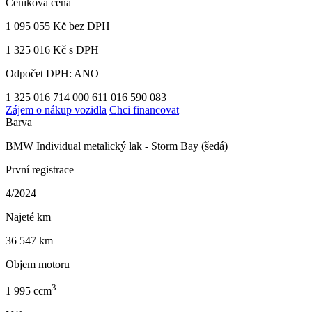
Ceníková cena
1 095 055 Kč
bez DPH
1 325 016 Kč s DPH
Odpočet DPH: ANO
1 325 016
714 000
611 016
590 083
Zájem o nákup vozidla
Chci financovat
Barva
BMW Individual metalický lak - Storm Bay (šedá)
První registrace
4/2024
Najeté km
36 547 km
Objem motoru
3
1 995 ccm