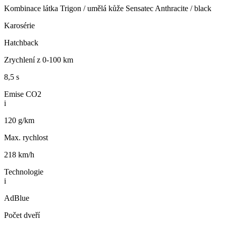
Kombinace látka Trigon / umělá kůže Sensatec Anthracite / black
Karosérie
Hatchback
Zrychlení z 0-100 km
8,5 s
Emise CO2
i
120 g/km
Max. rychlost
218 km/h
Technologie
i
AdBlue
Počet dveří