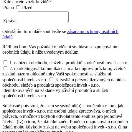
Kde chcete vozidlo vidět?
Praha
Plzeň
Zpráva
Odesláním formuláře souhlasíte se
zásadami ochrany osobních
údajů
.
Rádi bychom Vás požádali o udělení souhlasu se zpracováním
osobních údajů k níže uvedeným účelům.
1. nabízení obchodu, služeb a produktů společnosti invelt - s.r.o.
2. marketingová komunikace a marketingový průzkum, včetně
získání názoru ohledně míry Vaší spokojenosti se službami
společnosti invelt - s.r.o.
3. zasílání personalizovaných nabídek
obchodu, služeb a produktů společnosti invelt - s.r.o.
identifikovaných na základě využívání produktů a služeb
společnosti invelt - s.r.o.
Současně potvrzuji, že jsem se seznámil(a) s poučením o tom, jak
společnost invelt - s.r.o. mé osobní údaje zpracovává, o mých
právech, o možnosti kdykoli odvolat tento souhlas pro jednotlivé
účely a (iv) o tom, že aktuální znění Poučení o zpracování osobních
údajů mohu kdykoliv získat na webu společnosti invelt - s.r.o. či na