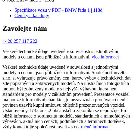
Specifikace vozu v PDF - BMW řada 1 | 118d
Ceníky a katalogy
Zavolejte nám
+420 257 117 222
Veškeré technické údaje uvedené v souvislosti s jednotlivými
modely a cenami jsou přibližné a informativní.
více informací
Veškeré technické údaje uvedené v souvislosti s jednotlivými
modely a cenami jsou přibližné a informativní. Společnost invelt -
s.r.o. si vyhrazuje právo změny cen, barev, výbav a technických dat
zde popsaných a zobrazených modelů. Na ilustračních fotografiích
mohou být zobrazeny modely s nejvyšší výbavou, která není
standardem pro modely v základním provedení. Prezentace vozidel
má pouze informativní charakter, je nezávazná a prodávající není
povinen uzavřít kupní smlouvu ohledně prezentovaných vozidel.
Ustanovení § 1732 odst.2 občanského zákoníku se nepoužije. Pro
bližší informace o sortimentu modelů, standardních a mimořádných
výbavách, aktuálních cenách, podmínkách a termínech dodávek,
vždy kontaktujte společnost invelt - s.r.o.
méně informací