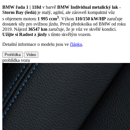
BMW řada 1 | 118d
v barvě
BMW Individual metalický lak -
Storm Bay (šedá)
je malý, agilní, ale zároveň kompaktní vůz
3
s objemem motoru
1 995 ccm
. Výkon
110/150 kW/HP
zaručuje
dostatek síly pro svižnou jízdu. První předokolka od BMW od roku
2019. Nájezd
36547 km
zaručuje, že je vůz ve skvělé kondici.
Užijte si Radost z jízdy
s tímto skvělým vozem.
Detailní informace o modelu jsou ve
článku
.
Prohlídka
Video
prohlídka vozu