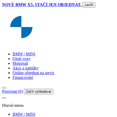
NOVÉ BMW X5. STAČÍ JEN OBJEDNAT.
zavřít
BMW | MINI
Ojeté vozy
Motorrad
Akce a nabídky
Online objednat na servis
Financování
Porovnat (0)
Začít vyhledávat
Hlavní menu
BMW | MINI