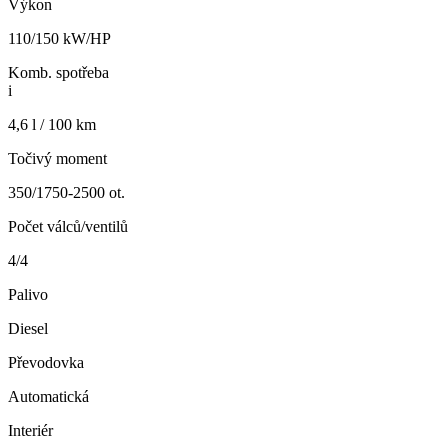
Výkon
110/150 kW/HP
Komb. spotřeba
i
4,6 l / 100 km
Točivý moment
350/1750-2500 ot.
Počet válců/ventilů
4/4
Palivo
Diesel
Převodovka
Automatická
Interiér