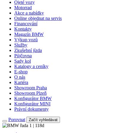
Ojeté vozy
Motorrad
Akce a nabídky
Online objednat na servis
Financování
Kontakty
Magazín BMW
Výkup vozů
Služby
Zkušební jízda
Půjčovna
Sady kol
Katalogy a ceníky
E-shop
O nás
Kariéra
Showroom Praha
Showroom Plzeň
Konfigurátor BMW
Konfigurátor MINI
Právní dokumenty
Porovnat
Začít vyhledávat