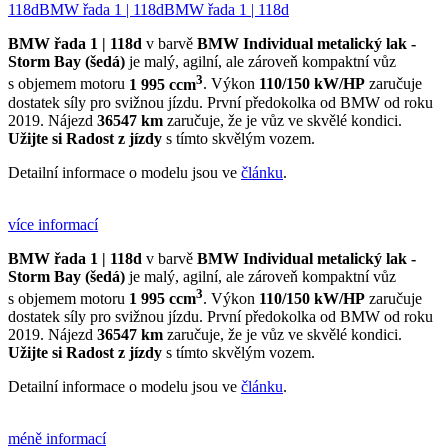
118d
BMW řada 1 | 118d
BMW řada 1 | 118d
BMW řada 1 | 118d
v barvě
BMW Individual metalický lak -
Storm Bay (šedá)
je malý, agilní, ale zároveň kompaktní vůz
3
s objemem motoru
1 995 ccm
. Výkon
110/150 kW/HP
zaručuje
dostatek síly pro svižnou jízdu. První předokolka od BMW od roku
2019. Nájezd
36547 km
zaručuje, že je vůz ve skvělé kondici.
Užijte si Radost z jízdy
s tímto skvělým vozem.
Detailní informace o modelu jsou ve
článku
.
více informací
BMW řada 1 | 118d
v barvě
BMW Individual metalický lak -
Storm Bay (šedá)
je malý, agilní, ale zároveň kompaktní vůz
3
s objemem motoru
1 995 ccm
. Výkon
110/150 kW/HP
zaručuje
dostatek síly pro svižnou jízdu. První předokolka od BMW od roku
2019. Nájezd
36547 km
zaručuje, že je vůz ve skvělé kondici.
Užijte si Radost z jízdy
s tímto skvělým vozem.
Detailní informace o modelu jsou ve
článku
.
méně informací