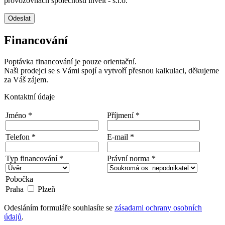
provozovnách společnosti invelt - s.r.o.
Odeslat
Financování
Poptávka financování je pouze orientační.
Naši prodejci se s Vámi spojí a vytvoří přesnou kalkulaci, děkujeme
za Váš zájem.
Kontaktní údaje
Jméno *
Příjmení *
Telefon *
E-mail *
Typ financování *
Právní norma *
Pobočka
Praha
Plzeň
Odesláním formuláře souhlasíte se
zásadami ochrany osobních
údajů
.