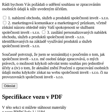
Rádi bychom Vás požádali o udělení souhlasu se zpracováním
osobních údajů k níže uvedeným účelům.
1. nabízení obchodu, služeb a produktů společnosti invelt - s.r.o.
2. marketingová komunikace a marketingový průzkum, včetně
získání názoru ohledně míry Vaší spokojenosti se službami
společnosti invelt - s.r.o.
3. zasílání personalizovaných nabídek
obchodu, služeb a produktů společnosti invelt - s.r.o.
identifikovaných na základě využívání produktů a služeb
společnosti invelt - s.r.o.
Současně potvrzuji, že jsem se seznámil(a) s poučením o tom, jak
společnost invelt - s.r.o. mé osobní údaje zpracovává, o mých
právech, o možnosti kdykoli odvolat tento souhlas pro jednotlivé
účely a (iv) o tom, že aktuální znění Poučení o zpracování osobních
údajů mohu kdykoliv získat na webu společnosti invelt - s.r.o. či na
provozovnách společnosti invelt - s.r.o.
Odeslat
Specifikace vozu v PDF
V této sekci si můžete stáhnout materiály
o voze BMW řada 1 | 118d