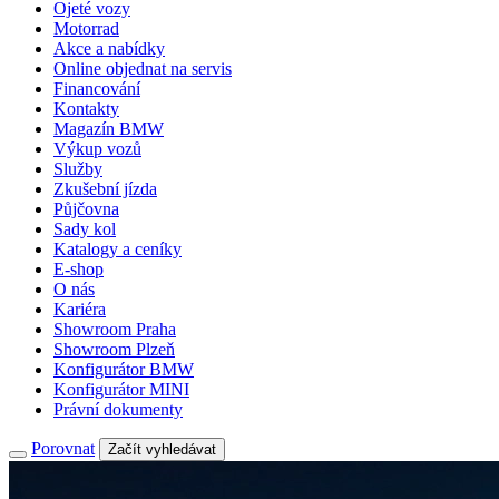
Ojeté vozy
Motorrad
Akce a nabídky
Online objednat na servis
Financování
Kontakty
Magazín BMW
Výkup vozů
Služby
Zkušební jízda
Půjčovna
Sady kol
Katalogy a ceníky
E-shop
O nás
Kariéra
Showroom Praha
Showroom Plzeň
Konfigurátor BMW
Konfigurátor MINI
Právní dokumenty
Porovnat
Začít vyhledávat