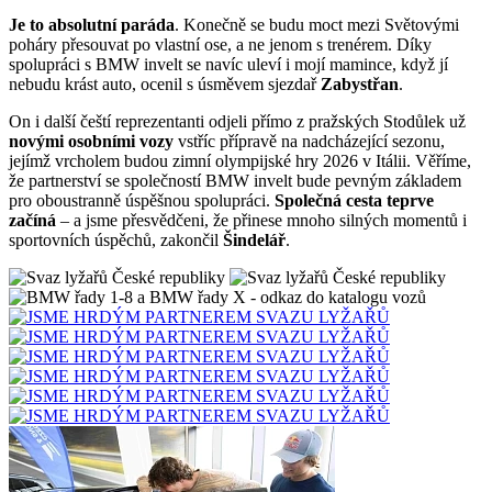
Je to absolutní paráda
. Konečně se budu moct mezi Světovými
poháry přesouvat po vlastní ose, a ne jenom s trenérem. Díky
spolupráci s BMW invelt se navíc uleví i mojí mamince, když jí
nebudu krást auto, ocenil s úsměvem sjezdař
Zabystřan
.
On i další čeští reprezentanti odjeli přímo z pražských Stodůlek už
novými osobními vozy
vstříc přípravě na nadcházející sezonu,
jejímž vrcholem budou zimní olympijské hry 2026 v Itálii. Věříme,
že partnerství se společností BMW invelt bude pevným základem
pro oboustranně úspěšnou spolupráci.
Společná cesta teprve
začíná
– a jsme přesvědčeni, že přinese mnoho silných momentů i
sportovních úspěchů, zakončil
Šindelář
.