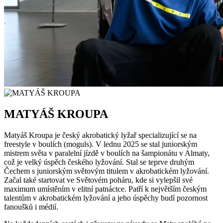
MATYÁŠ KROUPA
Matyáš Kroupa je český akrobatický lyžař specializující se na
freestyle v boulích (moguls). V lednu 2025 se stal juniorským
mistrem světa v paralelní jízdě v boulích na šampionátu v Almaty,
což je velký úspěch českého lyžování. Stal se teprve druhým
Čechem s juniorským světovým titulem v akrobatickém lyžování.
Začal také startovat ve Světovém poháru, kde si vylepšil své
maximum umístěním v elitní patnáctce. Patří k největším českým
talentům v akrobatickém lyžování a jeho úspěchy budí pozornost
fanoušků i médií.