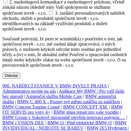
2. marketingová komunikace a marketingový průzkum, včetně
získání názoru ohledně míry Vaší spokojenosti se službami
společnosti invelt - s.r.o.
3. zasílání personalizovaných nabídek
obchodu, služeb a produktů společnosti invelt - s.r.o.
identifikovaných na základě využívání produktů a služeb
společnosti invelt - s.r.o.
Současně potvrzuji, že jsem se seznámil(a) s poučením o tom, jak
společnost invelt - s.r.o. mé osobní údaje zpracovává, o mých
právech, o možnosti kdykoli odvolat tento souhlas pro jednotlivé
účely a (iv) o tom, že aktuální znění Poučení o zpracování osobních
údajů mohu kdykoliv získat na webu společnosti invelt - s.r.o. či na
provozovnách společnosti invelt - s.r.o.
Odeslat
900. NABÍJECÍ STANICE V BMW INVELT PRAHA
|
Administrativu nechte na nás
|
Aplikace My BMW | Pro vaší jízdu
bez starostí
|
Asistenční služba Mobile Care
|
BMW asistenční
služba
|
BMW C 400 X - Poznej své město zatáčku za zatáčkou
|
BMW Concept Touring Coupé
|
BMW CONCEPT XM.
|
BMW
FIT SERVIS pro vozy 4+
|
BMW glass repair pro vaše vozidlo
|
BMW Group v Sokolově slavnostně otevřela testovací polygon.…
|
BMW i VISION DEE
|
BMW i3 | Plně elektrické BMW i3
|
BMW
INVIDIVIDUAL | NEBOJTE SE BAREV
|
BMW iX5 Hydrogen |