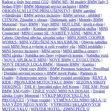
Radost z jízdy bez emisí CO2
|
BMW M5 | M modely BMW řady 5
Sedan (F90)
|
BMW Motorrad service inclusive
|
BMW
ORIGINÁLNÍ LETNÍ PŘÍSLUŠENSTVÍ
|
BMW satelitní
vyhledávání
|
BMW service inclusive
|
BMW service - přehled
|
CITNOW. Zůstaňte v obraze
|
Diplomatic sales
|
Motorky BMW
Motorrad
|
Vozy BMW
|
Vozy MINI
|
HOT LINE
|
invelt e-shop
|
Katalogy a ceníky
|
Komisní prodej
|
MINI asistenční služba
|
MINI
Connected
|
MINI Cooper SE | NABITÉ VÁŠNÍ.
|
MINI JCW
Cabrio: Otevřená střecha, závodní srdce
|
MINI JOHN COOPER
WORKS | MINI VZRUŠENÍ NA MAXIMUM.
|
Objevte nabídku
vozů MINI Next a vyberte si svůj vysněný vůz
|
MINI prohlídky
|
MINI Service Inclusive
|
MINI servis
|
MINI údržba a opravy
|
MINI záruka
|
Nabídka pro členy vybraných komor.
|
Nabídka vozů
|
NOVÁ APLIKACE MINI
|
NOVÉ BMW C EVOLUTION.
|
NOVÝ DESIGN LOGA BMW.
|
Historie BMW
|
Kariéra
|
Kontakty
|
Ojeté vozy BMW | BMW Premium Selection | Prověřené
|
Digitální servisní recepce v BMW invelt Praha.
|
Partners in
Quality
|
Pohotovostní servis
|
Prodej vozidel protiúčtem
|
RENT A
RIDE | PRONÁJEM MOTOCYKLU BMW
|
SEZÓNA NIKDY
NEKONČÍ.
|
THE 8 | Speciální edice Jeff Koons
|
THE XM | První
BMW XM (G09)
|
TISÍCE VOZŮ MINI NA DOSAH.
|
Tovární
záruka 3 roky Motorrad
|
VÝKUP MOTOCYKLŮ NA
PROTIÚČET
|
Výkup vozidel
|
VÝMĚNA ČELNÍHO SKLA | U
NÁS VŽDY NĚCO NAVÍC
|
VÝPRODEJ SKLADOVÝCH
MOTOCYKLŮ
|
WINTER HOTEL | ZIMNÍ PÉČE O