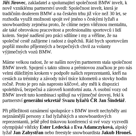
Jiří Jirovec
, zakladatel a spolumajitel společnosti BMW invelt, k
nově vzniklému partnerství uvedl: Společnost invelt, která je
tradičním dealerem BMW a na českém trhu již více než 30 let, se
rozhodla využít možnosti spojit své jméno s českými lyžaři a
snowboardisty zejména proto, že cítíme nejen vítěznou mentalitu,
ale také obrovskou pracovitost a profesionalitu sportovců i lidí
kolem. Stejné nadšení pro práci sdílíme i my a věříme, že na
společné cestě zažijeme i radost z úspěchů. Rád bych sportovcům
popřál mnoho příjemných a bezpečných chvil za volanty
výjimečných vozů BMW.
Máme velkou radost, že se naším novým partnerem stala společnost
BMW invelt. Spojení s takto silnou a prémiovou značkou je pro nás
velmi důležitým krokem v podpoře našich reprezentantů, kteří na
cestách za tréninky a závody tráví tisíce kilometrů a stovky hodin
ročně. Proto je pro nás naprosto klíčové, aby měli k dispozici
spolehlivá, bezpečná a zároveň komfortní auta. A osobní vozy od
BMW invelt tuto kombinaci splňují na výjimečné úrovni, řekl k
partnerství
generální sekretář Svazu lyžařů ČR Jan Šindelář
.
Při příležitosti oznámení spolupráce s BMW invelt nechyběly ani
nejznámější persony z řad lyžařských a snowboardových
reprezentantů, ještě před tiskovou konferencí si své vozy vyzvedli
olympijské vítězky
Ester Ledecká
a
Eva Adamczyková,
alpský
lyžař
Jan Zabystřan
nebo freestyle snowboardista
Jakub Hroneš.