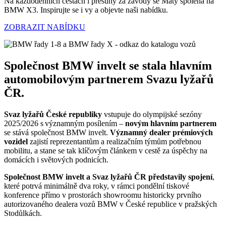
Na každodenních cestách i přesuny za závody se Maty spoléhá na
BMW X3. Inspirujte se i vy a objevte naši nabídku.
ZOBRAZIT NABÍDKU
Společnost BMW invelt se stala hlavním
automobilovým partnerem Svazu lyžařů
ČR.
Svaz lyžařů České republiky
vstupuje do olympijské sezóny
2025/2026 s významným posílením –
novým hlavním partnerem
se stává společnost BMW invelt.
Významný dealer prémiových
vozidel
zajistí reprezentantům a realizačním týmům potřebnou
mobilitu, a stane se tak klíčovým článkem v cestě za úspěchy na
domácích i světových podnicích.
Společnost BMW invelt a Svaz lyžařů ČR
představily spojení
,
které potrvá minimálně dva roky, v rámci pondělní tiskové
konference přímo v prostorách showroomu historicky prvního
autorizovaného dealera vozů BMW v České republice v pražských
Stodůlkách.