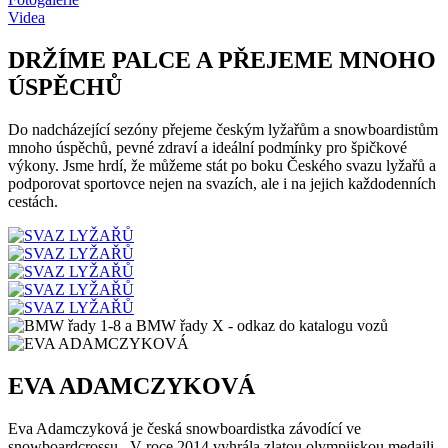
Videa
DRŽÍME PALCE A PŘEJEME MNOHO
ÚSPĚCHŮ
Do nadcházející sezóny přejeme českým lyžařům a snowboardistům
mnoho úspěchů, pevné zdraví a ideální podmínky pro špičkové
výkony. Jsme hrdí, že můžeme stát po boku Českého svazu lyžařů a
podporovat sportovce nejen na svazích, ale i na jejich každodenních
cestách.
EVA ADAMCZYKOVÁ
Eva Adamczyková je česká snowboardistka závodící ve
snowboardcrossu. V roce 2014 vyhrála zlatou olympijskou medaili