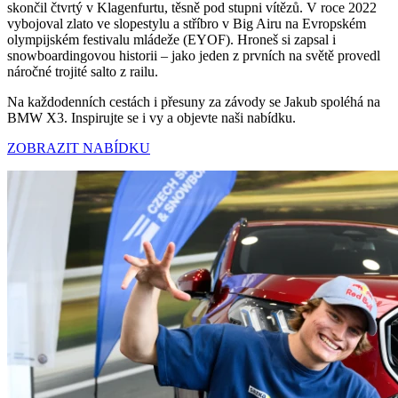
skončil čtvrtý v Klagenfurtu, těsně pod stupni vítězů. V roce 2022
vybojoval zlato ve slopestylu a stříbro v Big Airu na Evropském
olympijském festivalu mládeže (EYOF). Hroneš si zapsal i
snowboardingovou historii – jako jeden z prvních na světě provedl
náročné trojité salto z railu.
Na každodenních cestách i přesuny za závody se Jakub spoléhá na
BMW X3. Inspirujte se i vy a objevte naši nabídku.
ZOBRAZIT NABÍDKU