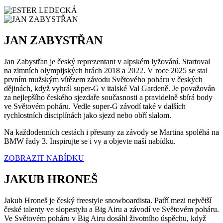
JAN ZABYSTŘAN
Jan Zabystřan je český reprezentant v alpském lyžování. Startoval
na zimních olympijských hrách 2018 a 2022. V roce 2025 se stal
prvním mužským vítězem závodu Světového poháru v českých
dějinách, když vyhrál super-G v italské Val Gardeně. Je považován
za nejlepšího českého sjezdaře současnosti a pravidelně sbírá body
ve Světovém poháru. Vedle super-G závodí také v dalších
rychlostních disciplínách jako sjezd nebo obří slalom.
Na každodenních cestách i přesuny za závody se Martina spoléhá na
BMW řady 3. Inspirujte se i vy a objevte naši nabídku.
ZOBRAZIT NABÍDKU
JAKUB HRONEŠ
Jakub Hroneš je český freestyle snowboardista. Patří mezi největší
české talenty ve slopestylu a Big Airu a závodí ve Světovém poháru.
Ve Světovém poháru v Big Airu dosáhl životního úspěchu, když