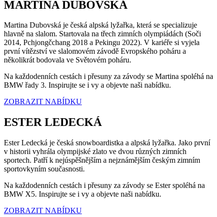
MARTINA DUBOVSKÁ
Martina Dubovská je česká alpská lyžařka, která se specializuje
hlavně na slalom. Startovala na třech zimních olympiádách (Soči
2014, Pchjongčchang 2018 a Pekingu 2022). V kariéře si vyjela
první vítězství ve slalomovém závodě Evropského poháru a
několikrát bodovala ve Světovém poháru.
Na každodenních cestách i přesuny za závody se Martina spoléhá na
BMW řady 3. Inspirujte se i vy a objevte naši nabídku.
ZOBRAZIT NABÍDKU
ESTER LEDECKÁ
Ester Ledecká je česká snowboardistka a alpská lyžařka. Jako první
v historii vyhrála olympijské zlato ve dvou různých zimních
sportech. Patří k nejúspěšnějším a nejznámějším českým zimním
sportovkyním současnosti.
Na každodenních cestách i přesuny za závody se Ester spoléhá na
BMW X5. Inspirujte se i vy a objevte naši nabídku.
ZOBRAZIT NABÍDKU