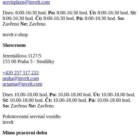
servisplzen@invelt.com
Dnes: 8:00-16:30 hod.
Po:
8:00-16:30 hod.
Út:
8:00-16:30 hod.
St:
8:00-16:30 hod.
Čt:
8:00-16:30 hod.
Pá:
8:00-16:30 hod.
So:
Zavřeno
Ne:
Zavřeno
invelt e-shop
Showroom
Jeremiášova 1127/5
155 00 Praha 5 - Stodůlky
+420 257 117 222
praha@invelt.com
uctarna@invelt.com
Dnes 10.00-18.00 hod.
Po:
10.00-18.00 hod.
Út:
10.00-18.00 hod.
St:
10.00-18.00 hod.
Čt:
10.00-18.00 hod.
Pá:
10.00-18.00 hod.
So:
Zavřeno
Ne:
Zavřeno
Pohotovostní servisní vozidlo
invelt
Mimo pracovní dobu