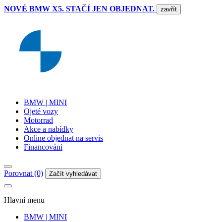
NOVÉ BMW X5. STAČÍ JEN OBJEDNAT.
zavřít
BMW | MINI
Ojeté vozy
Motorrad
Akce a nabídky
Online objednat na servis
Financování
Porovnat (0)
Začít vyhledávat
Hlavní menu
BMW | MINI