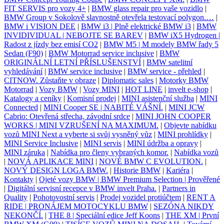
FIT SERVIS pro vozy 4+
|
BMW glass repair pro vaše vozidlo
|
BMW Group v Sokolově slavnostně otevřela testovací polygon.…
|
BMW i VISION DEE
|
BMW i3 | Plně elektrické BMW i3
|
BMW
INVIDIVIDUAL | NEBOJTE SE BAREV
|
BMW iX5 Hydrogen |
Radost z jízdy bez emisí CO2
|
BMW M5 | M modely BMW řady 5
Sedan (F90)
|
BMW Motorrad service inclusive
|
BMW
ORIGINÁLNÍ LETNÍ PŘÍSLUŠENSTVÍ
|
BMW satelitní
vyhledávání
|
BMW service inclusive
|
BMW service - přehled
|
CITNOW. Zůstaňte v obraze
|
Diplomatic sales
|
Motorky BMW
Motorrad
|
Vozy BMW
|
Vozy MINI
|
HOT LINE
|
invelt e-shop
|
Katalogy a ceníky
|
Komisní prodej
|
MINI asistenční služba
|
MINI
Connected
|
MINI Cooper SE | NABITÉ VÁŠNÍ.
|
MINI JCW
Cabrio: Otevřená střecha, závodní srdce
|
MINI JOHN COOPER
WORKS | MINI VZRUŠENÍ NA MAXIMUM.
|
Objevte nabídku
vozů MINI Next a vyberte si svůj vysněný vůz
|
MINI prohlídky
|
MINI Service Inclusive
|
MINI servis
|
MINI údržba a opravy
|
MINI záruka
|
Nabídka pro členy vybraných komor.
|
Nabídka vozů
|
NOVÁ APLIKACE MINI
|
NOVÉ BMW C EVOLUTION.
|
NOVÝ DESIGN LOGA BMW.
|
Historie BMW
|
Kariéra
|
Kontakty
|
Ojeté vozy BMW | BMW Premium Selection | Prověřené
|
Digitální servisní recepce v BMW invelt Praha.
|
Partners in
Quality
|
Pohotovostní servis
|
Prodej vozidel protiúčtem
|
RENT A
RIDE | PRONÁJEM MOTOCYKLU BMW
|
SEZÓNA NIKDY
NEKONČÍ.
|
THE 8 | Speciální edice Jeff Koons
|
THE XM | První