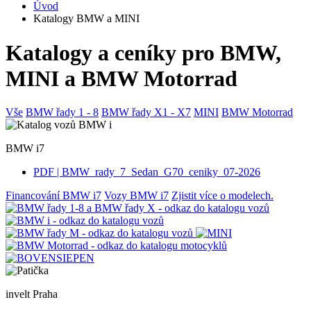
Úvod
Katalogy BMW a MINI
Katalogy a ceníky pro BMW,
MINI a BMW Motorrad
Vše
BMW řady 1 - 8
BMW řady X1 - X7
MINI
BMW Motorrad
BMW i7
PDF |
BMW_rady_7_Sedan_G70_ceniky_07-2026
Financování BMW i7
Vozy BMW i7
Zjistit více o modelech.
invelt Praha