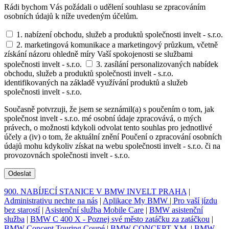
Rádi bychom Vás požádali o udělení souhlasu se zpracováním
osobních údajů k níže uvedeným účelům.
1. nabízení obchodu, služeb a produktů společnosti invelt - s.r.o.
2. marketingová komunikace a marketingový průzkum, včetně
získání názoru ohledně míry Vaší spokojenosti se službami
společnosti invelt - s.r.o.
3. zasílání personalizovaných nabídek
obchodu, služeb a produktů společnosti invelt - s.r.o.
identifikovaných na základě využívání produktů a služeb
společnosti invelt - s.r.o.
Současně potvrzuji, že jsem se seznámil(a) s poučením o tom, jak
společnost invelt - s.r.o. mé osobní údaje zpracovává, o mých
právech, o možnosti kdykoli odvolat tento souhlas pro jednotlivé
účely a (iv) o tom, že aktuální znění Poučení o zpracování osobních
údajů mohu kdykoliv získat na webu společnosti invelt - s.r.o. či na
provozovnách společnosti invelt - s.r.o.
Odeslat
900. NABÍJECÍ STANICE V BMW INVELT PRAHA
|
Administrativu nechte na nás
|
Aplikace My BMW | Pro vaší jízdu
bez starostí
|
Asistenční služba Mobile Care
|
BMW asistenční
služba
|
BMW C 400 X - Poznej své město zatáčku za zatáčkou
|
BMW Concept Touring Coupé
|
BMW CONCEPT XM.
|
BMW