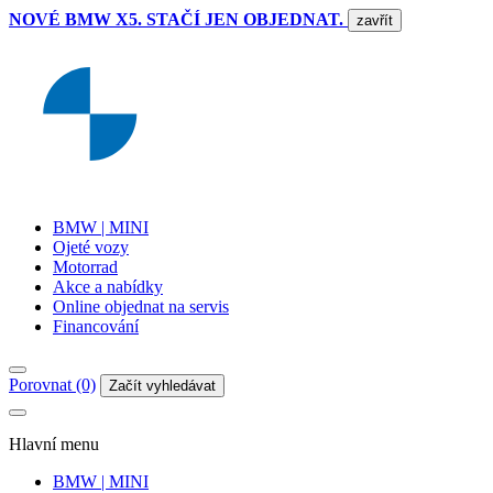
NOVÉ BMW X5. STAČÍ JEN OBJEDNAT.
zavřít
BMW | MINI
Ojeté vozy
Motorrad
Akce a nabídky
Online objednat na servis
Financování
Porovnat (0)
Začít vyhledávat
Hlavní menu
BMW | MINI