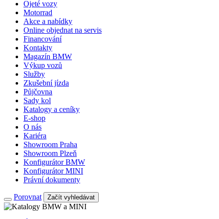
Ojeté vozy
Motorrad
Akce a nabídky
Online objednat na servis
Financování
Kontakty
Magazín BMW
Výkup vozů
Služby
Zkušební jízda
Půjčovna
Sady kol
Katalogy a ceníky
E-shop
O nás
Kariéra
Showroom Praha
Showroom Plzeň
Konfigurátor BMW
Konfigurátor MINI
Právní dokumenty
Porovnat
Začít vyhledávat