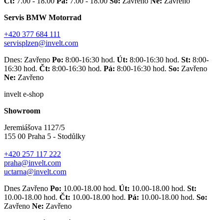
Čt:
7.00 - 18.00
Pá:
7.00 - 18.00
So:
Zavřeno
Ne:
Zavřeno
Servis BMW Motorrad
+420 377 684 111
servisplzen@invelt.com
Dnes: Zavřeno
Po:
8:00-16:30 hod.
Út:
8:00-16:30 hod.
St:
8:00-
16:30 hod.
Čt:
8:00-16:30 hod.
Pá:
8:00-16:30 hod.
So:
Zavřeno
Ne:
Zavřeno
invelt e-shop
Showroom
Jeremiášova 1127/5
155 00 Praha 5 - Stodůlky
+420 257 117 222
praha@invelt.com
uctarna@invelt.com
Dnes Zavřeno
Po:
10.00-18.00 hod.
Út:
10.00-18.00 hod.
St:
10.00-18.00 hod.
Čt:
10.00-18.00 hod.
Pá:
10.00-18.00 hod.
So:
Zavřeno
Ne:
Zavřeno