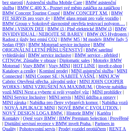
bez starostí
|
Asistenční služba Mobile Care
|
BMW asistenční
služba
|
BMW C 400 X - Poznej své město zatáčku za zatáčkou
|
BMW Concept Touring Coupé
|
BMW CONCEPT XM.
|
BMW
FIT SERVIS pro vozy 4+
|
BMW glass repair pro vaše vozidlo
|
BMW Group v Sokolově slavnostně otevřela testovací polygon.…
|
BMW i VISION DEE
|
BMW i3 | Plně elektrické BMW i3
|
BMW
INVIDIVIDUAL | NEBOJTE SE BAREV
|
BMW iX5 Hydrogen |
Radost z jízdy bez emisí CO2
|
BMW M5 | M modely BMW řady 5
Sedan (F90)
|
BMW Motorrad service inclusive
|
BMW
ORIGINÁLNÍ LETNÍ PŘÍSLUŠENSTVÍ
|
BMW satelitní
vyhledávání
|
BMW service inclusive
|
BMW service - přehled
|
CITNOW. Zůstaňte v obraze
|
Diplomatic sales
|
Motorky BMW
Motorrad
|
Vozy BMW
|
Vozy MINI
|
HOT LINE
|
invelt e-shop
|
Katalogy a ceníky
|
Komisní prodej
|
MINI asistenční služba
|
MINI
Connected
|
MINI Cooper SE | NABITÉ VÁŠNÍ.
|
MINI JCW
Cabrio: Otevřená střecha, závodní srdce
|
MINI JOHN COOPER
WORKS | MINI VZRUŠENÍ NA MAXIMUM.
|
Objevte nabídku
vozů MINI Next a vyberte si svůj vysněný vůz
|
MINI prohlídky
|
MINI Service Inclusive
|
MINI servis
|
MINI údržba a opravy
|
MINI záruka
|
Nabídka pro členy vybraných komor.
|
Nabídka vozů
|
NOVÁ APLIKACE MINI
|
NOVÉ BMW C EVOLUTION.
|
NOVÝ DESIGN LOGA BMW.
|
Historie BMW
|
Kariéra
|
Kontakty
|
Ojeté vozy BMW | BMW Premium Selection | Prověřené
|
Digitální servisní recepce v BMW invelt Praha.
|
Partners in
Quality
|
Pohotovostní servis
|
Prodej vozidel protiúčtem
|
RENT A