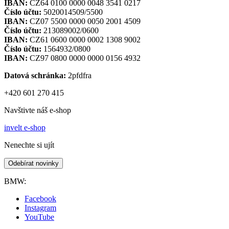
IBAN:
CZ64 0100 0000 0048 3541 0217
Číslo účtu:
5020014509/5500
IBAN:
CZ07 5500 0000 0050 2001 4509
Číslo účtu:
213089002/0600
IBAN:
CZ61 0600 0000 0002 1308 9002
Číslo účtu:
1564932/0800
IBAN:
CZ97 0800 0000 0000 0156 4932
Datová schránka:
2pfdfra
+420 601 270 415
Navštivte náš e-shop
invelt e-shop
Nenechte si ujít
Odebírat novinky
BMW:
Facebook
Instagram
YouTube