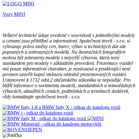
Vozy MINI
Veškeré technické údaje uvedené v souvislosti s jednotlivými modely
a cenami jsou přibližné a informativní. Společnost invelt - s.r.o. si
vyhrazuje právo změny cen, barev, výbav a technických dat zde
popsaných a zobrazených modelů. Na ilustračních fotografiích
mohou být zobrazeny modely s nejvyšší výbavou, která není
standardem pro modely v základním provedení. Prezentace vozidel
má pouze informativní charakter, je nezávazná a prodávající není
povinen uzavřít kupní smlouvu ohledně prezentovaných vozidel.
Ustanovení § 1732 odst.2 občanského zákoníku se nepoužije. Pro
bližší informace o sortimentu modelů, standardních a mimořádných
výbavách, aktuálních cenách, podmínkách a termínech dodávek,
vždy kontaktujte společnost invelt - s.r.o.