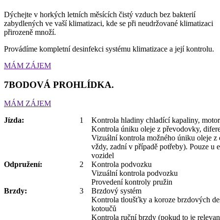
Dýchejte v horkých letních měsících čistý vzduch bez bakterií
zabydlených ve vaší klimatizaci, kde se při neudržované klimatizaci
přirozeně množí.
Provádíme kompletní desinfekci systému klimatizace a její kontrolu.
MÁM ZÁJEM
7BODOVÁ PROHLÍDKA.
MÁM ZÁJEM
Jízda:
1
Kontrola hladiny chladící kapaliny, moto
Kontrola úniku oleje z převodovky, difer
Vizuální kontrola možného úniku oleje z 
vždy, zadní v případě potřeby). Pouze u 
vozidel
Odpružení:
2
Kontrola podvozku
Vizuální kontrola podvozku
Provedení kontroly pružin
Brzdy:
3
Brzdový systém
Kontrola tloušťky a koroze brzdových de
kotoučů
Kontrola ruční brzdy (pokud to je relevan