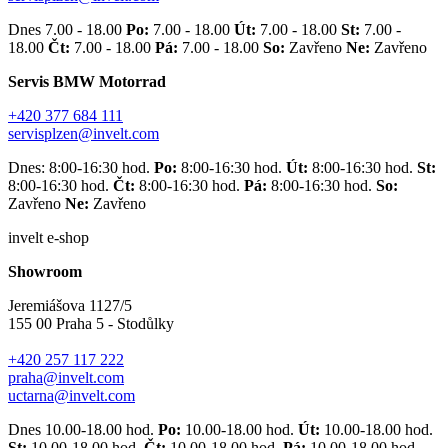
Dnes 7.00 - 18.00
Po:
7.00 - 18.00
Út:
7.00 - 18.00
St:
7.00 -
18.00
Čt:
7.00 - 18.00
Pá:
7.00 - 18.00
So:
Zavřeno
Ne:
Zavřeno
Servis BMW Motorrad
+420 377 684 111
servisplzen@invelt.com
Dnes: 8:00-16:30 hod.
Po:
8:00-16:30 hod.
Út:
8:00-16:30 hod.
St:
8:00-16:30 hod.
Čt:
8:00-16:30 hod.
Pá:
8:00-16:30 hod.
So:
Zavřeno
Ne:
Zavřeno
invelt e-shop
Showroom
Jeremiášova 1127/5
155 00 Praha 5 - Stodůlky
+420 257 117 222
praha@invelt.com
uctarna@invelt.com
Dnes 10.00-18.00 hod.
Po:
10.00-18.00 hod.
Út:
10.00-18.00 hod.
St:
10.00-18.00 hod.
Čt:
10.00-18.00 hod.
Pá:
10.00-18.00 hod.