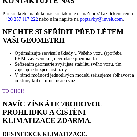
KONTAKTUJTE NÁS
Pro konkrétní nabídku nás kontaktujte na našem zákaznickém centru
+420 257 117 222
nebo nám napište na
poptavky@invelt.com
.
NECHTE SI SEŘÍDIT PŘED LÉTEM
VAŠI GEOMETRII
Optimalizujte servisní náklady u Vašeho vozu (spotřeba
PHM, zavěšení kol, degradace pneumatik).
Seřízením geometrie zvyšujete stabilitu svého vozu, tím
zajištujete bezpečnost jízdy.
V rámci možností jednotlivých modelů seřizujeme sbíhavost a
odklony kol na obou osách vozu.
TO CHCI!
NAVÍC ZÍSKÁTE 7BODOVOU
PROHLÍDKU A ČIŠTĚNÍ
KLIMATIZACE
ZDARMA
.
DESINFEKCE KLIMATIZACE.