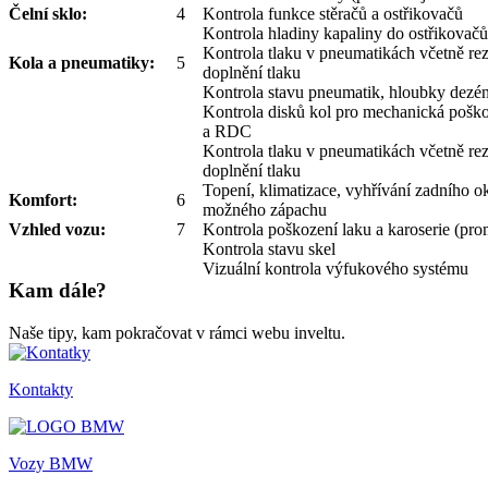
Čelní sklo:
4
Kontrola funkce stěračů a ostřikovačů
Kontrola hladiny kapaliny do ostřikovačů
Kontrola tlaku v pneumatikách včetně rez
Kola a pneumatiky:
5
doplnění tlaku
Kontrola stavu pneumatik, hloubky dezé
Kontrola disků kol pro mechanická poškoz
a RDC
Kontrola tlaku v pneumatikách včetně rez
doplnění tlaku
Topení, klimatizace, vyhřívání zadního o
Komfort:
6
možného zápachu
Vzhled vozu:
7
Kontrola poškození laku a karoserie (pro
Kontrola stavu skel
Vizuální kontrola výfukového systému
Kam dále?
Naše tipy, kam pokračovat v rámci webu inveltu.
Kontakty
Vozy BMW