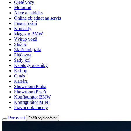
Ojeté vozy
Motorrad
Akce a nabídky
Online objednat na servis
Financování
Kontakty
Magazín BMW
Výkup vozů
Služby
Zkušební jízda
Půjčovna
Sady kol
Katalogy a ceníky
E-shop
O nás
Kariéra
Showroom Praha
Showroom Plzeň
Konfigurátor BMW
Konfigurátor MINI
Právní dokumenty
Porovnat
Začít vyhledávat