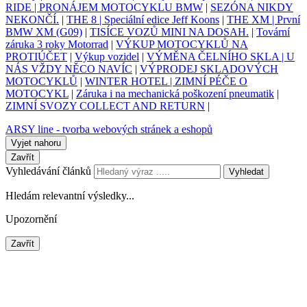
RIDE | PRONÁJEM MOTOCYKLU BMW
|
SEZÓNA NIKDY
NEKONČÍ.
|
THE 8 | Speciální edice Jeff Koons
|
THE XM | První
BMW XM (G09)
|
TISÍCE VOZŮ MINI NA DOSAH.
|
Tovární
záruka 3 roky Motorrad
|
VÝKUP MOTOCYKLŮ NA
PROTIÚČET
|
Výkup vozidel
|
VÝMĚNA ČELNÍHO SKLA | U
NÁS VŽDY NĚCO NAVÍC
|
VÝPRODEJ SKLADOVÝCH
MOTOCYKLŮ
|
WINTER HOTEL | ZIMNÍ PÉČE O
MOTOCYKL
|
Záruka i na mechanická poškození pneumatik
|
ZIMNÍ SVOZY COLLECT AND RETURN
|
ARSY line - tvorba webových stránek a eshopů
Vyjet nahoru
Zavřít
Vyhledávání článků
Vyhledat
Hledám relevantní výsledky...
Upozornění
Zavřít