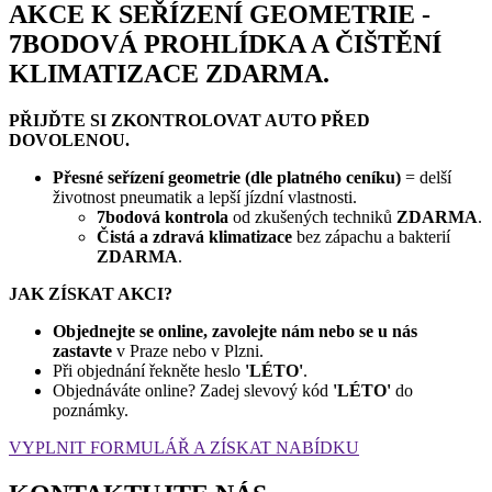
AKCE K SEŘÍZENÍ GEOMETRIE
-
7BODOVÁ PROHLÍDKA A ČIŠTĚNÍ
KLIMATIZACE
ZDARMA
.
PŘIJĎTE SI ZKONTROLOVAT AUTO PŘED
DOVOLENOU.
Přesné seřízení geometrie (dle platného ceníku)
= delší
životnost pneumatik a lepší jízdní vlastnosti.
7bodová kontrola
od zkušených techniků
ZDARMA
.
Čistá a zdravá klimatizace
bez zápachu a bakterií
ZDARMA
.
JAK ZÍSKAT AKCI?
Objednejte se online, zavolejte nám
nebo se u nás
zastavte
v Praze nebo v Plzni.
Při objednání řekněte heslo
'LÉTO
'
.
Objednáváte online? Zadej slevový kód
'LÉTO
'
do
poznámky.
VYPLNIT FORMULÁŘ A ZÍSKAT NABÍDKU