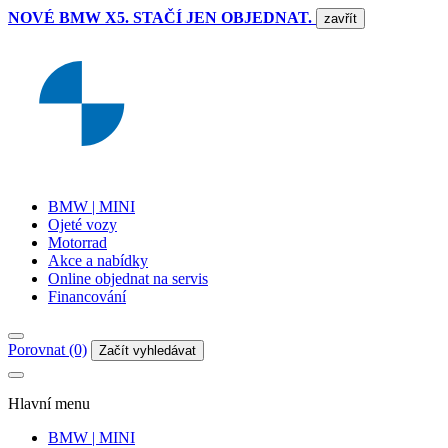
NOVÉ BMW X5. STAČÍ JEN OBJEDNAT.
zavřít
BMW | MINI
Ojeté vozy
Motorrad
Akce a nabídky
Online objednat na servis
Financování
Porovnat (0)
Začít vyhledávat
Hlavní menu
BMW | MINI