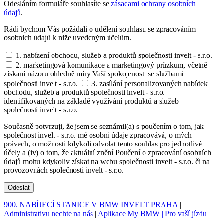
Odesláním formuláře souhlasíte se
zásadami ochrany osobních
údajů
.
Rádi bychom Vás požádali o udělení souhlasu se zpracováním
osobních údajů k níže uvedeným účelům.
1. nabízení obchodu, služeb a produktů společnosti invelt - s.r.o.
2. marketingová komunikace a marketingový průzkum, včetně
získání názoru ohledně míry Vaší spokojenosti se službami
společnosti invelt - s.r.o.
3. zasílání personalizovaných nabídek
obchodu, služeb a produktů společnosti invelt - s.r.o.
identifikovaných na základě využívání produktů a služeb
společnosti invelt - s.r.o.
Současně potvrzuji, že jsem se seznámil(a) s poučením o tom, jak
společnost invelt - s.r.o. mé osobní údaje zpracovává, o mých
právech, o možnosti kdykoli odvolat tento souhlas pro jednotlivé
účely a (iv) o tom, že aktuální znění Poučení o zpracování osobních
údajů mohu kdykoliv získat na webu společnosti invelt - s.r.o. či na
provozovnách společnosti invelt - s.r.o.
Odeslat
900. NABÍJECÍ STANICE V BMW INVELT PRAHA
|
Administrativu nechte na nás
|
Aplikace My BMW | Pro vaší jízdu