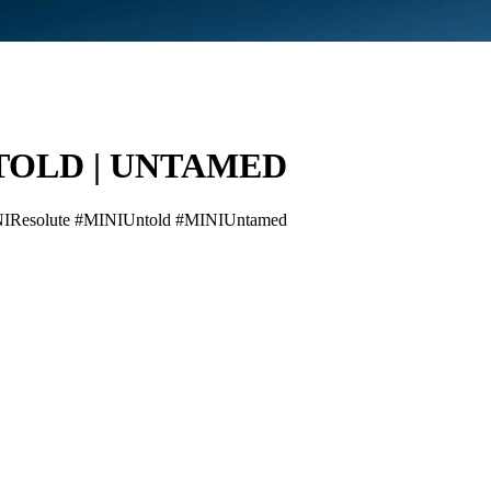
NTOLD | UNTAMED
INIResolute #MINIUntold #MINIUntamed