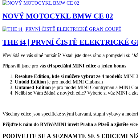
NOVÝ MOTOCYKL BMW CE 02
THE i4 | PRVNÍ ČISTĚ ELEKTRICKÉ 
Převládá ve vás silné nutkání? Vstali jste dnes ráno a pomysleli si:
'Já
Připravili jsme pro vás
tři speciální MINI edice a jeden bonus
Resolute Edition, kde si můžete vybrat ze 4 modelů:
MINI 3d
Untold Edition
je pro model MINI Clubman
Untamed Edition
je pro model MINI Countryman a MINI Cou
Nelíbí se Vám žádná z nových edic? Vyberte si vůz MINI a zkus
Všechny edice jsou specifické svými barvami, stupni výbavy a motori
Přijďte k nám do BMW/MINI invelt Praha a Plzeň a zjistěte více 
PODÍVEJTE SE A SEZNAMTE SE S EDICEMI NÍ