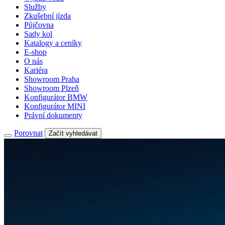
Služby
Zkušební jízda
Půjčovna
Sady kol
Katalogy a ceníky
E-shop
O nás
Kariéra
Showroom Praha
Showroom Plzeň
Konfigurátor BMW
Konfigurátor MINI
Právní dokumenty
Porovnat
Začít vyhledávat