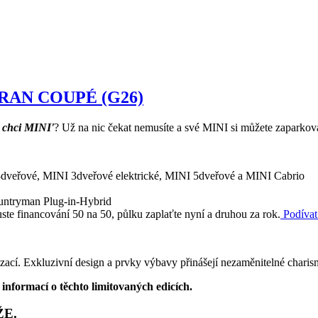
GRAN COUPÉ (G26)
 chci MINI'
? Už na nic čekat nemusíte a své MINI si můžete zaparkova
veřové, MINI 3dveřové elektrické, MINI 5dveřové a MINI Cabrio
ntryman Plug-in-Hybrid
te financování 50 na 50, půlku zaplaťte nyní a druhou za rok.
Podívat
zací. Exkluzivní design a prvky výbavy přinášejí nezaměnitelné chari
informací o těchto limitovaných edicích.
ŽE.