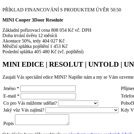
PŘÍKLAD FINANCOVÁNÍ S PRODUKTEM ÚVĚR 50:50
MINI Cooper 3Door Resolute
Základní pořizovací cena 808 054 Kč vč. DPH
Doba trvání úvěru 12 měsíců
Akontace 50%, tedy 404 027 Kč
Měsíční splátka pojištění 1 453 Kč
Poslední splátka 405 480 Kč (vč. pojištění)
MINI EDICE | RESOLUT | UNTOLD | 
Zaujali Vás speciální edice MINI? Napište nám a my se Vám ozveme 
Jméno
*
Příjme
E-mail
*
Telef
Co pro Vás můžeme udělat?
Poboč
Jaký vůz Vás zajímá?
Kdy Vá
Popis