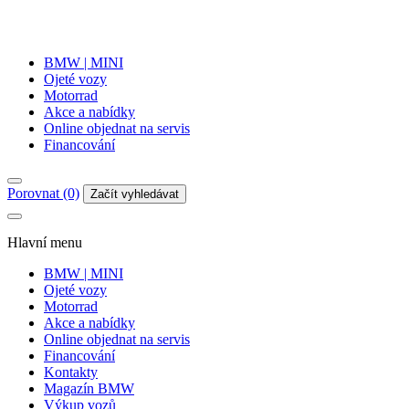
BMW | MINI
Ojeté vozy
Motorrad
Akce a nabídky
Online objednat na servis
Financování
Porovnat (0)
Začít vyhledávat
Hlavní menu
BMW | MINI
Ojeté vozy
Motorrad
Akce a nabídky
Online objednat na servis
Financování
Kontakty
Magazín BMW
Výkup vozů