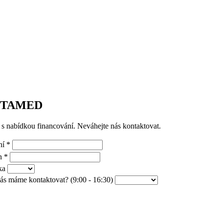
UNTAMED
s nabídkou financování. Neváhejte nás kontaktovat.
ní
*
on
*
ka
s máme kontaktovat? (9:00 - 16:30)