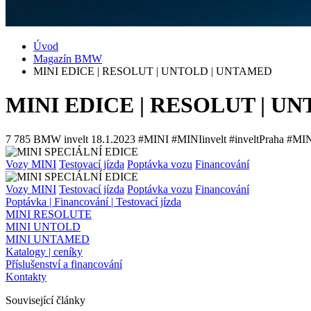
Úvod
Magazín BMW
MINI EDICE | RESOLUT | UNTOLD | UNTAMED
MINI EDICE | RESOLUT | U
7 785
BMW invelt
18.1.2023
#MINI #MINIinvelt #inveltPraha #M
Vozy MINI
Testovací jízda
Poptávka vozu
Financování
Vozy MINI
Testovací jízda
Poptávka vozu
Financování
Poptávka | Financování | Testovací jízda
MINI RESOLUTE
MINI UNTOLD
MINI UNTAMED
Katalogy | ceníky
Příslušenství a financování
Kontakty
Související články