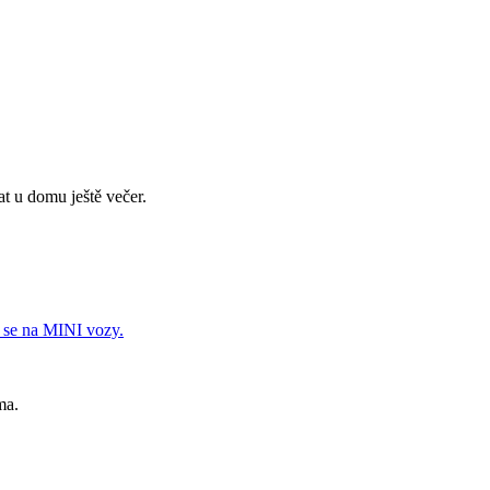
t u domu ještě večer.
 se na MINI vozy.
sma.