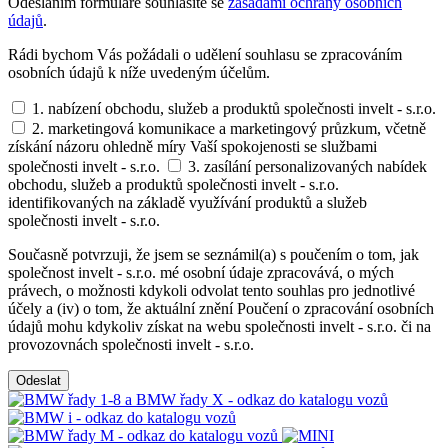
Odesláním formuláře souhlasíte se
zásadami ochrany osobních
údajů
.
Rádi bychom Vás požádali o udělení souhlasu se zpracováním
osobních údajů k níže uvedeným účelům.
1. nabízení obchodu, služeb a produktů společnosti invelt - s.r.o.
2. marketingová komunikace a marketingový průzkum, včetně
získání názoru ohledně míry Vaší spokojenosti se službami
společnosti invelt - s.r.o.
3. zasílání personalizovaných nabídek
obchodu, služeb a produktů společnosti invelt - s.r.o.
identifikovaných na základě využívání produktů a služeb
společnosti invelt - s.r.o.
Současně potvrzuji, že jsem se seznámil(a) s poučením o tom, jak
společnost invelt - s.r.o. mé osobní údaje zpracovává, o mých
právech, o možnosti kdykoli odvolat tento souhlas pro jednotlivé
účely a (iv) o tom, že aktuální znění Poučení o zpracování osobních
údajů mohu kdykoliv získat na webu společnosti invelt - s.r.o. či na
provozovnách společnosti invelt - s.r.o.
Odeslat