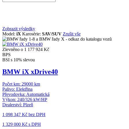
Zobrazit výsledky
Model:
iX
Karosérie:
SAV/SUV
Zrušit vše
Zlevněno o 1 177 924 Kč
BPS
BSI s 10% slevou
BMW iX xDrive40
Počet km:
29000 km
Palivo:
Elektřina
Převodovka:
Automatická
Výkon:
240/326 kW/HP
Dealerství:
Plzeň
1 098 347 Kč
bez DPH
1 329 000 Kč s DPH