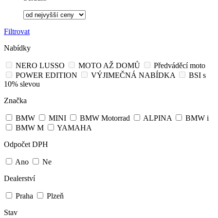
Filtrovat
Nabídky
NERO LUSSO
MOTO AŽ DOMŮ
Předváděcí moto
POWER EDITION
VÝJIMEČNÁ NABÍDKA
BSI s
10% slevou
Značka
BMW
MINI
BMW Motorrad
ALPINA
BMW i
BMW M
YAMAHA
Odpočet DPH
Ano
Ne
Dealerství
Praha
Plzeň
Stav