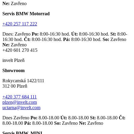
Ne:
Zavřeno
Servis BMW Motorrad
+420 257 117 222
Dnes: Zavřeno
Po:
8:00-16:30 hod.
Út:
8:00-16:30 hod.
St:
8:00-
16:30 hod.
Čt:
8:00-16:30 hod.
Pá:
8:00-16:30 hod.
So:
Zavřeno
Ne:
Zavřeno
+420 601 270 415
invelt Plzeň
Showroom
Rokycanská 1422/111
312 00 Plzeň
+420 377 684 111
plzen@invelt.com
uctarna@invelt.com
Dnes Zavřeno
Po:
8.00-18.00
Út:
8.00-18.00
St:
8.00-18.00
Čt:
8.00-18.00
Pá:
8.00-18.00
So:
Zavřeno
Ne:
Zavřeno
Servis BMW, MINI