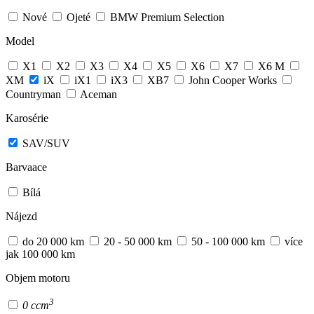
Nové
Ojeté
BMW Premium Selection
Model
X1
X2
X3
X4
X5
X6
X7
X6 M
XM
iX
iX1
iX3
XB7
John Cooper Works
Countryman
Aceman
Karosérie
SAV/SUV
Barvaace
Bílá
Nájezd
do 20 000 km
20 - 50 000 km
50 - 100 000 km
více
jak 100 000 km
Objem motoru
3
0 ccm