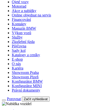
Ojeté vozy
Motorrad
Akce a nabídky
Online objednat na servis
Financování
Kontakty
Magazín BMW
Výkup vozů
Služby
Zkušební jízda
Půjčovna
Sady kol
Katalogy a ceníky
E-shop
O nás
Kariéra
Showroom Praha
Showroom Plzeň
Konfigurátor BMW
Konfigurátor MINI
Právní dokumenty
Porovnat
Začít vyhledávat