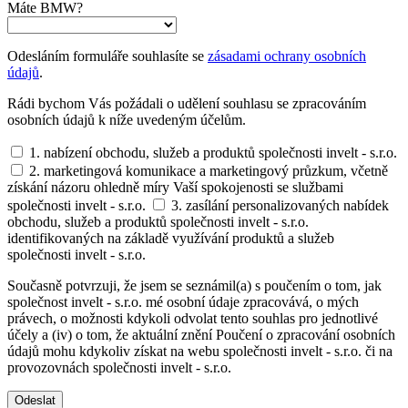
Máte BMW?
Odesláním formuláře souhlasíte se
zásadami ochrany osobních
údajů
.
Rádi bychom Vás požádali o udělení souhlasu se zpracováním
osobních údajů k níže uvedeným účelům.
1. nabízení obchodu, služeb a produktů společnosti invelt - s.r.o.
2. marketingová komunikace a marketingový průzkum, včetně
získání názoru ohledně míry Vaší spokojenosti se službami
společnosti invelt - s.r.o.
3. zasílání personalizovaných nabídek
obchodu, služeb a produktů společnosti invelt - s.r.o.
identifikovaných na základě využívání produktů a služeb
společnosti invelt - s.r.o.
Současně potvrzuji, že jsem se seznámil(a) s poučením o tom, jak
společnost invelt - s.r.o. mé osobní údaje zpracovává, o mých
právech, o možnosti kdykoli odvolat tento souhlas pro jednotlivé
účely a (iv) o tom, že aktuální znění Poučení o zpracování osobních
údajů mohu kdykoliv získat na webu společnosti invelt - s.r.o. či na
provozovnách společnosti invelt - s.r.o.
Odeslat