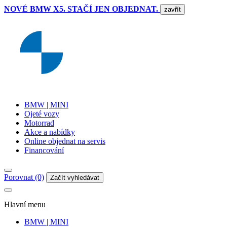
NOVÉ BMW X5. STAČÍ JEN OBJEDNAT.
zavřít
BMW | MINI
Ojeté vozy
Motorrad
Akce a nabídky
Online objednat na servis
Financování
Porovnat (0)
Začít vyhledávat
Hlavní menu
BMW | MINI