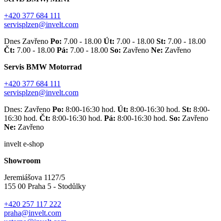
+420 377 684 111
servisplzen@invelt.com
Dnes Zavřeno
Po:
7.00 - 18.00
Út:
7.00 - 18.00
St:
7.00 - 18.00
Čt:
7.00 - 18.00
Pá:
7.00 - 18.00
So:
Zavřeno
Ne:
Zavřeno
Servis BMW Motorrad
+420 377 684 111
servisplzen@invelt.com
Dnes: Zavřeno
Po:
8:00-16:30 hod.
Út:
8:00-16:30 hod.
St:
8:00-
16:30 hod.
Čt:
8:00-16:30 hod.
Pá:
8:00-16:30 hod.
So:
Zavřeno
Ne:
Zavřeno
invelt e-shop
Showroom
Jeremiášova 1127/5
155 00 Praha 5 - Stodůlky
+420 257 117 222
praha@invelt.com