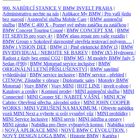
900. NABÍJECÍ STANICE V BMW INVELT PRAHA
|
Administrativu nechte na nás
|
Aplikace My BMW | Pro vaší jízdu
bez starostí
|
Asistenční služba Mobile Care
|
BMW asistenční
služba
|
BMW C 400 X - Poznej své město zatáčku za zatáčkou
|
BMW Concept Touring Coupé
|
BMW CONCEPT XM.
|
BMW
FIT SERVIS pro vozy 4+
|
BMW glass repair pro vaše vozidlo
|
BMW Group v Sokolově slavnostně otevřela testovací polygon.…
|
BMW i VISION DEE
|
BMW i3 | Plně elektrické BMW i3
|
BMW
INVIDIVIDUAL | NEBOJTE SE BAREV
|
BMW iX5 Hydrogen |
Radost z jízdy bez emisí CO2
|
BMW M5 | M modely BMW řady 5
Sedan (F90)
|
BMW Motorrad service inclusive
|
BMW
ORIGINÁLNÍ LETNÍ PŘÍSLUŠENSTVÍ
|
BMW satelitní
vyhledávání
|
BMW service inclusive
|
BMW service - přehled
|
CITNOW. Zůstaňte v obraze
|
Diplomatic sales
|
Motorky BMW
Motorrad
|
Vozy BMW
|
Vozy MINI
|
HOT LINE
|
invelt e-shop
|
Katalogy a ceníky
|
Komisní prodej
|
MINI asistenční služba
|
MINI
Connected
|
MINI Cooper SE | NABITÉ VÁŠNÍ.
|
MINI JCW
Cabrio: Otevřená střecha, závodní srdce
|
MINI JOHN COOPER
WORKS | MINI VZRUŠENÍ NA MAXIMUM.
|
Objevte nabídku
vozů MINI Next a vyberte si svůj vysněný vůz
|
MINI prohlídky
|
MINI Service Inclusive
|
MINI servis
|
MINI údržba a opravy
|
MINI záruka
|
Nabídka pro členy vybraných komor.
|
Nabídka vozů
|
NOVÁ APLIKACE MINI
|
NOVÉ BMW C EVOLUTION.
|
NOVÝ DESIGN LOGA BMW.
|
Historie BMW
|
Kariéra
|