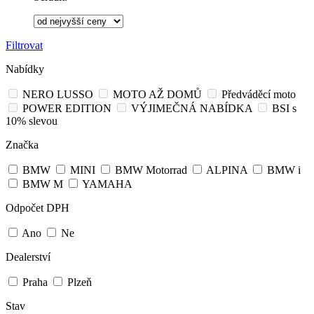
Filtrovat
Nabídky
NERO LUSSO
MOTO AŽ DOMŮ
Předváděcí moto
POWER EDITION
VÝJIMEČNÁ NABÍDKA
BSI s
10% slevou
Značka
BMW
MINI
BMW Motorrad
ALPINA
BMW i
BMW M
YAMAHA
Odpočet DPH
Ano
Ne
Dealerství
Praha
Plzeň
Stav