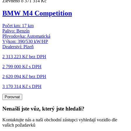
Zlevněno o 371 314 Kč
BMW M4 Competition
Počet km:
17 km
Palivo:
Benzín
Převodovka:
Automatická
Výkon:
390/530 kW/HP
Dealerství:
Plzeň
2 313 223 Kč
bez DPH
2 799 000 Kč s DPH
2 620 094 Kč
bez DPH
3 170 314 Kč s DPH
Porovnat
Nenašli jste vůz, který jste hledali?
Kontaktujte nás a naši obchodní zástupci vyhledají vozidlo dle
vašich požadavků