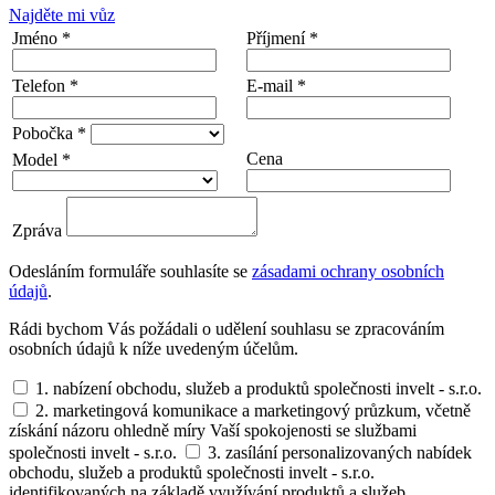
Najděte mi vůz
Jméno *
Příjmení *
Telefon *
E-mail *
Pobočka *
Cena
Model *
Zpráva
Odesláním formuláře souhlasíte se
zásadami ochrany osobních
údajů
.
Rádi bychom Vás požádali o udělení souhlasu se zpracováním
osobních údajů k níže uvedeným účelům.
1. nabízení obchodu, služeb a produktů společnosti invelt - s.r.o.
2. marketingová komunikace a marketingový průzkum, včetně
získání názoru ohledně míry Vaší spokojenosti se službami
společnosti invelt - s.r.o.
3. zasílání personalizovaných nabídek
obchodu, služeb a produktů společnosti invelt - s.r.o.
identifikovaných na základě využívání produktů a služeb