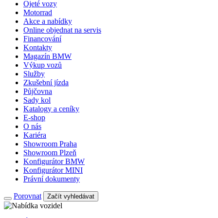
Ojeté vozy
Motorrad
Akce a nabídky
Online objednat na servis
Financování
Kontakty
Magazín BMW
Výkup vozů
Služby
Zkušební jízda
Půjčovna
Sady kol
Katalogy a ceníky
E-shop
O nás
Kariéra
Showroom Praha
Showroom Plzeň
Konfigurátor BMW
Konfigurátor MINI
Právní dokumenty
Porovnat
Začít vyhledávat