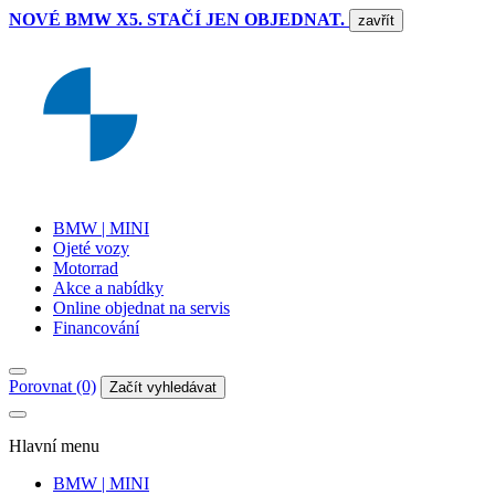
NOVÉ BMW X5. STAČÍ JEN OBJEDNAT.
zavřít
BMW | MINI
Ojeté vozy
Motorrad
Akce a nabídky
Online objednat na servis
Financování
Porovnat (0)
Začít vyhledávat
Hlavní menu
BMW | MINI