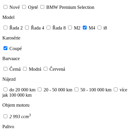
Nové
Ojeté
BMW Premium Selection
Model
Řada 2
Řada 4
Řada 8
M2
M4
i8
Karosérie
Coupé
Barvaace
Černá
Modrá
Červená
Nájezd
do 20 000 km
20 - 50 000 km
50 - 100 000 km
více
jak 100 000 km
Objem motoru
3
2 993 ccm
Palivo