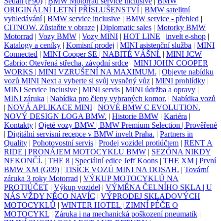
Sedan (F90)
|
BMW Motorrad service inclusive
|
BMW
ORIGINÁLNÍ LETNÍ PŘÍSLUŠENSTVÍ
|
BMW satelitní
vyhledávání
|
BMW service inclusive
|
BMW service - přehled
|
CITNOW. Zůstaňte v obraze
|
Diplomatic sales
|
Motorky BMW
Motorrad
|
Vozy BMW
|
Vozy MINI
|
HOT LINE
|
invelt e-shop
|
Katalogy a ceníky
|
Komisní prodej
|
MINI asistenční služba
|
MINI
Connected
|
MINI Cooper SE | NABITÉ VÁŠNÍ.
|
MINI JCW
Cabrio: Otevřená střecha, závodní srdce
|
MINI JOHN COOPER
WORKS | MINI VZRUŠENÍ NA MAXIMUM.
|
Objevte nabídku
vozů MINI Next a vyberte si svůj vysněný vůz
|
MINI prohlídky
|
MINI Service Inclusive
|
MINI servis
|
MINI údržba a opravy
|
MINI záruka
|
Nabídka pro členy vybraných komor.
|
Nabídka vozů
|
NOVÁ APLIKACE MINI
|
NOVÉ BMW C EVOLUTION.
|
NOVÝ DESIGN LOGA BMW.
|
Historie BMW
|
Kariéra
|
Kontakty
|
Ojeté vozy BMW | BMW Premium Selection | Prověřené
|
Digitální servisní recepce v BMW invelt Praha.
|
Partners in
Quality
|
Pohotovostní servis
|
Prodej vozidel protiúčtem
|
RENT A
RIDE | PRONÁJEM MOTOCYKLU BMW
|
SEZÓNA NIKDY
NEKONČÍ.
|
THE 8 | Speciální edice Jeff Koons
|
THE XM | První
BMW XM (G09)
|
TISÍCE VOZŮ MINI NA DOSAH.
|
Tovární
záruka 3 roky Motorrad
|
VÝKUP MOTOCYKLŮ NA
PROTIÚČET
|
Výkup vozidel
|
VÝMĚNA ČELNÍHO SKLA | U
NÁS VŽDY NĚCO NAVÍC
|
VÝPRODEJ SKLADOVÝCH
MOTOCYKLŮ
|
WINTER HOTEL | ZIMNÍ PÉČE O
MOTOCYKL
|
Záruka i na mechanická poškození pneumatik
|