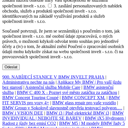
získání názoru ohledně míry Vaší spokojenosti se službami
společnosti invelt - s.r.o.
3. zasílání personalizovaných nabídek
obchodu, služeb a produktů společnosti invelt - s.r.o.
identifikovaných na základě využívání produktů a služeb
společnosti invelt - s.r.o.
Současně potvrzuji, že jsem se seznámil(a) s poučením o tom, jak
společnost invelt - s.r.o. mé osobní údaje zpracovává, o mých
právech, o možnosti kdykoli odvolat tento souhlas pro jednotlivé
účely a (iv) o tom, že aktuální znění Poučení o zpracování osobních
údajů mohu kdykoliv získat na webu společnosti invelt - s.r.o. či na
provozovnách společnosti invelt - s.r.o.
Odeslat
900. NABÍJECÍ STANICE V BMW INVELT PRAHA
|
Administrativu nechte na nás
|
Aplikace My BMW | Pro vaší jízdu
bez starostí
|
Asistenční služba Mobile Care
|
BMW asistenční
služba
|
BMW C 400 X - Poznej své město zatáčku za zatáčkou
|
BMW Concept Touring Coupé
|
BMW CONCEPT XM.
|
BMW
FIT SERVIS pro vozy 4+
|
BMW glass repair pro vaše vozidlo
|
BMW Group v Sokolově slavnostně otevřela testovací polygon.…
|
BMW i VISION DEE
|
BMW i3 | Plně elektrické BMW i3
|
BMW
INVIDIVIDUAL | NEBOJTE SE BAREV
|
BMW iX5 Hydrogen |
Radost z jízdy bez emisí CO2
|
BMW M5 | M modely BMW řady 5