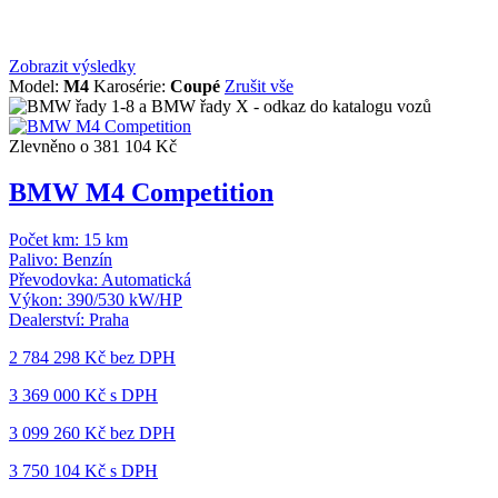
Zobrazit výsledky
Model:
M4
Karosérie:
Coupé
Zrušit vše
Zlevněno o 381 104 Kč
BMW M4 Competition
Počet km:
15 km
Palivo:
Benzín
Převodovka:
Automatická
Výkon:
390/530 kW/HP
Dealerství:
Praha
2 784 298 Kč
bez DPH
3 369 000 Kč s DPH
3 099 260 Kč
bez DPH
3 750 104 Kč s DPH