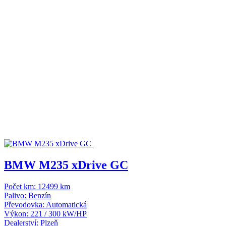
BMW M235 xDrive GC
Počet km:
12499 km
Palivo:
Benzín
Převodovka:
Automatická
Výkon:
221 / 300 kW/HP
Dealerství:
Plzeň