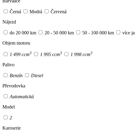
Barvaace
Černá
Modrá
Červená
Nájezd
do 20 000 km
20 - 50 000 km
50 - 100 000 km
více j
Objem motoru
3
3
3
1 499 ccm
1 995 ccm
1 998 ccm
Palivo
Benzín
Diesel
Převodovka
Automatická
Model
2
Karoserie