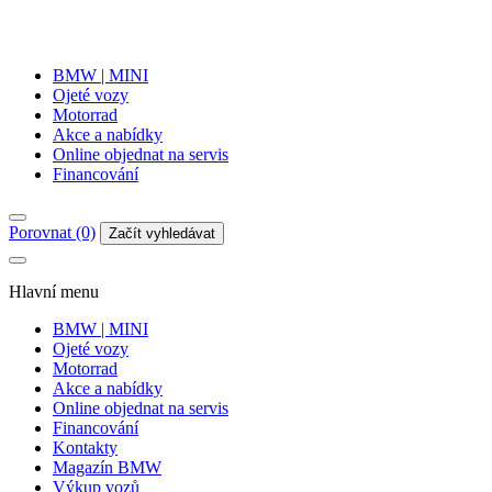
BMW | MINI
Ojeté vozy
Motorrad
Akce a nabídky
Online objednat na servis
Financování
Porovnat (0)
Začít vyhledávat
Hlavní menu
BMW | MINI
Ojeté vozy
Motorrad
Akce a nabídky
Online objednat na servis
Financování
Kontakty
Magazín BMW
Výkup vozů