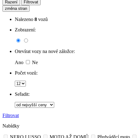
Řazení
Filtrovat
změna stran
Nalezeno
8
vozů
Zobrazení:
Otevírat vozy na nové záložce:
Ano
Ne
Počet vozů:
Seřadit:
Filtrovat
Nabídky
NERO LUSSO
MOTO AŽ DOMŮ
Předváděcí moto