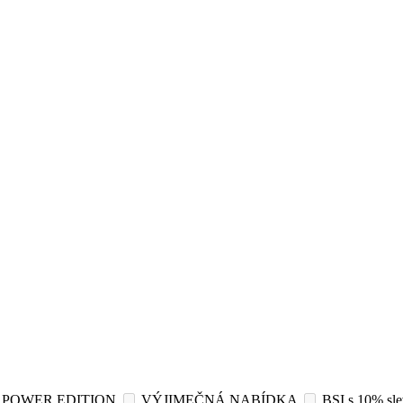
POWER EDITION
VÝJIMEČNÁ NABÍDKA
BSI s 10% sl