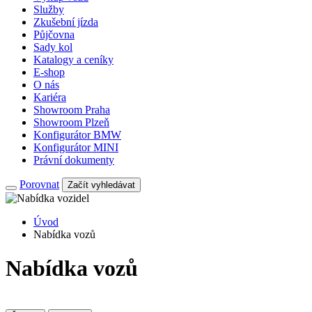
Služby
Zkušební jízda
Půjčovna
Sady kol
Katalogy a ceníky
E-shop
O nás
Kariéra
Showroom Praha
Showroom Plzeň
Konfigurátor BMW
Konfigurátor MINI
Právní dokumenty
Porovnat
Začít vyhledávat
Úvod
Nabídka vozů
Nabídka vozů