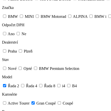
Značka
BMW
MINI
BMW Motorrad
ALPINA
BMW i
Odpočet DPH
Ano
Ne
Dealerství
Praha
Plzeň
Stav
Nové
Ojeté
BMW Premium Selection
Model
Řada 2
Řada 4
Řada 8
i4
B4
Karosérie
Active Tourer
Gran Coupé
Coupé