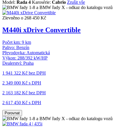
Model:
Řada 4
Karosérie:
Cabrio
Zrušit vše
Zlevněno o 268 450 Kč
M440i xDrive Convertible
Počet km:
9 km
Palivo:
Benzín
Převodovka:
Automatická
Výkon:
288/392 kW/HP
Dealerství:
Praha
1 941 322 Kč
bez DPH
2 349 000 Kč s DPH
2 163 182 Kč
bez DPH
2 617 450 Kč s DPH
Porovnat