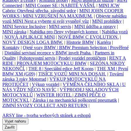
Katalogy a ceníky
|
Komisní prodej
|
MINI asistenční služba
|
MINI
Connected
|
MINI Cooper SE | NABITÉ VÁŠNÍ.
|
MINI JCW
Cabrio: Otevřená střecha, závodní srdce
|
MINI JOHN COOPER
WORKS | MINI VZRUŠENÍ NA MAXIMUM.
|
Objevte nabídku
vozů MINI Next a vyberte si svůj vysněný vůz
|
MINI prohlídky
|
MINI Service Inclusive
|
MINI servis
|
MINI údržba a opravy
|
MINI záruka
|
Nabídka pro členy vybraných komor.
|
Nabídka vozů
|
NOVÁ APLIKACE MINI
|
NOVÉ BMW C EVOLUTION.
|
NOVÝ DESIGN LOGA BMW.
|
Historie BMW
|
Kariéra
|
Kontakty
|
Ojeté vozy BMW | BMW Premium Selection | Prověřené
|
Digitální servisní recepce v BMW invelt Praha.
|
Partners in
Quality
|
Pohotovostní servis
|
Prodej vozidel protiúčtem
|
RENT A
RIDE | PRONÁJEM MOTOCYKLU BMW
|
SEZÓNA NIKDY
NEKONČÍ.
|
THE 8 | Speciální edice Jeff Koons
|
THE XM | První
BMW XM (G09)
|
TISÍCE VOZŮ MINI NA DOSAH.
|
Tovární
záruka 3 roky Motorrad
|
VÝKUP MOTOCYKLŮ NA
PROTIÚČET
|
Výkup vozidel
|
VÝMĚNA ČELNÍHO SKLA | U
NÁS VŽDY NĚCO NAVÍC
|
VÝPRODEJ SKLADOVÝCH
MOTOCYKLŮ
|
WINTER HOTEL | ZIMNÍ PÉČE O
MOTOCYKL
|
Záruka i na mechanická poškození pneumatik
|
ZIMNÍ SVOZY COLLECT AND RETURN
|
ARSY line - tvorba webových stránek a eshopů
Vyjet nahoru
Zavřít