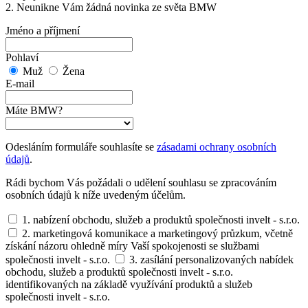
2. Neunikne Vám žádná novinka ze světa BMW
Jméno a příjmení
Pohlaví
Muž
Žena
E-mail
Máte BMW?
Odesláním formuláře souhlasíte se
zásadami ochrany osobních
údajů
.
Rádi bychom Vás požádali o udělení souhlasu se zpracováním
osobních údajů k níže uvedeným účelům.
1. nabízení obchodu, služeb a produktů společnosti invelt - s.r.o.
2. marketingová komunikace a marketingový průzkum, včetně
získání názoru ohledně míry Vaší spokojenosti se službami
společnosti invelt - s.r.o.
3. zasílání personalizovaných nabídek
obchodu, služeb a produktů společnosti invelt - s.r.o.
identifikovaných na základě využívání produktů a služeb
společnosti invelt - s.r.o.