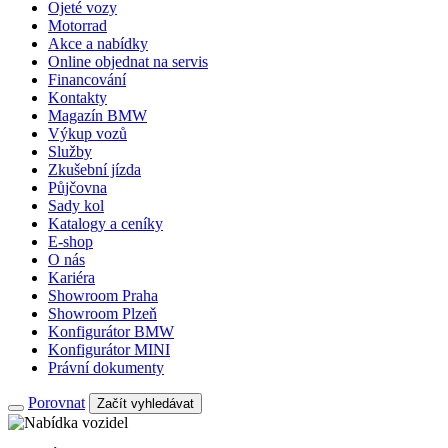
Ojeté vozy
Motorrad
Akce a nabídky
Online objednat na servis
Financování
Kontakty
Magazín BMW
Výkup vozů
Služby
Zkušební jízda
Půjčovna
Sady kol
Katalogy a ceníky
E-shop
O nás
Kariéra
Showroom Praha
Showroom Plzeň
Konfigurátor BMW
Konfigurátor MINI
Právní dokumenty
Porovnat
Začít vyhledávat