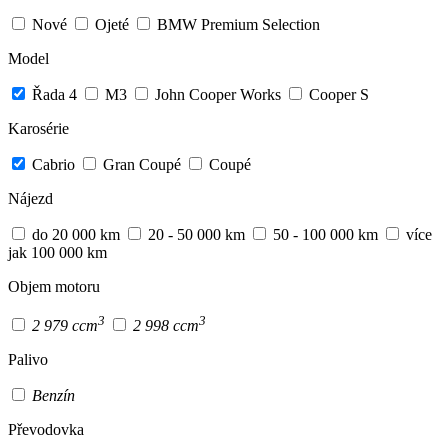
Nové
Ojeté
BMW Premium Selection
Model
Řada 4
M3
John Cooper Works
Cooper S
Karosérie
Cabrio
Gran Coupé
Coupé
Nájezd
do 20 000 km
20 - 50 000 km
50 - 100 000 km
více
jak 100 000 km
Objem motoru
3
3
2 979 ccm
2 998 ccm
Palivo
Benzín
Převodovka