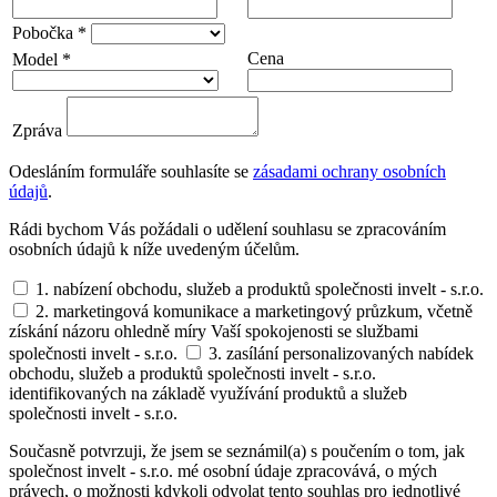
Pobočka *
Cena
Model *
Zpráva
Odesláním formuláře souhlasíte se
zásadami ochrany osobních
údajů
.
Rádi bychom Vás požádali o udělení souhlasu se zpracováním
osobních údajů k níže uvedeným účelům.
1. nabízení obchodu, služeb a produktů společnosti invelt - s.r.o.
2. marketingová komunikace a marketingový průzkum, včetně
získání názoru ohledně míry Vaší spokojenosti se službami
společnosti invelt - s.r.o.
3. zasílání personalizovaných nabídek
obchodu, služeb a produktů společnosti invelt - s.r.o.
identifikovaných na základě využívání produktů a služeb
společnosti invelt - s.r.o.
Současně potvrzuji, že jsem se seznámil(a) s poučením o tom, jak
společnost invelt - s.r.o. mé osobní údaje zpracovává, o mých
právech, o možnosti kdykoli odvolat tento souhlas pro jednotlivé