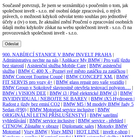
Současně potvrzuji, že jsem se seznámil(a) s poučením o tom, jak
společnost invelt - s.r.o. mé osobní údaje zpracovává, o mých
právech, o možnosti kdykoli odvolat tento souhlas pro jednotlivé
účely a (iv) o tom, že aktuální znění Poučení o zpracování osobních
údajů mohu kdykoliv získat na webu společnosti invelt - s.r.o. či na
provozovnách společnosti invelt - s.r.o.
Odeslat
900. NABÍJECÍ STANICE V BMW INVELT PRAHA
|
Administrativu nechte na nás
|
Aplikace My BMW | Pro vaší jízdu
bez starostí
|
Asistenční služba Mobile Care
|
BMW asistenční
služba
|
BMW C 400 X - Poznej své město zatáčku za zatáčkou
|
BMW Concept Touring Coupé
|
BMW CONCEPT XM.
|
BMW
FIT SERVIS pro vozy 4+
|
BMW glass repair pro vaše vozidlo
|
BMW Group v Sokolově slavnostně otevřela testovací polygon.…
|
BMW i VISION DEE
|
BMW i3 | Plně elektrické BMW i3
|
BMW
INVIDIVIDUAL | NEBOJTE SE BAREV
|
BMW iX5 Hydrogen |
Radost z jízdy bez emisí CO2
|
BMW M5 | M modely BMW řady 5
Sedan (F90)
|
BMW Motorrad service inclusive
|
BMW
ORIGINÁLNÍ LETNÍ PŘÍSLUŠENSTVÍ
|
BMW satelitní
vyhledávání
|
BMW service inclusive
|
BMW service - přehled
|
CITNOW. Zůstaňte v obraze
|
Diplomatic sales
|
Motorky BMW
Motorrad
|
Vozy BMW
|
Vozy MINI
|
HOT LINE
|
invelt e-shop
|