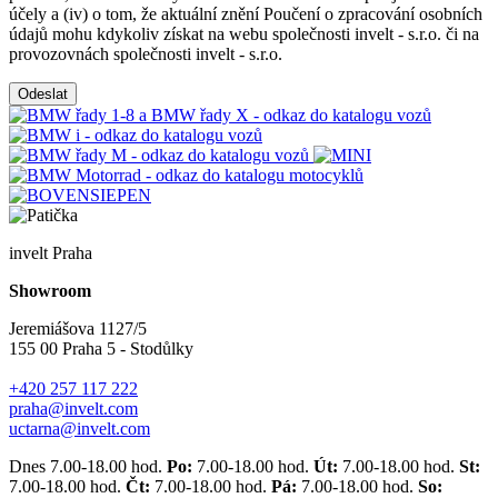
účely a (iv) o tom, že aktuální znění Poučení o zpracování osobních
údajů mohu kdykoliv získat na webu společnosti invelt - s.r.o. či na
provozovnách společnosti invelt - s.r.o.
Odeslat
invelt Praha
Showroom
Jeremiášova 1127/5
155 00 Praha 5 - Stodůlky
+420 257 117 222
praha@invelt.com
uctarna@invelt.com
Dnes 7.00-18.00 hod.
Po:
7.00-18.00 hod.
Út:
7.00-18.00 hod.
St:
7.00-18.00 hod.
Čt:
7.00-18.00 hod.
Pá:
7.00-18.00 hod.
So: