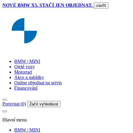
NOVÉ BMW X5. STAČÍ JEN OBJEDNAT.
zavřít
BMW | MINI
Ojeté vozy
Motorrad
Akce a nabídky
Online objednat na servis
Financování
Porovnat (0)
Začít vyhledávat
Hlavní menu
BMW | MINI