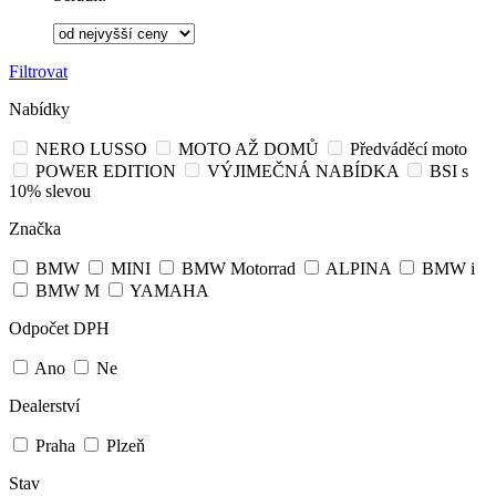
Filtrovat
Nabídky
NERO LUSSO
MOTO AŽ DOMŮ
Předváděcí moto
POWER EDITION
VÝJIMEČNÁ NABÍDKA
BSI s
10% slevou
Značka
BMW
MINI
BMW Motorrad
ALPINA
BMW i
BMW M
YAMAHA
Odpočet DPH
Ano
Ne
Dealerství
Praha
Plzeň
Stav