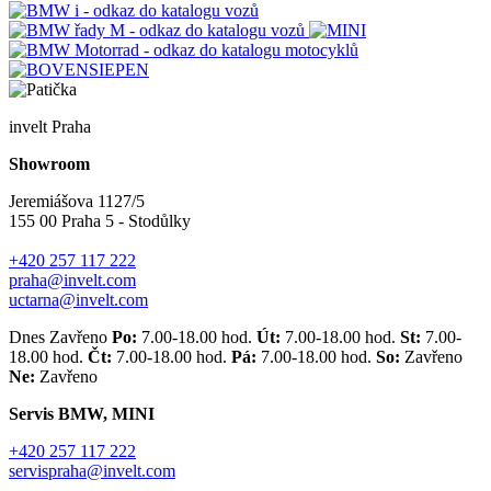
invelt Praha
Showroom
Jeremiášova 1127/5
155 00 Praha 5 - Stodůlky
+420 257 117 222
praha@invelt.com
uctarna@invelt.com
Dnes Zavřeno
Po:
7.00-18.00 hod.
Út:
7.00-18.00 hod.
St:
7.00-
18.00 hod.
Čt:
7.00-18.00 hod.
Pá:
7.00-18.00 hod.
So:
Zavřeno
Ne:
Zavřeno
Servis BMW, MINI
+420 257 117 222
servispraha@invelt.com