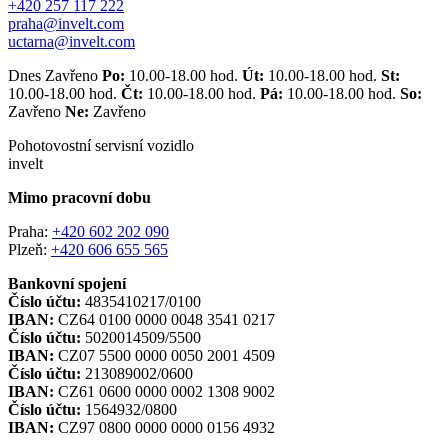
+420 257 117 222
praha@invelt.com
uctarna@invelt.com
Dnes Zavřeno
Po:
10.00-18.00 hod.
Út:
10.00-18.00 hod.
St:
10.00-18.00 hod.
Čt:
10.00-18.00 hod.
Pá:
10.00-18.00 hod.
So:
Zavřeno
Ne:
Zavřeno
Pohotovostní servisní vozidlo
invelt
Mimo pracovní dobu
Praha:
+420 602 202 090
Plzeň:
+420 606 655 565
Bankovní spojení
Číslo účtu:
4835410217/0100
IBAN:
CZ64 0100 0000 0048 3541 0217
Číslo účtu:
5020014509/5500
IBAN:
CZ07 5500 0000 0050 2001 4509
Číslo účtu:
213089002/0600
IBAN:
CZ61 0600 0000 0002 1308 9002
Číslo účtu:
1564932/0800
IBAN:
CZ97 0800 0000 0000 0156 4932