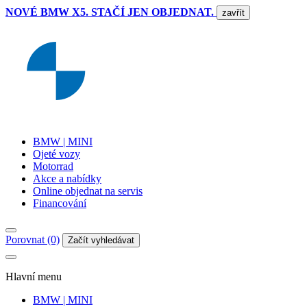
NOVÉ BMW X5. STAČÍ JEN OBJEDNAT.
zavřít
BMW | MINI
Ojeté vozy
Motorrad
Akce a nabídky
Online objednat na servis
Financování
Porovnat (0)
Začít vyhledávat
Hlavní menu
BMW | MINI