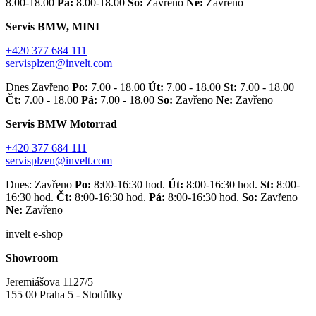
8.00-18.00
Pá:
8.00-18.00
So:
Zavřeno
Ne:
Zavřeno
Servis BMW, MINI
+420 377 684 111
servisplzen@invelt.com
Dnes Zavřeno
Po:
7.00 - 18.00
Út:
7.00 - 18.00
St:
7.00 - 18.00
Čt:
7.00 - 18.00
Pá:
7.00 - 18.00
So:
Zavřeno
Ne:
Zavřeno
Servis BMW Motorrad
+420 377 684 111
servisplzen@invelt.com
Dnes: Zavřeno
Po:
8:00-16:30 hod.
Út:
8:00-16:30 hod.
St:
8:00-
16:30 hod.
Čt:
8:00-16:30 hod.
Pá:
8:00-16:30 hod.
So:
Zavřeno
Ne:
Zavřeno
invelt e-shop
Showroom
Jeremiášova 1127/5
155 00 Praha 5 - Stodůlky