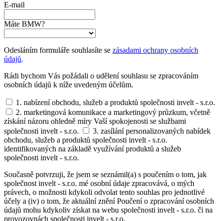
E-mail
Máte BMW?
Odesláním formuláře souhlasíte se
zásadami ochrany osobních
údajů
.
Rádi bychom Vás požádali o udělení souhlasu se zpracováním
osobních údajů k níže uvedeným účelům.
1. nabízení obchodu, služeb a produktů společnosti invelt - s.r.o.
2. marketingová komunikace a marketingový průzkum, včetně
získání názoru ohledně míry Vaší spokojenosti se službami
společnosti invelt - s.r.o.
3. zasílání personalizovaných nabídek
obchodu, služeb a produktů společnosti invelt - s.r.o.
identifikovaných na základě využívání produktů a služeb
společnosti invelt - s.r.o.
Současně potvrzuji, že jsem se seznámil(a) s poučením o tom, jak
společnost invelt - s.r.o. mé osobní údaje zpracovává, o mých
právech, o možnosti kdykoli odvolat tento souhlas pro jednotlivé
účely a (iv) o tom, že aktuální znění Poučení o zpracování osobních
údajů mohu kdykoliv získat na webu společnosti invelt - s.r.o. či na
provozovnách společnosti invelt - s.r.o.