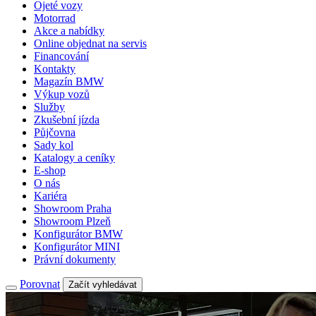
Ojeté vozy
Motorrad
Akce a nabídky
Online objednat na servis
Financování
Kontakty
Magazín BMW
Výkup vozů
Služby
Zkušební jízda
Půjčovna
Sady kol
Katalogy a ceníky
E-shop
O nás
Kariéra
Showroom Praha
Showroom Plzeň
Konfigurátor BMW
Konfigurátor MINI
Právní dokumenty
Porovnat
Začít vyhledávat