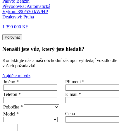
Palivo:
Benzín
Převodovka:
Automatická
Výkon:
390/530 kW/HP
Dealerství:
Praha
1 399 000 Kč
Porovnat
Nenašli jste vůz, který jste hledali?
Kontaktujte nás a naši obchodní zástupci vyhledají vozidlo dle
vašich požadavků
Najděte mi vůz
Jméno *
Příjmení *
Telefon *
E-mail *
Pobočka *
Cena
Model *