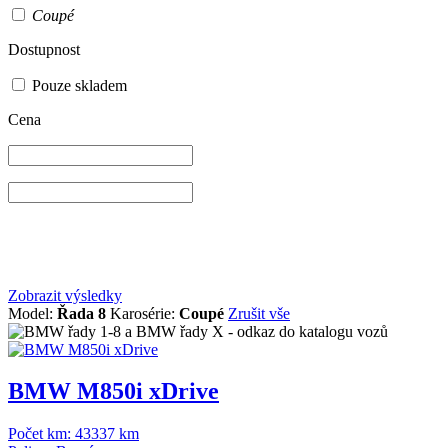
Coupé
Dostupnost
Pouze skladem
Cena
Zobrazit výsledky
Model:
Řada 8
Karosérie:
Coupé
Zrušit vše
BMW M850i xDrive
Počet km:
43337 km