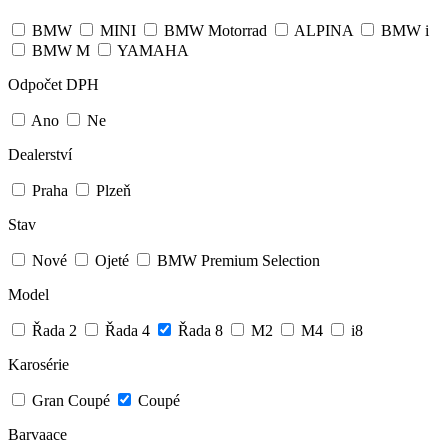
BMW
MINI
BMW Motorrad
ALPINA
BMW i
BMW M
YAMAHA
Odpočet DPH
Ano
Ne
Dealerství
Praha
Plzeň
Stav
Nové
Ojeté
BMW Premium Selection
Model
Řada 2
Řada 4
Řada 8
M2
M4
i8
Karosérie
Gran Coupé
Coupé
Barvaace