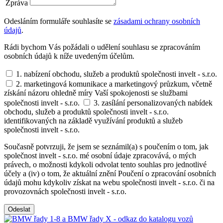
Zpráva
Odesláním formuláře souhlasíte se
zásadami ochrany osobních
údajů
.
Rádi bychom Vás požádali o udělení souhlasu se zpracováním
osobních údajů k níže uvedeným účelům.
1. nabízení obchodu, služeb a produktů společnosti invelt - s.r.o.
2. marketingová komunikace a marketingový průzkum, včetně
získání názoru ohledně míry Vaší spokojenosti se službami
společnosti invelt - s.r.o.
3. zasílání personalizovaných nabídek
obchodu, služeb a produktů společnosti invelt - s.r.o.
identifikovaných na základě využívání produktů a služeb
společnosti invelt - s.r.o.
Současně potvrzuji, že jsem se seznámil(a) s poučením o tom, jak
společnost invelt - s.r.o. mé osobní údaje zpracovává, o mých
právech, o možnosti kdykoli odvolat tento souhlas pro jednotlivé
účely a (iv) o tom, že aktuální znění Poučení o zpracování osobních
údajů mohu kdykoliv získat na webu společnosti invelt - s.r.o. či na
provozovnách společnosti invelt - s.r.o.
Odeslat