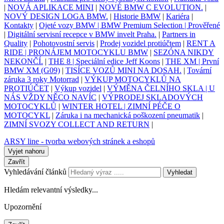
|
NOVÁ APLIKACE MINI
|
NOVÉ BMW C EVOLUTION.
|
NOVÝ DESIGN LOGA BMW.
|
Historie BMW
|
Kariéra
|
Kontakty
|
Ojeté vozy BMW | BMW Premium Selection | Prověřené
|
Digitální servisní recepce v BMW invelt Praha.
|
Partners in
Quality
|
Pohotovostní servis
|
Prodej vozidel protiúčtem
|
RENT A
RIDE | PRONÁJEM MOTOCYKLU BMW
|
SEZÓNA NIKDY
NEKONČÍ.
|
THE 8 | Speciální edice Jeff Koons
|
THE XM | První
BMW XM (G09)
|
TISÍCE VOZŮ MINI NA DOSAH.
|
Tovární
záruka 3 roky Motorrad
|
VÝKUP MOTOCYKLŮ NA
PROTIÚČET
|
Výkup vozidel
|
VÝMĚNA ČELNÍHO SKLA | U
NÁS VŽDY NĚCO NAVÍC
|
VÝPRODEJ SKLADOVÝCH
MOTOCYKLŮ
|
WINTER HOTEL | ZIMNÍ PÉČE O
MOTOCYKL
|
Záruka i na mechanická poškození pneumatik
|
ZIMNÍ SVOZY COLLECT AND RETURN
|
ARSY line - tvorba webových stránek a eshopů
Vyjet nahoru
Zavřít
Vyhledávání článků
Vyhledat
Hledám relevantní výsledky...
Upozornění