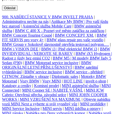
Odeslat
900. NABÍJECÍ STANICE V BMW INVELT PRAHA
|
Administrativu nechte na nás
|
Aplikace My BMW | Pro vaší jízdu
bez starostí
|
Asistenční služba Mobile Care
|
BMW asistenční
služba
|
BMW C 400 X - Poznej své město zatáčku za zatáčkou
|
BMW Concept Touring Coupé
|
BMW CONCEPT XM.
|
BMW
FIT SERVIS pro vozy 4+
|
BMW glass repair pro vaše vozidlo
|
BMW Group v Sokolově slavnostně otevřela testovací polygon.…
|
BMW i VISION DEE
|
BMW i3 | Plně elektrické BMW i3
|
BMW
INVIDIVIDUAL | NEBOJTE SE BAREV
|
BMW iX5 Hydrogen |
Radost z jízdy bez emisí CO2
|
BMW M5 | M modely BMW řady 5
Sedan (F90)
|
BMW Motorrad service inclusive
|
BMW
ORIGINÁLNÍ LETNÍ PŘÍSLUŠENSTVÍ
|
BMW satelitní
vyhledávání
|
BMW service inclusive
|
BMW service - přehled
|
CITNOW. Zůstaňte v obraze
|
Diplomatic sales
|
Motorky BMW
Motorrad
|
Vozy BMW
|
Vozy MINI
|
HOT LINE
|
invelt e-shop
|
Katalogy a ceníky
|
Komisní prodej
|
MINI asistenční služba
|
MINI
Connected
|
MINI Cooper SE | NABITÉ VÁŠNÍ.
|
MINI JCW
Cabrio: Otevřená střecha, závodní srdce
|
MINI JOHN COOPER
WORKS | MINI VZRUŠENÍ NA MAXIMUM.
|
Objevte nabídku
vozů MINI Next a vyberte si svůj vysněný vůz
|
MINI prohlídky
|
MINI Service Inclusive
|
MINI servis
|
MINI údržba a opravy
|
MINI záruka
|
Nabídka pro členy vybraných komor.
|
Nabídka vozů