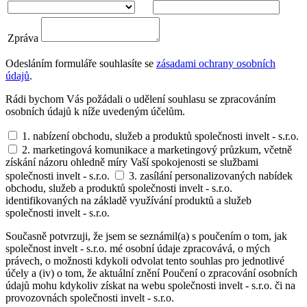
Zpráva
Odesláním formuláře souhlasíte se
zásadami ochrany osobních
údajů
.
Rádi bychom Vás požádali o udělení souhlasu se zpracováním
osobních údajů k níže uvedeným účelům.
1. nabízení obchodu, služeb a produktů společnosti invelt - s.r.o.
2. marketingová komunikace a marketingový průzkum, včetně
získání názoru ohledně míry Vaší spokojenosti se službami
společnosti invelt - s.r.o.
3. zasílání personalizovaných nabídek
obchodu, služeb a produktů společnosti invelt - s.r.o.
identifikovaných na základě využívání produktů a služeb
společnosti invelt - s.r.o.
Současně potvrzuji, že jsem se seznámil(a) s poučením o tom, jak
společnost invelt - s.r.o. mé osobní údaje zpracovává, o mých
právech, o možnosti kdykoli odvolat tento souhlas pro jednotlivé
účely a (iv) o tom, že aktuální znění Poučení o zpracování osobních
údajů mohu kdykoliv získat na webu společnosti invelt - s.r.o. či na
provozovnách společnosti invelt - s.r.o.