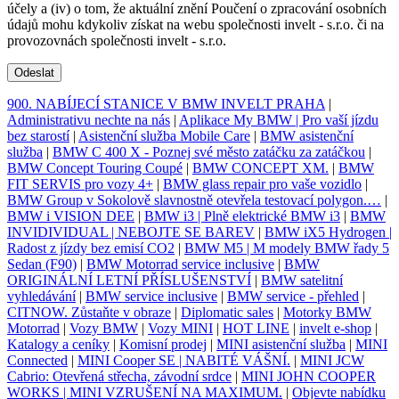
účely a (iv) o tom, že aktuální znění Poučení o zpracování osobních
údajů mohu kdykoliv získat na webu společnosti invelt - s.r.o. či na
provozovnách společnosti invelt - s.r.o.
Odeslat
900. NABÍJECÍ STANICE V BMW INVELT PRAHA
|
Administrativu nechte na nás
|
Aplikace My BMW | Pro vaší jízdu
bez starostí
|
Asistenční služba Mobile Care
|
BMW asistenční
služba
|
BMW C 400 X - Poznej své město zatáčku za zatáčkou
|
BMW Concept Touring Coupé
|
BMW CONCEPT XM.
|
BMW
FIT SERVIS pro vozy 4+
|
BMW glass repair pro vaše vozidlo
|
BMW Group v Sokolově slavnostně otevřela testovací polygon.…
|
BMW i VISION DEE
|
BMW i3 | Plně elektrické BMW i3
|
BMW
INVIDIVIDUAL | NEBOJTE SE BAREV
|
BMW iX5 Hydrogen |
Radost z jízdy bez emisí CO2
|
BMW M5 | M modely BMW řady 5
Sedan (F90)
|
BMW Motorrad service inclusive
|
BMW
ORIGINÁLNÍ LETNÍ PŘÍSLUŠENSTVÍ
|
BMW satelitní
vyhledávání
|
BMW service inclusive
|
BMW service - přehled
|
CITNOW. Zůstaňte v obraze
|
Diplomatic sales
|
Motorky BMW
Motorrad
|
Vozy BMW
|
Vozy MINI
|
HOT LINE
|
invelt e-shop
|
Katalogy a ceníky
|
Komisní prodej
|
MINI asistenční služba
|
MINI
Connected
|
MINI Cooper SE | NABITÉ VÁŠNÍ.
|
MINI JCW
Cabrio: Otevřená střecha, závodní srdce
|
MINI JOHN COOPER
WORKS | MINI VZRUŠENÍ NA MAXIMUM.
|
Objevte nabídku