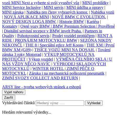
vozů MINI Next a vyberte si svůj vysněný vůz
|
MINI prohlídky
|
MINI Service Inclusive
|
MINI servis
|
MINI údržba a opravy
|
MINI záruka
|
Nabídka pro členy vybraných komor.
|
Nabídka vozů
|
NOVÁ APLIKACE MINI
|
NOVÉ BMW C EVOLUTION.
|
NOVÝ DESIGN LOGA BMW.
|
Historie BMW
|
Kariéra
|
Kontakty
|
Ojeté vozy BMW | BMW Premium Selection | Prověřené
|
Digitální servisní recepce v BMW invelt Praha.
|
Partners in
Quality
|
Pohotovostní servis
|
Prodej vozidel protiúčtem
|
RENT A
RIDE | PRONÁJEM MOTOCYKLU BMW
|
SEZÓNA NIKDY
NEKONČÍ.
|
THE 8 | Speciální edice Jeff Koons
|
THE XM | První
BMW XM (G09)
|
TISÍCE VOZŮ MINI NA DOSAH.
|
Tovární
záruka 3 roky Motorrad
|
VÝKUP MOTOCYKLŮ NA
PROTIÚČET
|
Výkup vozidel
|
VÝMĚNA ČELNÍHO SKLA | U
NÁS VŽDY NĚCO NAVÍC
|
VÝPRODEJ SKLADOVÝCH
MOTOCYKLŮ
|
WINTER HOTEL | ZIMNÍ PÉČE O
MOTOCYKL
|
Záruka i na mechanická poškození pneumatik
|
ZIMNÍ SVOZY COLLECT AND RETURN
|
ARSY line - tvorba webových stránek a eshopů
Vyjet nahoru
Zavřít
Vyhledávání článků
Vyhledat
Hledám relevantní výsledky...