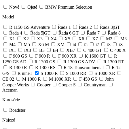
Nové
Ojeté
BMW Premium Selection
Model
R 1150 GS Adventure
Řada 1
Řada 2
Řada 3|GT
Řada 4
Řada 5|GT
Řada 6|GT
Řada 7
Řada 8
X1
X2
X3
X4
X5
X6
X7
M2
M3
M4
M5
X6 M
XM
i4
i5
i7
i8
iX
iX1
iX3
B3
B4
XB7
C 400 GT
C 400 X
F 900 GS
F 900 R
F 900 XR
K 1600 GT
R
1250 GS AD
R 1300 GS
R 1300 GS ADV
R 1300 RT
R 1300 R
R 1300 RS
R 18 Transcontinental
R 12
G/S
R nineT
S 1000 R
S 1000 RR
S 1000 XR
CE 02
M 1000 R
M 1000 XR
F 450 GS
John
Cooper Works
Cooper
Cooper S
Countryman
Aceman
Karosérie
Roadster
Nájezd