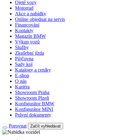
Ojeté vozy
Motorrad
Akce a nabídky
Online objednat na servis
Financování
Kontakty
Magazín BMW
Výkup vozů
Služby
Zkušební jízda
Půjčovna
Sady kol
Katalogy a ceníky
E-shop
O nás
Kariéra
Showroom Praha
Showroom Plzeň
Konfigurátor BMW
Konfigurátor MINI
Právní dokumenty
Porovnat
Začít vyhledávat