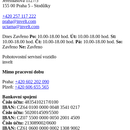
Jeremiášova 1127/5
155 00 Praha 5 - Stodůlky
+420 257 117 222
praha@invelt.com
uctarna@invelt.com
Dnes Zavřeno
Po:
10.00-18.00 hod.
Út:
10.00-18.00 hod.
St:
10.00-18.00 hod.
Čt:
10.00-18.00 hod.
Pá:
10.00-18.00 hod.
So:
Zavřeno
Ne:
Zavřeno
Pohotovostní servisní vozidlo
invelt
Mimo pracovní dobu
Praha:
+420 602 202 090
Plzeň:
+420 606 655 565
Bankovní spojení
Číslo účtu:
4835410217/0100
IBAN:
CZ64 0100 0000 0048 3541 0217
Číslo účtu:
5020014509/5500
IBAN:
CZ07 5500 0000 0050 2001 4509
Číslo účtu:
213089002/0600
IBAN:
CZ61 0600 0000 0002 1308 9002