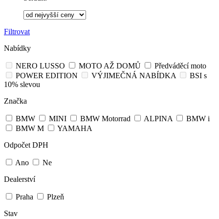
Filtrovat
Nabídky
NERO LUSSO
MOTO AŽ DOMŮ
Předváděcí moto
POWER EDITION
VÝJIMEČNÁ NABÍDKA
BSI s
10% slevou
Značka
BMW
MINI
BMW Motorrad
ALPINA
BMW i
BMW M
YAMAHA
Odpočet DPH
Ano
Ne
Dealerství
Praha
Plzeň
Stav