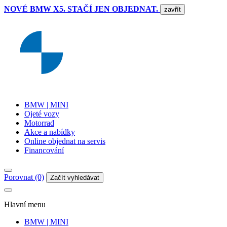
NOVÉ BMW X5. STAČÍ JEN OBJEDNAT.
zavřít
BMW | MINI
Ojeté vozy
Motorrad
Akce a nabídky
Online objednat na servis
Financování
Porovnat (0)
Začít vyhledávat
Hlavní menu
BMW | MINI