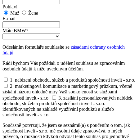
Pohlaví
Muž
Žena
E-mail
Máte BMW?
Odesláním formuláře souhlasíte se
zásadami ochrany osobních
údajů
.
Rádi bychom Vás požádali o udělení souhlasu se zpracováním
osobních údajů k níže uvedeným účelům.
1. nabízení obchodu, služeb a produktů společnosti invelt - s.r.o.
2. marketingová komunikace a marketingový průzkum, včetně
získání názoru ohledně míry Vaší spokojenosti se službami
společnosti invelt - s.r.o.
3. zasílání personalizovaných nabídek
obchodu, služeb a produktů společnosti invelt - s.r.o.
identifikovaných na základě využívání produktů a služeb
společnosti invelt - s.r.o.
Současně potvrzuji, že jsem se seznámil(a) s poučením o tom, jak
společnost invelt - s.r.o. mé osobní údaje zpracovává, o mých
právech, o možnosti kdykoli odvolat tento souhlas pro jednotlivé