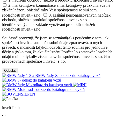
1. nabízení obchodu, služeb a produktů společnosti invelt - s.r.o.
2. marketingová komunikace a marketingový průzkum, včetně
získání názoru ohledně míry Vaší spokojenosti se službami
společnosti invelt - s.r.o.
3. zasílání personalizovaných nabídek
obchodu, služeb a produktů společnosti invelt - s.r.o.
identifikovaných na základě využívání produktů a služeb
společnosti invelt - s.r.o.
Současně potvrzuji, že jsem se seznámil(a) s poučením o tom, jak
společnost invelt - s.r.o. mé osobní údaje zpracovává, o mých
právech, o možnosti kdykoli odvolat tento souhlas pro jednotlivé
účely a (iv) o tom, že aktuální znění Poučení o zpracování osobních
údajů mohu kdykoliv získat na webu společnosti invelt - s.r.o. či na
provozovnách společnosti invelt - s.r.o.
Odeslat
invelt Praha