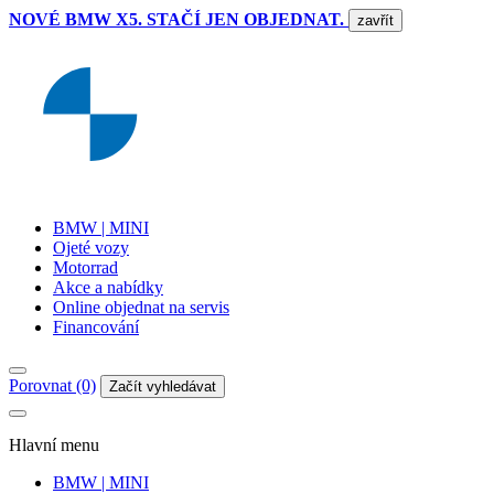
NOVÉ BMW X5. STAČÍ JEN OBJEDNAT.
zavřít
BMW | MINI
Ojeté vozy
Motorrad
Akce a nabídky
Online objednat na servis
Financování
Porovnat (0)
Začít vyhledávat
Hlavní menu
BMW | MINI