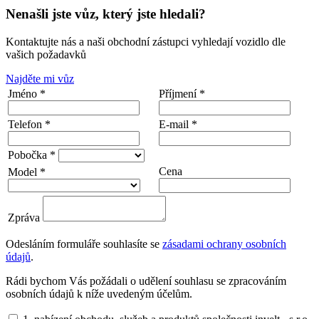
Nenašli jste vůz, který jste hledali?
Kontaktujte nás a naši obchodní zástupci vyhledají vozidlo dle
vašich požadavků
Najděte mi vůz
Jméno *
Příjmení *
Telefon *
E-mail *
Pobočka *
Cena
Model *
Zpráva
Odesláním formuláře souhlasíte se
zásadami ochrany osobních
údajů
.
Rádi bychom Vás požádali o udělení souhlasu se zpracováním
osobních údajů k níže uvedeným účelům.