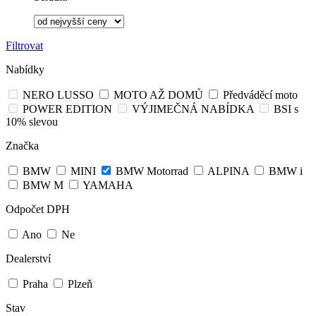
Filtrovat
Nabídky
NERO LUSSO
MOTO AŽ DOMŮ
Předváděcí moto
POWER EDITION
VÝJIMEČNÁ NABÍDKA
BSI s
10% slevou
Značka
BMW
MINI
BMW Motorrad
ALPINA
BMW i
BMW M
YAMAHA
Odpočet DPH
Ano
Ne
Dealerství
Praha
Plzeň
Stav