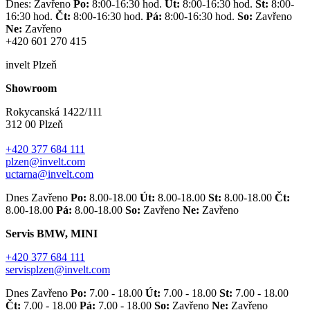
Dnes: Zavřeno
Po:
8:00-16:30 hod.
Út:
8:00-16:30 hod.
St:
8:00-
16:30 hod.
Čt:
8:00-16:30 hod.
Pá:
8:00-16:30 hod.
So:
Zavřeno
Ne:
Zavřeno
+420 601 270 415
invelt Plzeň
Showroom
Rokycanská 1422/111
312 00 Plzeň
+420 377 684 111
plzen@invelt.com
uctarna@invelt.com
Dnes Zavřeno
Po:
8.00-18.00
Út:
8.00-18.00
St:
8.00-18.00
Čt:
8.00-18.00
Pá:
8.00-18.00
So:
Zavřeno
Ne:
Zavřeno
Servis BMW, MINI
+420 377 684 111
servisplzen@invelt.com
Dnes Zavřeno
Po:
7.00 - 18.00
Út:
7.00 - 18.00
St:
7.00 - 18.00
Čt:
7.00 - 18.00
Pá:
7.00 - 18.00
So:
Zavřeno
Ne:
Zavřeno