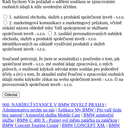
Rádi bychom Vás požádali o udělení souhlasu se zpracováním
osobních údajů k níže uvedeným účelům.
1. nabízení obchodu, služeb a produktů společnosti invelt - s.r.o.
2. marketingová komunikace a marketingový průzkum, včetně
získání názoru ohledně míry Vaší spokojenosti se službami
společnosti invelt - s.r.o.
3. zasílání personalizovaných nabídek
obchodu, služeb a produktů společnosti invelt - s.r.o.
identifikovaných na základě využívání produktů a služeb
společnosti invelt - s.r.o.
Současně potvrzuji, že jsem se seznámil(a) s poučením o tom, jak
společnost invelt - s.r.o. mé osobní údaje zpracovává, o mých
právech, o možnosti kdykoli odvolat tento souhlas pro jednotlivé
účely a (iv) o tom, že aktuální znění Poučení o zpracování osobních
údajů mohu kdykoliv získat na webu společnosti invelt - s.r.o. či na
provozovnách společnosti invelt - s.r.o.
Odeslat
900. NABÍJECÍ STANICE V BMW INVELT PRAHA
|
Administrativu nechte na nás
|
Aplikace My BMW | Pro vaší jízdu
bez starostí
|
Asistenční služba Mobile Care
|
BMW asistenční
služba
|
BMW C 400 X - Poznej své město zatáčku za zatáčkou
|
BMW Concept Touring Coupé
|
BMW CONCEPT XM.
|
BMW