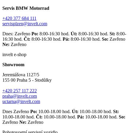
Servis BMW Motorrad
+420 377 684 111
servisplzen@invelt.com
Dnes: Zavřeno
Po:
8:00-16:30 hod.
Út:
8:00-16:30 hod.
St:
8:00-
16:30 hod.
Čt:
8:00-16:30 hod.
Pá:
8:00-16:30 hod.
So:
Zavřeno
Ne:
Zavřeno
invelt e-shop
Showroom
Jeremiášova 1127/5
155 00 Praha 5 - Stodůlky
+420 257 117 222
praha@invelt.com
uctarna@invelt.com
Dnes Zavřeno
Po:
10.00-18.00 hod.
Út:
10.00-18.00 hod.
St:
10.00-18.00 hod.
Čt:
10.00-18.00 hod.
Pá:
10.00-18.00 hod.
So:
Zavřeno
Ne:
Zavřeno
Pohotovostní servisní vozidlo