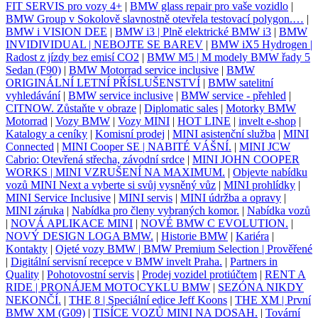
FIT SERVIS pro vozy 4+
|
BMW glass repair pro vaše vozidlo
|
BMW Group v Sokolově slavnostně otevřela testovací polygon.…
|
BMW i VISION DEE
|
BMW i3 | Plně elektrické BMW i3
|
BMW
INVIDIVIDUAL | NEBOJTE SE BAREV
|
BMW iX5 Hydrogen |
Radost z jízdy bez emisí CO2
|
BMW M5 | M modely BMW řady 5
Sedan (F90)
|
BMW Motorrad service inclusive
|
BMW
ORIGINÁLNÍ LETNÍ PŘÍSLUŠENSTVÍ
|
BMW satelitní
vyhledávání
|
BMW service inclusive
|
BMW service - přehled
|
CITNOW. Zůstaňte v obraze
|
Diplomatic sales
|
Motorky BMW
Motorrad
|
Vozy BMW
|
Vozy MINI
|
HOT LINE
|
invelt e-shop
|
Katalogy a ceníky
|
Komisní prodej
|
MINI asistenční služba
|
MINI
Connected
|
MINI Cooper SE | NABITÉ VÁŠNÍ.
|
MINI JCW
Cabrio: Otevřená střecha, závodní srdce
|
MINI JOHN COOPER
WORKS | MINI VZRUŠENÍ NA MAXIMUM.
|
Objevte nabídku
vozů MINI Next a vyberte si svůj vysněný vůz
|
MINI prohlídky
|
MINI Service Inclusive
|
MINI servis
|
MINI údržba a opravy
|
MINI záruka
|
Nabídka pro členy vybraných komor.
|
Nabídka vozů
|
NOVÁ APLIKACE MINI
|
NOVÉ BMW C EVOLUTION.
|
NOVÝ DESIGN LOGA BMW.
|
Historie BMW
|
Kariéra
|
Kontakty
|
Ojeté vozy BMW | BMW Premium Selection | Prověřené
|
Digitální servisní recepce v BMW invelt Praha.
|
Partners in
Quality
|
Pohotovostní servis
|
Prodej vozidel protiúčtem
|
RENT A
RIDE | PRONÁJEM MOTOCYKLU BMW
|
SEZÓNA NIKDY
NEKONČÍ.
|
THE 8 | Speciální edice Jeff Koons
|
THE XM | První
BMW XM (G09)
|
TISÍCE VOZŮ MINI NA DOSAH.
|
Tovární