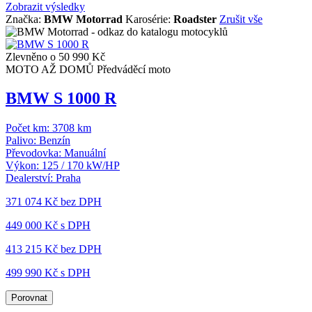
Zobrazit výsledky
Značka:
BMW Motorrad
Karosérie:
Roadster
Zrušit vše
Zlevněno o 50 990 Kč
MOTO AŽ DOMŮ
Předváděcí moto
BMW S 1000 R
Počet km:
3708 km
Palivo:
Benzín
Převodovka:
Manuální
Výkon:
125 / 170 kW/HP
Dealerství:
Praha
371 074 Kč
bez DPH
449 000 Kč s DPH
413 215 Kč
bez DPH
499 990 Kč s DPH
Porovnat