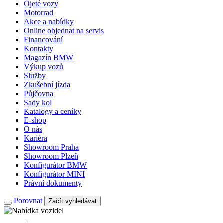
Ojeté vozy
Motorrad
Akce a nabídky
Online objednat na servis
Financování
Kontakty
Magazín BMW
Výkup vozů
Služby
Zkušební jízda
Půjčovna
Sady kol
Katalogy a ceníky
E-shop
O nás
Kariéra
Showroom Praha
Showroom Plzeň
Konfigurátor BMW
Konfigurátor MINI
Právní dokumenty
Porovnat
Začít vyhledávat