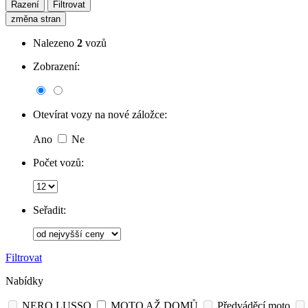
Řazení
Filtrovat
změna stran
Nalezeno
2
vozů
Zobrazení:
Otevírat vozy na nové záložce:
Ano
Ne
Počet vozů:
Seřadit:
Filtrovat
Nabídky
NERO LUSSO
MOTO AŽ DOMŮ
Předváděcí moto