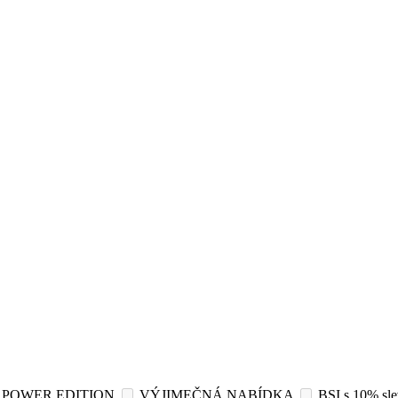
POWER EDITION
VÝJIMEČNÁ NABÍDKA
BSI s 10% sl