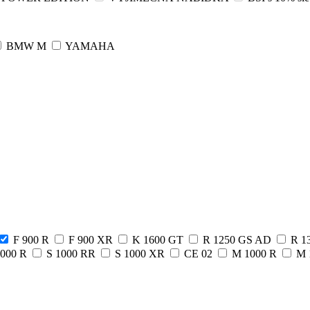
BMW M
YAMAHA
F 900 R
F 900 XR
K 1600 GT
R 1250 GS AD
R 1
1000 R
S 1000 RR
S 1000 XR
CE 02
M 1000 R
M 