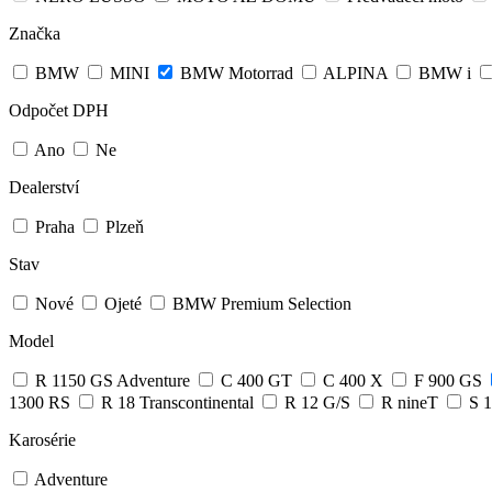
Značka
BMW
MINI
BMW Motorrad
ALPINA
BMW i
Odpočet DPH
Ano
Ne
Dealerství
Praha
Plzeň
Stav
Nové
Ojeté
BMW Premium Selection
Model
R 1150 GS Adventure
C 400 GT
C 400 X
F 900 GS
1300 RS
R 18 Transcontinental
R 12 G/S
R nineT
S 
Karosérie
Adventure