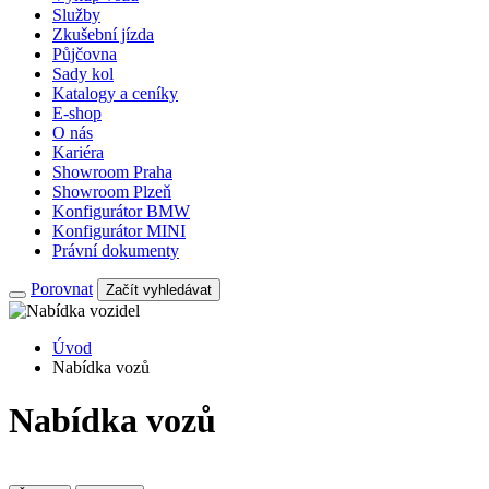
Služby
Zkušební jízda
Půjčovna
Sady kol
Katalogy a ceníky
E-shop
O nás
Kariéra
Showroom Praha
Showroom Plzeň
Konfigurátor BMW
Konfigurátor MINI
Právní dokumenty
Porovnat
Začít vyhledávat
Úvod
Nabídka vozů
Nabídka vozů