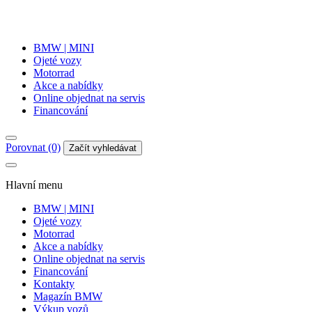
BMW | MINI
Ojeté vozy
Motorrad
Akce a nabídky
Online objednat na servis
Financování
Porovnat (0)
Začít vyhledávat
Hlavní menu
BMW | MINI
Ojeté vozy
Motorrad
Akce a nabídky
Online objednat na servis
Financování
Kontakty
Magazín BMW
Výkup vozů