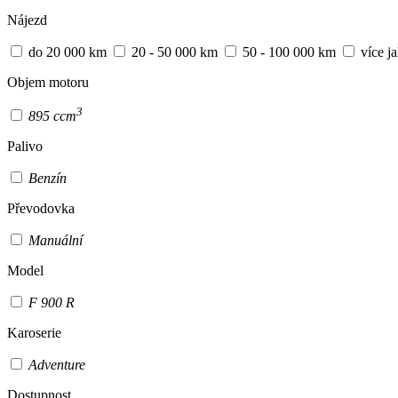
Nájezd
do 20 000 km
20 - 50 000 km
50 - 100 000 km
více j
Objem motoru
3
895 ccm
Palivo
Benzín
Převodovka
Manuální
Model
F 900 R
Karoserie
Adventure
Dostupnost