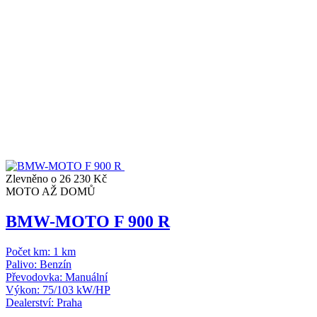
Zlevněno o 26 230 Kč
MOTO AŽ DOMŮ
BMW-MOTO F 900 R
Počet km:
1 km
Palivo:
Benzín
Převodovka:
Manuální
Výkon:
75/103 kW/HP
Dealerství:
Praha