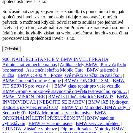
společnosti invelt - s.r.o.
Současně potvrzuji, že jsem se seznámil(a) s poučením o tom, jak
společnost invelt - s.r.o. mé osobní údaje zpracovává, o mých
právech, o možnosti kdykoli odvolat tento souhlas pro jednotlivé
účely a (iv) o tom, že aktuální znění Poučení o zpracování osobních
údajů mohu kdykoliv získat na webu společnosti invelt - s.r.o. či na
provozovnách společnosti invelt - s.r.o.
Odeslat
900. NABÍJECÍ STANICE V BMW INVELT PRAHA
|
Administrativu nechte na nás
|
Aplikace My BMW | Pro vaší jízdu
bez starostí
|
Asistenční služba Mobile Care
|
BMW asistenční
služba
|
BMW C 400 X - Poznej své město zatáčku za zatáčkou
|
BMW Concept Touring Coupé
|
BMW CONCEPT XM.
|
BMW
FIT SERVIS pro vozy 4+
|
BMW glass repair pro vaše vozidlo
|
BMW Group v Sokolově slavnostně otevřela testovací polygon.…
|
BMW i VISION DEE
|
BMW i3 | Plně elektrické BMW i3
|
BMW
INVIDIVIDUAL | NEBOJTE SE BAREV
|
BMW iX5 Hydrogen |
Radost z jízdy bez emisí CO2
|
BMW M5 | M modely BMW řady 5
Sedan (F90)
|
BMW Motorrad service inclusive
|
BMW
ORIGINÁLNÍ LETNÍ PŘÍSLUŠENSTVÍ
|
BMW satelitní
vyhledávání
|
BMW service inclusive
|
BMW service - přehled
|
CITNOW. Zůstaňte v obraze
|
Diplomatic sales
|
Motorky BMW