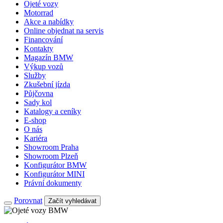
Ojeté vozy
Motorrad
Akce a nabídky
Online objednat na servis
Financování
Kontakty
Magazín BMW
Výkup vozů
Služby
Zkušební jízda
Půjčovna
Sady kol
Katalogy a ceníky
E-shop
O nás
Kariéra
Showroom Praha
Showroom Plzeň
Konfigurátor BMW
Konfigurátor MINI
Právní dokumenty
Porovnat
Začít vyhledávat