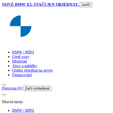
NOVÉ BMW X5. STAČÍ JEN OBJEDNAT.
zavřít
BMW | MINI
Ojeté vozy
Motorrad
Akce a nabídky
Online objednat na servis
Financování
Porovnat (0)
Začít vyhledávat
Hlavní menu
BMW | MINI