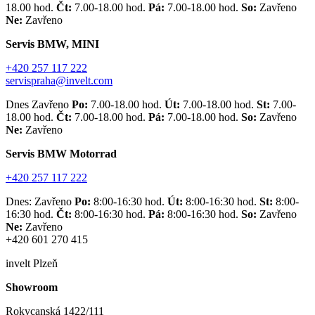
18.00 hod.
Čt:
7.00-18.00 hod.
Pá:
7.00-18.00 hod.
So:
Zavřeno
Ne:
Zavřeno
Servis BMW, MINI
+420 257 117 222
servispraha@invelt.com
Dnes Zavřeno
Po:
7.00-18.00 hod.
Út:
7.00-18.00 hod.
St:
7.00-
18.00 hod.
Čt:
7.00-18.00 hod.
Pá:
7.00-18.00 hod.
So:
Zavřeno
Ne:
Zavřeno
Servis BMW Motorrad
+420 257 117 222
Dnes: Zavřeno
Po:
8:00-16:30 hod.
Út:
8:00-16:30 hod.
St:
8:00-
16:30 hod.
Čt:
8:00-16:30 hod.
Pá:
8:00-16:30 hod.
So:
Zavřeno
Ne:
Zavřeno
+420 601 270 415
invelt Plzeň
Showroom
Rokycanská 1422/111