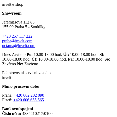
invelt e-shop
Showroom
Jeremiášova 1127/5
155 00 Praha 5 - Stodůlky
+420 257 117 222
praha@invelt.com
uctarna@invelt.com
Dnes Zavřeno
Po:
10.00-18.00 hod.
Út:
10.00-18.00 hod.
St:
10.00-18.00 hod.
Čt:
10.00-18.00 hod.
Pá:
10.00-18.00 hod.
So:
Zavřeno
Ne:
Zavřeno
Pohotovostní servisní vozidlo
invelt
Mimo pracovní dobu
Praha:
+420 602 202 090
Plzeň:
+420 606 655 565
Bankovní spojení
Číslo účtu:
4835410217/0100