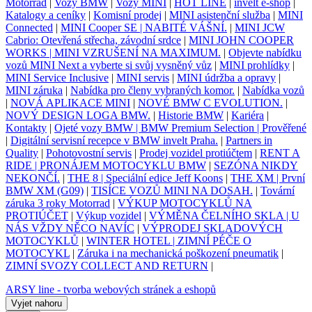
Motorrad
|
Vozy BMW
|
Vozy MINI
|
HOT LINE
|
invelt e-shop
|
Katalogy a ceníky
|
Komisní prodej
|
MINI asistenční služba
|
MINI
Connected
|
MINI Cooper SE | NABITÉ VÁŠNÍ.
|
MINI JCW
Cabrio: Otevřená střecha, závodní srdce
|
MINI JOHN COOPER
WORKS | MINI VZRUŠENÍ NA MAXIMUM.
|
Objevte nabídku
vozů MINI Next a vyberte si svůj vysněný vůz
|
MINI prohlídky
|
MINI Service Inclusive
|
MINI servis
|
MINI údržba a opravy
|
MINI záruka
|
Nabídka pro členy vybraných komor.
|
Nabídka vozů
|
NOVÁ APLIKACE MINI
|
NOVÉ BMW C EVOLUTION.
|
NOVÝ DESIGN LOGA BMW.
|
Historie BMW
|
Kariéra
|
Kontakty
|
Ojeté vozy BMW | BMW Premium Selection | Prověřené
|
Digitální servisní recepce v BMW invelt Praha.
|
Partners in
Quality
|
Pohotovostní servis
|
Prodej vozidel protiúčtem
|
RENT A
RIDE | PRONÁJEM MOTOCYKLU BMW
|
SEZÓNA NIKDY
NEKONČÍ.
|
THE 8 | Speciální edice Jeff Koons
|
THE XM | První
BMW XM (G09)
|
TISÍCE VOZŮ MINI NA DOSAH.
|
Tovární
záruka 3 roky Motorrad
|
VÝKUP MOTOCYKLŮ NA
PROTIÚČET
|
Výkup vozidel
|
VÝMĚNA ČELNÍHO SKLA | U
NÁS VŽDY NĚCO NAVÍC
|
VÝPRODEJ SKLADOVÝCH
MOTOCYKLŮ
|
WINTER HOTEL | ZIMNÍ PÉČE O
MOTOCYKL
|
Záruka i na mechanická poškození pneumatik
|
ZIMNÍ SVOZY COLLECT AND RETURN
|
ARSY line - tvorba webových stránek a eshopů
Vyjet nahoru