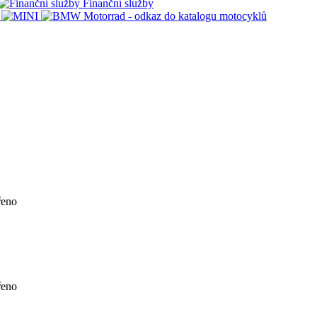
Finanční služby
řeno
řeno