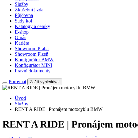
Služby
Zkušební jízda
Půjčovna
Sady kol
Katalogy a ceníky
E-shop
O nás
Kariéra
Showroom Praha
Showroom Plzeň
Konfigurátor BMW
Konfigurátor MINI
Právní dokumenty
Porovnat
Začít vyhledávat
Úvod
Služby
RENT A RIDE | Pronájem motocyklu BMW
RENT A RIDE | Pronájem mot