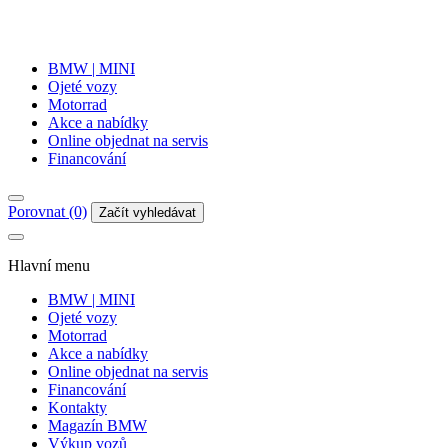
BMW | MINI
Ojeté vozy
Motorrad
Akce a nabídky
Online objednat na servis
Financování
Porovnat (0)
Začít vyhledávat
Hlavní menu
BMW | MINI
Ojeté vozy
Motorrad
Akce a nabídky
Online objednat na servis
Financování
Kontakty
Magazín BMW
Výkup vozů