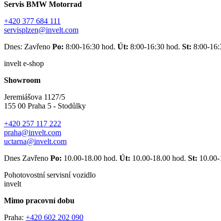
Servis BMW Motorrad
+420 377 684 111
servisplzen@invelt.com
Dnes: Zavřeno
Po:
8:00-16:30 hod.
Út:
8:00-16:30 hod.
St:
8:00-16:
invelt e-shop
Showroom
Jeremiášova 1127/5
155 00 Praha 5 - Stodůlky
+420 257 117 222
praha@invelt.com
uctarna@invelt.com
Dnes Zavřeno
Po:
10.00-18.00 hod.
Út:
10.00-18.00 hod.
St:
10.00-
Pohotovostní servisní vozidlo
invelt
Mimo pracovní dobu
Praha:
+420 602 202 090