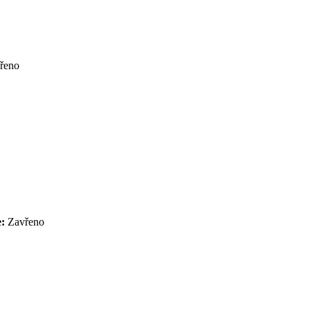
řeno
e:
Zavřeno