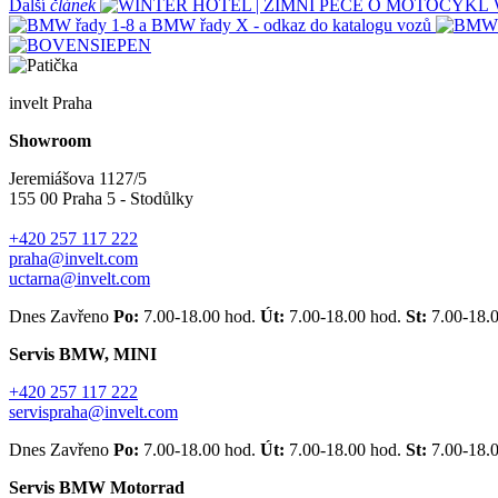
Další
článek
invelt Praha
Showroom
Jeremiášova 1127/5
155 00 Praha 5 - Stodůlky
+420 257 117 222
praha@invelt.com
uctarna@invelt.com
Dnes Zavřeno
Po:
7.00-18.00 hod.
Út:
7.00-18.00 hod.
St:
7.00-18.
Servis BMW, MINI
+420 257 117 222
servispraha@invelt.com
Dnes Zavřeno
Po:
7.00-18.00 hod.
Út:
7.00-18.00 hod.
St:
7.00-18.
Servis BMW Motorrad