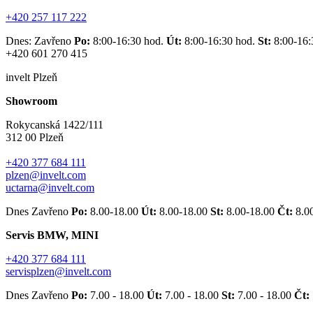
+420 257 117 222
Dnes: Zavřeno
Po:
8:00-16:30 hod.
Út:
8:00-16:30 hod.
St:
8:00-16:
+420 601 270 415
invelt Plzeň
Showroom
Rokycanská 1422/111
312 00 Plzeň
+420 377 684 111
plzen@invelt.com
uctarna@invelt.com
Dnes Zavřeno
Po:
8.00-18.00
Út:
8.00-18.00
St:
8.00-18.00
Čt:
8.0
Servis BMW, MINI
+420 377 684 111
servisplzen@invelt.com
Dnes Zavřeno
Po:
7.00 - 18.00
Út:
7.00 - 18.00
St:
7.00 - 18.00
Čt: